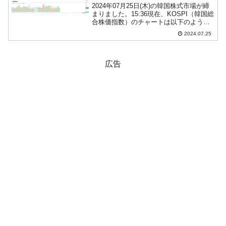
2024年07月25日(木)の韓国株式市場が締
まりました。15:36現在、KOSPI（韓国総
合株価指数）のチャートは以下のように
なっています（チャートは
2024.07.25
『Investing.com』より引用）。陰線はや
や短くなりましたが、本日は大きく下落
し...
広告