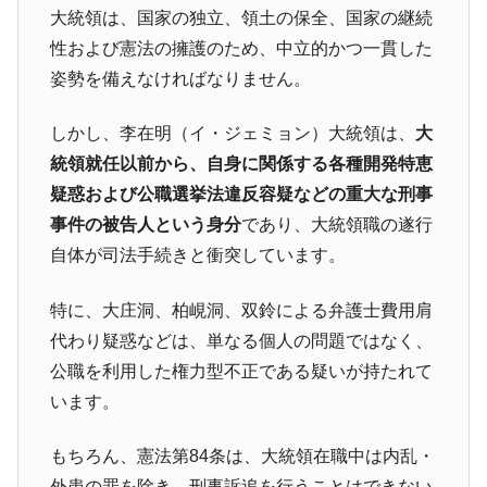
大統領は、国家の独立、領土の保全、国家の継続
韓国「2026年1Q 資金循環統計」面白い結果
『Money1』
性および憲法の擁護のため、中立的かつ一貫した
に。
姿勢を備えなければなりません。
韓国化学企業最大手『ロッテケミカル』純
『Money1』
借入金が約8兆。信用格付け「ネガティブ」にダウン
しかし、李在明（イ・ジェミョン）大統領は、
大
韓国株式市場･暗黒の火曜日。サーキットブ
『Money1』
統領就任以前から、自身に関係する各種開発特恵
レイカーも発動！ 半導体2銘柄の暴落
疑惑および公職選挙法違反容疑などの重大な刑事
韓国･カードローン金利「15％」突破！
『Money1』
事件の被告人という身分
であり、大統領職の遂行
日本の誇る海洋資源調査船『白嶺』は先進技術の
Fact1
自体が司法手続きと衝突しています。
塊！
夏の甲子園、優勝校を最も多く輩出している都道
特に、大庄洞、柏峴洞、双鈴による弁護士費用肩
Fact1
府県とは？
代わり疑惑などは、単なる個人の問題ではなく、
今話題の「楽天ライオンズ」とは？
Fact1
公職を利用した権力型不正である疑いが持たれて
います。
奇跡の毛色「白毛馬」とは？
Fact1
全て勝つといくら？ 競馬GI競走で勝利騎手がもら
Fact1
もちろん、憲法第84条は、大統領在職中は内乱・
える賞金とは？
外患の罪を除き、刑事訴追を行うことはできない