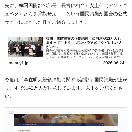
韓国大統領府ボンクラ政策室長が告発され
先に、
韓国
国防部の部長（長官に相当）安圭伯（アン・ギ
『Money1』
た ⇒ 国家が行った恐るべき株価操作であり、空前の国政壟
ュベク）さんを弾劾せよ――という国民請願が国会の公式
断
サイトに上がった件をご紹介しました。
韓国･警察職員が「丸刈りになって抗議活
『Money1』
動」
韓国「国防長官の弾劾請願」に同意が12万人も
集まってしまう ⇒ ボンクラ過ぎてクビにした方
中国だけが鉄鋼輸出を異常増加させる ⇒ 中
『Money1』
がいい。
国の過剰生産が世界を蝕む。
国会への請願を韓国国会の公式HPで受け付けているのです
が、興味深い事案が注目を集めています。韓国大統領に成
り上がった李在明（イ・ジェミョン）さんが据えた国防部
韓国製造業「半導体絶好調」のウラで他業
『Money1』
の部長（長官に相当）、安圭伯（アン・ギュベク）さんを
money1.jp
2026.06.24
弾劾する請願が上がり、2026...
種は全般的「不調」⇒ PSIが示す現況は決して良くない。
【米韓激突案件】韓国消費者院が『クーパ
『Money1』
今度は「李在明大統領弾劾に関する請願」国民請願が上が
ン』1人当たり賠償10万ウォンを認定 ⇒ 総額3兆7,000億
り、すでに42万人が同意しています。以下をご覧くださ
韓国で猛暑。南東部では干ばつ
『Money1』
い。
韓国型イージス搭載の次世代駆逐艦
『Money1』
「KDDX」1番艦、2032年竣工と公示
【対日本円】ウォン安が急進！ 日米の協調
『Money1』
に韓国がいっちょがみしたのでは。