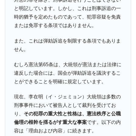
平成仮面ライダーの意外すぎるモチーフとは？
Fact1
と明記しています。しかし、これは刑事訴追の一
発表から2日で大崩壊、鳴かず飛ばずに終わりそう
Fact1
時的猶予を定めたものであって、犯罪容疑を免責
なスーパーリーグとは？
または免罪する条項ではありません。
日本人マスターズ挑戦の歴史。松山以前に最高位
Fact1
だった選手とは？
また、これは弾劾訴追を制限する条項でもありま
甲子園通算本塁打、最多の清原に次いで多く打っ
Fact1
せん。
ている意外な選手とは？
セレクトセールの高額取引馬が稼いだ金額とは？
むしろ憲法第65条は、大統領が憲法または法律に
Fact1
違反した場合には、国会が弾劾訴追を議決するこ
とができることを明確に規定しています。
現在、李在明（イ・ジェミョン）大統領は多数の
刑事事件において被告人として裁判を受けてお
り、
その犯罪の重大性と性格は、憲法秩序と公職
倫理の根幹を揺るがす重大な事案
です。以下の内
容は「理由および内容」に続きます。