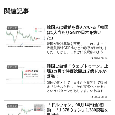
関連記事
韓国人は錯覚を喜んでいる「韓国
トピック
は1人当たりGNIで日本を抜い
た」
韓国が統計基準を変更し、これによって
政府負債対GDP比などの数字が好転しま
した。しかし、これは錯視現象のような
もので、実際に負債額が減ったわけでは
2024.06.14
ありません。2023年のGNI（Gross
National Incomeの略：日本語では「国...
韓国ご自慢「ウェブトゥーン」上
トピック
場3カ月で時価総額11.7億ドルが
蒸発！
韓国の常として「日本から剽窃して韓国
オリジナルと称し、その実劣化させる」
というパターンがあります。いわゆる
「ウェブトゥーン（WebToon）」なるも
2024.08.18
のも同じです。日本の漫画をパクって、
読みにくい縦スクロールにして韓国オリ
「ドルウォン」06月14日(金)初
トピック
ジナルと称しています...
動・「1,378ウォン」1,380突破を