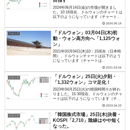
目指す
2024年06月14日(金)の市場が開きまし
た。10:16現在、ドルウォンのチャートは
以下のようになっています（チャートは
『Investing.com』より引用）。前日はな
2024.06.14
んとか陽線で締まり、本日は小さくギャ
ップアップして始まっています。現...
「ドルウォン」03月04日(木)初
トピック
動・ウォン高方向へ「1,125ウォ
ン」
2021年03月04日(木)10：15現在（日本時
間）、ドルウォンチャートは以下のよう
になっています（チャートは
『Investing.com』より引用：以下同）。
2021.03.04
陰線でウォン高方向へ進行しています。
現在のところ「1ドル＝1,125ウォン」
「ドルウォン」25日(火)夕刻・
トピック
近...
「1,332ウォン」コマ足化！
2023年04月25日(火)の韓国時間※が終わ
りました。15:30現在、ドルウォンのチャ
ートは以下のようになっています（チャ
ートは『Investing.com』より引用）。一
2023.04.25
時「1,370ウォン」までいったのですが、
押し下げられました。コマ...
「韓国株式市場」25日(木)決着・
トピック
KOSPI「2,710」陰線はやや短く
なった。