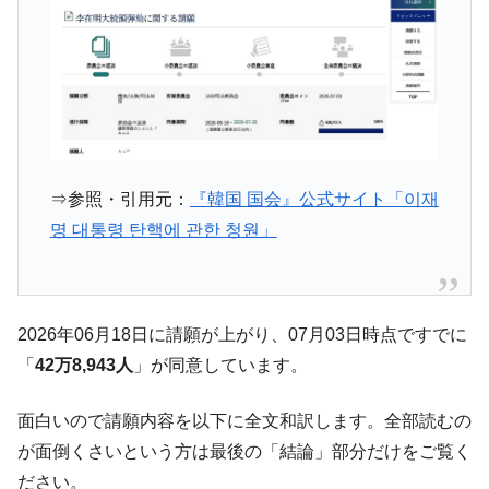
韓国政府『BYD』車への補助金を全廃 ⇒ 実
『Money1』
は韓国で『BYD』車は売れている。6カ月で対前年同期比
1.9倍！
在韓米国大使スティールが着韓！⇒ さっそ
『Money1』
く空港に詰めかけ「出て行け！」「極右勢力」のプラカー
ドを掲げる「在韓反米勢力」
韓国政府「2035年までに18.4GW規模のAIデ
『Money1』
⇒参照・引用元：
『韓国 国会』公式サイト「이재
ータセンター整備」⇒ だから無理だってば。
명 대통령 탄핵에 관한 청원」
JPモルガン「韓国レバレッジETFの清算は
『Money1』
ほぼ終わった」
韓国『国民年金公団』株価暴落で200兆蒸
『Money1』
発。
2026年06月18日に請願が上がり、07月03日時点ですでに
韓国政府「ニセＫ-ブランドを通報しようキ
『Money1』
「
42万8,943人
」が同意しています。
ャンペーン」⇒ あの名物教授も登場！
面白いので請願内容を以下に全文和訳します。全部読むの
韓国「橋が落ちました」⇒ 耐久性「なさす
『Money1』
ぎ」では。
が面倒くさいという方は最後の「結論」部分だけをご覧く
ださい。
韓国鉄鋼最大手『POSCO』ズブズブ沈む。
『Money1』