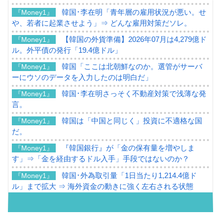
韓国･李在明「青年層の雇用状況が悪い。せ
『Money1』
や、若者に起業させよう」⇒ どんな雇用対策だソレ。
【韓国の外貨準備】2026年07月は4,279億ド
『Money1』
ル。外平債の発行「19.4億ドル」
韓国「ここは北朝鮮なのか。選管がサーバ
『Money1』
ーにウソのデータを入力したのは明白だ」
韓国･李在明さっそく不動産対策で浅薄な発
『Money1』
言。
韓国は「中国と同じく」投資に不適格な国
『Money1』
だ。
『韓国銀行』が「金の保有量を増やしま
『Money1』
す」⇒「金を経由するドル入手」手段ではないのか？
韓国･外為取引量「1日当たり1,214.4億ド
『Money1』
ル」まで拡大 ⇒ 海外資金の動きに強く左右される状態
韓国･帰ってきた李在明。李在明を支持しな
『Money1』
い「50.5％」に上昇