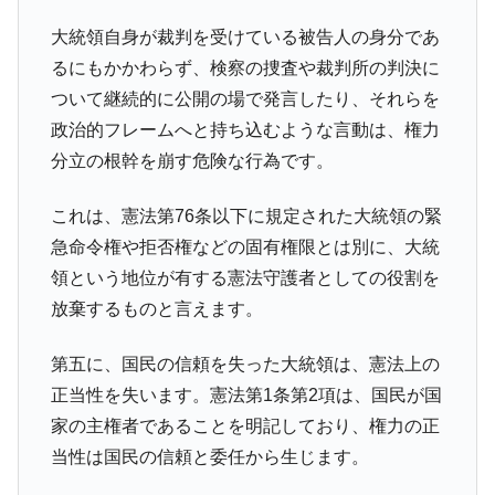
大統領自身が裁判を受けている被告人の身分であ
るにもかかわらず、検察の捜査や裁判所の判決に
ついて継続的に公開の場で発言したり、それらを
政治的フレームへと持ち込むような言動は、権力
分立の根幹を崩す危険な行為です。
これは、憲法第76条以下に規定された大統領の緊
急命令権や拒否権などの固有権限とは別に、大統
領という地位が有する憲法守護者としての役割を
放棄するものと言えます。
第五に、国民の信頼を失った大統領は、憲法上の
正当性を失います。憲法第1条第2項は、国民が国
家の主権者であることを明記しており、権力の正
当性は国民の信頼と委任から生じます。