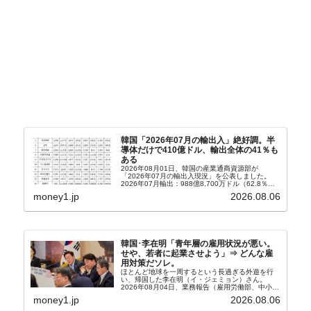
韓国「2026年07月の輸出入」絶好調。半
導体だけで410億ドル、輸出全体の41％も
ある
2026年08月01日、韓国の産業通商資源部が
「2026年07月の輸出入現況」を公表しました。
2026年07月輸出：988億8,700万ドル（62.8％）
輸入：685億6,300万ドル（26.5％）貿易収支：
money1.jp
2026.08.06
303億2,400万ドル2026...
韓国･李在明「青年層の雇用状況が悪い。
せや、若者に起業させよう」⇒ どんな雇
用対策だソレ。
ほとんど地球を一周するという長過ぎる外遊を行
い、帰国した李在明（イ・ジェミョン）さん。
2026年08月04日、業務報告（雇用労働部、中小ベ
ンチャー企業部、公正取引委員会）を主催。この席
money1.jp
2026.08.06
上、韓国大統領に成りおおせた李在明（イ・ジェミ
ョン）さん...