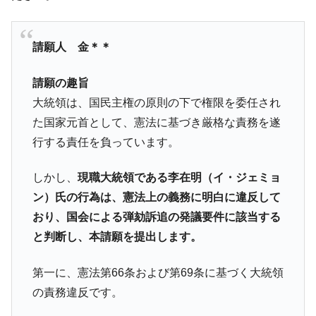
営業利益80.2％も減少
米国下院「韓国の公務員個人をターゲット
『Money1』
請願人 金＊＊
にぶん殴る法案」提出！⇒ クーパン問題は合衆国企業に対
する差別。許してはおかぬ
請願の趣旨
韓国ボンクラ政策室長･金容範、株価暴落に
『Money1』
大統領は、国民主権の原則の下で権限を委任され
他人事のような発言。
た国家元首として、憲法に基づき厳格な責務を遂
韓国半導体『SKハイニックス』2026年2Qの
『Money1』
行する責任を負っています。
業績「史上最高益」当期純利益は前年同期比13.4倍に。
韓国･加徳島新国際空港「またも暗礁」の危
『Money1』
しかし、
現職大統領である李在明（イ・ジェミョ
機 ⇒ 10.7兆では損が出るからできない。
ン）氏の行為は、憲法上の義務に明白に違反して
【速報】韓国株式市場の暴落・本日07月29
『Money1』
おり、国会による弾劾訴追の発議要件に該当する
日(水)もサイドカー・サーキットブレイカーの二段コンボ
発動！
と判断し、本請願を提出します。
IT産業は人を雇用する効果は低い。全産業の
『Money1』
第一に、憲法第66条および第69条に基づく大統領
半分未満しか雇用を生まない
の責務違反です。
韓国「株式市場が賭博場のように変質した
『Money1』
のは政界の責任だ」