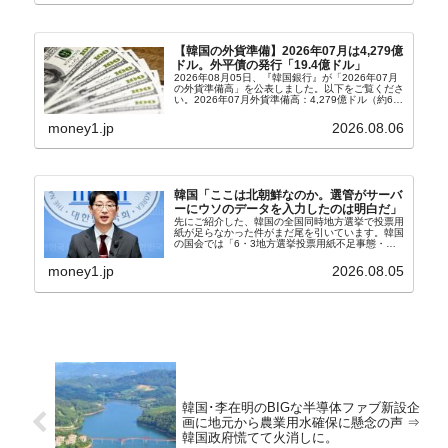
【韓国の外貨準備】2026年07月は4,279億
ドル。外平債の発行「19.4億ドル」
2026年08月05日、『韓国銀行』が「2026年07月
の外貨準備高」を公表しました。以下をご覧くださ
い。2026年07月外貨準備高：4,279億ドル（約67
兆4,456億円）※前月比：+6億ドル＜＜内訳＞＞
⇒Securities：3,80...
money1.jp
2026.08.06
韓国「ここは北朝鮮なのか。選管がサーバ
ーにウソのデータを入力したのは明白だ」
先にご紹介した、韓国の全国同時地方選挙で投票用
紙が足らなかった件がまだ尾を引いています。韓国
の国会では「6・3地方選挙投票用紙不足事態・国
政調査特別委員会」が設けられ、調査を続けていま
す。『国民の力』の朱晋佑（チュ・ジヌ）議員はそ
money1.jp
2026.08.05
の委員の一...
韓国･李在明のBIGな半導体ファブ新設企
画に地元から農業用水確保に懸念の声 ⇒
韓国政府慌てて火消しに。