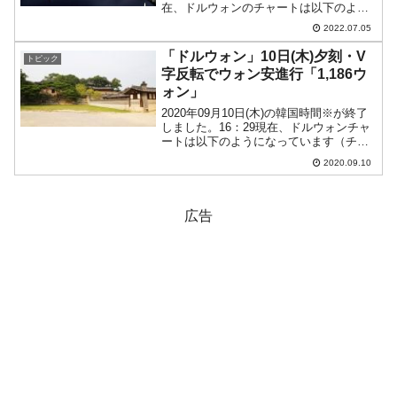
在、ドルウォンのチャートは以下のよう
になっています（チャートは
2022.07.05
『Investing.com』より引用）。前日は一
時「1ドル＝1,290ウォン」まで下げた
「ドルウォン」10日(木)夕刻・V
トピック
の...
字反転でウォン安進行「1,186ウ
ォン」
2020年09月10日(木)の韓国時間※が終了
しました。16：29現在、ドルウォンチャ
ートは以下のようになっています（チャ
ートは『Investing.com』より引用：以下
2020.09.10
同）。まだ陽線でウォン安進行となって
います。ローソク足1本が1分間の...
広告