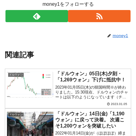
money1をフォローする
money1
関連記事
「ドルウォン」05日(木)夕刻・
ドルウォン
「1,269ウォン」下げに抵抗中！
2023年01月05日(木)の韓国時間※が終わ
りました。15:30現在、ドルウォンのチャ
ートは以下のようになっています（チャ
ートは『Investing.com』より引用）。陰
2023.01.05
線ですが下げに抵抗しています。現在の
ところ「1ドル＝1,269ウォ...
「ドルウォン」14日(金)「1,190
ドルウォン
ウォン」に戻って決着。 次週こ
そ1,200ウォンを突破したい
2022年01月14日(金)が（ほぼほぼ）締ま