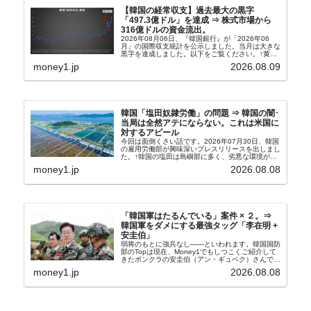
【韓国の経常収支】過去最大の黒字
「497.3億ドル」を達成 ⇒ 株式市場から
316億ドルの資金流出。
2026年08月06日、『韓国銀行』が「2026年06
月」の国際収支統計を公示しました。当月は大きな
黒字を達成しました。以下をご覧ください。↑黄色
の傾向ペンでフォーカスしているのが2026年06月
money1.jp
2026.08.09
の経常収支です。2026年06月貿易収支：4...
韓国「塩田奴隷労働」の問題 ⇒ 韓国の闇･
当局は全然アテにならない。これは米国に
対するアピール
今回は面倒くさい話です。2026年07月30日、韓国
の雇用労働部が興味深いプレスリリースを出しまし
た。↑韓国の塩田は島嶼部に多く、劣悪な環境が一
般に見られることが少ないため、事件の発覚を妨げ
money1.jp
2026.08.08
たといわれます（後述）。これは、いわゆる「塩田
奴隷...
「韓国軍はたるんでいる」案件 × ２。⇒
韓国軍をダメにする最強タッグ「李在明 +
安圭伯」
弱将のもとに強兵なし――といわれます。韓国国防
部のTopは現在、Money1でもしつこくご紹介して
きたボンクラの安圭伯（アン・ギュベク）さんで
す。↑経済的無知蒙昧な李在明（イ・ジェミョン）
money1.jp
2026.08.08
さんと「韓国初の文官上がり」の国防部長官安圭伯
（アン...