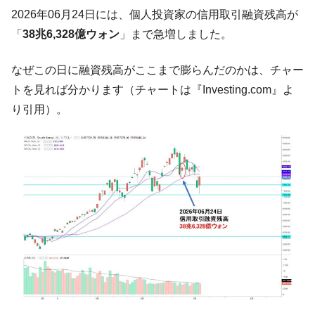
2026年06月24日には、個人投資家の信用取引融資残高が
韓国は「中国と同じく」投資に不適格な国
『Money1』
だ。
「
38兆6,328億ウォン
」まで急増しました。
『韓国銀行』が「金の保有量を増やしま
『Money1』
なぜこの日に融資残高がここまで膨らんだのかは、チャー
す」⇒「金を経由するドル入手」手段ではないのか？
トを見れば分かります（チャートは『Investing.com』よ
韓国･外為取引量「1日当たり1,214.4億ド
『Money1』
り引用）。
ル」まで拡大 ⇒ 海外資金の動きに強く左右される状態
韓国･帰ってきた李在明。李在明を支持しな
『Money1』
い「50.5％」に上昇
韓国大統領府ボンクラ政策室長が告発され
『Money1』
た ⇒ 国家が行った恐るべき株価操作であり、空前の国政壟
断
韓国･警察職員が「丸刈りになって抗議活
『Money1』
動」
中国だけが鉄鋼輸出を異常増加させる ⇒ 中
『Money1』
国の過剰生産が世界を蝕む。
韓国製造業「半導体絶好調」のウラで他業
『Money1』