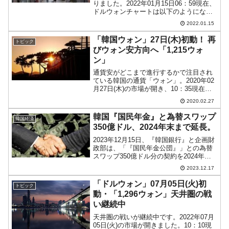
りました。2022年01月15日06：59現在、
ドルウォンチャートは以下のようになっ
ています（チャートは『Investing.com』
2022.01.15
より引用：以下同）。前々日の下落で失
った分をほぼ取り返しまし...
「韓国ウォン」27日(木)初動！ 再
トピック
びウォン安方向へ「1,215ウォ
ン」
通貨安がどこまで進行するかで注目され
ている韓国の通貨「ウォン」。2020年02
月27日(木)の市場が開き、10：35現在
（日本時間）ドルウォンチャートは以下
2020.02.27
のようになっています（チャートは
『Investing.com』より引用：以下同）。
韓国『国民年金』と為替スワップ
韓国経済
い...
350億ドル、2024年末まで延長。
2023年12月15日、『韓国銀行』と企画財
政部は、「『国民年金公団』」との為替
スワップ350億ドル分の契約を2024年末
まで延長する」と発表しました。外国為
2023.12.17
替当局（企画財政部、『韓国銀行』）は
国民年金公団（以下「国民年金」）と
「ドルウォン」07月05日(火)初
トピック
2024年末...
動・「1,296ウォン」天井圏の戦
い継続中
天井圏の戦いが継続中です。2022年07月
05日(火)の市場が開きました。10：10現