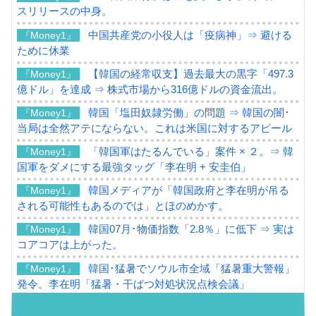
スリリースの中身。
中国共産党の小役人は「疫病神」⇒ 避ける
『Money1』
ために休業
【韓国の経常収支】過去最大の黒字「497.3
『Money1』
億ドル」を達成 ⇒ 株式市場から316億ドルの資金流出。
韓国「塩田奴隷労働」の問題 ⇒ 韓国の闇･
『Money1』
当局は全然アテにならない。これは米国に対するアピール
「韓国軍はたるんでいる」案件 × ２。⇒ 韓
『Money1』
国軍をダメにする最強タッグ「李在明 + 安圭伯」
韓国メディアが「韓国政府と李在明が吊る
『Money1』
される可能性もあるのでは」とほのめかす。
韓国07月･物価指数「2.8％」に低下 ⇒ 実は
『Money1』
コアコアは上がった。
韓国･猛暑でソウル市全域「猛暑重大警報」
『Money1』
発令。李在明「猛暑・干ばつ対処状況点検会議」
【日本市場再挑戦中】韓国『現代自動車』
『Money1』