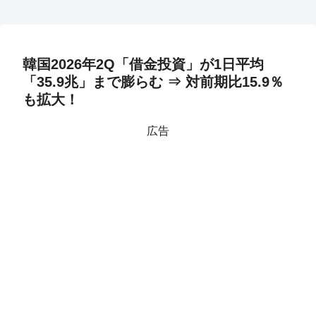
韓国2026年2Q「借金投資」が1日平均
「35.9兆」まで膨らむ ⇒ 対前期比15.9％
も拡大！
広告