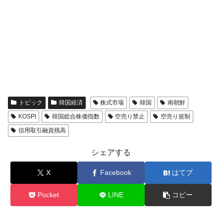
トピック
韓国経済
株式市場
韓国
南朝鮮
KOSPI
韓国総合株価指数
空売り禁止
空売り規制
信用取引融資残高
シェアする
X
Facebook
はてブ
Pocket
LINE
コピー