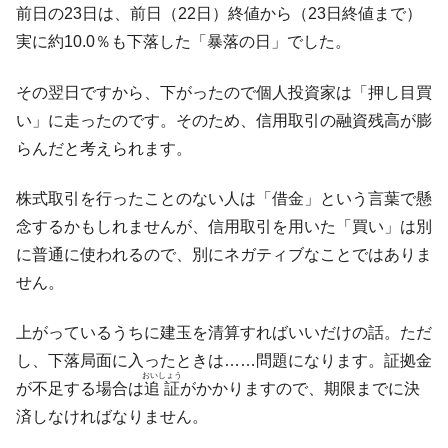
種は全般的「不調」⇒ PSIが示す現況は決して良くない。
前日の23日は、前日（22日）終値から（23日終値まで）
【米韓激突案件】韓国消費者院が『クーパ
『Money1』
実に約10.0％も下落した「暴落の日」でした。
ン』1人当たり賠償10万ウォンを認定 ⇒ 総額3兆7,000億
その翌日ですから、下がったので個人投資家は「押し目買
韓国で猛暑。南東部では干ばつ
『Money1』
い」に走ったのです。そのため、信用取引の融資残高が膨
韓国型イージス搭載の次世代駆逐艦
『Money1』
らんだと考えられます。
「KDDX」1番艦、2032年竣工と公示
【対日本円】ウォン安が急進！ 日米の協調
『Money1』
株式取引を行ったことのない人は「借金」という言葉で懸
に韓国がいっちょがみしたのでは。
念するかもしれませんが、信用取引を用いた「買い」は別
韓国政府『BYD』車への補助金を全廃 ⇒ 実
『Money1』
に普通に使われるので、別にネガティブなことではありま
は韓国で『BYD』車は売れている。6カ月で対前年同期比
せん。
1.9倍！
在韓米国大使スティールが着韓！⇒ さっそ
『Money1』
上がっているうちに建玉を清算すればいいだけの話。ただ
く空港に詰めかけ「出て行け！」「極右勢力」のプラカー
ドを掲げる「在韓反米勢力」
し、下落局面に入ったときは……問題になります。証拠金
おいしょう
が不足する場合は
追証
がかかりますので、期限までに決
韓国政府「2035年までに18.4GW規模のAIデ
『Money1』
ータセンター整備」⇒ だから無理だってば。
済しなければなりません。