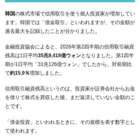
07月販売台数は去年のほぼ半分「71台」しか売れなかっ
た。『起亜』は9台だけ
韓国
の株式市場で信用取引を使う個人投資家が増加してい
韓国「信用赦免を何回やっても、何回やっ
『Money1』
ます。韓国では「借金取引」といわれますが、その金額が
ても」⇒ 257万人赦免したのに60万人がまた延滞者に転
過去最大を記録したことが分かりました。
落！
韓国K9専用砲弾･装薬自動供給装甲車両･珍
『Money1』
金融投資協会によると、2026年第2四半期の信用取引融資
兵器「K10」が改良に乗り出す。
残高は1日平均
35兆9,418億ウォン
となりました。第1四半
韓国「2026年07月の輸出入」絶好調。半導
『Money1』
期が1日平均「31兆126億ウォン」でしたから、対前期比
体だけで410億ドル、輸出全体の41％もある
で
約15.9％
増加しました。
韓国･李在明「青年層の雇用状況が悪い。せ
『Money1』
や、若者に起業させよう」⇒ どんな雇用対策だソレ。
信用取引融資残高というのは、投資家が証券会社からお金
【韓国の外貨準備】2026年07月は4,279億ド
『Money1』
を借りて株式を買収した後、まだ返済していない金額のこ
ル。外平債の発行「19.4億ドル」
とです。
韓国「ここは北朝鮮なのか。選管がサーバ
『Money1』
ーにウソのデータを入力したのは明白だ」
「借金投資」といわれるときに、その規模を表す数字とし
韓国･李在明さっそく不動産対策で浅薄な発
て使われます。
『Money1』
言。