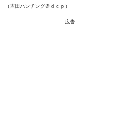
JPモルガン「韓国レバレッジETFの清算は
『Money1』
（吉田ハンチング＠ｄｃｐ）
ほぼ終わった」
韓国『国民年金公団』株価暴落で200兆蒸
『Money1』
広告
発。
韓国政府「ニセＫ-ブランドを通報しようキ
『Money1』
ャンペーン」⇒ あの名物教授も登場！
韓国「橋が落ちました」⇒ 耐久性「なさす
『Money1』
ぎ」では。
韓国鉄鋼最大手『POSCO』ズブズブ沈む。
『Money1』
営業利益80.2％も減少
日本の誇る海洋資源調査船『白嶺』は先進技術の
Fact1
塊！
夏の甲子園、優勝校を最も多く輩出している都道
Fact1
府県とは？
今話題の「楽天ライオンズ」とは？
Fact1
奇跡の毛色「白毛馬」とは？
Fact1