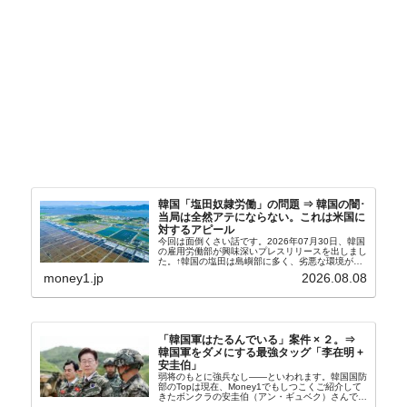
韓国「塩田奴隷労働」の問題 ⇒ 韓国の闇･
当局は全然アテにならない。これは米国に
対するアピール
今回は面倒くさい話です。2026年07月30日、韓国
の雇用労働部が興味深いプレスリリースを出しまし
た。↑韓国の塩田は島嶼部に多く、劣悪な環境が一
般に見られることが少ないため、事件の発覚を妨げ
money1.jp
2026.08.08
たといわれます（後述）。これは、いわゆる「塩田
奴隷...
「韓国軍はたるんでいる」案件 × ２。⇒
韓国軍をダメにする最強タッグ「李在明 +
安圭伯」
弱将のもとに強兵なし――といわれます。韓国国防
部のTopは現在、Money1でもしつこくご紹介して
きたボンクラの安圭伯（アン・ギュベク）さんで
す。↑経済的無知蒙昧な李在明（イ・ジェミョン）