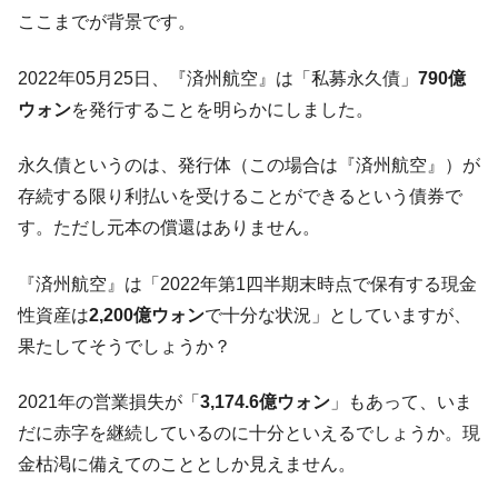
ここまでが背景です。
韓国鉄鋼最大手『POSCO』ズブズブ沈む。
『Money1』
営業利益80.2％も減少
2022年05月25日、『済州航空』は「私募永久債」
790億
米国下院「韓国の公務員個人をターゲット
『Money1』
ウォン
を発行することを明らかにしました。
にぶん殴る法案」提出！⇒ クーパン問題は合衆国企業に対
する差別。許してはおかぬ
永久債というのは、発行体（この場合は『済州航空』）が
韓国ボンクラ政策室長･金容範、株価暴落に
『Money1』
存続する限り利払いを受けることができるという債券で
他人事のような発言。
す。ただし元本の償還はありません。
韓国半導体『SKハイニックス』2026年2Qの
『Money1』
業績「史上最高益」当期純利益は前年同期比13.4倍に。
『済州航空』は「2022年第1四半期末時点で保有する現金
日本の誇る海洋資源調査船『白嶺』は先進技術の
Fact1
性資産は
2,200億ウォン
で十分な状況」としていますが、
塊！
果たしてそうでしょうか？
夏の甲子園、優勝校を最も多く輩出している都道
Fact1
府県とは？
2021年の営業損失が「
3,174.6億ウォン
」もあって、いま
今話題の「楽天ライオンズ」とは？
Fact1
だに赤字を継続しているのに十分といえるでしょうか。現
奇跡の毛色「白毛馬」とは？
金枯渇に備えてのこととしか見えません。
Fact1