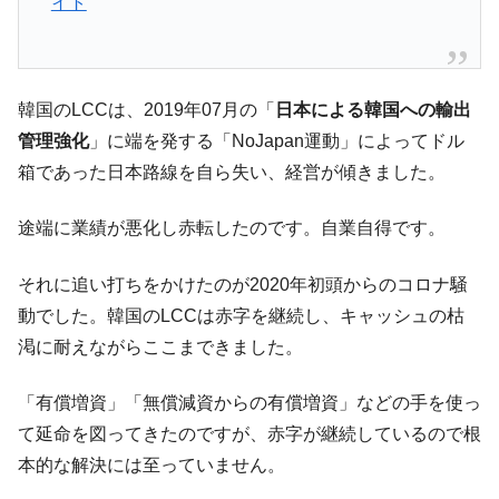
イト
に韓国がいっちょがみしたのでは。
韓国政府『BYD』車への補助金を全廃 ⇒ 実
『Money1』
は韓国で『BYD』車は売れている。6カ月で対前年同期比
1.9倍！
韓国のLCCは、2019年07月の「
日本による韓国への輸出
在韓米国大使スティールが着韓！⇒ さっそ
管理強化
」に端を発する「NoJapan運動」によってドル
『Money1』
く空港に詰めかけ「出て行け！」「極右勢力」のプラカー
箱であった日本路線を自ら失い、経営が傾きました。
ドを掲げる「在韓反米勢力」
韓国政府「2035年までに18.4GW規模のAIデ
『Money1』
途端に業績が悪化し赤転したのです。自業自得です。
ータセンター整備」⇒ だから無理だってば。
それに追い打ちをかけたのが2020年初頭からのコロナ騒
JPモルガン「韓国レバレッジETFの清算は
『Money1』
ほぼ終わった」
動でした。韓国のLCCは赤字を継続し、キャッシュの枯
渇に耐えながらここまできました。
韓国『国民年金公団』株価暴落で200兆蒸
『Money1』
発。
「有償増資」「無償減資からの有償増資」などの手を使っ
韓国政府「ニセＫ-ブランドを通報しようキ
『Money1』
て延命を図ってきたのですが、赤字が継続しているので根
ャンペーン」⇒ あの名物教授も登場！
本的な解決には至っていません。
韓国「橋が落ちました」⇒ 耐久性「なさす
『Money1』
ぎ」では。