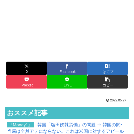
X
Facebook
はてブ
Pocket
LINE
コピー
2022.05.27
おススメ記事
韓国「塩田奴隷労働」の問題 ⇒ 韓国の闇･
『Money1』
当局は全然アテにならない。これは米国に対するアピール