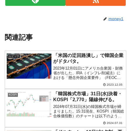
money1
関連記事
「米国の迂回路潰し」で韓国企業
トピック
がドタバタ。
2023年12月01日にアメリカ合衆国・財務
省が出した、IRA（インフレ削減法）に
おける「懸念外国企業要件」（FEOC）
詳細規定案が、案の定韓国企業にも波乱
2023.12.05
を起こしています。中国が「迂回路」と
して利用しようとしていた「韓国」は駄
「韓国株式市場」31日(水)決着・
KOSPI
目になりそう...
KOSPI「2,770」陽線伸びる。
2024年07月31日(水)の韓国株式市場が締
まりました。15:31現在、KOSPI（韓国総
合株価指数）のチャートは以下のように
なっています（チャートは
2024.07.31
『Investing.com』より引用）。陽線が伸
びました。KOSPIは「2,770」ま...