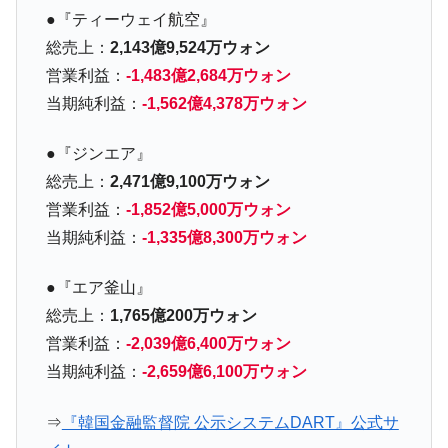
『Money1』
●『ティーウェイ航空』
い「50.5％」に上昇
総売上：
2,143億9,524万ウォン
韓国大統領府ボンクラ政策室長が告発され
『Money1』
営業利益：
-1,483億2,684万ウォン
た ⇒ 国家が行った恐るべき株価操作であり、空前の国政壟
断
当期純利益：
-1,562億4,378万ウォン
韓国･警察職員が「丸刈りになって抗議活
『Money1』
●『ジンエア』
動」
総売上：
2,471億9,100万ウォン
中国だけが鉄鋼輸出を異常増加させる ⇒ 中
『Money1』
営業利益：
-1,852億5,000万ウォン
国の過剰生産が世界を蝕む。
当期純利益：
-1,335億8,300万ウォン
韓国製造業「半導体絶好調」のウラで他業
『Money1』
種は全般的「不調」⇒ PSIが示す現況は決して良くない。
●『エア釜山』
【米韓激突案件】韓国消費者院が『クーパ
『Money1』
総売上：
1,765億200万ウォン
ン』1人当たり賠償10万ウォンを認定 ⇒ 総額3兆7,000億
営業利益：
-2,039億6,400万ウォン
韓国で猛暑。南東部では干ばつ
『Money1』
当期純利益：
-2,659億6,100万ウォン
韓国型イージス搭載の次世代駆逐艦
『Money1』
「KDDX」1番艦、2032年竣工と公示
⇒
『韓国金融監督院 公示システムDART』公式サ
【対日本円】ウォン安が急進！ 日米の協調
『Money1』