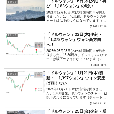
「ドルウォン」16日(木)夕刻・再
トピック
び「1,183ウォン」の戦い
2021年12月16日(木)の韓国時間※が終わ
りました。15：40現在、ドルウォンのチ
ャートは以下のようになっています（チ
ャートは『Investing.com』より引用）。
2021.12.16
下から跳ね返ってまた「1ドル＝1,183ウ
ォン」近辺の攻防です。ロー...
「ドルウォン」23日(木)夕刻・
トピック
「1,278ウォン」ウォン高方向
へ！
2023年03月23日(木)の韓国時間※が終わ
りました。15:30現在、ドルウォンのチャ
ートは以下のようになっています（チャ
ートは『Investing.com』より引用）。長
2023.03.23
い陰線となっています。『FOMC』通過
の影響大です。現在のところ「...
「ドルウォン」11月21日(木)初
トピック
動・「1,397ウォン」ウォン安圧
は弱くない
2024年11月21日(木)の市場が開きまし
た。10:00現在、ドルウォンのチャートは
以下のようになっています（チャートは
『Investing.com』より引用）。これから
2024.11.21
ローソク足の調整が入るかもしれません
が、前日は結局陽線となり、本日は...
「ドルウォン」25日(金)夕刻・反
韓国経済