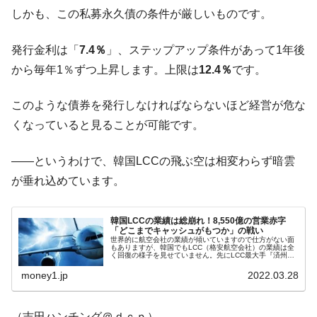
全て勝つといくら？ 競馬GI競走で勝利騎手がもら
Fact1
しかも、この私募永久債の条件が厳しいものです。
える賞金とは？
平成仮面ライダーの意外すぎるモチーフとは？
Fact1
発行金利は「
7.4％
」、ステップアップ条件があって1年後
発表から2日で大崩壊、鳴かず飛ばずに終わりそう
Fact1
から毎年1％ずつ上昇します。上限は
12.4％
です。
なスーパーリーグとは？
日本人マスターズ挑戦の歴史。松山以前に最高位
Fact1
このような債券を発行しなければならないほど経営が危な
だった選手とは？
くなっていると見ることが可能です。
甲子園通算本塁打、最多の清原に次いで多く打っ
Fact1
ている意外な選手とは？
――というわけで、韓国LCCの飛ぶ空は相変わらず暗雲
が垂れ込めています。
セレクトセールの高額取引馬が稼いだ金額とは？
Fact1
韓国LCCの業績は総崩れ！8,550億の営業赤字
「どこまでキャッシュがもつか」の戦い
世界的に航空会社の業績が傾いていますので仕方がない面
もありますが、韓国でもLCC（格安航空会社）の業績は全
く回復の様子を見せていません。先にLCC最大手『済州
（チェジュ）航空』の2021年業績がやはり赤字で締まった
ことをご紹介しましたが、株...
money1.jp
2022.03.28
（吉田ハンチング＠ｄｃｐ）