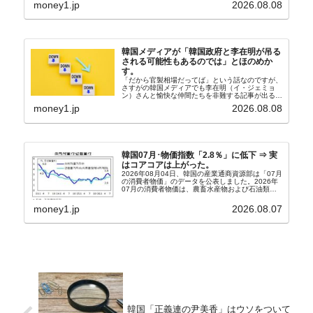
money1.jp
2026.08.08
さんと「韓国初の文官上がり」の国防部長官安圭伯
（アン...
韓国メディアが「韓国政府と李在明が吊る
される可能性もあるのでは」とほのめか
す。
「だから官製相場だってば」という話なのですが、
さすがの韓国メディアでも李在明（イ・ジェミョ
ン）さんと愉快な仲間たちを非難する記事が出るよ
うになっています。もちろん株価の暴落についてで
money1.jp
2026.08.08
『朝鮮日報』に面白い記事が出ています。「東西南
北」というコ...
韓国07月･物価指数「2.8％」に低下 ⇒ 実
はコアコアは上がった。
2026年08月04日、韓国の産業通商資源部は「07月
の消費者物価」のデータを公表しました。2026年
07月の消費者物価は、農畜水産物および石油類の
上昇率が鈍化したことなどにより、前年同月比
2.8％上昇（06月は3.2％）となり、上昇率は前...
money1.jp
2026.08.07
韓国「正義連の尹美香」はウソをついて