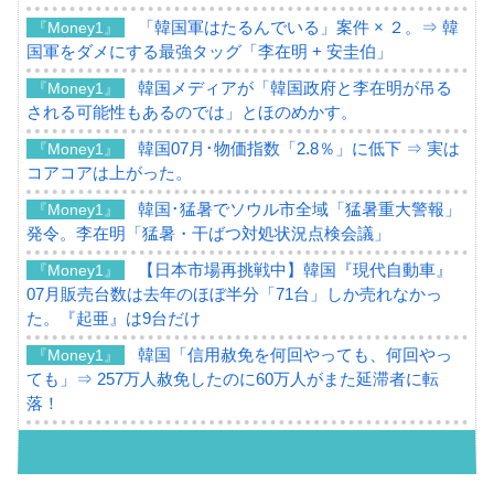
「韓国軍はたるんでいる」案件 × ２。⇒ 韓
『Money1』
国軍をダメにする最強タッグ「李在明 + 安圭伯」
韓国メディアが「韓国政府と李在明が吊る
『Money1』
される可能性もあるのでは」とほのめかす。
韓国07月･物価指数「2.8％」に低下 ⇒ 実は
『Money1』
コアコアは上がった。
韓国･猛暑でソウル市全域「猛暑重大警報」
『Money1』
発令。李在明「猛暑・干ばつ対処状況点検会議」
【日本市場再挑戦中】韓国『現代自動車』
『Money1』
07月販売台数は去年のほぼ半分「71台」しか売れなかっ
た。『起亜』は9台だけ
韓国「信用赦免を何回やっても、何回やっ
『Money1』
ても」⇒ 257万人赦免したのに60万人がまた延滞者に転
落！
韓国K9専用砲弾･装薬自動供給装甲車両･珍
『Money1』
兵器「K10」が改良に乗り出す。