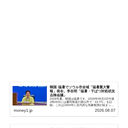
韓国･猛暑でソウル市全域「猛暑重大警
報」発令。李在明「猛暑・干ばつ対処状況
点検会議」
2026年夏。韓国は猛暑です。2026年08月2日午後
1時26分には慶尚南道の梁山市で「42.5℃」を記
録。これは1904年に近代的な気象観測が始まって
以来の韓国史上最高気温です。08月04日には、ソ
money1.jp
2026.08.07
ウル市全域への「猛暑重大警報」が発令され...