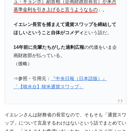
ュ・ギョンホ）副首相（企画財政部長官）が来月
基準金利を引き上げると言うようなもの
」。
イエレン長官を捕まえて通貨スワップを締結して
ほしいということ自体がコメディ
という話だ。
14年前に先輩たちがした過剰広報
の代価をいま企
画財政部が払っている。
（後略）
⇒参照・引用元：
『中央日報（日本語版）』
「【噴水台】韓米通貨スワップ」
イエレンさんは財務省の長官なので、そもそも「通貨スワ
ップ」について言及するわけはないという話でまとめてい