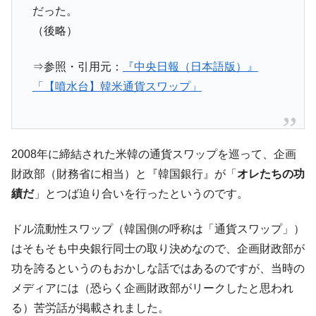
韓国政府「2035年までに18.4GW規模のAIデ
『Money1』
だった。
ータセンター整備」⇒ だから無理だってば。
（後略）
JPモルガン「韓国レバレッジETFの清算は
『Money1』
ほぼ終わった」
⇒参照・引用元：
『中央日報（日本語版）』
韓国『国民年金公団』株価暴落で200兆蒸
『Money1』
「【噴水台】韓米通貨スワップ」
発。
韓国政府「ニセＫ-ブランドを通報しようキ
『Money1』
ャンペーン」⇒ あの名物教授も登場！
2008年に締結された米韓の通貨スワップを巡って、企画
韓国「橋が落ちました」⇒ 耐久性「なさす
『Money1』
財政部（財務省に相当）と『韓国銀行』が「
オレたちの功
ぎ」では。
績だ
」とつば迫り合いを行ったというのです。
韓国鉄鋼最大手『POSCO』ズブズブ沈む。
『Money1』
営業利益80.2％も減少
ドル流動性スワップ（韓国側の呼称は「通貨スワップ」）
米国下院「韓国の公務員個人をターゲット
『Money1』
はそもそも中央銀行同士の取り決めなので、企画財政部が
にぶん殴る法案」提出！⇒ クーパン問題は合衆国企業に対
功を誇るというのもおかしな話ではあるのですが、当時の
する差別。許してはおかぬ
メディアには（恐らく企画財政部がリークしたと思われ
韓国ボンクラ政策室長･金容範、株価暴落に
『Money1』
る）苦労話が掲載されました。
他人事のような発言。