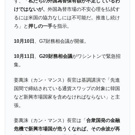
ず、「
私たちの外国為替保有額が不足しているわ
けではないが、
外国為替市場の不安心理を払拭す
るには米国の協力なしには不可能だ。推進し続け
ろ」と
押しの一手
を指示。
10月10日
、G7財務相会議が開催。
10月11日
、
G20財務相会議
がワシントンで緊急招
集。
姜萬洙（カン・マンス）長官は基調講演で「先進
国間で締結されている通貨スワップの対象に韓国
など新興市場国家を含めなければならない」と主
張。
姜萬洙（カン・マンス）長官は「
合衆国発の金融
危機で新興市場国が危うくなれば、その余波が再