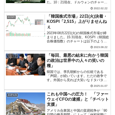
た。10：21現在、ドルウォンのチャート
は以下のようになっています（チャート
2022.02.22
は『Investing.com』より引用）。まず、
前日のものスゴい下ヒゲをご覧くださ...
「韓国株式市場」22日(火)決着・
KOSPI
KOSPI「2,515」上がりませんね
ぇ
2023年08月22日(火)の韓国株式市場が締
まりました。15:31現在、KOSPI（韓国総
合株価指数）のチャートは以下のように
なっています（チャートは
2023.08.22
『Investing.com』より引用）。陰線で終
わりました。KOSPIは「2,515」...
「毎回、最悪の結末に向かう韓国
トピック
の政治は世界中の人々の笑いの
種」
韓国では、李氏朝鮮からの伝統である
「声闘」が続いています。ただの政争で
す。外国から見れば大笑いなドタバタで
すが、大笑いな出来事であることは韓国
2025.01.07
メディアも承知しています。韓国メディ
ア『朝鮮日報』の記事から一部を以下に
これも中国への圧力！ 「ファー
基礎知識
引いてみます。（前略）韓国...
ウェイCFOの逮捕」と「チベット
支援」
アメリカ合衆国と中国の貿易戦争が「90
日間の猶予期間」によって「休戦状態に