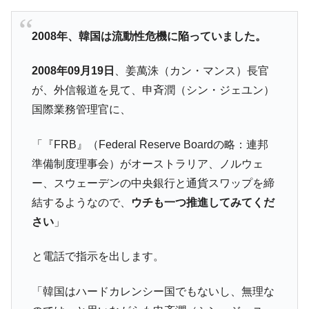
奇跡の毛色「白毛馬」とは？
Fact1
全て勝つといくら？ 競馬GI競走で勝利騎手がもら
Fact1
2008年、韓国は流動性危機に陥っていました。
える賞金とは？
2008年09月19日
、姜萬洙（カン・マンス）長官
平成仮面ライダーの意外すぎるモチーフとは？
Fact1
が、外信報道を見て、申斉潤（シン・ジェユン）
発表から2日で大崩壊、鳴かず飛ばずに終わりそう
Fact1
国際業務管理官に、
なスーパーリーグとは？
日本人マスターズ挑戦の歴史。松山以前に最高位
Fact1
「『FRB』（Federal Reserve Boardの略：連邦
だった選手とは？
準備制度理事会）がオーストラリア、ノルウェ
甲子園通算本塁打、最多の清原に次いで多く打っ
Fact1
ー、スウェーデンの中央銀行と通貨スワップを締
ている意外な選手とは？
結するようなので、
ウチも一つ推進してみてくだ
セレクトセールの高額取引馬が稼いだ金額とは？
Fact1
さい
」
と電話で指示を出します。
「韓国はハードカレンシー国でもないし、無理な