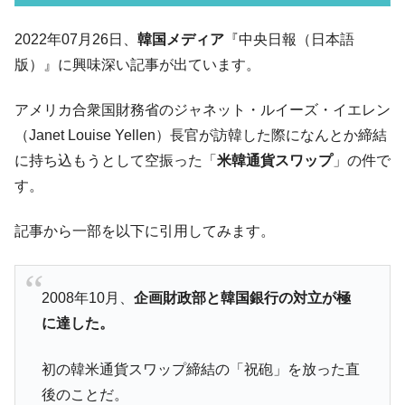
韓国･李在明さっそく不動産対策で浅薄な発
『Money1』
2022年07月26日、
韓国メディア
『中央日報（日本語
言。
版）』に興味深い記事が出ています。
韓国は「中国と同じく」投資に不適格な国
『Money1』
だ。
アメリカ合衆国財務省のジャネット・ルイーズ・イエレン
『韓国銀行』が「金の保有量を増やしま
『Money1』
（Janet Louise Yellen）長官が訪韓した際になんとか締結
す」⇒「金を経由するドル入手」手段ではないのか？
に持ち込もうとして空振った「
米韓通貨スワップ
」の件で
韓国･外為取引量「1日当たり1,214.4億ド
『Money1』
す。
ル」まで拡大 ⇒ 海外資金の動きに強く左右される状態
韓国･帰ってきた李在明。李在明を支持しな
『Money1』
記事から一部を以下に引用してみます。
い「50.5％」に上昇
韓国大統領府ボンクラ政策室長が告発され
『Money1』
た ⇒ 国家が行った恐るべき株価操作であり、空前の国政壟
2008年10月、
企画財政部と韓国銀行の対立が極
断
に達した。
韓国･警察職員が「丸刈りになって抗議活
『Money1』
動」
初の韓米通貨スワップ締結の「祝砲」を放った直
後のことだ。
中国だけが鉄鋼輸出を異常増加させる ⇒ 中
『Money1』