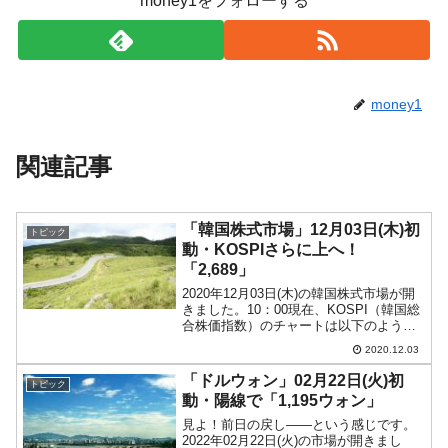
money1をフォローする
money1
関連記事
「韓国株式市場」12月03日(木)初
トピック
動・KOSPIさらに上へ！
「2,689」
2020年12月03日(木)の韓国株式市場が開
きました。10：00現在、KOSPI（韓国総
合株価指数）のチャートは以下のように
なっています（チャートは
2020.12.03
『Investing.com』より引用）。KOSPIは
さらに上昇しています。現在のところ
「ドルウォン」02月22日(火)初
トピック
「...
動・陽線で「1,195ウォン」
見よ！前日の戻し――という感じです。
2022年02月22日(火)の市場が開きまし