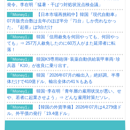
発令。李在明「猛暑・干ばつ対処状況点検会議」
【日本市場再挑戦中】韓国『現代自動車』
『Money1』
07月販売台数は去年のほぼ半分「71台」しか売れなかっ
た。『起亜』は9台だけ
韓国「信用赦免を何回やっても、何回やっ
『Money1』
ても」⇒ 257万人赦免したのに60万人がまた延滞者に転
落！
韓国K9専用砲弾･装薬自動供給装甲車両･珍
『Money1』
兵器「K10」が改良に乗り出す。
韓国「2026年07月の輸出入」絶好調。半導
『Money1』
体だけで410億ドル、輸出全体の41％もある
韓国･李在明「青年層の雇用状況が悪い。せ
『Money1』
や、若者に起業させよう」⇒ どんな雇用対策だソレ。
【韓国の外貨準備】2026年07月は4,279億ド
『Money1』
ル。外平債の発行「19.4億ドル」
韓国「ここは北朝鮮なのか。選管がサーバ
『Money1』
ーにウソのデータを入力したのは明白だ」