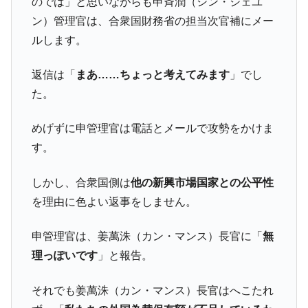
のでは」と思いながらも申斉潤（シン・ジェユ
ン）管理官は、合衆国財務省の担当次官補にメー
ルします。
返信は「
まあ……ちょっと考えてみます
」でし
た。
めげずに申管理官は電話とメールで攻勢をかけま
す。
しかし、合衆国側は
他の新興市場国家との公平性
を理由に色よい返事をしません。
申管理官は、姜萬洙（カン・マンス）長官に「
無
理っぽいです
」と報告。
それでも姜萬洙（カン・マンス）長官はへこたれ