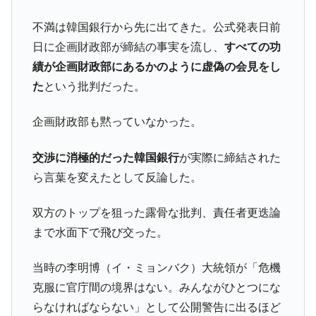
国の過剰生産が世界を蝕む。
不満は韓国銀行から先に出てきた。公式発表日前
韓国製造業「半導体絶好調」のウラで他業
『Money1』
日に企画財政部が締結の事実を流し、
すべての功
種は全般的「不調」⇒ PSIが示す現況は決して良くない。
績が企画財政部にあるかのように虚偽の会見をし
【米韓激突案件】韓国消費者院が『クーパ
『Money1』
た
という批判だった。
ン』1人当たり賠償10万ウォンを認定 ⇒ 総額3兆7,000億
韓国で猛暑。南東部では干ばつ
『Money1』
企画財政部も黙っていなかった。
韓国型イージス搭載の次世代駆逐艦
『Money1』
「KDDX」1番艦、2032年竣工と公示
交渉に消極的だった韓国銀行
が実際に締結された
【対日本円】ウォン安が急進！ 日米の協調
『Money1』
ら言葉を変えたとして反論した。
に韓国がいっちょがみしたのでは。
韓国政府『BYD』車への補助金を全廃 ⇒ 実
双方のトップを狙った露骨な批判、責任者更迭論
『Money1』
は韓国で『BYD』車は売れている。6カ月で対前年同期比
まで水面下で飛び交った。
1.9倍！
在韓米国大使スティールが着韓！⇒ さっそ
『Money1』
当時の李明博（イ・ミョンバク）大統領が「危機
く空港に詰めかけ「出て行け！」「極右勢力」のプラカー
克服に官庁間の境界はない。みんながひとつにな
ドを掲げる「在韓反米勢力」
らなければならない」として公開警告に出るほど