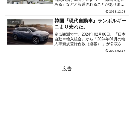
ある」などと報道されることがあります
が、これは正確ではありません。一見、
2018.12.08
合衆国は対中国貿易赤字を減らすべく貿
易戦争を行っているように見えますが、
韓国『現代自動車』ランボルギー
トピック
その本質は貿易戦争では...
ニより売れた。
定点観測です。2024年02月06日、『日本
自動車輸入組合』から「2024年01月の輸
入車新規登録台数（速報） 」が公表され
ました。当月、日本に再上陸した韓国
2024.02.17
『現代自動車』の結果は以下のようにな
っています。2024年01月『現代自動
車』：7...
広告