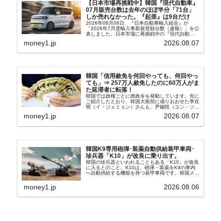
【日本市場再挑戦中】韓国『現代自動車』
07月販売台数は去年のほぼ半分「71台」
しか売れなかった。『起亜』は9台だけ
2026年08月06日、『日本自動車輸入組合』が
「2026年7月度輸入車新規登録台数（速報）」を公
表しました。日本市場に再挑戦中の『現代自動
車』、また日本市場を攻略したい『BYD』の販売
money1.jp
2026.08.07
台数はこの中に捉えられているはずです。先月から
は韓国の...
韓国「信用赦免を何回やっても、何回やっ
ても」⇒ 257万人赦免したのに60万人がま
た延滞者に転落！
韓国では政権ごとに徳政令を発動しています。先に
ご紹介したとおり、韓国大統領に成りおおせた李在
明（イ・ジェミョン）さんも、尹錫悦（ユン・ソギ
ョル）前政権が行った――「新出発基金」をバッド
money1.jp
2026.08.07
バンクにして不良債権の買い取りを行い、分割償還
や元利減免...
韓国K9専用砲弾･装薬自動供給装甲車両･
珍兵器「K10」が改良に乗り出す。
韓国の珍兵器といわれることもある「K10」が改良
に入るとのこと。K10は、砲弾・装薬をK9の車内
へ自動供給する機能を持つ装甲車両です。韓国メデ
ィア『Chosun Biz』が報じていますので、同記事
から以下に一部を引きます。2005年に初めて...
money1.jp
2026.08.06