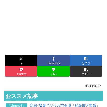
X
Facebook
はてブ
Pocket
LINE
コピー
2022.07.27
おススメ記事
韓国･猛暑でソウル市全域「猛暑重大警報」
『Money1』