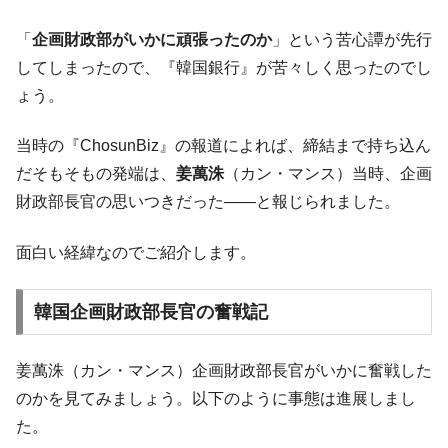
韓国半導体『SKハイニックス』2026年2Qの
『Money1』
「
企画財政部がいかに頑張ったのか
」という苦心譚が先行
業績「史上最高益」当期純利益は前年同期比13.4倍に。
してしまったので、『韓国銀行』が苦々しく思ったのでし
韓国･加徳島新国際空港「またも暗礁」の危
『Money1』
ょう。
機 ⇒ 10.7兆では損が出るからできない。
【速報】韓国株式市場の暴落・本日07月29
『Money1』
当時の『ChosunBiz』の報道によれば、締結まで持ち込ん
日(水)もサイドカー・サーキットブレイカーの二段コンボ
だそもそもの発端は、
姜萬洙
（カン・マンス）当時、企画
発動！
財政部長官の思いつきだった――と報じられました。
IT産業は人を雇用する効果は低い。全産業の
『Money1』
半分未満しか雇用を生まない
面白い経緯なのでご紹介します。
韓国「株式市場が賭博場のように変質した
『Money1』
のは政界の責任だ」
韓国企画財政部長官の奮戦記
日本の誇る海洋資源調査船『白嶺』は先進技術の
Fact1
塊！
姜萬洙（カン・マンス）企画財政部長官がいかに奮戦した
夏の甲子園、優勝校を最も多く輩出している都道
Fact1
府県とは？
のかを見てみましょう。以下のように事態は進展しまし
た。
今話題の「楽天ライオンズ」とは？
Fact1