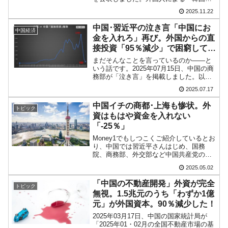
国の過剰生産が世界を蝕む。
株式と債券への資金流入額」を見てみま
2025.11.22
す。2025年10月株式：30.2億ドル債
券：-7.2億ドル小計：22.9億ドル※...
韓国製造業「半導体絶好調」のウラで他業種
『Money1』
中国･習近平の泣き言「中国にお
中国経済
は全般的「不調」⇒ PSIが示す現況は決して良くない。
金を入れろ」再び。外国からの直
接投資「95％減少」で困窮してい
【米韓激突案件】韓国消費者院が『クーパ
『Money1』
る
まだそんなことを言っているのか――と
ン』1人当たり賠償10万ウォンを認定 ⇒ 総額3兆7,000億
いう話です。2025年07月15日、中国の商
務部が「泣き言」を掲載しました。以下
韓国で猛暑。南東部では干ばつ
『Money1』
に全文を和訳します（面倒くさい人は次
2025.07.17
の小見出しまで飛ばしても大丈夫で
す）。『求是』誌、習近平総書記の重要
韓国型イージス搭載の次世代駆逐艦
『Money1』
中国イチの商都･上海も惨状。外
トピック
論文「断固として高水...
「KDDX」1番艦、2032年竣工と公示
資はもはや資金を入れない
「-25％」
【対日本円】ウォン安が急進！ 日米の協調に
『Money1』
Money1でもしつこくご紹介しているとお
韓国がいっちょがみしたのでは。
り、中国では習近平さんはじめ、国務
院、商務部、外交部など中国共産党の上
から下まで「中国よいとこ、投資に最
2025.05.02
適」と声高にウソをいい続けています。
それだけお金が回らなくて二進も三進も
「中国の不動産開発」外資が完全
トピック
行かなくなっているわけ...
無視。1.5兆元のうち「わずか1億
元」が外国資本。90％減少した！
2025年03月17日、中国の国家統計局が
「2025年01・02月の全国不動産市場の基