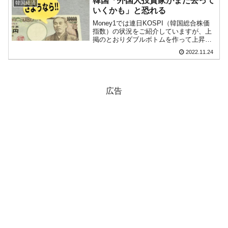
韓国「外国人投資家がまた去って
韓国経済
で「...
いくかも」と恐れる
Money1では連日KOSPI（韓国総合株価
指数）の状況をご紹介していますが、上
掲のとおりダブルボトムを作って上昇し
ましたが、ここのところ戻しがきていま
2022.11.24
す（チャートは『Investing.com』より引
用：以下同）。毎日KOSPIの記事を読...
広告