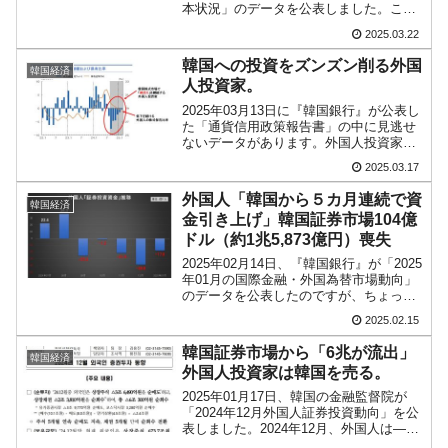
本状況」のデータを公表しました。この
中に非常に面白い数字があるので、ご紹
2025.03.22
介します。まず、全般状況として中国の
不動産投資の数字ですが、以下をご覧く
韓国への投資をズンズン削る外国
韓国経済
ださい。1...
人投資家。
2025年03月13日に『韓国銀行』が公表し
た「通貨信用政策報告書」の中に見逃せ
ないデータがあります。外国人投資家が
どのように韓国の株式市場でいかに売買
2025.03.17
したのか――の動向を示しています。以
下をご覧ください。データ出典：『韓国
外国人「韓国から５カ月連続で資
韓国経済
銀行』「通貨信用...
金引き上げ」韓国証券市場104億
ドル（約1兆5,873億円）喪失
2025年02月14日、『韓国銀行』が「2025
年01月の国際金融・外国為替市場動向」
のデータを公表したのですが、ちょっと
珍しい事態となっています。毎月公表さ
2025.02.15
れるこの資料の中には「外国人投資家が
韓国の株式市場・債券市場にどのように
韓国証券市場から「6兆が流出」
韓国経済
資金を投じ...
外国人投資家は韓国を売る。
2025年01月17日、韓国の金融監督院が
「2024年12月外国人証券投資動向」を公
表しました。2024年12月、外国人は――
上場株式：3兆6,490億ウォンを純売却上