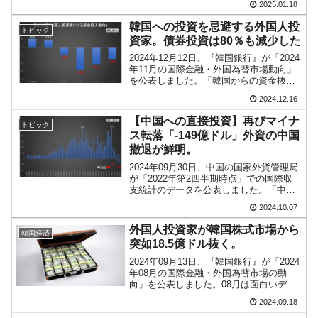
2025.01.18
場債券：2兆3,810億ウォンを純償還合
計：6兆300億ウォンの純流出株...
韓国への投資を忌避する外国人投
トピック
資家。債券投資は80％も減少した
2024年12月12日、『韓国銀行』が「2024
年11月の国際金融・外国為替市場動向」
を公表しました。「韓国からの資金抜
け」の状況を示すデータがあるので、ご
2024.12.16
紹介します。株式市場と債券市場におけ
る、外国人投資家の資金投入を示してい
【中国への直接投資】再びマイナ
トピック
ます。※数字...
ス転落「-149億ドル」外資の中国
撤退が鮮明。
2024年09月30日、中国の国家外貨管理局
が「2022年第2四半期時点」での国際収
支統計のデータを公表しました。「中国
にはお金をやらん」という動きが見て取
2024.10.07
れます。以下の金融収支の「直接投資」
負債の部をご覧ください。2024年第2四
外国人投資家が韓国株式市場から
韓国経済
半期直接...
突如18.5億ドル抜く。
2024年09月13日、『韓国銀行』が「2024
年08月の国際金融・外国為替市場の動
向」を公表しました。08月は面白いデー
タとなりました。この中に韓国証券市場
2024.09.18
で外国人投資家がどのように純買収（買