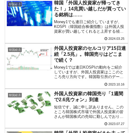
収 - 売却）したのかがあるのですが……
韓国「外国人投資家が帰ってき
韓国経済
以下を...
た！」14兆買い越しだが買ってい
る銘柄は……
Money1でも連日ご紹介していますが、
KOSPI（韓国総合株価指数）は外国人投
資家が買い越してくれると上昇する傾向
にあります。韓国メディアでは売り越し
2024.03.25
て逃げた外国人投資家が買い越しに転じ
ると「外国人投資家が帰ってきた！」と
外国人投資家のセルコリア15日連
韓国経済
報じがちです。だ...
続「2.5兆」。韓国売りはどこま
で続く？
Money1では連日KOSPIの動向をご紹介
していますが、外国人投資家はここのと
ころ売り方向です。韓国取引所のデータ
によると、2023年09月18日から10月13日
2023.10.16
まで純売り越しを続けています。韓国売
り（セルコリア）です。チャートを確認
外国人投資家の韓国売り「1週間
韓国経済
して...
で2.6兆ウォン」到達
短信です。誠に申し訳ありません。この
ところ韓国株式市場で外国人投資家の皆
さんが韓国株式の売却に勤しんでおりま
す。以下をご覧ください。⇒データ引用
2023.07.27
元：『finance.naver.com』「投資家別売
買動向」その売り越し金額はわずか1週間