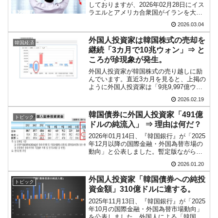
しておりますが、2026年02月28日にイス
韓国･李在明さっそく不動産対策で浅薄な発
『Money1』
ラエルとアメリカ合衆国がイランを大規
模空爆して、韓国株式市場にも大きな影
言。
2026.03.04
響を与えました。明けて03月02日(月)は
振替休日で休場。03日(火)にKOSP...
韓国は「中国と同じく」投資に不適格な国
『Money1』
外国人投資家は韓国株式の売却を
韓国経済
継続「3カ月で10兆ウォン」⇒ と
だ。
ころが珍現象が発生。
『韓国銀行』が「金の保有量を増やします」
『Money1』
外国人投資家が韓国株式の売り越しに励
⇒「金を経由するドル入手」手段ではないのか？
んでいます。直近3カ月を見ると、上掲の
ように外国人投資家は「9兆9,997億ウォ
ン」も売り越しています。ほぼ10兆ウォ
韓国･外為取引量「1日当たり1,214.4億ドル」
『Money1』
2026.02.19
ンの売り越しです。さすがに売り過ぎだ
まで拡大 ⇒ 海外資金の動きに強く左右される状態
ろ――という話ですが、面白い現象が起
韓国債券に外国人投資家「491億
トピック
こっているので...
ドルの純流入」 ⇒ 理由は何だ？
韓国･帰ってきた李在明。李在明を支持しな
『Money1』
い「50.5％」に上昇
2026年01月14日、『韓国銀行』が「2025
年12月以降の国際金融・外国為替市場の
動向」と公表しました。暫定版ながら、
韓国大統領府ボンクラ政策室長が告発された
『Money1』
これで12月のデータが出て2025年通年の
⇒ 国家が行った恐るべき株価操作であり、空前の国政壟断
2026.01.20
データが締まりました。この中に注目し
ておきたいデータがあります。外国人投
外国人投資家「韓国債券への純投
韓国･警察職員が「丸刈りになって抗議活
トピック
資家...
『Money1』
資金額」310億ドルに達する。
動」
2025年11月13日、『韓国銀行』が「2025
年10月の国際金融・外国為替市場動向」
中国だけが鉄鋼輸出を異常増加させる ⇒ 中
『Money1』
を公表しました。外国人による「韓国の