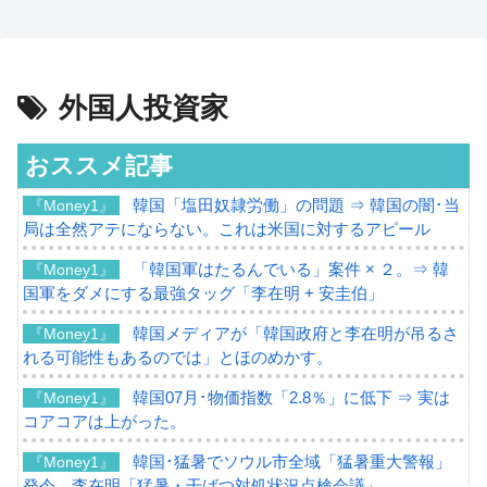
外国人投資家
おススメ記事
韓国「塩田奴隷労働」の問題 ⇒ 韓国の闇･当
『Money1』
局は全然アテにならない。これは米国に対するアピール
「韓国軍はたるんでいる」案件 × ２。⇒ 韓
『Money1』
国軍をダメにする最強タッグ「李在明 + 安圭伯」
韓国メディアが「韓国政府と李在明が吊るさ
『Money1』
れる可能性もあるのでは」とほのめかす。
韓国07月･物価指数「2.8％」に低下 ⇒ 実は
『Money1』
コアコアは上がった。
韓国･猛暑でソウル市全域「猛暑重大警報」
『Money1』
発令。李在明「猛暑・干ばつ対処状況点検会議」