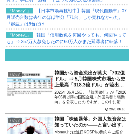
【日本市場再挑戦中】韓国『現代自動車』07
『Money1』
月販売台数は去年のほぼ半分「71台」しか売れなかった。
『起亜』は9台だけ
韓国「信用赦免を何回やっても、何回やって
『Money1』
も」⇒ 257万人赦免したのに60万人がまた延滞者に転落！
韓国K9専用砲弾･装薬自動供給装甲車両･珍兵
『Money1』
器「K10」が改良に乗り出す。
韓国「2026年07月の輸出入」絶好調。半導体
『Money1』
韓国から資金流出が莫大「702億
トピック
だけで410億ドル、輸出全体の41％もある
ドル」⇒ 5月韓国株式市場から史
上最高「318.3億ドル」が流出し
韓国･李在明「青年層の雇用状況が悪い。せ
『Money1』
た！
2026年06月15日、『韓国銀行』が「2026
や、若者に起業させよう」⇒ どんな雇用対策だソレ。
年05月以降の国際金融・外国為替市場動
向」を公表したのですが、この中に驚愕
【韓国の外貨準備】2026年07月は4,279億ド
『Money1』
のデータがあります。以下です。⇒参
2026.06.16
照・引用元：『韓国銀行』「2026년 5월
ル。外平債の発行「19.4億ドル」
이후 국제금융·외환시장 동향」Mone...
韓国「株価暴落」外国人投資家は
トピック
韓国「ここは北朝鮮なのか。選管がサーバー
『Money1』
知っていたのか――と言い出す。
にウソのデータを入力したのは明白だ」
Money1では連日KOSPIの動向をご紹介