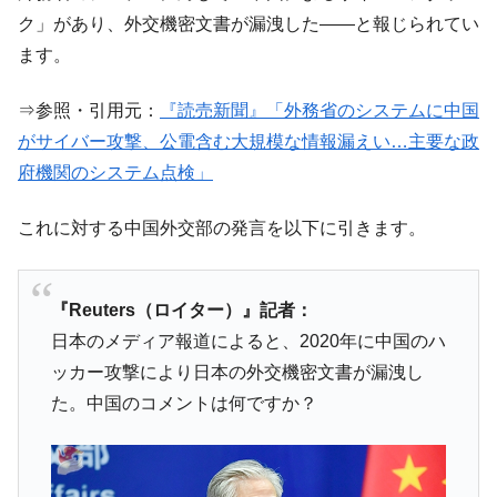
い「50.5％」に上昇
ク」があり、外交機密文書が漏洩した――と報じられてい
韓国大統領府ボンクラ政策室長が告発され
『Money1』
ます。
た ⇒ 国家が行った恐るべき株価操作であり、空前の国政壟
断
⇒参照・引用元：
『読売新聞』「外務省のシステムに中国
韓国･警察職員が「丸刈りになって抗議活
『Money1』
がサイバー攻撃、公電含む大規模な情報漏えい…主要な政
動」
府機関のシステム点検」
中国だけが鉄鋼輸出を異常増加させる ⇒ 中
『Money1』
国の過剰生産が世界を蝕む。
これに対する中国外交部の発言を以下に引きます。
韓国製造業「半導体絶好調」のウラで他業
『Money1』
種は全般的「不調」⇒ PSIが示す現況は決して良くない。
『Reuters（ロイター）』記者：
【米韓激突案件】韓国消費者院が『クーパ
『Money1』
日本のメディア報道によると、2020年に中国のハ
ン』1人当たり賠償10万ウォンを認定 ⇒ 総額3兆7,000億
ッカー攻撃により日本の外交機密文書が漏洩し
韓国で猛暑。南東部では干ばつ
『Money1』
た。中国のコメントは何ですか？
韓国型イージス搭載の次世代駆逐艦
『Money1』
「KDDX」1番艦、2032年竣工と公示
【対日本円】ウォン安が急進！ 日米の協調
『Money1』