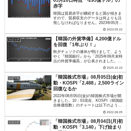
05月20日時点「-295億ドル」の
赤字
韓国は貿易赤字が継続すると国が傾きま
すので、貿易収支のデータは何よりも注
視しなければなりません。2023年05月22
日、韓国の関税庁から「05月01～20日 輸
2023.05.22
出入実績（通関基準暫定値）」のデータ
が公表されました。以下をご覧くださ
【韓国の外貨準備】4,200億ドル
トピック
い。05月...
を回復「1年ぶり！」
秋夕チュソクの連休が明けまして、よう
やく『韓国銀行』から「2025年09月末時
点の外貨準備高」が公表されました。
2025年09月外貨準備高：4,220億ドル
2025.10.10
（約64兆5,533億円）※前月比：+57億ド
ル＜＜内訳＞＞⇒Securities：...
「韓国株式市場」08月05日(金)初
トピック
動・KOSPI「2,488」2,500ライン
回復なるか
2022年08月05日(金)の韓国株式市場が開
きました。10：01現在、KOSPI（韓国総
合株価指数）のチャートは以下のように
なっています（チャートは
2022.08.05
『Investing.com』より引用）。本日も上
昇でスタートしています。KOSPIは現
「韓国株式市場」08月04日(月)初
トピック
在...
動・KOSPI「3,140」下げ始まり