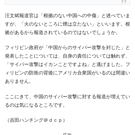
平成仮面ライダーの意外すぎるモチーフとは？
Fact1
発表から2日で大崩壊、鳴かず飛ばずに終わりそう
Fact1
汪文斌報道官は「根拠のない中国への中傷」と述べていま
なスーパーリーグとは？
すが、「火のないところに煙は立たない」といいます。根
日本人マスターズ挑戦の歴史。松山以前に最高位
Fact1
拠があるから報道されているのではないでしょうか。
だった選手とは？
甲子園通算本塁打、最多の清原に次いで多く打っ
Fact1
フィリピン政府が「中国からのサイバー攻撃を封じた」と
ている意外な選手とは？
発表したことについては、自身の責任については触れず、
セレクトセールの高額取引馬が稼いだ金額とは？
Fact1
「サイバー攻撃はイカンことですよね」と逃げました。フ
ィリピンの防衛の背後にアメリカ合衆国がいるのは間違い
ありません。
ここにきて、中国のサイバー攻撃に対する報道が増えてい
るのは気になるところです。
（吉田ハンチング＠ｄｃｐ）