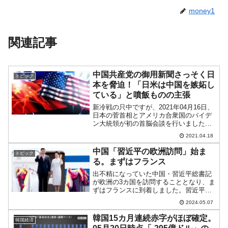
money1
関連記事
中国共産党の御用新聞さっそく日
トピック
本を脅迫！「日米は中国を嫉妬し
ている」と噴飯ものの主張
新冷戦の只中ですが、2021年04月16日、
日本の菅首相とアメリカ合衆国のバイデ
ン大統領が初の首脳会談を行いました。
これに合わせて、早速中国共産党の英語
2021.04.18
版御用新聞『Global Times』が日米の接
近に対する非難の社説記事を出していま
中国「習近平の欧洲訪問」始ま
トピック
す。...
る。まずはフランス
出不精になっていた中国・習近平総書記
が欧洲の3カ国を訪問することとなり、ま
ずはフランスに到着しました。習近平さ
んとしては、欧洲がアメリカ合衆国の味
2024.05.07
方をして中国と敵対しないように話をつ
けたいところ。フランスのマクロン大統
韓国15カ月連続赤字がほぼ確定。
韓国経済
領はそれを承知の上で、...