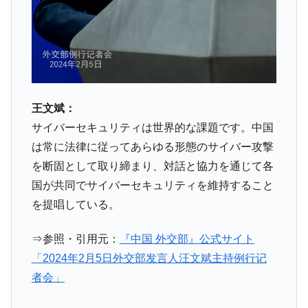
韓国「株式市場が賭博場のように変質した
『Money1』
のは政界の責任だ」
韓国「2026年1Q 資金循環統計」面白い結果
『Money1』
に。
韓国化学企業最大手『ロッテケミカル』純
『Money1』
借入金が約8兆。信用格付け「ネガティブ」にダウン
王文斌：
韓国株式市場･暗黒の火曜日。サーキットブ
『Money1』
サイバーセキュリティは世界的な課題です。中国
レイカーも発動！ 半導体2銘柄の暴落
は常に法律に従ってあらゆる形態のサイバー攻撃
日本の誇る海洋資源調査船『白嶺』は先進技術の
Fact1
を断固として取り締まり、対話と協力を通じて各
塊！
国が共同でサイバーセキュリティを維持すること
夏の甲子園、優勝校を最も多く輩出している都道
Fact1
を提唱している。
府県とは？
今話題の「楽天ライオンズ」とは？
Fact1
⇒参照・引用元：
『中国 外交部』公式サイト
奇跡の毛色「白毛馬」とは？
Fact1
「2024年2月5日外交部发言人汪文斌主持例行记
全て勝つといくら？ 競馬GI競走で勝利騎手がもら
者会」
Fact1
える賞金とは？