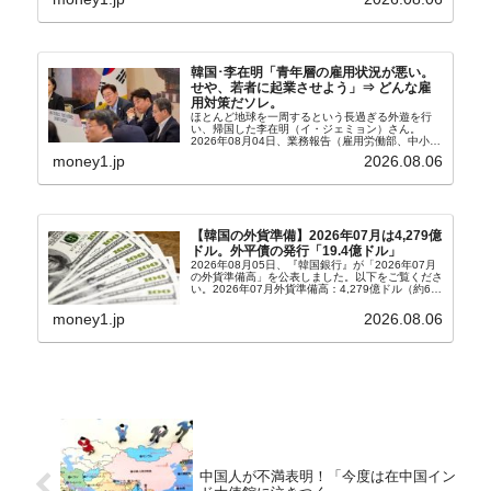
303億2,400万ドル2026...
韓国･李在明「青年層の雇用状況が悪い。
せや、若者に起業させよう」⇒ どんな雇
用対策だソレ。
ほとんど地球を一周するという長過ぎる外遊を行
い、帰国した李在明（イ・ジェミョン）さん。
2026年08月04日、業務報告（雇用労働部、中小ベ
ンチャー企業部、公正取引委員会）を主催。この席
money1.jp
2026.08.06
上、韓国大統領に成りおおせた李在明（イ・ジェミ
ョン）さん...
【韓国の外貨準備】2026年07月は4,279億
ドル。外平債の発行「19.4億ドル」
2026年08月05日、『韓国銀行』が「2026年07月
の外貨準備高」を公表しました。以下をご覧くださ
い。2026年07月外貨準備高：4,279億ドル（約67
兆4,456億円）※前月比：+6億ドル＜＜内訳＞＞
⇒Securities：3,80...
money1.jp
2026.08.06
中国人が不満表明！「今度は在中国イン