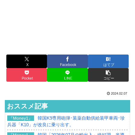
X
Facebook
はてブ
Pocket
LINE
コピー
2024.02.07
おススメ記事
韓国K9専用砲弾･装薬自動供給装甲車両･珍
『Money1』
兵器「K10」が改良に乗り出す。
韓国「2026年07月の輸出入」絶好調。半導
『Money1』