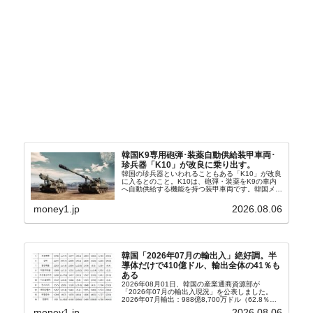
韓国K9専用砲弾･装薬自動供給装甲車両･
珍兵器「K10」が改良に乗り出す。
韓国の珍兵器といわれることもある「K10」が改良
に入るとのこと。K10は、砲弾・装薬をK9の車内
へ自動供給する機能を持つ装甲車両です。韓国メデ
ィア『Chosun Biz』が報じていますので、同記事
から以下に一部を引きます。2005年に初めて...
money1.jp
2026.08.06
韓国「2026年07月の輸出入」絶好調。半
導体だけで410億ドル、輸出全体の41％も
ある
2026年08月01日、韓国の産業通商資源部が
「2026年07月の輸出入現況」を公表しました。
2026年07月輸出：988億8,700万ドル（62.8％）
輸入：685億6,300万ドル（26.5％）貿易収支：
money1.jp
2026.08.06