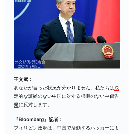
に韓国がいっちょがみしたのでは。
韓国政府『BYD』車への補助金を全廃 ⇒ 実
『Money1』
は韓国で『BYD』車は売れている。6カ月で対前年同期比
1.9倍！
在韓米国大使スティールが着韓！⇒ さっそ
『Money1』
く空港に詰めかけ「出て行け！」「極右勢力」のプラカー
ドを掲げる「在韓反米勢力」
韓国政府「2035年までに18.4GW規模のAIデ
『Money1』
ータセンター整備」⇒ だから無理だってば。
JPモルガン「韓国レバレッジETFの清算は
『Money1』
王文斌：
ほぼ終わった」
あなたが言った状況が分かりません。私たちは
決
韓国『国民年金公団』株価暴落で200兆蒸
『Money1』
定的な証拠のない
中国に対する
根拠のない中傷告
発。
発
に反対します。
韓国政府「ニセＫ-ブランドを通報しようキ
『Money1』
ャンペーン」⇒ あの名物教授も登場！
『Bloomberg』記者：
韓国「橋が落ちました」⇒ 耐久性「なさす
『Money1』
フィリピン政府は、中国で活動するハッカーによ
ぎ」では。