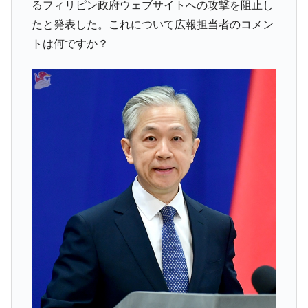
るフィリピン政府ウェブサイトへの攻撃を阻止し
韓国鉄鋼最大手『POSCO』ズブズブ沈む。
『Money1』
たと発表した。これについて広報担当者のコメン
営業利益80.2％も減少
トは何ですか？
米国下院「韓国の公務員個人をターゲット
『Money1』
にぶん殴る法案」提出！⇒ クーパン問題は合衆国企業に対
する差別。許してはおかぬ
韓国ボンクラ政策室長･金容範、株価暴落に
『Money1』
他人事のような発言。
韓国半導体『SKハイニックス』2026年2Qの
『Money1』
業績「史上最高益」当期純利益は前年同期比13.4倍に。
韓国･加徳島新国際空港「またも暗礁」の危
『Money1』
機 ⇒ 10.7兆では損が出るからできない。
【速報】韓国株式市場の暴落・本日07月29
『Money1』
日(水)もサイドカー・サーキットブレイカーの二段コンボ
発動！
IT産業は人を雇用する効果は低い。全産業の
『Money1』
半分未満しか雇用を生まない