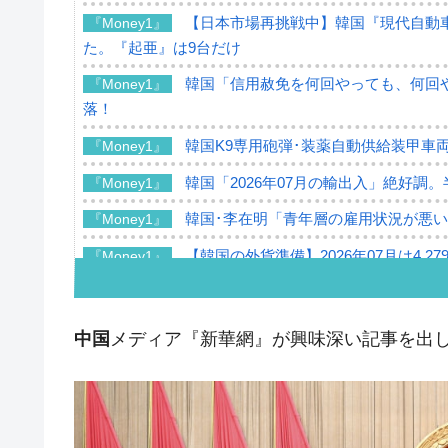
【日本市場再挑戦中】韓国『現代自動車
『Money1』
た。『起亜』は9台だけ
韓国「信用赦免を何回やっても、何回や
『Money1』
落！
韓国K9専用砲弾･装薬自動供給装甲車両
『Money1』
韓国「2026年07月の輸出入」絶好調
『Money1』
韓国･李在明「青年層の雇用状況が悪い
『Money1』
【韓国の外貨準備】2026年07月は4,2
『Money1』
韓国「ここは北朝鮮なのか。選管がサ
『Money1』
韓国･李在明さっそく不動産対策で浅
『Money1』
中国
メディア『新華網』が興味深い記事を出
韓国は「中国と同じく」投資に不適格
『Money1』
『韓国銀行』が「金の保有量を増やし
『Money1』
韓国･外為取引量「1日当たり1,214.
『Money1』