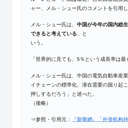
ャー、メル・シュー氏のコメントを引用
今話題の「楽天ライオンズ」とは？
Fact1
奇跡の毛色「白毛馬」とは？
Fact1
メル・シュー氏は、
中国が今年の国内総生
全て勝つといくら？ 競馬GI競走で勝利騎手
Fact1
できると考えている
、と
平成仮面ライダーの意外すぎるモチーフとは
Fact1
いう。
発表から2日で大崩壊、鳴かず飛ばずに終わ
Fact1
「世界的に見ても、5％という成長率は最
日本人マスターズ挑戦の歴史。松山以前に最
Fact1
甲子園通算本塁打、最多の清原に次いで多く
Fact1
メル・シュー氏は、中国の電気自動車産
セレクトセールの高額取引馬が稼いだ金額と
Fact1
イチェーンの標準化、潜在需要の掘り起
押しするだろう」と述べた。
（後略）
⇒参照・引用元：
『新華網』「外资机构