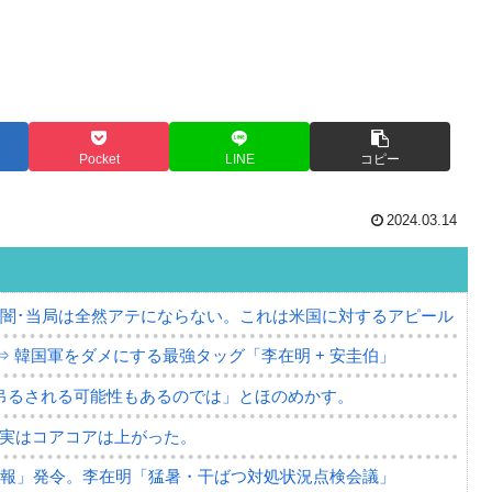
Pocket
LINE
コピー
2024.03.14
の闇･当局は全然アテにならない。これは米国に対するアピール
⇒ 韓国軍をダメにする最強タッグ「李在明 + 安圭伯」
吊るされる可能性もあるのでは」とほのめかす。
⇒ 実はコアコアは上がった。
警報」発令。李在明「猛暑・干ばつ対処状況点検会議」