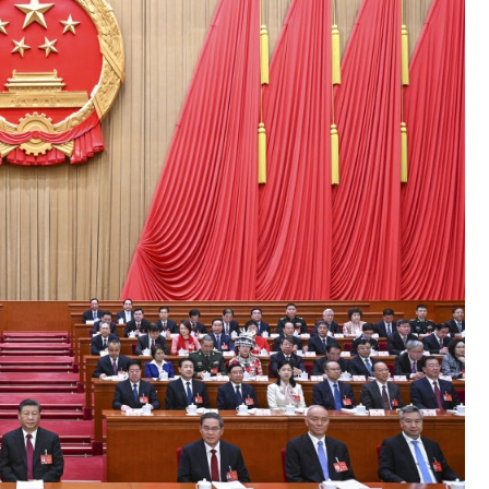
ない「50.5％」に上昇
れた ⇒ 国家が行った恐るべき株価操作であり、空前の国政
議活動」
⇒ 中国の過剰生産が世界を蝕む。
業種は全般的「不調」⇒ PSIが示す現況は決して良くない。
ン』1人当たり賠償10万ウォンを認定 ⇒ 総額3兆7,000億
DX」1番艦、2032年竣工と公示
の協調に韓国がいっちょがみしたのでは。
⇒ 実は韓国で『BYD』車は売れている。6カ月で対前年同期比
さっそく空港に詰めかけ「出て行け！」「極右勢力」のプラカー