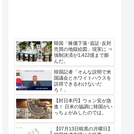
韓国「株価下落･追証･反対
売買の地獄絵図」現実に ⇒
強制決済が1,422億まで膨
んだ。
韓国記者「そんな説明で米
国議会とホワイトハウスを
説得できるわけないだ
ろ！」
【対日本円】ウォン安が急
進！ 日米の協調に韓国がい
っちょがみしたのでは。
【07月13日暗黒の月曜日】