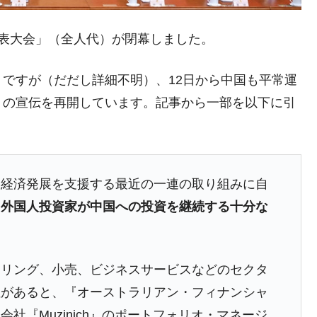
民代表大会」（全人代）が閉幕しました。
模のAIデータセンター整備」⇒ だから無理だってば。
清算はほぼ終わった」
ですが（だだし詳細不明）、12日から中国も平常運
兆蒸発。
」の宣伝を再開しています。記事から一部を以下に引
うキャンペーン」⇒ あの名物教授も登場！
さすぎ」では。
む。営業利益80.2％も減少
る経済発展を支援する最近の一連の取り組みに自
ットにぶん殴る法案」提出！⇒ クーパン問題は合衆国企業に対
、
外国人投資家が中国への投資を継続する十分な
暴落に他人事のような発言。
年2Qの業績「史上最高益」当期純利益は前年同期比13.4倍に。
タリング、小売、ビジネスサービスなどのセクタ
術の塊！
性があると、『オーストラリアン・フィナンシャ
社『Muzinich』のポートフォリオ・マネージ
都道府県とは？