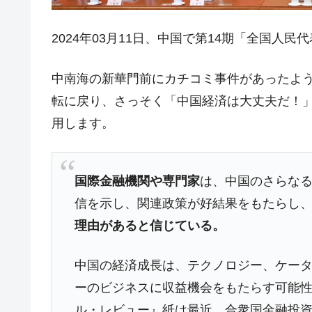
ドを掲げる「在韓反米勢力」
2024年03月11日、中国で第14期「全国人
韓国政府「2035年までに18.4GW規
『Money1』
JPモルガン「韓国レバレッジETFの
『Money1』
中南海の新華門前にカチコミ事件があったよう
韓国『国民年金公団』株価暴落で200
『Money1』
転に戻り、さっそく「中国経済は大丈夫だ！
韓国政府「ニセＫ-ブランドを通報しよ
『Money1』
用します。
韓国「橋が落ちました」⇒ 耐久性「な
『Money1』
韓国鉄鋼最大手『POSCO』ズブズブ沈
『Money1』
国際金融機関や専門家
は、中国のさらな
米国下院「韓国の公務員個人をターゲ
『Money1』
信を示し、関連政策が好結果をもたらし
する差別。許してはおかぬ
理由があると信じている。
韓国ボンクラ政策室長･金容範、株価
『Money1』
韓国半導体『SKハイニックス』2026
『Money1』
中国の経済成長は、テクノロジー、ケー
日本の誇る海洋資源調査船『白嶺』は先進技
ーのビジネスに収益機会をもたらす可能
Fact1
ル・レビュー』紙は最近、合衆国金融投資会
夏の甲子園、優勝校を最も多く輩出している
Fact1