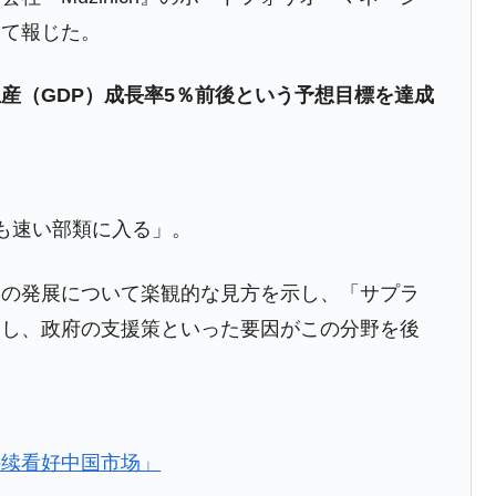
して報じた。
産（GDP）成長率5％前後という予想目標を達成
がもらえる賞金とは？
？
りそうなスーパーリーグとは？
も速い部類に入る」。
高位だった選手とは？
打っている意外な選手とは？
業の発展について楽観的な見方を示し、「サプラ
は？
こし、政府の支援策といった要因がこの分野を後
持续看好中国市场」