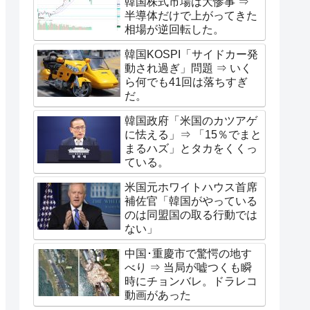
韓国株式市場は大惨事 ⇒
半導体だけで上がってきた
相場が逆回転した。
韓国KOSPI「サイドカー発
動され過ぎ」問題 ⇒ いく
ら何でも41回は落ちすぎ
だ。
韓国政府「米国のカツアゲ
に怯える」⇒ 「15％でまと
まるハズ」とタカをくくっ
ている。
米国元ホワイトハウス首席
補佐官「韓国がやっている
のは同盟国の取る行動では
ない」
中国･重慶市で驚愕の地す
べり ⇒ 当局が嘘つくも瞬
時にチョンバレ。ドラレコ
動画があった