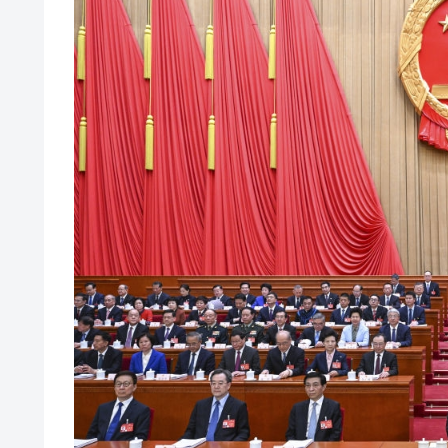
韓国･帰ってきた李在明。李在明を支持し
『Money1』
韓国大統領府ボンクラ政策室長が告発さ
『Money1』
壟断
韓国･警察職員が「丸刈りになって抗
『Money1』
中国だけが鉄鋼輸出を異常増加させる 
『Money1』
韓国製造業「半導体絶好調」のウラで他
『Money1』
【米韓激突案件】韓国消費者院が『クーパ
『Money1』
韓国で猛暑。南東部では干ばつ
『Money1』
韓国型イージス搭載の次世代駆逐艦「KD
『Money1』
【対日本円】ウォン安が急進！ 日米
『Money1』
韓国政府『BYD』車への補助金を全廃 
『Money1』
1.9倍！
在韓米国大使スティールが着韓！⇒ 
『Money1』