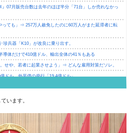
』07月販売台数は去年のほぼ半分「71台」しか売れなかっ
っても」⇒ 257万人赦免したのに60万人がまた延滞者に転
･珍兵器「K10」が改良に乗り出す。
。半導体だけで410億ドル、輸出全体の41％もある
。せや、若者に起業させよう」⇒ どんな雇用対策だソレ。
79億ドル。外平債の発行「19.4億ドル」
ーバーにウソのデータを入力したのは明白だ」
薄な発言。
しています。
な国だ。
ます」⇒「金を経由するドル入手」手段ではないのか？
4億ドル」まで拡大 ⇒ 海外資金の動きに強く左右される状態