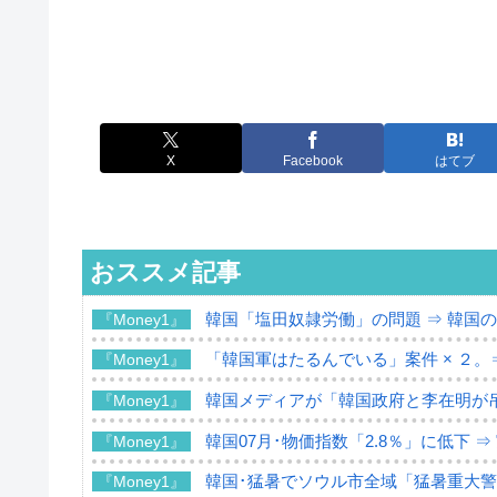
X
Facebook
はてブ
おススメ記事
韓国「塩田奴隷労働」の問題 ⇒ 韓国
『Money1』
「韓国軍はたるんでいる」案件 × ２。
『Money1』
韓国メディアが「韓国政府と李在明が
『Money1』
韓国07月･物価指数「2.8％」に低下 
『Money1』
韓国･猛暑でソウル市全域「猛暑重大
『Money1』