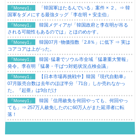
「韓国軍はたるんでいる」案件 × ２。⇒ 韓
『Money1』
国軍をダメにする最強タッグ「李在明 + 安圭伯」
韓国メディアが「韓国政府と李在明が吊る
『Money1』
される可能性もあるのでは」とほのめかす。
韓国07月･物価指数「2.8％」に低下 ⇒ 実は
『Money1』
コアコアは上がった。
韓国･猛暑でソウル市全域「猛暑重大警報」
『Money1』
発令。李在明「猛暑・干ばつ対処状況点検会議」
【日本市場再挑戦中】韓国『現代自動車』
『Money1』
07月販売台数は去年のほぼ半分「71台」しか売れなかっ
た。『起亜』は9台だけ
韓国「信用赦免を何回やっても、何回やっ
『Money1』
ても」⇒ 257万人赦免したのに60万人がまた延滞者に転
落！
韓国K9専用砲弾･装薬自動供給装甲車両･珍
『Money1』
兵器「K10」が改良に乗り出す。