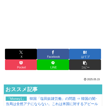
X
Facebook
はてブ
Pocket
LINE
コピー
2025.05.15
おススメ記事
韓国「塩田奴隷労働」の問題 ⇒ 韓国の闇･
『Money1』
当局は全然アテにならない。これは米国に対するアピール