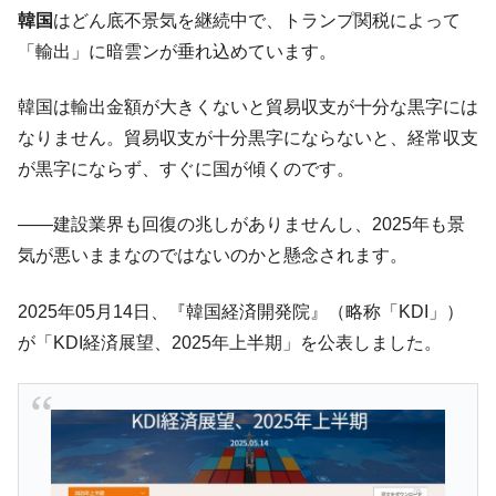
韓国「2026年07月の輸出入」絶好調。半導
『Money1』
韓国
はどん底不景気を継続中で、トランプ関税によって
体だけで410億ドル、輸出全体の41％もある
「輸出」に暗雲ンが垂れ込めています。
韓国･李在明「青年層の雇用状況が悪い。せ
『Money1』
や、若者に起業させよう」⇒ どんな雇用対策だソレ。
韓国は輸出金額が大きくないと貿易収支が十分な黒字には
【韓国の外貨準備】2026年07月は4,279億ド
『Money1』
なりません。貿易収支が十分黒字にならないと、経常収支
ル。外平債の発行「19.4億ドル」
が黒字にならず、すぐに国が傾くのです。
韓国「ここは北朝鮮なのか。選管がサーバ
『Money1』
ーにウソのデータを入力したのは明白だ」
――建設業界も回復の兆しがありませんし、2025年も景
韓国･李在明さっそく不動産対策で浅薄な発
『Money1』
気が悪いままなのではないのかと懸念されます。
言。
2025年05月14日、『韓国経済開発院』（略称「KDI」）
韓国は「中国と同じく」投資に不適格な国
『Money1』
だ。
が「KDI経済展望、2025年上半期」を公表しました。
『韓国銀行』が「金の保有量を増やしま
『Money1』
す」⇒「金を経由するドル入手」手段ではないのか？
韓国･外為取引量「1日当たり1,214.4億ド
『Money1』
ル」まで拡大 ⇒ 海外資金の動きに強く左右される状態
韓国･帰ってきた李在明。李在明を支持しな