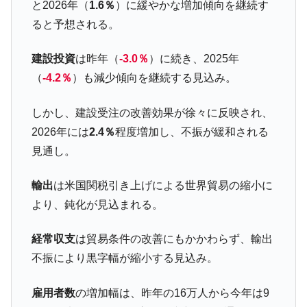
全て勝つといくら？ 競馬GI競走で勝利騎手がもら
Fact1
と2026年（
1.6％
）に緩やかな増加傾向を継続す
える賞金とは？
ると予想される。
平成仮面ライダーの意外すぎるモチーフとは？
Fact1
建設投資
は昨年（
-3.0％
）に続き、2025年
発表から2日で大崩壊、鳴かず飛ばずに終わりそう
Fact1
なスーパーリーグとは？
（
-4.2％
）も減少傾向を継続する見込み。
日本人マスターズ挑戦の歴史。松山以前に最高位
Fact1
しかし、建設受注の改善効果が徐々に反映され、
だった選手とは？
2026年には
2.4％
程度増加し、不振が緩和される
甲子園通算本塁打、最多の清原に次いで多く打っ
Fact1
見通し。
ている意外な選手とは？
セレクトセールの高額取引馬が稼いだ金額とは？
Fact1
輸出
は米国関税引き上げによる世界貿易の縮小に
より、鈍化が見込まれる。
経常収支
は貿易条件の改善にもかかわらず、輸出
不振により黒字幅が縮小する見込み。
雇用者数
の増加幅は、昨年の16万人から今年は9