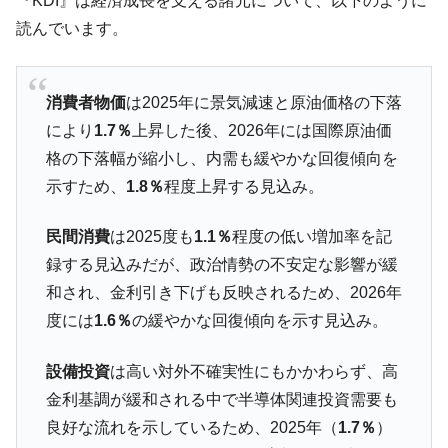
『KDI』は経済成長を支える諸元について、以下のように
読んでいます。
韓国鉄鋼最大手『POSCO』ズブズブ沈む。
『Money1』
営業利益80.2％も減少
米国下院「韓国の公務員個人をターゲット
『Money1』
消費者物価
は2025年に景気減速と原油価格の下落
にぶん殴る法案」提出！⇒ クーパン問題は合衆国企業に対
する差別。許してはおかぬ
により
1.7％
上昇した後、2026年には国際原油価
格の下落幅が縮小し、内需も緩やかな回復傾向を
韓国ボンクラ政策室長･金容範、株価暴落に
『Money1』
他人事のような発言。
示すため、
1.8％
程度上昇する見込み。
韓国半導体『SKハイニックス』2026年2Qの
『Money1』
民間消費
は2025度も
1.1％
程度の低い増加率を記
業績「史上最高益」当期純利益は前年同期比13.4倍に。
録する見込みだが、政治情勢の不安定な影響が緩
日本の誇る海洋資源調査船『白嶺』は先進技術の
Fact1
和され、金利引き下げも反映されるため、2026年
塊！
度には
1.6％
の緩やかな回復傾向を示す見込み。
夏の甲子園、優勝校を最も多く輩出している都道
Fact1
府県とは？
設備投資
は高い対外不確実性にもかかわらず、高
今話題の「楽天ライオンズ」とは？
Fact1
金利基調が緩和される中で半導体関連投資需要も
奇跡の毛色「白毛馬」とは？
Fact1
良好な流れを示しているため、2025年（
1.7％
）