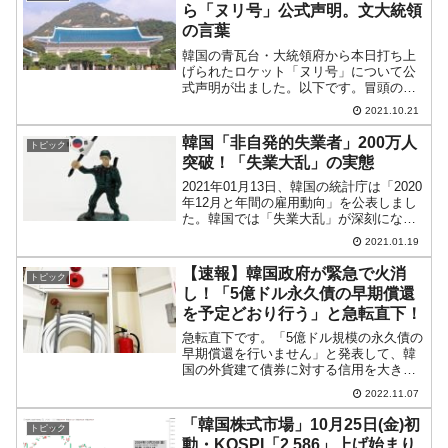
ら「ヌリ号」公式声明。文大統領
の言葉
韓国の青瓦台・大統領府から本日打ち上
げられたロケット「ヌリ号」について公
式声明が出ました。以下です。冒頭の成
果について述べた部分を和訳します。尊
2021.10.21
敬する国民の皆さん宇宙科学技術に携わ
る皆さん「ヌリ号」の飛行試験が完了し
韓国「非自発的失業者」200万人
トピック
ました。誇りに思います。...
突破！「失業大乱」の実態
2021年01月13日、韓国の統計庁は「2020
年12月と年間の雇用動向」を公表しまし
た。韓国では「失業大乱」が深刻になっ
ています。まず失業率が4.1％（前年同月
2021.01.19
比：0.7％上昇）となりました。若年層の
失業率は「8.1％」（前年同月比：0....
【速報】韓国政府が緊急で火消
トピック
し！「5億ドル永久債の早期償還
を予定どおり行う」と急転直下！
急転直下です。「5億ドル規模の永久債の
早期償還を行いません」と発表して、韓
国の外貨建て債券に対する信用を大きく
下落させた『興国生命』が、予定どおり
2022.11.07
「来る2022年11月09日に早期償還を行
う」と公表。また新たな事実が分かりま
「韓国株式市場」10月25日(金)初
トピック
した。今回のドタ...
動・KOSPI「2,586」上げ始まり