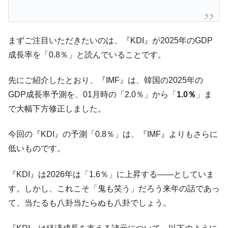
に韓国がいっちょがみしたのでは。
韓国政府『BYD』車への補助金を全廃 ⇒ 実
『Money1』
は韓国で『BYD』車は売れている。6カ月で対前年同期比
まずご注目いただきたいのは、『KDI』が2025年のGDP
1.9倍！
成長率を「0.8％」と読んでいることです。
在韓米国大使スティールが着韓！⇒ さっそ
『Money1』
く空港に詰めかけ「出て行け！」「極右勢力」のプラカー
先にご紹介したとおり、『IMF』は、韓国の2025年の
ドを掲げる「在韓反米勢力」
GDP成長率予測を、01月時の「2.0％」から「
1.0％
」ま
韓国政府「2035年までに18.4GW規模のAIデ
『Money1』
で大幅下方修正しました。
ータセンター整備」⇒ だから無理だってば。
JPモルガン「韓国レバレッジETFの清算は
『Money1』
今回の『KDI』の予測「0.8％」は、『IMF』よりもさらに
ほぼ終わった」
低いものです。
韓国『国民年金公団』株価暴落で200兆蒸
『Money1』
発。
『KDI』は2026年は「1.6％」に上昇する――としていま
韓国政府「ニセＫ-ブランドを通報しようキ
『Money1』
す。しかし、これこそ「鬼も笑う」だろう来年の話であっ
ャンペーン」⇒ あの名物教授も登場！
て、当たるも八卦当たらぬも八卦でしょう。
韓国「橋が落ちました」⇒ 耐久性「なさす
『Money1』
ぎ」では。