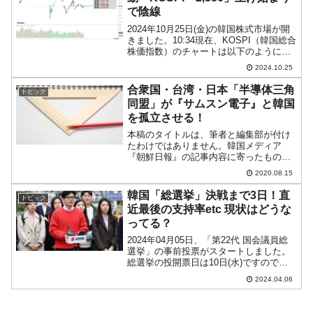
で陰線
2024年10月25日(金)の韓国株式市場が開
きました。10:34現在、KOSPI（韓国総合
株価指数）のチャートは以下のようにな
っています（チャートは『Trading
2024.10.25
View』より引用）。ちょいアゲで始まり
ましたが、現在のところ陰線。KO...
合衆国・台湾・日本「半導体三角
トピック
同盟」が『サムスン電子』と韓国
を孤立させる！
本稿のタイトルは、筆者と編集部が付け
たわけではありません。韓国メディア
『朝鮮日報』の記事内容に寄ったもので
す。Money1では何度かご紹介しています
2020.08.15
が、韓国経済を支えるのは「半導体の
み」という状況になりつつあり、その半
韓国「総選挙」決戦まで3日！直
トピック
導体もアメリカ合衆国と...
近最後の支持率etc 現状はどうな
ってる？
2024年04月05日、「第22代 国会議員総
選挙」の事前投票がスタートしました。
総選挙の投開票日は10日(水)ですので、
もう決戦は目の前です。↑『国民の力』の
2024.04.06
選対統括である韓東勳（ハン・ドンフ
ン）さんもこの日、ソウル西大門区新村
洞事前投票...