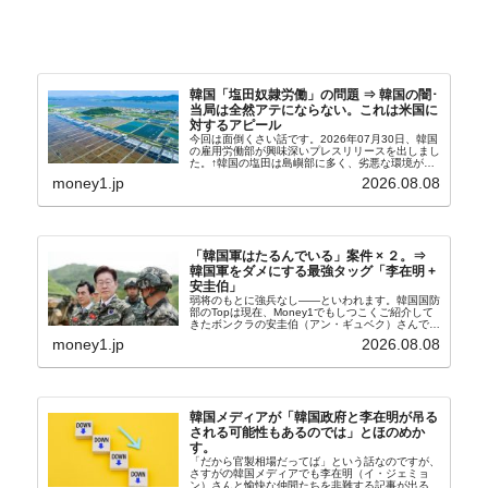
韓国「塩田奴隷労働」の問題 ⇒ 韓国の闇･
当局は全然アテにならない。これは米国に
対するアピール
今回は面倒くさい話です。2026年07月30日、韓国
の雇用労働部が興味深いプレスリリースを出しまし
た。↑韓国の塩田は島嶼部に多く、劣悪な環境が一
般に見られることが少ないため、事件の発覚を妨げ
money1.jp
2026.08.08
たといわれます（後述）。これは、いわゆる「塩田
奴隷...
「韓国軍はたるんでいる」案件 × ２。⇒
韓国軍をダメにする最強タッグ「李在明 +
安圭伯」
弱将のもとに強兵なし――といわれます。韓国国防
部のTopは現在、Money1でもしつこくご紹介して
きたボンクラの安圭伯（アン・ギュベク）さんで
す。↑経済的無知蒙昧な李在明（イ・ジェミョン）
money1.jp
2026.08.08
さんと「韓国初の文官上がり」の国防部長官安圭伯
（アン...
韓国メディアが「韓国政府と李在明が吊る
される可能性もあるのでは」とほのめか
す。
「だから官製相場だってば」という話なのですが、
さすがの韓国メディアでも李在明（イ・ジェミョ
ン）さんと愉快な仲間たちを非難する記事が出るよ