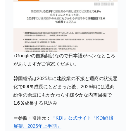
『Money1』
い「50.5％」に上昇
韓国大統領府ボンクラ政策室長が告発され
『Money1』
た ⇒ 国家が行った恐るべき株価操作であり、空前の国政壟
断
韓国･警察職員が「丸刈りになって抗議活
『Money1』
動」
中国だけが鉄鋼輸出を異常増加させる ⇒ 中
『Money1』
↑Googleの自動翻訳なので日本語がヘンなところ
国の過剰生産が世界を蝕む。
がありますがご寛恕ください。
韓国製造業「半導体絶好調」のウラで他業
『Money1』
種は全般的「不調」⇒ PSIが示す現況は決して良くない。
韓国経済は2025年に建設業の不振と通商の状況悪
化で
0.8％
成長にとどまった後、2026年には通商
【米韓激突案件】韓国消費者院が『クーパ
『Money1』
ン』1人当たり賠償10万ウォンを認定 ⇒ 総額3兆7,000億
紛争の余波にもかかわらず緩やかな内需回復で
1.6％
成長する見込み
韓国で猛暑。南東部では干ばつ
『Money1』
韓国型イージス搭載の次世代駆逐艦
『Money1』
⇒参照・引用元：
『KDI』公式サイト「KDI経済
「KDDX」1番艦、2032年竣工と公示
展望、2025年上半期」
【対日本円】ウォン安が急進！ 日米の協調
『Money1』