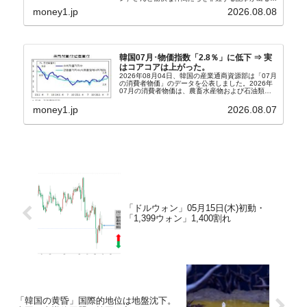
うになっています。もちろん株価の暴落についてで
money1.jp
2026.08.08
『朝鮮日報』に面白い記事が出ています。「東西南
北」というコ...
韓国07月･物価指数「2.8％」に低下 ⇒ 実
はコアコアは上がった。
2026年08月04日、韓国の産業通商資源部は「07月
の消費者物価」のデータを公表しました。2026年
07月の消費者物価は、農畜水産物および石油類の
上昇率が鈍化したことなどにより、前年同月比
2.8％上昇（06月は3.2％）となり、上昇率は前...
money1.jp
2026.08.07
「ドルウォン」05月15日(木)初動・
「1,399ウォン」1,400割れ
「韓国の黄昏」国際的地位は地盤沈下。