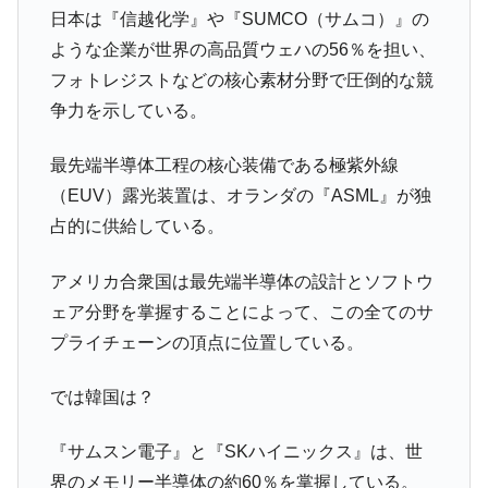
ドを掲げる「在韓反米勢力」
日本は『信越化学』や『SUMCO（サムコ）』の
韓国政府「2035年までに18.4GW規模のAIデ
『Money1』
ような企業が世界の高品質ウェハの56％を担い、
ータセンター整備」⇒ だから無理だってば。
フォトレジストなどの核心素材分野で圧倒的な競
JPモルガン「韓国レバレッジETFの清算は
『Money1』
争力を示している。
ほぼ終わった」
韓国『国民年金公団』株価暴落で200兆蒸
『Money1』
最先端半導体工程の核心装備である極紫外線
発。
（EUV）露光装置は、オランダの『ASML』が独
韓国政府「ニセＫ-ブランドを通報しようキ
『Money1』
占的に供給している。
ャンペーン」⇒ あの名物教授も登場！
韓国「橋が落ちました」⇒ 耐久性「なさす
アメリカ合衆国は最先端半導体の設計とソフトウ
『Money1』
ぎ」では。
ェア分野を掌握することによって、この全てのサ
韓国鉄鋼最大手『POSCO』ズブズブ沈む。
プライチェーンの頂点に位置している。
『Money1』
営業利益80.2％も減少
では韓国は？
米国下院「韓国の公務員個人をターゲット
『Money1』
にぶん殴る法案」提出！⇒ クーパン問題は合衆国企業に対
する差別。許してはおかぬ
『サムスン電子』と『SKハイニックス』は、世
界のメモリー半導体の約60％を掌握している。
韓国ボンクラ政策室長･金容範、株価暴落に
『Money1』