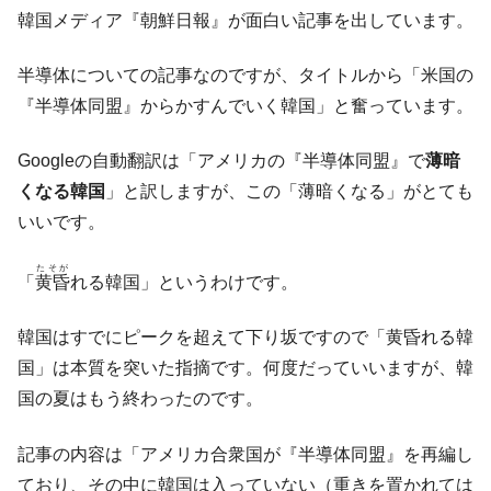
韓国「ここは北朝鮮なのか。選管がサーバ
『Money1』
韓国メディア『朝鮮日報』が面白い記事を出しています。
ーにウソのデータを入力したのは明白だ」
韓国･李在明さっそく不動産対策で浅薄な発
『Money1』
半導体についての記事なのですが、タイトルから「米国の
言。
『半導体同盟』からかすんでいく韓国」と奮っています。
韓国は「中国と同じく」投資に不適格な国
『Money1』
だ。
Googleの自動翻訳は「アメリカの『半導体同盟』で
薄暗
『韓国銀行』が「金の保有量を増やしま
『Money1』
くなる韓国
」と訳しますが、この「薄暗くなる」がとても
す」⇒「金を経由するドル入手」手段ではないのか？
いいです。
韓国･外為取引量「1日当たり1,214.4億ド
『Money1』
たそが
ル」まで拡大 ⇒ 海外資金の動きに強く左右される状態
「
黄昏
れる韓国」というわけです。
韓国･帰ってきた李在明。李在明を支持しな
『Money1』
い「50.5％」に上昇
韓国はすでにピークを超えて下り坂ですので「黄昏れる韓
国」は本質を突いた指摘です。何度だっていいますが、韓
韓国大統領府ボンクラ政策室長が告発され
『Money1』
た ⇒ 国家が行った恐るべき株価操作であり、空前の国政壟
国の夏はもう終わったのです。
断
記事の内容は「アメリカ合衆国が『半導体同盟』を再編し
韓国･警察職員が「丸刈りになって抗議活
『Money1』
動」
ており、その中に韓国は入っていない（重きを置かれては