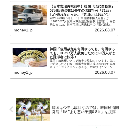
【日本市場再挑戦中】韓国『現代自動車』
07月販売台数は去年のほぼ半分「71台」
しか売れなかった。『起亜』は9台だけ
2026年08月06日、『日本自動車輸入組合』が
「2026年7月度輸入車新規登録台数（速報）」を公
表しました。日本市場に再挑戦中の『現代自動
車』、また日本市場を攻略したい『BYD』の販売
money1.jp
2026.08.07
台数はこの中に捉えられているはずです。先月から
は韓国の...
韓国「信用赦免を何回やっても、何回やっ
ても」⇒ 257万人赦免したのに60万人がま
た延滞者に転落！
韓国では政権ごとに徳政令を発動しています。先に
ご紹介したとおり、韓国大統領に成りおおせた李在
明（イ・ジェミョン）さんも、尹錫悦（ユン・ソギ
ョル）前政権が行った――「新出発基金」をバッド
money1.jp
2026.08.07
バンクにして不良債権の買い取りを行い、分割償還
や元利減免...
韓国は今年も駄目なのでは。韓国経済開
発院「IMFより悪い予測0.8％」を披露