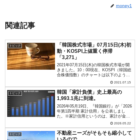
money1
関連記事
「韓国株式市場」07月15日(木)初
トピック
動・KOSPI上値重く停滞
「3,271」
2021年07月15日(木)の韓国株式市場が開
きました。10：00現在、KOSPI（韓国総
合株価指数）のチャートは以下のように
なっています（チャートは
2021.07.15
『Investing.com』より引用）。うっすく
陽線ですがコマ足です。KOSPIは「3,...
韓国「家計負債」史上最高の
トピック
1,993.1兆に到達。
2026年05月19日、『韓国銀行』が「2026
年第1四半期 家計信用」を公表しまし
た。※家計信用というのは、家計が金融
会社から借りた貸し出し金額と、カード
2026.05.22
使用額などの販売信用を合わせたもの。
簡単にいえば、家計が負債をどのくらい
不動産ニーズがそもそも縮小して
トピック
抱えているの...
いるので……