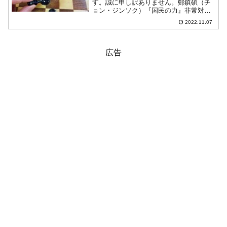
す。誠に申し訳ありません。鄭鎮碩（チ
ョン・ジンソク）『国民の力』非常対策
委員長がFacebookに4つの北朝鮮に包囲
2022.11.07
された大韓民国が哀れだと書きました。
鄭鎮碩（チョン・ジンソク）委員長は、
先に「朝鮮はなぜ...
広告