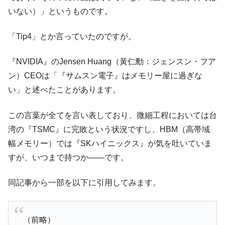
中国だけが鉄鋼輸出を異常増加させる ⇒ 中
いない）」というものです。
『Money1』
国の過剰生産が世界を蝕む。
「Tip4」とか言っていたのですが。
韓国製造業「半導体絶好調」のウラで他業
『Money1』
種は全般的「不調」⇒ PSIが示す現況は決して良くない。
『NVIDIA』のJensen Huang（黃仁勳：ジェンスン・フア
【米韓激突案件】韓国消費者院が『クーパ
『Money1』
ン）CEOは「『サムスン電子』はメモリー屋に過ぎな
ン』1人当たり賠償10万ウォンを認定 ⇒ 総額3兆7,000億
い」と述べたことがあります。
韓国で猛暑。南東部では干ばつ
『Money1』
韓国型イージス搭載の次世代駆逐艦
『Money1』
この言葉が全てを言い表しており、微細工程においては台
「KDDX」1番艦、2032年竣工と公示
湾の『TSMC』に完敗という状況ですし、HBM（高帯域
【対日本円】ウォン安が急進！ 日米の協調
『Money1』
幅メモリー）では『SKハイニックス』が気を吐いていま
に韓国がいっちょがみしたのでは。
すが、いつまで持つか――です。
韓国政府『BYD』車への補助金を全廃 ⇒ 実
『Money1』
は韓国で『BYD』車は売れている。6カ月で対前年同期比
同記事から一部を以下に引用してみます。
1.9倍！
在韓米国大使スティールが着韓！⇒ さっそ
『Money1』
く空港に詰めかけ「出て行け！」「極右勢力」のプラカー
（前略）