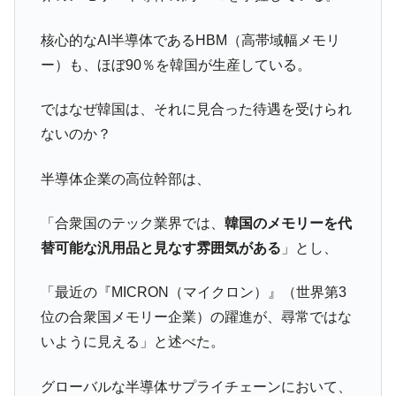
他人事のような発言。
核心的なAI半導体であるHBM（高帯域幅メモリ
韓国半導体『SKハイニックス』2026年2Qの
『Money1』
ー）も、ほぼ90％を韓国が生産している。
業績「史上最高益」当期純利益は前年同期比13.4倍に。
韓国･加徳島新国際空港「またも暗礁」の危
『Money1』
ではなぜ韓国は、それに見合った待遇を受けられ
機 ⇒ 10.7兆では損が出るからできない。
ないのか？
【速報】韓国株式市場の暴落・本日07月29
『Money1』
日(水)もサイドカー・サーキットブレイカーの二段コンボ
半導体企業の高位幹部は、
発動！
IT産業は人を雇用する効果は低い。全産業の
『Money1』
「合衆国のテック業界では、
韓国のメモリーを代
半分未満しか雇用を生まない
替可能な汎用品と見なす雰囲気がある
」とし、
日本の誇る海洋資源調査船『白嶺』は先進技術の
Fact1
塊！
「最近の『MICRON（マイクロン）』（世界第3
夏の甲子園、優勝校を最も多く輩出している都道
Fact1
位の合衆国メモリー企業）の躍進が、尋常ではな
府県とは？
いように見える」と述べた。
今話題の「楽天ライオンズ」とは？
Fact1
グローバルな半導体サプライチェーンにおいて、
奇跡の毛色「白毛馬」とは？
Fact1