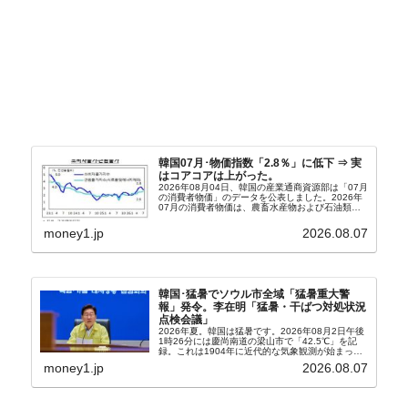
韓国07月･物価指数「2.8％」に低下 ⇒ 実
はコアコアは上がった。
2026年08月04日、韓国の産業通商資源部は「07月
の消費者物価」のデータを公表しました。2026年
07月の消費者物価は、農畜水産物および石油類の
上昇率が鈍化したことなどにより、前年同月比
2.8％上昇（06月は3.2％）となり、上昇率は前...
money1.jp
2026.08.07
韓国･猛暑でソウル市全域「猛暑重大警
報」発令。李在明「猛暑・干ばつ対処状況
点検会議」
2026年夏。韓国は猛暑です。2026年08月2日午後
1時26分には慶尚南道の梁山市で「42.5℃」を記
録。これは1904年に近代的な気象観測が始まって
以来の韓国史上最高気温です。08月04日には、ソ
money1.jp
2026.08.07
ウル市全域への「猛暑重大警報」が発令され...