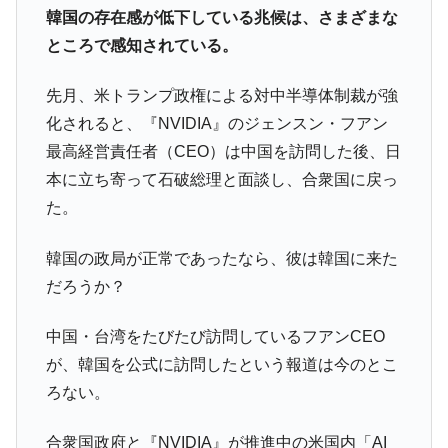
韓国の存在感が低下している兆候は、さまざまな
全て勝つといくら？ 競馬GI競走で勝利騎手がもら
Fact1
ところで感知されている。
える賞金とは？
平成仮面ライダーの意外すぎるモチーフとは？
Fact1
先月、米トランプ政権による対中半導体制裁が強
発表から2日で大崩壊、鳴かず飛ばずに終わりそう
Fact1
化されると、『NVIDIA』のジェンスン・フアン
なスーパーリーグとは？
最高経営責任者（CEO）は中国を訪問した後、日
日本人マスターズ挑戦の歴史。松山以前に最高位
Fact1
本に立ち寄って石破総理と面談し、合衆国に戻っ
だった選手とは？
た。
甲子園通算本塁打、最多の清原に次いで多く打っ
Fact1
ている意外な選手とは？
韓国の政局が正常であったなら、彼は韓国に来た
セレクトセールの高額取引馬が稼いだ金額とは？
Fact1
だろうか？
中国・台湾をたびたび訪問しているフアンCEO
が、韓国を公式に訪問したという報道は今のとこ
ろない。
合衆国政府と『NVIDIA』が推進中の米国内「AI