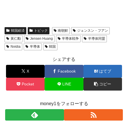
韓国経済
トピック
南朝鮮
ジェンスン・フアン
黃仁勳
Jensen Huang
半導体戦争
半導体同盟
Nvidia
半導体
韓国
シェアする
X
Facebook
はてブ
Pocket
LINE
コピー
money1をフォローする