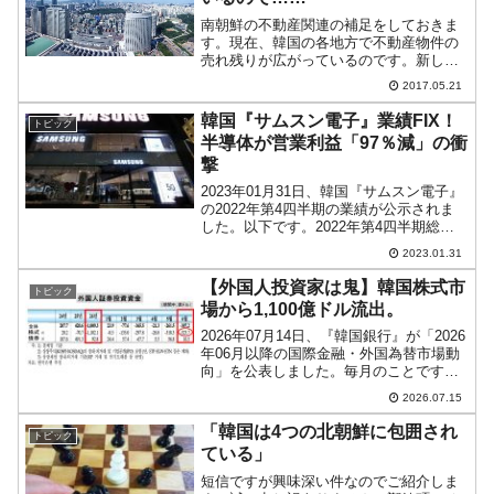
南朝鮮の不動産関連の補足をしておきま
す。現在、韓国の各地方で不動産物件の
売れ残りが広がっているのです。新しい
物件を造っても実ニーズが縮小している
2017.05.21
ので、売れませんし、そうなると価格が
ものスゴい勢いで下落します。2016年の
韓国『サムスン電子』業績FIX！
トピック
中頃にはすでに「価格...
半導体が営業利益「97％減」の衝
撃
2023年01月31日、韓国『サムスン電子』
の2022年第4四半期の業績が公示されま
した。以下です。2022年第4四半期総売
上：70兆4,646億ウォン（-7.97％）営業
2023.01.31
利益：4兆3,061億ウォン（-68.95％）当
期純利益：23兆8,...
【外国人投資家は鬼】韓国株式市
トピック
場から1,100億ドル流出。
2026年07月14日、『韓国銀行』が「2026
年06月以降の国際金融・外国為替市場動
向」を公表しました。毎月のことです
が、この資料の中に外国人投資家の投資
2026.07.15
動向を示す表組みがあります。以下をご
覧ください。05月のデータも驚きでした
「韓国は4つの北朝鮮に包囲され
トピック
が、当月は...
ている」
短信ですが興味深い件なのでご紹介しま