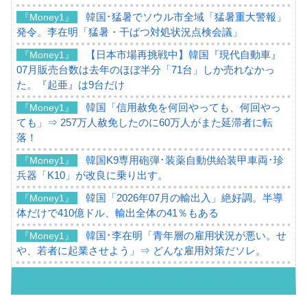
韓国･猛暑でソウル市全域「猛暑重大警報」
『Money1』
発令。李在明「猛暑・干ばつ対処状況点検会議」
【日本市場再挑戦中】韓国『現代自動車』
『Money1』
07月販売台数は去年のほぼ半分「71台」しか売れなかっ
た。『起亜』は9台だけ
韓国「信用赦免を何回やっても、何回やっ
『Money1』
ても」⇒ 257万人赦免したのに60万人がまた延滞者に転
落！
韓国K9専用砲弾･装薬自動供給装甲車両･珍
『Money1』
兵器「K10」が改良に乗り出す。
韓国「2026年07月の輸出入」絶好調。半導
『Money1』
体だけで410億ドル、輸出全体の41％もある
韓国･李在明「青年層の雇用状況が悪い。せ
『Money1』
や、若者に起業させよう」⇒ どんな雇用対策だソレ。
【韓国の外貨準備】2026年07月は4,279億ド
『Money1』
ル。外平債の発行「19.4億ドル」