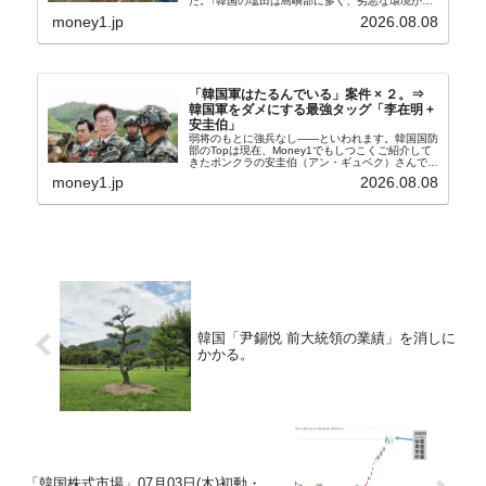
た。↑韓国の塩田は島嶼部に多く、劣悪な環境が一
般に見られることが少ないため、事件の発覚を妨げ
money1.jp
2026.08.08
たといわれます（後述）。これは、いわゆる「塩田
奴隷...
「韓国軍はたるんでいる」案件 × ２。⇒
韓国軍をダメにする最強タッグ「李在明 +
安圭伯」
弱将のもとに強兵なし――といわれます。韓国国防
部のTopは現在、Money1でもしつこくご紹介して
きたボンクラの安圭伯（アン・ギュベク）さんで
す。↑経済的無知蒙昧な李在明（イ・ジェミョン）
money1.jp
2026.08.08
さんと「韓国初の文官上がり」の国防部長官安圭伯
（アン...
韓国「尹錫悦 前大統領の業績」を消しに
かかる。
「韓国株式市場」07月03日(木)初動・