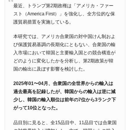
『Money1』
最近、トランプ第2期政権は「アメリカ・ファー
だ。
スト（America First）」を強化し、全方位的な保
『韓国銀行』が「金の保有量を増やしま
『Money1』
護貿易措置を実施している。
す」⇒「金を経由するドル入手」手段ではないのか？
韓国･外為取引量「1日当たり1,214.4億ド
『Money1』
本研究では、アメリカ合衆国の対中国けん制およ
ル」まで拡大 ⇒ 海外資金の動きに強く左右される状態
び保護貿易基調の長期化にともない、合衆国の輸
韓国･帰ってきた李在明。李在明を支持しな
『Money1』
入市場において韓国と主要輸入国との競合構造が
い「50.5％」に上昇
どのように変化したかを分析し、第2期政策が韓
韓国大統領府ボンクラ政策室長が告発され
『Money1』
国の輸出に及ぼす影響を検討した。
た ⇒ 国家が行った恐るべき株価操作であり、空前の国政壟
断
2025年01〜04月、合衆国の全世界からの輸入は
韓国･警察職員が「丸刈りになって抗議活
『Money1』
過去最高を記録したが、韓国からの輸入は逆に減
動」
少し、韓国の輸入順位は前年の7位から3ランク下
中国だけが鉄鋼輸出を異常増加させる ⇒ 中
『Money1』
がって10位となった。
国の過剰生産が世界を蝕む。
韓国製造業「半導体絶好調」のウラで他業
『Money1』
品目別に見ると、全15品目中、11品目では合衆国
種は全般的「不調」⇒ PSIが示す現況は決して良くない。