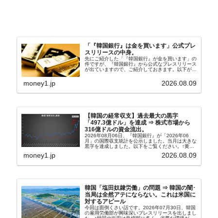
「『韓国銀行』は金を買います」公式プレ
スリリースの中身。
先にご紹介した「『韓国銀行』が金を買います」の
件ですが、『韓国銀行』から公式なプレスリリース
が出ていますので、ご紹介しておきます。以下が全
文和訳です。表題：韓国銀行、国内生産金の買い入
れ協力体制を構築□『韓国銀行』は、国内生産金の
money1.jp
2026.08.09
買い入れに...
【韓国の経常収支】過去最大の黒字
「497.3億ドル」を達成 ⇒ 株式市場から
316億ドルの資金流出。
2026年08月06日、『韓国銀行』が「2026年06
月」の国際収支統計を公示しました。当月は大きな
黒字を達成しました。以下をご覧ください。↑黄色
の傾向ペンでフォーカスしているのが2026年06月
money1.jp
2026.08.09
の経常収支です。2026年06月貿易収支：4...
韓国「塩田奴隷労働」の問題 ⇒ 韓国の闇･
当局は全然アテにならない。これは米国に
対するアピール
今回は面倒くさい話です。2026年07月30日、韓国
の雇用労働部が興味深いプレスリリースを出しまし