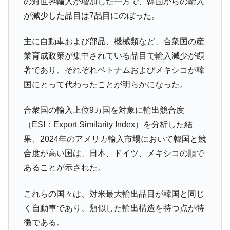
の対世界輸入が増加した一方で、韓国からの輸入
【米韓激突案件】韓国消費者院が『クーパ
『Money1』
が減少した品目は7品目にのぼった。
ン』1人当たり賠償10万ウォンを認定 ⇒ 総額3兆7,000億
韓国で猛暑。南東部では干ばつ
『Money1』
主に自動車および部品、機械類など、合衆国の産
韓国型イージス搭載の次世代駆逐艦
『Money1』
業育成政策が集中されている品目で輸入減少が顕
「KDDX」1番艦、2032年竣工と公示
著であり、それぞれベトナムおよびメキシコが韓
【対日本円】ウォン安が急進！ 日米の協調
『Money1』
国にとって代わったことが明らかになった。
に韓国がいっちょがみしたのでは。
韓国政府『BYD』車への補助金を全廃 ⇒ 実
合衆国の輸入上位9カ国を対象に輸出競合度
『Money1』
は韓国で『BYD』車は売れている。6カ月で対前年同期比
（ESI：Export Similarity Index）を分析した結
1.9倍！
果、2024年のアメリカ輸入市場において韓国と競
在韓米国大使スティールが着韓！⇒ さっそ
『Money1』
合度が高い国は、日本、ドイツ、メキシコの順で
く空港に詰めかけ「出て行け！」「極右勢力」のプラカー
あることが示された。
ドを掲げる「在韓反米勢力」
韓国政府「2035年までに18.4GW規模のAIデ
『Money1』
これらの国々は、対米最大輸出品目が韓国と同じ
ータセンター整備」⇒ だから無理だってば。
く自動車であり、類似した輸出構造を持つ点が特
JPモルガン「韓国レバレッジETFの清算は
『Money1』
徴である。
ほぼ終わった」