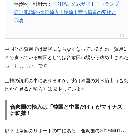
える賞金とは？
⇒参照・引用元：
『KITA』公式サイト「トランプ
平成仮面ライダーの意外すぎるモチーフとは？
Fact1
第1期以降の米国輸入市場輸出競合構造の変化と
発表から2日で大崩壊、鳴かず飛ばずに終わりそう
示唆」
Fact1
なスーパーリーグとは？
日本人マスターズ挑戦の歴史。松山以前に最高位
Fact1
だった選手とは？
中国との貿易では黒字にならなくなっているため、貿易1
甲子園通算本塁打、最多の清原に次いで多く打っ
Fact1
本で食べている韓国としては合衆国市場から締め出された
ている意外な選手とは？
ら「おしまい」です。
セレクトセールの高額取引馬が稼いだ金額とは？
Fact1
上掲の説明の中にありますが、実は韓国の対米輸出（合衆
国から見ると輸入）は減少しています。
合衆国の輸入は「韓国と中国だけ」がマイナス
に転落！
以下は今回のリポートの中にある「合衆国の2025年01～