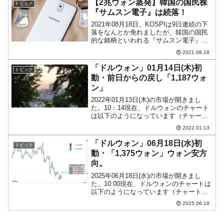
【2兆ウォン蒸発】韓国の国民株
トピック
したとおり、また...
『サムスン電子』は続落！
2021年08月18日、KOSPIは9日連続の下
落をなんとか免れましたが、韓国の国民
的な銘柄といわれる『サムスン電子』は
下落しました。アメリカ合衆国市場で半
2021.08.18
導体製造大手『Micron（マイクロン）』
が反発したので『サムスン電子』の株価
「ドルウォン」01月14日(木)初
トピック
も戻る...
動・前日からの戻し「1,187ウォ
ン」
2022年01月13日(木)の市場が開きまし
た。10：14現在、ドルウォンのチャート
は以下のようになっています（チャート
は『Investing.com』より引用）。強烈な
2022.01.13
ウォン高方向への進行が3日続き、「1ド
ル＝1,190ウォン」を割られて...
「ドルウォン」06月18日(水)初
トピック
動・「1,375ウォン」ウォン安方
向。
2025年06月18日(水)の市場が開きまし
た。10:00現在、ドルウォンのチャートは
以下のようになっています（チャートは
『Investing.com』より引用）。これから
2025.06.18
ローソク足の調整が入るかもしれません
が、前日は下ヒゲは長いローソク足...