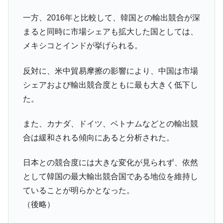
韓国『国民年金公団』株価暴落で200兆蒸
『Money1』
一方、2016年と比較して、韓国との輸出競合が深
発。
まると同時に市場シェアも拡大した国としては、
韓国政府「ニセＫ-ブランドを通報しようキ
『Money1』
メキシコとインドが挙げられる。
ャンペーン」⇒ あの名物教授も登場！
韓国「橋が落ちました」⇒ 耐久性「なさす
反対に、米中貿易摩擦の影響により、中国は市場
『Money1』
ぎ」では。
シェアおよび輸出競合度ともに最も大きく低下し
韓国鉄鋼最大手『POSCO』ズブズブ沈む。
『Money1』
た。
営業利益80.2％も減少
また、カナダ、ドイツ、ベトナムなどとの輸出競
日本の誇る海洋資源調査船『白嶺』は先進技術の
Fact1
塊！
合は緩和される傾向にあると分析された。
夏の甲子園、優勝校を最も多く輩出している都道
Fact1
日本との競合度には大きな変化が見られず、依然
府県とは？
として韓国の最大輸出競合国である地位を維持し
今話題の「楽天ライオンズ」とは？
Fact1
ていることが明らかとなった。
奇跡の毛色「白毛馬」とは？
Fact1
（後略）
全て勝つといくら？ 競馬GI競走で勝利騎手がもら
Fact1