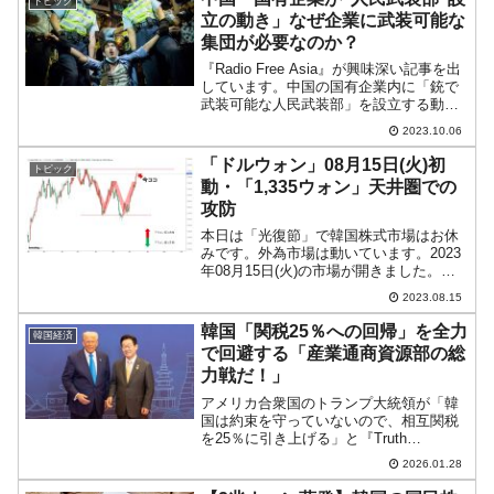
トピック
立の動き」なぜ企業に武装可能な
集団が必要なのか？
『Radio Free Asia』が興味深い記事を出
しています。中国の国有企業内に「銃で
武装可能な人民武装部」を設立する動き
が広まっているというのです。例えば、
2023.10.06
2023年08月28日『上海城投集団』
（SIIG）は、「国防予備軍の建設を強化
「ドルウォン」08月15日(火)初
トピック
す...
動・「1,335ウォン」天井圏での
攻防
本日は「光復節」で韓国株式市場はお休
みです。外為市場は動いています。2023
年08月15日(火)の市場が開きました。
10:00現在、ドルウォンのチャートは以下
2023.08.15
のようになっています（チャートは
『Investing.com』より引用）。前日も
韓国「関税25％への回帰」を全力
韓国経済
陽...
で回避する「産業通商資源部の総
力戦だ！」
アメリカ合衆国のトランプ大統領が「韓
国は約束を守っていないので、相互関税
を25％に引き上げる」と『Truth
Socila（トゥルース・ソーシャル）』に
2026.01.28
投稿した件ですが、韓国政府は蜂の巣を
つついたようになりました。先にご紹介