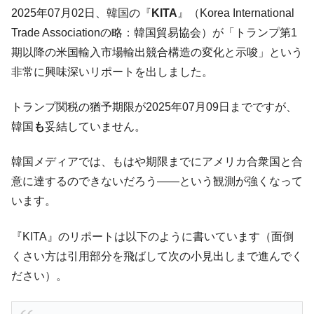
た。『起亜』は9台だけ
2025年07月02日、韓国の『
KITA
』（Korea International
韓国「信用赦免を何回やっても、何回やっ
『Money1』
Trade Associationの略：韓国貿易協会）が「トランプ第1
ても」⇒ 257万人赦免したのに60万人がまた延滞者に転
期以降の米国輸入市場輸出競合構造の変化と示唆」という
落！
非常に興味深いリポートを出しました。
韓国K9専用砲弾･装薬自動供給装甲車両･珍
『Money1』
兵器「K10」が改良に乗り出す。
トランプ関税の猶予期限が2025年07月09日までですが、
韓国「2026年07月の輸出入」絶好調。半導
『Money1』
韓国
も
妥結していません。
体だけで410億ドル、輸出全体の41％もある
韓国･李在明「青年層の雇用状況が悪い。せ
『Money1』
韓国メディアでは、もはや期限までにアメリカ合衆国と合
や、若者に起業させよう」⇒ どんな雇用対策だソレ。
意に達するのできないだろう――という観測が強くなって
【韓国の外貨準備】2026年07月は4,279億ド
『Money1』
います。
ル。外平債の発行「19.4億ドル」
『KITA』のリポートは以下のように書いています（面倒
韓国「ここは北朝鮮なのか。選管がサーバ
『Money1』
ーにウソのデータを入力したのは明白だ」
くさい方は引用部分を飛ばして次の小見出しまで進んでく
韓国･李在明さっそく不動産対策で浅薄な発
ださい）。
『Money1』
言。
韓国は「中国と同じく」投資に不適格な国