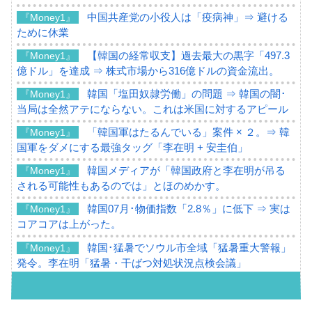
中国共産党の小役人は「疫病神」⇒ 避ける
『Money1』
ために休業
【韓国の経常収支】過去最大の黒字「497.3
『Money1』
億ドル」を達成 ⇒ 株式市場から316億ドルの資金流出。
韓国「塩田奴隷労働」の問題 ⇒ 韓国の闇･
『Money1』
当局は全然アテにならない。これは米国に対するアピール
「韓国軍はたるんでいる」案件 × ２。⇒ 韓
『Money1』
国軍をダメにする最強タッグ「李在明 + 安圭伯」
韓国メディアが「韓国政府と李在明が吊る
『Money1』
される可能性もあるのでは」とほのめかす。
韓国07月･物価指数「2.8％」に低下 ⇒ 実は
『Money1』
コアコアは上がった。
韓国･猛暑でソウル市全域「猛暑重大警報」
『Money1』
発令。李在明「猛暑・干ばつ対処状況点検会議」
【日本市場再挑戦中】韓国『現代自動車』
『Money1』
07月販売台数は去年のほぼ半分「71台」しか売れなかっ