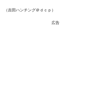
（吉田ハンチング＠ｄｃｐ）
広告