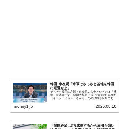
韓国･李在明「米軍はさっさと基地を韓国
に返還せよ」
そもそも韓国の左派・進歩系の人士というのは「反
米」が基本です。韓国大統領に成りおおせた李在明
（イ・ジェミョン）さんも、その政権も反米であ
り、親北・親中国が基本路線。ボンクラの安圭伯
（アン・ギュベク）さんが国防部長（長官）を努め
money1.jp
2026.08.10
ていることもあ...
「韓国経済は3％成長するから雇用も強い