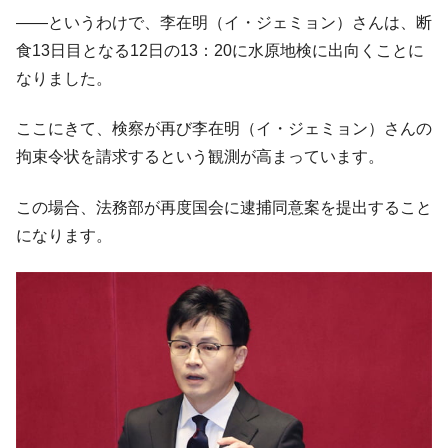
断
――というわけで、李在明（イ・ジェミョン）さんは、断
韓国･警察職員が「丸刈りになって抗議活
『Money1』
食13日目となる12日の13：20に水原地検に出向くことに
動」
なりました。
中国だけが鉄鋼輸出を異常増加させる ⇒ 中
『Money1』
国の過剰生産が世界を蝕む。
ここにきて、検察が再び李在明（イ・ジェミョン）さんの
韓国製造業「半導体絶好調」のウラで他業
『Money1』
拘束令状を請求するという観測が高まっています。
種は全般的「不調」⇒ PSIが示す現況は決して良くない。
【米韓激突案件】韓国消費者院が『クーパ
『Money1』
この場合、法務部が再度国会に逮捕同意案を提出すること
ン』1人当たり賠償10万ウォンを認定 ⇒ 総額3兆7,000億
になります。
韓国で猛暑。南東部では干ばつ
『Money1』
韓国型イージス搭載の次世代駆逐艦
『Money1』
「KDDX」1番艦、2032年竣工と公示
【対日本円】ウォン安が急進！ 日米の協調
『Money1』
に韓国がいっちょがみしたのでは。
韓国政府『BYD』車への補助金を全廃 ⇒ 実
『Money1』
は韓国で『BYD』車は売れている。6カ月で対前年同期比
1.9倍！