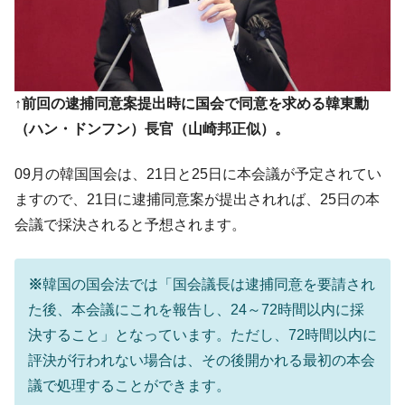
在韓米国大使スティールが着韓！⇒ さっそ
『Money1』
く空港に詰めかけ「出て行け！」「極右勢力」のプラカー
ドを掲げる「在韓反米勢力」
韓国政府「2035年までに18.4GW規模のAIデ
『Money1』
↑前回の逮捕同意案提出時に国会で同意を求める韓東勳
ータセンター整備」⇒ だから無理だってば。
（ハン・ドンフン）長官（山崎邦正似）。
JPモルガン「韓国レバレッジETFの清算は
『Money1』
ほぼ終わった」
09月の韓国国会は、21日と25日に本会議が予定されてい
韓国『国民年金公団』株価暴落で200兆蒸
『Money1』
ますので、21日に逮捕同意案が提出されれば、25日の本
発。
会議で採決されると予想されます。
日本の誇る海洋資源調査船『白嶺』は先進技術の
Fact1
塊！
※
韓国の国会法では「国会議長は逮捕同意を要請され
夏の甲子園、優勝校を最も多く輩出している都道
Fact1
た後、本会議にこれを報告し、24～72時間以内に採
府県とは？
決すること」となっています。ただし、72時間以内に
今話題の「楽天ライオンズ」とは？
Fact1
評決が行われない場合は、その後開かれる最初の本会
奇跡の毛色「白毛馬」とは？
Fact1
議で処理することができます。