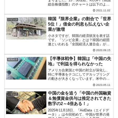
まりました。15：30現在、KOSPI（韓国
総合株価指数）のチャートは以下のよう
になっています（チャートは
2021.11.02
『Investing.com』より引用）。上昇はし
てもののローソク足の半分ほどは削られ
韓国『限界企業』の割合で「世界
トピック
ま...
5位！」借金の利息も払えない企
業が激増
小ネタですが、韓国の経済状況を表す話
です。「ソンビ企業」とは？韓国の経団
連といわれる『全国経済人連合会』が、
OECD（Organisation for Economic Co-
2020.09.15
operation and Developmentの略：経済協
力...
【半導体戦争】韓国は「中国の失
韓国経済
地」で利益を得られなかった
アメリカ合衆国と中国の対立が深化し、
特に半導体をテコにしてデカップリング
の動きが大きくなっています。米中の間
で困っているのが韓国で、中国には『サ
2023.05.11
ムスン電子』と『SKハイニックス』のフ
ァウンドリーがありますし、中国は半導
中国の金を追う「中国の外国融資
トピック
体の世界最大市場。中国...
＆無償資金供与は推定されてきた
数字の2～4倍ある！」
2025年11月18日、『AidData（エイドデ
ータ）』は今回初めて、中国が世界の発