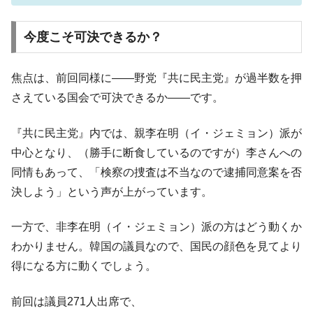
全て勝つといくら？ 競馬GI競走で勝利騎手がもら
Fact1
える賞金とは？
今度こそ可決できるか？
平成仮面ライダーの意外すぎるモチーフとは？
Fact1
発表から2日で大崩壊、鳴かず飛ばずに終わりそう
Fact1
焦点は、前回同様に――野党『共に民主党』が過半数を押
なスーパーリーグとは？
さえている国会で可決できるか――です。
日本人マスターズ挑戦の歴史。松山以前に最高位
Fact1
だった選手とは？
『共に民主党』内では、親李在明（イ・ジェミョン）派が
甲子園通算本塁打、最多の清原に次いで多く打っ
Fact1
中心となり、（勝手に断食しているのですが）李さんへの
ている意外な選手とは？
同情もあって、「検察の捜査は不当なので逮捕同意案を否
セレクトセールの高額取引馬が稼いだ金額とは？
Fact1
決しよう」という声が上がっています。
一方で、非李在明（イ・ジェミョン）派の方はどう動くか
わかりません。韓国の議員なので、国民の顔色を見てより
得になる方に動くでしょう。
前回は議員271人出席で、