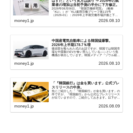
はずだ」という見方は誤り ⇒ 2026年の就
業者の増加は当初予測の半分に下方修正。
2026年08月06日、『韓国労働研究院』（略称
「KLI」）が「KLI雇用労働ブリーフ第115号
（2026-01）：2026年上半期労働市場評価と下半
期労働市場展望」を公表しました。Money1でも何
money1.jp
2026.08.10
度もご紹介していますが、政府が何よりも大...
中国産電気自動車による韓国猛爆撃。
2026年上半期178.7％増
後頭部を殴られた式のお話ですが、韓国では韓国市
場を中国製のEVが食い荒らしている――という危
機感が表出しています。韓国メディア『ソウル経
済』の記事から一部を以下に引きます。記事タイト
ルは「中国EVの大攻勢…東風もプジョーと手を組
money1.jp
2026.08.10
み韓国進出」...
「『韓国銀行』は金を買います」公式プレ
スリリースの中身。
先にご紹介した「『韓国銀行』が金を買います」の
件ですが、『韓国銀行』から公式なプレスリリース
が出ていますので、ご紹介しておきます。以下が全
文和訳です。表題：韓国銀行、国内生産金の買い入
れ協力体制を構築□『韓国銀行』は、国内生産金の
money1.jp
2026.08.09
買い入れに...