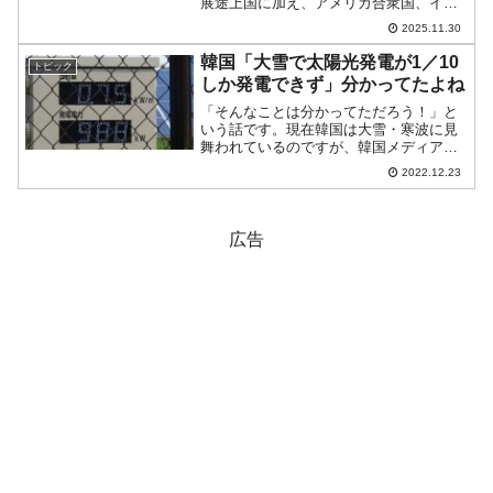
展途上国に加え、アメリカ合衆国、イギ
リス、西欧諸国、日本、オーストラリア
2025.11.30
などの高所得国で行っている秘密裏の融
資・無償資金供与活動に関する詳細かつ
韓国「大雪で太陽光発電が1／10
トピック
包括的な情...
しか発電できず」分かってたよね
「そんなことは分かってただろう！」と
いう話です。現在韓国は大雪・寒波に見
舞われているのですが、韓国メディア
『ソウル経済』に「必然の帰結」という
2022.12.23
記事が出ました。Money1でも何度もしつ
こくご紹介したとおり、前文在寅大統領
は「脱原発・クリーン...
広告