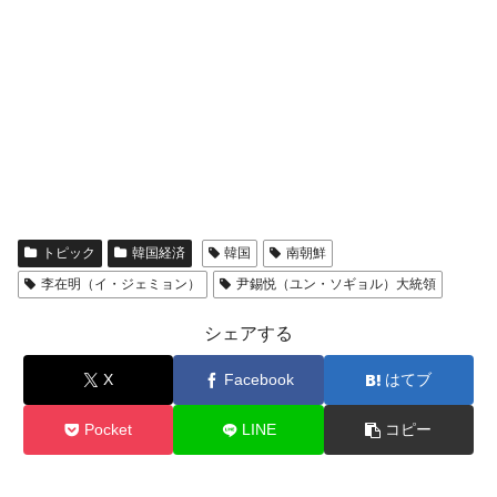
トピック
韓国経済
韓国
南朝鮮
李在明（イ・ジェミョン）
尹錫悦（ユン・ソギョル）大統領
シェアする
X
Facebook
はてブ
Pocket
LINE
コピー