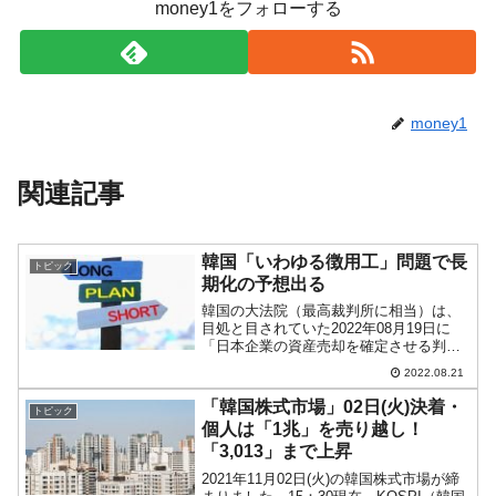
money1をフォローする
money1
関連記事
韓国「いわゆる徴用工」問題で長
トピック
期化の予想出る
韓国の大法院（最高裁判所に相当）は、
目処と目されていた2022年08月19日に
「日本企業の資産売却を確定させる判
断」を出しませんでした。08月19日は再
2022.08.21
抗告が受理されてから4カ月後で、この日
までなら大法院は理由を示すことなく
「韓国株式市場」02日(火)決着・
トピック
「審理不続行」の...
個人は「1兆」を売り越し！
「3,013」まで上昇
2021年11月02日(火)の韓国株式市場が締