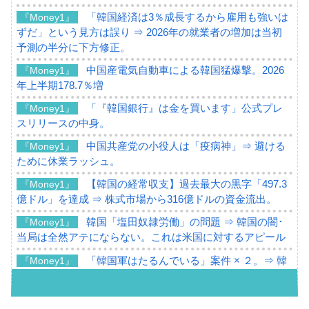
「韓国経済は3％成長するから雇用も強いは
『Money1』
ずだ」という見方は誤り ⇒ 2026年の就業者の増加は当初
予測の半分に下方修正。
中国産電気自動車による韓国猛爆撃。2026
『Money1』
年上半期178.7％増
「『韓国銀行』は金を買います」公式プレ
『Money1』
スリリースの中身。
中国共産党の小役人は「疫病神」⇒ 避ける
『Money1』
ために休業ラッシュ。
【韓国の経常収支】過去最大の黒字「497.3
『Money1』
億ドル」を達成 ⇒ 株式市場から316億ドルの資金流出。
韓国「塩田奴隷労働」の問題 ⇒ 韓国の闇･
『Money1』
当局は全然アテにならない。これは米国に対するアピール
「韓国軍はたるんでいる」案件 × ２。⇒ 韓
『Money1』
国軍をダメにする最強タッグ「李在明 + 安圭伯」
韓国メディアが「韓国政府と李在明が吊る
『Money1』