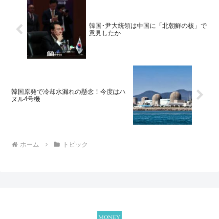
韓国･尹大統領は中国に「北朝鮮の核」で
意見したか
韓国原発で冷却水漏れの懸念！今度はハ
ヌル4号機
ホーム
トピック