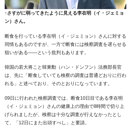
【韓国の外貨準備】2026年07月は4,279億ド
『Money1』
ル。外平債の発行「19.4億ドル」
↑さすがに弱ってきたように見える李在明（イ・ジェミョ
ン）さん。
韓国「ここは北朝鮮なのか。選管がサーバ
『Money1』
ーにウソのデータを入力したのは明白だ」
断食を行っている李在明（イ・ジェミョン）さんに対する
韓国･李在明さっそく不動産対策で浅薄な発
『Money1』
同情もあるのですが、一方で断食には検察調査を遅らせる
言。
狙いがある――という批判もあります。
韓国は「中国と同じく」投資に不適格な国
『Money1』
だ。
韓国の若大将こと韓東勳（ハン・ドンフン）法務部長官
『韓国銀行』が「金の保有量を増やしま
『Money1』
は、先に「断食していても検察の調査は普通どおりに行わ
す」⇒「金を経由するドル入手」手段ではないのか？
れる」と述べており、そのとおりになっています。
韓国･外為取引量「1日当たり1,214.4億ド
『Money1』
ル」まで拡大 ⇒ 海外資金の動きに強く左右される状態
09日に行われた検察調査では、断食10日目である李在明
韓国･帰ってきた李在明。李在明を支持しな
『Money1』
（イ・ジェミョン）さんの健康上の理由で8時間で切り上
い「50.5％」に上昇
げられましたが、検察は十分な調査が行えなかったとし
韓国大統領府ボンクラ政策室長が告発され
『Money1』
て、「12日にまた出頭すべし」と要請。
た ⇒ 国家が行った恐るべき株価操作であり、空前の国政壟