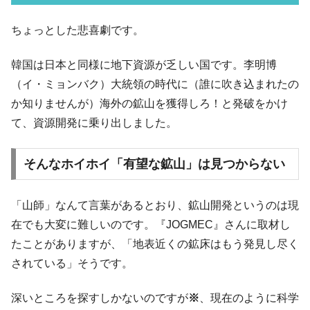
韓国K9専用砲弾･装薬自動供給装甲車両･珍
『Money1』
ちょっとした悲喜劇です。
兵器「K10」が改良に乗り出す。
韓国「2026年07月の輸出入」絶好調。半導
『Money1』
韓国は日本と同様に地下資源が乏しい国です。李明博
体だけで410億ドル、輸出全体の41％もある
（イ・ミョンバク）大統領の時代に（誰に吹き込まれたの
韓国･李在明「青年層の雇用状況が悪い。せ
『Money1』
か知りませんが）海外の鉱山を獲得しろ！と発破をかけ
や、若者に起業させよう」⇒ どんな雇用対策だソレ。
て、資源開発に乗り出しました。
【韓国の外貨準備】2026年07月は4,279億ド
『Money1』
ル。外平債の発行「19.4億ドル」
そんなホイホイ「有望な鉱山」は見つからない
韓国「ここは北朝鮮なのか。選管がサーバ
『Money1』
ーにウソのデータを入力したのは明白だ」
「山師」なんて言葉があるとおり、鉱山開発というのは現
韓国･李在明さっそく不動産対策で浅薄な発
『Money1』
在でも大変に難しいのです。『JOGMEC』さんに取材し
言。
たことがありますが、「地表近くの鉱床はもう発見し尽く
韓国は「中国と同じく」投資に不適格な国
『Money1』
されている」そうです。
だ。
『韓国銀行』が「金の保有量を増やしま
『Money1』
深いところを探すしかないのですが
※
、現在のように科学
す」⇒「金を経由するドル入手」手段ではないのか？