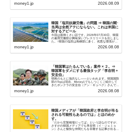
の傾向ペンでフォーカスしているのが2026年06月
money1.jp
2026.08.09
の経常収支です。2026年06月貿易収支：4...
韓国「塩田奴隷労働」の問題 ⇒ 韓国の闇･
当局は全然アテにならない。これは米国に
対するアピール
今回は面倒くさい話です。2026年07月30日、韓国
の雇用労働部が興味深いプレスリリースを出しまし
た。↑韓国の塩田は島嶼部に多く、劣悪な環境が一
般に見られることが少ないため、事件の発覚を妨げ
money1.jp
2026.08.08
たといわれます（後述）。これは、いわゆる「塩田
奴隷...
「韓国軍はたるんでいる」案件 × ２。⇒
韓国軍をダメにする最強タッグ「李在明 +
安圭伯」
弱将のもとに強兵なし――といわれます。韓国国防
部のTopは現在、Money1でもしつこくご紹介して
きたボンクラの安圭伯（アン・ギュベク）さんで
す。↑経済的無知蒙昧な李在明（イ・ジェミョン）
money1.jp
2026.08.08
さんと「韓国初の文官上がり」の国防部長官安圭伯
（アン...
韓国メディアが「韓国政府と李在明が吊る
される可能性もあるのでは」とほのめか
す。
「だから官製相場だってば」という話なのですが、
さすがの韓国メディアでも李在明（イ・ジェミョ
ン）さんと愉快な仲間たちを非難する記事が出るよ