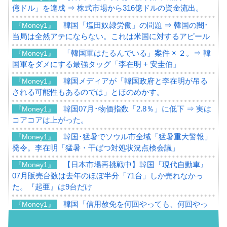
億ドル」を達成 ⇒ 株式市場から316億ドルの資金流出。
韓国「塩田奴隷労働」の問題 ⇒ 韓国の闇･
『Money1』
当局は全然アテにならない。これは米国に対するアピール
「韓国軍はたるんでいる」案件 × ２。⇒ 韓
『Money1』
国軍をダメにする最強タッグ「李在明 + 安圭伯」
韓国メディアが「韓国政府と李在明が吊る
『Money1』
される可能性もあるのでは」とほのめかす。
韓国07月･物価指数「2.8％」に低下 ⇒ 実は
『Money1』
コアコアは上がった。
韓国･猛暑でソウル市全域「猛暑重大警報」
『Money1』
発令。李在明「猛暑・干ばつ対処状況点検会議」
【日本市場再挑戦中】韓国『現代自動車』
『Money1』
07月販売台数は去年のほぼ半分「71台」しか売れなかっ
た。『起亜』は9台だけ
韓国「信用赦免を何回やっても、何回やっ
『Money1』
ても」⇒ 257万人赦免したのに60万人がまた延滞者に転
落！