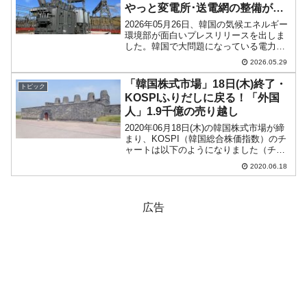
やっと変電所･送電網の整備が進
むかも……
2026年05月26日、韓国の気候エネルギー
環境部が面白いプレスリリースを出しま
した。韓国で大問題になっている電力イ
ンフラ網の件です。韓国では変電所や送
2026.05.29
電網など、電力インフラの建設が全然前
に進みません。ボンクラ文在寅が大統領
「韓国株式市場」18日(木)終了・
トピック
を務めた時代には...
KOSPIふりだしに戻る！「外国
人」1.9千億の売り越し
2020年06月18日(木)の韓国株式市場が締
まり、KOSPI（韓国総合株価指数）のチ
ャートは以下のようになりました（チャ
ートは『Investing.com』より引用）。振
2020.06.18
り出しに戻る！みたいな締まり方となり
ました。ローソク足の実体部分がほ...
広告