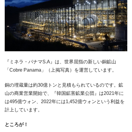
韓国政府「ニセＫ-ブランドを通報しようキ
『Money1』
ャンペーン」⇒ あの名物教授も登場！
韓国「橋が落ちました」⇒ 耐久性「なさす
『Money1』
ぎ」では。
韓国鉄鋼最大手『POSCO』ズブズブ沈む。
『Money1』
営業利益80.2％も減少
米国下院「韓国の公務員個人をターゲット
『Money1』
にぶん殴る法案」提出！⇒ クーパン問題は合衆国企業に対
『ミネラ・パナマS.A』は、世界屈指の新しい銅鉱山
する差別。許してはおかぬ
「Cobre Panama」（上掲写真）を運営しています。
韓国ボンクラ政策室長･金容範、株価暴落に
『Money1』
他人事のような発言。
銅の埋蔵量は約30億トンと見積もられているのです。鉱
日本の誇る海洋資源調査船『白嶺』は先進技術の
Fact1
山の商業営業開始で、『韓国鉱害鉱業公団』は2021年に
塊！
は495億ウォン、2022年には1,452億ウォンという利益を
夏の甲子園、優勝校を最も多く輩出している都道
Fact1
計上しています。
府県とは？
今話題の「楽天ライオンズ」とは？
Fact1
ところが！
奇跡の毛色「白毛馬」とは？
Fact1