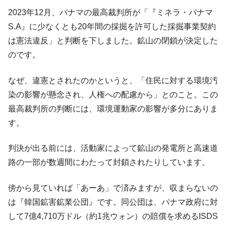
2023年12月、パナマの最高裁判所が「『ミネラ・パナマ
全て勝つといくら？ 競馬GI競走で勝利騎手がもら
Fact1
える賞金とは？
S.A』に少なくとも20年間の採掘を許可した採掘事業契約
は憲法違反」と判断を下しました。鉱山の閉鎖が決定した
平成仮面ライダーの意外すぎるモチーフとは？
Fact1
のです。
発表から2日で大崩壊、鳴かず飛ばずに終わりそう
Fact1
なスーパーリーグとは？
なぜ、違憲とされたのかというと、「住民に対する環境汚
日本人マスターズ挑戦の歴史。松山以前に最高位
Fact1
染の影響が懸念され、人権への配慮から」とのこと。この
だった選手とは？
最高裁判所の判断には、環境運動家の影響が多分にありま
甲子園通算本塁打、最多の清原に次いで多く打っ
Fact1
す。
ている意外な選手とは？
セレクトセールの高額取引馬が稼いだ金額とは？
Fact1
判決が出る前には、活動家によって鉱山の発電所と高速道
路の一部が数週間にわたって封鎖されたりしています。
傍から見ていれば「あーあ」で済みますが、収まらないの
は『韓国鉱害鉱業公団』です。同公団は、パナマ政府に対
して7億4,710万ドル（約1兆ウォン）の賠償を求めるISDS