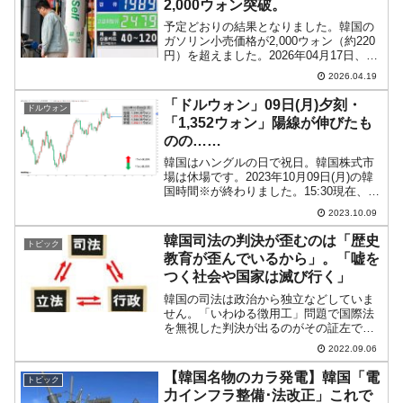
2,000ウォン突破。
予定どおりの結果となりました。韓国の
ガソリン小売価格が2,000ウォン（約220
円）を超えました。2026年04月17日、毎
度おなじみ『OPINET』によると全国の
2026.04.19
ガソリンスタンドの平均価格はリッター
当たり0.94ウォン上昇して、2,000...
「ドルウォン」09日(月)夕刻・
ドルウォン
「1,352ウォン」陽線が伸びたも
のの……
韓国はハングルの日で祝日。韓国株式市
場は休場です。2023年10月09日(月)の韓
国時間※が終わりました。15:30現在、ド
ルウォンのチャートは以下のようになっ
2023.10.09
ています（チャートは『Investing.com』
より引用）。陽線が長くなり、現...
韓国司法の判決が歪むのは「歴史
トピック
教育が歪んでいるから」。「嘘を
つく社会や国家は滅び行く」
韓国の司法は政治から独立などしていま
せん。「いわゆる徴用工」問題で国際法
を無視した判決が出るのがその証左で
す。文在寅前政権の反日志向が大法院を
2022.09.06
動かした揚げ句が「いわゆる徴用工」問
題に対する判決でした。文在寅という親
【韓国名物のカラ発電】韓国「電
トピック
北・反日・反米思想に偏った...
力インフラ整備･法改正」これで