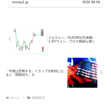
うになっています。もちろん株価の暴落についてで
money1.jp
2026.08.08
『朝鮮日報』に面白い記事が出ています。「東西南
北」というコ...
「ドルウォン」01月29日(月)初動・
「1,337ウォン」ワロス曲線な感じ
「中国は恐怖する」トランプ大統領にな
ると「関税60％」か
ホーム
韓国経済