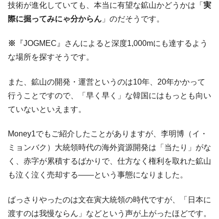
技術が進化していても、本当に有望な鉱山かどうかは「
実
韓国･外為取引量「1日当たり1,214.4億ド
『Money1』
際に掘ってみにゃ分からん
」のだそうです。
ル」まで拡大 ⇒ 海外資金の動きに強く左右される状態
韓国･帰ってきた李在明。李在明を支持しな
『Money1』
※
『JOGMEC』さんによると深度1,000mにも達するよう
い「50.5％」に上昇
な場所を探すそうです。
韓国大統領府ボンクラ政策室長が告発され
『Money1』
た ⇒ 国家が行った恐るべき株価操作であり、空前の国政壟
また、鉱山の開発・運営というのは10年、20年かかって
断
行うことですので、「早く早く」な韓国にはもっとも向い
韓国･警察職員が「丸刈りになって抗議活
『Money1』
ていないといえます。
動」
中国だけが鉄鋼輸出を異常増加させる ⇒ 中
『Money1』
Money1でもご紹介したことがありますが、李明博（イ・
国の過剰生産が世界を蝕む。
ミョンバク）大統領時代の海外資源開発は「当たり」がな
韓国製造業「半導体絶好調」のウラで他業
『Money1』
く、赤字が累積するばかりで、仕方なく権利を取れた鉱山
種は全般的「不調」⇒ PSIが示す現況は決して良くない。
も泣く泣く売却する――という事態になりました。
【米韓激突案件】韓国消費者院が『クーパ
『Money1』
ン』1人当たり賠償10万ウォンを認定 ⇒ 総額3兆7,000億
ばっさりやったのは文在寅大統領の時代ですが、「日本に
韓国で猛暑。南東部では干ばつ
『Money1』
渡すのは我慢ならん」などという声が上がったほどです。