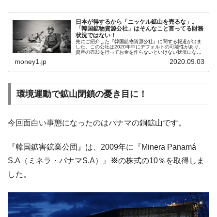
韓国型イージス搭載の次世代駆逐艦
『Money1』
「KDDX」1番艦、2032年竣工と公示
日本が得するから「ニッケル鉱山を売るな」。
「韓国鉱物資源公社」はそんなこと言ってる財務
【対日本円】ウォン安が急進！ 日米の協調
『Money1』
状況ではない！
先にご紹介した『韓国鉱物資源公社』に関する報道が出ま
に韓国がいっちょがみしたのでは。
した。この公社は2020年中にデフォルトの可能性があり、
資産の売却を行ってお金を作らないといけない状況になっ
ております。で、マダカスカルにある「アンバトビー鉱
money1.jp
2020.09.03
韓国政府『BYD』車への補助金を全廃 ⇒ 実
『Money1』
山」（ニッケル鉱山）の株式を売...
は韓国で『BYD』車は売れている。6カ月で対前年同期比
1.9倍！
環境運動で鉱山閉鎖の憂き目に！
在韓米国大使スティールが着韓！⇒ さっそ
『Money1』
く空港に詰めかけ「出て行け！」「極右勢力」のプラカー
ドを掲げる「在韓反米勢力」
今回面白い事態になったのはパナマの銅鉱山です。
韓国政府「2035年までに18.4GW規模のAIデ
『Money1』
『韓国鉱害鉱業公団』は、2009年に『Minera Panamá
ータセンター整備」⇒ だから無理だってば。
S.A（ミネラ・パナマS.A）』
※
の株式の10％を取得しま
JPモルガン「韓国レバレッジETFの清算は
『Money1』
した。
ほぼ終わった」
韓国『国民年金公団』株価暴落で200兆蒸
『Money1』
発。