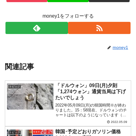
money1をフォローする
money1
関連記事
「ドルウォン」09日(月)夕刻
トピック
「1,274ウォン」通貨当局は下げ
たいでしょう
2022年05月09日(月)の韓国時間※が終わ
りました。15：58現在、ドルウォンのチ
ャートは以下のようになっています（チ
ャートは『Investing.com』より引用）。
2022.05.09
まだ陽線です。現在のところ「1ドル＝
1,274～1,275ウォン」で...
韓国･予定どおりガソリン価格
トピック