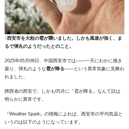
韓国政府『BYD』車への補助金を全廃 ⇒ 実
『Money1』
は韓国で『BYD』車は売れている。6カ月で対前年同期比
1.9倍！
在韓米国大使スティールが着韓！⇒ さっそ
『Money1』
く空港に詰めかけ「出て行け！」「極右勢力」のプラカー
↑西安市を大粒の雹が襲いました。しかも風速が強く、ま
ドを掲げる「在韓反米勢力」
るで弾丸のようだったとのこと。
韓国政府「2035年までに18.4GW規模のAIデ
『Money1』
ータセンター整備」⇒ だから無理だってば。
2025年05月08日、中国西安市では――一天にわかに掻き
JPモルガン「韓国レバレッジETFの清算は
『Money1』
曇り、弾丸のような
雹が降る
――という異常気象に見舞わ
ほぼ終わった」
れました。
韓国『国民年金公団』株価暴落で200兆蒸
『Money1』
発。
陝西省の西安で、しかも05月に「雹が降る」なんて話は
韓国政府「ニセＫ-ブランドを通報しようキ
『Money1』
明らかに異常です。
ャンペーン」⇒ あの名物教授も登場！
韓国「橋が落ちました」⇒ 耐久性「なさす
『Money1』
『Weather Spark』の情報によれば、西安市の平均気温と
ぎ」では。
いうのは以下のようになっています。
韓国鉄鋼最大手『POSCO』ズブズブ沈む。
『Money1』