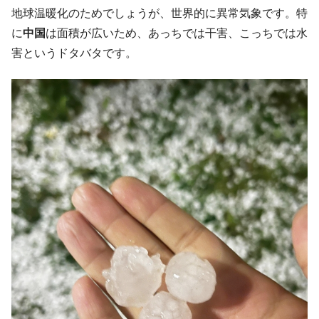
韓国大統領府ボンクラ政策室長が告発され
地球温暖化のためでしょうが、世界的に異常気象です。特
『Money1』
た ⇒ 国家が行った恐るべき株価操作であり、空前の国政壟
に
中国
は面積が広いため、あっちでは干害、こっちでは水
断
害というドタバタです。
韓国･警察職員が「丸刈りになって抗議活
『Money1』
動」
中国だけが鉄鋼輸出を異常増加させる ⇒ 中
『Money1』
国の過剰生産が世界を蝕む。
韓国製造業「半導体絶好調」のウラで他業
『Money1』
種は全般的「不調」⇒ PSIが示す現況は決して良くない。
【米韓激突案件】韓国消費者院が『クーパ
『Money1』
ン』1人当たり賠償10万ウォンを認定 ⇒ 総額3兆7,000億
韓国で猛暑。南東部では干ばつ
『Money1』
韓国型イージス搭載の次世代駆逐艦
『Money1』
「KDDX」1番艦、2032年竣工と公示
【対日本円】ウォン安が急進！ 日米の協調
『Money1』
に韓国がいっちょがみしたのでは。