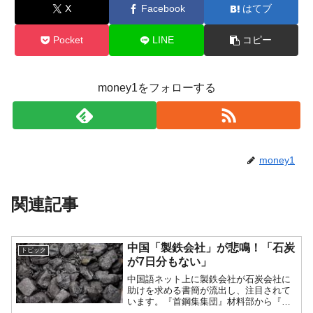
X
Facebook
はてブ
Pocket
LINE
コピー
money1をフォローする
money1
関連記事
中国「製鉄会社」が悲鳴！「石炭
トピック
が7日分もない」
中国語ネット上に製鉄会社が石炭会社に
助けを求める書簡が流出し、注目されて
います。『首鋼集集団』材料部から『山
西焦煤集団』への支援要請です。『首鋼