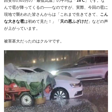
西安市の05月の「最低気温」の平均は「
16℃
」です。な
んで雹が降ってくるの――なのですが、実際、今回の雹に
韓国「2026年1Q 資金循環統計」面白い結果
『Money1』
に。
現地で襲われた皆さんからは「これまで生きてきて、
こん
な大きな雹
は初めて見た！」「
天の悪ふざけだ
」などの声
韓国化学企業最大手『ロッテケミカル』純
『Money1』
借入金が約8兆。信用格付け「ネガティブ」にダウン
が上がっています。
韓国株式市場･暗黒の火曜日。サーキットブ
『Money1』
レイカーも発動！ 半導体2銘柄の暴落
被害甚大だったのはクルマです。
韓国･カードローン金利「15％」突破！
『Money1』
日本の誇る海洋資源調査船『白嶺』は先進技術の
Fact1
塊！
夏の甲子園、優勝校を最も多く輩出している都道
Fact1
府県とは？
今話題の「楽天ライオンズ」とは？
Fact1
奇跡の毛色「白毛馬」とは？
Fact1
全て勝つといくら？ 競馬GI競走で勝利騎手がもら
Fact1
える賞金とは？