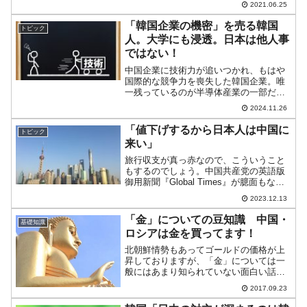
2021.06.25
集団』は中国大手の鉄鋼メーカー、『山
西焦煤集団』は最大手の石炭採掘・販売
「韓国企業の機密」を売る韓国
トピック
企業です。何が起こってい...
人。大学にも浸透。日本は他人事
ではない！
中国企業に技術力が追いつかれ、もはや
国際的な競争力を喪失した韓国企業。唯
一残っているのが半導体産業の一部だけ
です。そもそも韓国は半導体強国と誇っ
2024.11.26
ていますが、メモリー半導体だけであっ
て、それもDRAMはもはや中国企業が背
「値下げするから日本人は中国に
トピック
中まで迫っています。微...
来い」
旅行収支が真っ赤なので、こういうこと
もするのでしょう。中国共産党の英語版
御用新聞『Global Times』が臆面もな
く、面白い記事を出しています。以下に
2023.12.13
一部を引用してみます。中国は外国人の
利便性を高め、国際的な人材交流を加速
「金」についての豆知識 中国・
基礎知識
させるための措...
ロシアは金を買ってます！
北朝鮮情勢もあってゴールドの価格が上
昇しておりますが、「金」については一
般にはあまり知られていない面白い話が
ありますので、今回はそれをご紹介しま
2017.09.23
す。■アメリカは金を持ちすぎ!?各国の中
央銀行が多くの金を購入しているという