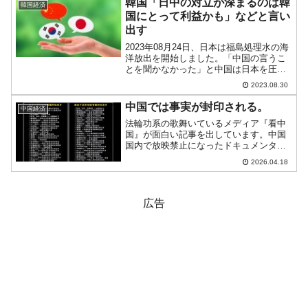
韓国「日中の対立が深まるのは韓
韓国経済
事実があります。これ...
国にとって利益かも」などと言い
出す
2023年08月24日、日本は福島処理水の海
洋放出を開始しました。「中国の言うこ
とを聞かなかった」と中国は日本を圧迫
する動きに出ており、日本もこれに反
2023.08.30
発。日中の対立が深まっています。この
状況について、韓国メディア
中国では事実が封印される。
中国経済
『NEWSIS』が興味深い記...
法輪功系の歌舞いているメディア『看中
国』が面白い記事を出しています。中国
国内で放映禁止になったドキュメンタリ
ーのリスト画像を紹介しているのです。
2026.04.18
「あまりにも現実的すぎるため封印され
たドキュメンタリー」という画像で、タ
イトルと内容は以下のとお...
広告