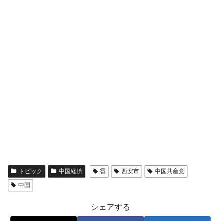
トピック
中国経済
雹
西安市
中国共産党
中国
シェアする