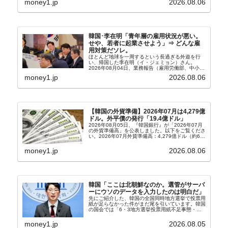
money1.jp
2026.08.06
303億2,400万ドル2026...
韓国･李在明「青年層の雇用状況が悪い。
せや、若者に起業させよう」⇒ どんな雇
用対策だソレ。
ほとんど地球を一周するという長過ぎる外遊を行
い、帰国した李在明（イ・ジェミョン）さん。
2026年08月04日、業務報告（雇用労働部、中小ベ
ンチャー企業部、公正取引委員会）を主催。この席
money1.jp
2026.08.06
上、韓国大統領に成りおおせた李在明（イ・ジェミ
ョン）さん...
【韓国の外貨準備】2026年07月は4,279億
ドル。外平債の発行「19.4億ドル」
2026年08月05日、『韓国銀行』が「2026年07月
の外貨準備高」を公表しました。以下をご覧くださ
い。2026年07月外貨準備高：4,279億ドル（約67
兆4,456億円）※前月比：+6億ドル＜＜内訳＞＞
⇒Securities：3,80...
money1.jp
2026.08.06
韓国「ここは北朝鮮なのか。選管がサーバ
ーにウソのデータを入力したのは明白だ」
先にご紹介した、韓国の全国同時地方選挙で投票用
紙が足らなかった件がまだ尾を引いています。韓国
の国会では「6・3地方選挙投票用紙不足事態・国
政調査特別委員会」が設けられ、調査を続けていま
す。『国民の力』の朱晋佑（チュ・ジヌ）議員はそ
money1.jp
2026.08.05
の委員の一...