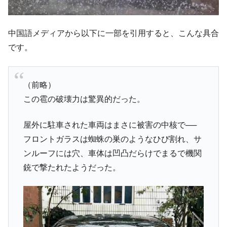
平成仮面ライダーの意外すぎるモチーフとは？
Fact1
発表から2日で大崩壊、鳴かず飛ばずに終わりそう
Fact1
中国語メディアから以下に一部を引用すると、こんな具合
なスーパーリーグとは？
です。
日本人マスターズ挑戦の歴史。松山以前に最高位
Fact1
だった選手とは？
甲子園通算本塁打、最多の清原に次いで多く打っ
Fact1
（前略）
ている意外な選手とは？
この雹の破壊力は驚異的だった。
セレクトセールの高額取引馬が稼いだ金額とは？
Fact1
屋外に駐車された車両はまさに被害の中核で──
フロントガラスは蜘蛛の巣のようなひび割れ、サ
ンルーフには穴、車体は凹凸だらけでまるで機関
銃で撃たれたようだった。