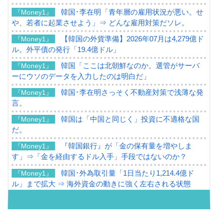
韓国･李在明「青年層の雇用状況が悪い。せ
『Money1』
や、若者に起業させよう」⇒ どんな雇用対策だソレ。
【韓国の外貨準備】2026年07月は4,279億ド
『Money1』
ル。外平債の発行「19.4億ドル」
韓国「ここは北朝鮮なのか。選管がサーバ
『Money1』
ーにウソのデータを入力したのは明白だ」
韓国･李在明さっそく不動産対策で浅薄な発
『Money1』
言。
韓国は「中国と同じく」投資に不適格な国
『Money1』
だ。
『韓国銀行』が「金の保有量を増やしま
『Money1』
す」⇒「金を経由するドル入手」手段ではないのか？
韓国･外為取引量「1日当たり1,214.4億ド
『Money1』
ル」まで拡大 ⇒ 海外資金の動きに強く左右される状態
韓国･帰ってきた李在明。李在明を支持しな
『Money1』
い「50.5％」に上昇