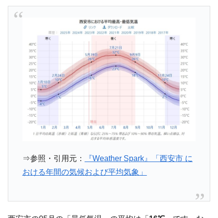
営業利益80.2％も減少
米国下院「韓国の公務員個人をターゲット
『Money1』
にぶん殴る法案」提出！⇒ クーパン問題は合衆国企業に対
する差別。許してはおかぬ
韓国ボンクラ政策室長･金容範、株価暴落に
『Money1』
他人事のような発言。
韓国半導体『SKハイニックス』2026年2Qの
『Money1』
業績「史上最高益」当期純利益は前年同期比13.4倍に。
韓国･加徳島新国際空港「またも暗礁」の危
『Money1』
機 ⇒ 10.7兆では損が出るからできない。
【速報】韓国株式市場の暴落・本日07月29
『Money1』
日(水)もサイドカー・サーキットブレイカーの二段コンボ
⇒参照・引用元：
『Weather Spark』「西安市 に
発動！
おける年間の気候および平均気象」
IT産業は人を雇用する効果は低い。全産業の
『Money1』
半分未満しか雇用を生まない
韓国「株式市場が賭博場のように変質した
『Money1』
のは政界の責任だ」