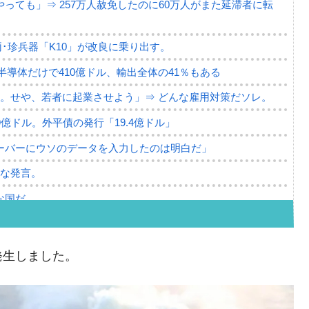
っても」⇒ 257万人赦免したのに60万人がまた延滞者に転
･珍兵器「K10」が改良に乗り出す。
。半導体だけで410億ドル、輸出全体の41％もある
。せや、若者に起業させよう」⇒ どんな雇用対策だソレ。
79億ドル。外平債の発行「19.4億ドル」
ーバーにウソのデータを入力したのは明白だ」
薄な発言。
な国だ。
ます」⇒「金を経由するドル入手」手段ではないのか？
4億ドル」まで拡大 ⇒ 海外資金の動きに強く左右される状態
発生しました。
ない「50.5％」に上昇
れた ⇒ 国家が行った恐るべき株価操作であり、空前の国政