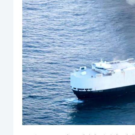
壟断
韓国･警察職員が「丸刈りになって抗
『Money1』
中国だけが鉄鋼輸出を異常増加させる 
『Money1』
韓国製造業「半導体絶好調」のウラで他
『Money1』
【米韓激突案件】韓国消費者院が『クーパ
『Money1』
韓国で猛暑。南東部では干ばつ
『Money1』
韓国型イージス搭載の次世代駆逐艦「KD
『Money1』
【対日本円】ウォン安が急進！ 日米
『Money1』
韓国政府『BYD』車への補助金を全廃 
『Money1』
1.9倍！
在韓米国大使スティールが着韓！⇒ 
『Money1』
ドを掲げる「在韓反米勢力」
韓国政府「2035年までに18.4GW規
『Money1』