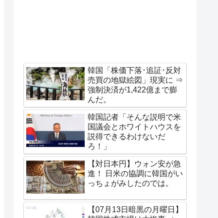
韓国「株価下落･追証･反対
売買の地獄絵図」現実に ⇒
強制決済が1,422億まで膨
んだ。
韓国記者「そんな説明で米
国議会とホワイトハウスを
説得できるわけないだ
ろ！」
【対日本円】ウォン安が急
進！ 日米の協調に韓国がい
っちょがみしたのでは。
【07月13日暗黒の月曜日】