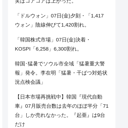
実はコアコアは上がった。
「ドルウォン」07日(金)夕刻・「1,417
ウォン」陰線伸びて1,420割れ。
「韓国株式市場」07日(金)決着・
KOSPI「6,258」6,300割れ。
韓国･猛暑でソウル市全域「猛暑重大警
報」発令。李在明「猛暑・干ばつ対処状
況点検会議」
【日本市場再挑戦中】韓国『現代自動
車』07月販売台数は去年のほぼ半分「71
台」しか売れなかった。『起亜』は9台
だけ