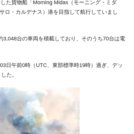
た貨物船「Morning Midas（モーニング・ミダ
清算はほぼ終わった」
as（ラサロ・カルデナス）港を目指して航行していまし
兆蒸発。
うキャンペーン」⇒ あの名物教授も登場！
さすぎ」では。
約3,048台の車両を積載しており、そのうち70台は電
む。営業利益80.2％も減少
ットにぶん殴る法案」提出！⇒ クーパン問題は合衆国企業に対
03日午前0時（UTC、東部標準時19時）過ぎ、デッ
ました。
暴落に他人事のような発言。
年2Qの業績「史上最高益」当期純利益は前年同期比13.4倍に。
危機 ⇒ 10.7兆では損が出るからできない。
月29日(水)もサイドカー・サーキットブレイカーの二段コンボ
産業の半分未満しか雇用を生まない