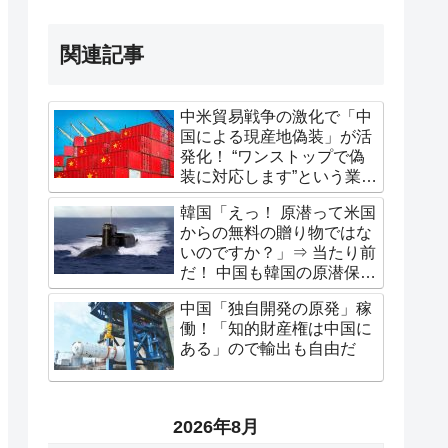
関連記事
中米貿易戦争の激化で「中
国による現産地偽装」が活
発化！ “ワンストップで偽
装に対応します”という業者
も跋扈
韓国「えっ！ 原潜って米国
からの無料の贈り物ではな
いのですか？」⇒ 当たり前
だ！ 中国も韓国の原潜保有
に懸念表明「考え直せ、ば
中国「独自開発の原発」稼
か」
働！「知的財産権は中国に
ある」ので輸出も自由だ
2026年8月