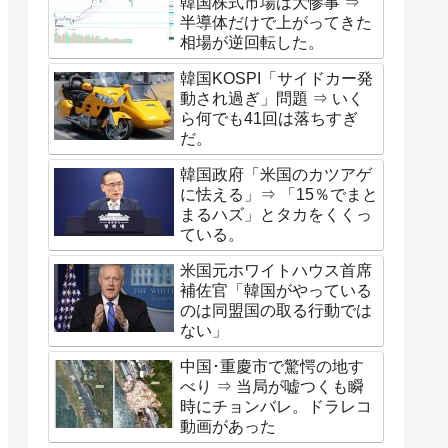
韓国株式市場は大惨事 ⇒
半導体だけで上がってきた
相場が逆回転した。
韓国KOSPI「サイドカー発
動され過ぎ」問題 ⇒ いく
ら何でも41回は落ちすぎ
だ。
韓国政府「米国のカツアゲ
に怯える」⇒ 「15％でまと
まるハズ」とタカをくくっ
ている。
米国元ホワイトハウス首席
補佐官「韓国がやっている
のは同盟国の取る行動では
ない」
中国･重慶市で驚愕の地す
べり ⇒ 当局が嘘つくも瞬
時にチョンバレ。ドラレコ
動画があった