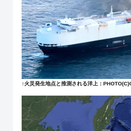
日本の誇る海洋資源調査船『白嶺』は先進技
Fact1
夏の甲子園、優勝校を最も多く輩出している
Fact1
今話題の「楽天ライオンズ」とは？
Fact1
奇跡の毛色「白毛馬」とは？
Fact1
全て勝つといくら？ 競馬GI競走で勝利騎手
Fact1
平成仮面ライダーの意外すぎるモチーフとは
Fact1
発表から2日で大崩壊、鳴かず飛ばずに終わ
Fact1
日本人マスターズ挑戦の歴史。松山以前に最
Fact1
↑火災発生地点と推測される洋上：PHOTO(C)Go
甲子園通算本塁打、最多の清原に次いで多く
Fact1
セレクトセールの高額取引馬が稼いだ金額と
Fact1