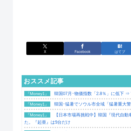
X
Facebook
はてブ
おススメ記事
韓国07月･物価指数「2.8％」に低下 
『Money1』
韓国･猛暑でソウル市全域「猛暑重大
『Money1』
【日本市場再挑戦中】韓国『現代自動車
『Money1』
た。『起亜』は9台だけ