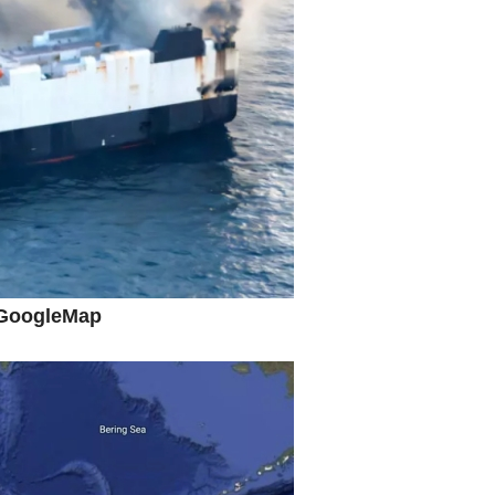
術の塊！
都道府県とは？
がもらえる賞金とは？
？
りそうなスーパーリーグとは？
高位だった選手とは？
ogleMap
打っている意外な選手とは？
は？