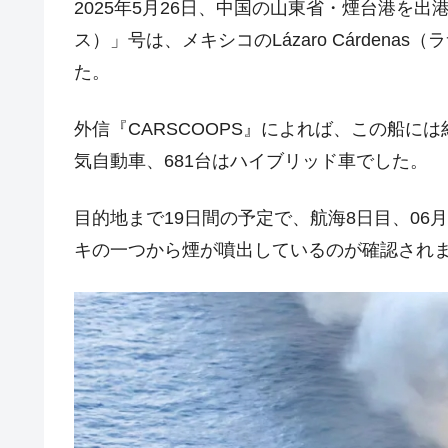
2025年5月26日、中国の山東省・煙台港を出港し
JPモルガン「韓国レバレッジETFの
『Money1』
ス）」号は、メキシコのLázaro Cárden
韓国『国民年金公団』株価暴落で200
『Money1』
た。
韓国政府「ニセＫ-ブランドを通報しよ
『Money1』
韓国「橋が落ちました」⇒ 耐久性「な
『Money1』
外信『CARSCOOPS』によれば、この船には
気自動車、681台はハイブリッド車でした。
韓国鉄鋼最大手『POSCO』ズブズブ沈
『Money1』
米国下院「韓国の公務員個人をターゲ
『Money1』
目的地まで19日間の予定で、航海8日目、06月
する差別。許してはおかぬ
キの一つから煙が噴出しているのが確認され
韓国ボンクラ政策室長･金容範、株価
『Money1』
韓国半導体『SKハイニックス』2026
『Money1』
韓国･加徳島新国際空港「またも暗礁」の
『Money1』
【速報】韓国株式市場の暴落・本日07
『Money1』
発動！
IT産業は人を雇用する効果は低い。全
『Money1』