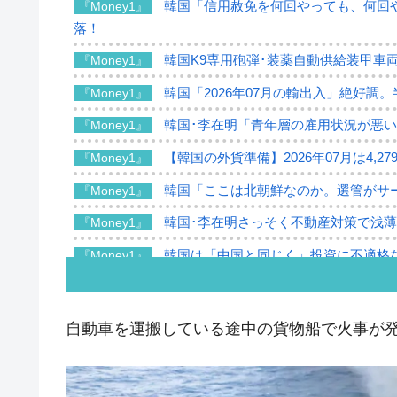
韓国「信用赦免を何回やっても、何回や
『Money1』
落！
韓国K9専用砲弾･装薬自動供給装甲車両
『Money1』
韓国「2026年07月の輸出入」絶好調
『Money1』
韓国･李在明「青年層の雇用状況が悪い
『Money1』
【韓国の外貨準備】2026年07月は4,2
『Money1』
韓国「ここは北朝鮮なのか。選管がサ
『Money1』
韓国･李在明さっそく不動産対策で浅
『Money1』
韓国は「中国と同じく」投資に不適格
『Money1』
『韓国銀行』が「金の保有量を増やし
『Money1』
韓国･外為取引量「1日当たり1,214.
『Money1』
自動車を運搬している途中の貨物船で火事が
韓国･帰ってきた李在明。李在明を支持し
『Money1』
韓国大統領府ボンクラ政策室長が告発さ
『Money1』