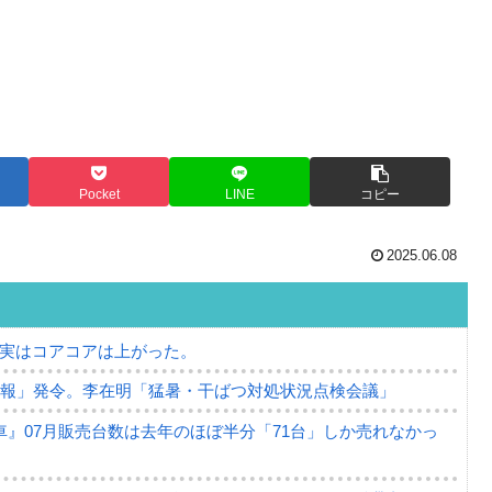
Pocket
LINE
コピー
2025.06.08
⇒ 実はコアコアは上がった。
警報」発令。李在明「猛暑・干ばつ対処状況点検会議」
』07月販売台数は去年のほぼ半分「71台」しか売れなかっ