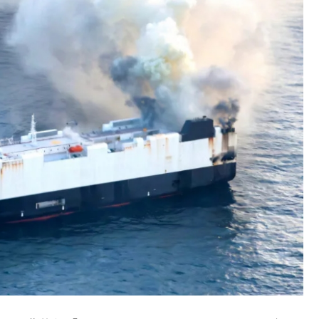
議活動」
⇒ 中国の過剰生産が世界を蝕む。
業種は全般的「不調」⇒ PSIが示す現況は決して良くない。
ン』1人当たり賠償10万ウォンを認定 ⇒ 総額3兆7,000億
DX」1番艦、2032年竣工と公示
の協調に韓国がいっちょがみしたのでは。
⇒ 実は韓国で『BYD』車は売れている。6カ月で対前年同期比
さっそく空港に詰めかけ「出て行け！」「極右勢力」のプラカー
模のAIデータセンター整備」⇒ だから無理だってば。