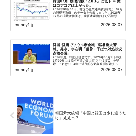
韓国07月･物価指数「2.8％」に低下 ⇒ 実
はコアコアは上がった。
2026年08月04日、韓国の産業通商資源部は「07月
の消費者物価」のデータを公表しました。2026年
07月の消費者物価は、農畜水産物および石油類の
上昇率が鈍化したことなどにより、前年同月比
2.8％上昇（06月は3.2％）となり、上昇率は前...
money1.jp
2026.08.07
韓国･猛暑でソウル市全域「猛暑重大警
報」発令。李在明「猛暑・干ばつ対処状況
点検会議」
2026年夏。韓国は猛暑です。2026年08月2日午後
1時26分には慶尚南道の梁山市で「42.5℃」を記
録。これは1904年に近代的な気象観測が始まって
以来の韓国史上最高気温です。08月04日には、ソ
money1.jp
2026.08.07
ウル市全域への「猛暑重大警報」が発令され...
韓国尹大統領「中国と韓国は少し違うだ
け」ええっ？