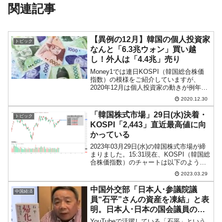
関連記事
【異例の12月】韓国の個人投資家
トピック
なんと「6.3兆ウォン」買い越
し！外人は「4.4兆」売り
Money1では連日KOSPI（韓国総合株価
指数）の模様をご紹介していますが、
2020年12月は個人投資家の動きが例年と
異なっています。普通なら、12月は個人
2020.12.30
投資家にとって「売り越し」の月なので
す。以下をご覧ください。2016年12月：
「韓国株式市場」29日(水)決着・
トピック
「1...
KOSPI「2,443」直近最高値に向
かっている
2023年03月29日(水)の韓国株式市場が締
まりました。15:31現在、KOSPI（韓国総
合株価指数）のチャートは以下のように
なっています（チャートは
2023.03.29
『Investing.com』より引用）。本日もい
い感じの陽線で締まりました。KOSPI...
中国外交部「日本人･参議院議
中国経済
員“石平”さんの資産を凍結」と表
明。日本人･日本の国会議員の言
論を統制しようとする「内政干
YouTubeで活躍している「石平」という