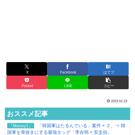
X
Facebook
はてブ
Pocket
LINE
コピー
2023.01.23
おススメ記事
「韓国軍はたるんでいる」案件 × ２。⇒ 韓
『Money1』
国軍を骨抜きにする最強タッグ「李在明 + 安圭伯」