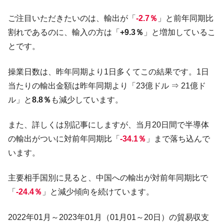
『Money1』
た ⇒ 国家が行った恐るべき株価操作であり、空前の国政壟
ご注目いただきたいのは、輸出が「
-2.7％
」と前年同期比
断
割れであるのに、輸入の方は「
+9.3％
」と増加しているこ
韓国･警察職員が「丸刈りになって抗議活
『Money1』
とです。
動」
中国だけが鉄鋼輸出を異常増加させる ⇒ 中
『Money1』
操業日数は、昨年同期より1日多くてこの結果です。1日
国の過剰生産が世界を蝕む。
当たりの輸出金額は昨年同期より「23億ドル ⇒ 21億ド
韓国製造業「半導体絶好調」のウラで他業
『Money1』
ル」と
8.8％
も減少しています。
種は全般的「不調」⇒ PSIが示す現況は決して良くない。
【米韓激突案件】韓国消費者院が『クーパ
『Money1』
また、詳しくは別記事にしますが、当月20日間で半導体
ン』1人当たり賠償10万ウォンを認定 ⇒ 総額3兆7,000億
の輸出がついに対前年同期比「
-34.1％
」まで落ち込んで
韓国で猛暑。南東部では干ばつ
『Money1』
います。
韓国型イージス搭載の次世代駆逐艦
『Money1』
「KDDX」1番艦、2032年竣工と公示
主要相手国別に見ると、中国への輸出が対前年同期比で
「
-24.4％
」と減少傾向を続けています。
【対日本円】ウォン安が急進！ 日米の協調
『Money1』
に韓国がいっちょがみしたのでは。
2022年01月～2023年01月（01月01～20日）の貿易収支
韓国政府『BYD』車への補助金を全廃 ⇒ 実
『Money1』