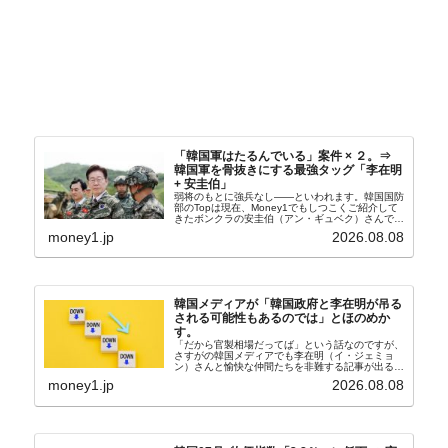
「韓国軍はたるんでいる」案件 × ２。⇒
韓国軍を骨抜きにする最強タッグ「李在明
+ 安圭伯」
弱将のもとに強兵なし――といわれます。韓国国防
部のTopは現在、Money1でもしつこくご紹介して
きたボンクラの安圭伯（アン・ギュベク）さんで
す。↑経済的無知蒙昧な李在明（イ・ジェミョン）
money1.jp
2026.08.08
さんと「韓国初の文官上がり」の国防部長官安圭伯
（アン...
韓国メディアが「韓国政府と李在明が吊る
される可能性もあるのでは」とほのめか
す。
「だから官製相場だってば」という話なのですが、
さすがの韓国メディアでも李在明（イ・ジェミョ
ン）さんと愉快な仲間たちを非難する記事が出るよ
うになっています。もちろん株価の暴落についてで
money1.jp
2026.08.08
『朝鮮日報』に面白い記事が出ています。「東西南
北」というコ...