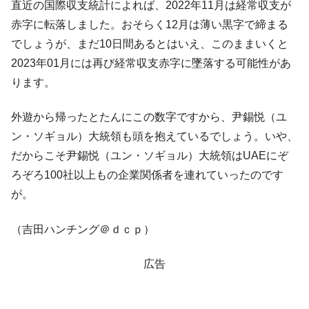
直近の国際収支統計によれば、2022年11月は経常収支が
米国下院「韓国の公務員個人をターゲット
『Money1』
赤字に転落しました。おそらく12月は薄い黒字で締まる
にぶん殴る法案」提出！⇒ クーパン問題は合衆国企業に対
でしょうが、まだ10日間あるとはいえ、このままいくと
する差別。許してはおかぬ
2023年01月には再び経常収支赤字に墜落する可能性があ
韓国ボンクラ政策室長･金容範、株価暴落に
『Money1』
ります。
他人事のような発言。
韓国半導体『SKハイニックス』2026年2Qの
『Money1』
外遊から帰ったとたんにこの数字ですから、尹錫悦（ユ
業績「史上最高益」当期純利益は前年同期比13.4倍に。
ン・ソギョル）大統領も頭を抱えているでしょう。いや、
韓国･加徳島新国際空港「またも暗礁」の危
『Money1』
だからこそ尹錫悦（ユン・ソギョル）大統領はUAEにぞ
機 ⇒ 10.7兆では損が出るからできない。
ろぞろ100社以上もの企業関係者を連れていったのです
日本の誇る海洋資源調査船『白嶺』は先進技術の
Fact1
が。
塊！
夏の甲子園、優勝校を最も多く輩出している都道
Fact1
（吉田ハンチング＠ｄｃｐ）
府県とは？
広告
今話題の「楽天ライオンズ」とは？
Fact1
奇跡の毛色「白毛馬」とは？
Fact1