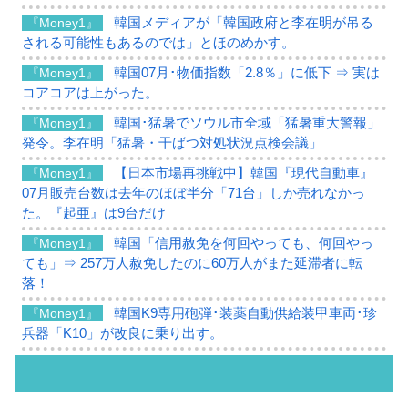
韓国メディアが「韓国政府と李在明が吊る
『Money1』
される可能性もあるのでは」とほのめかす。
韓国07月･物価指数「2.8％」に低下 ⇒ 実は
『Money1』
コアコアは上がった。
韓国･猛暑でソウル市全域「猛暑重大警報」
『Money1』
発令。李在明「猛暑・干ばつ対処状況点検会議」
【日本市場再挑戦中】韓国『現代自動車』
『Money1』
07月販売台数は去年のほぼ半分「71台」しか売れなかっ
た。『起亜』は9台だけ
韓国「信用赦免を何回やっても、何回やっ
『Money1』
ても」⇒ 257万人赦免したのに60万人がまた延滞者に転
落！
韓国K9専用砲弾･装薬自動供給装甲車両･珍
『Money1』
兵器「K10」が改良に乗り出す。
韓国「2026年07月の輸出入」絶好調。半導
『Money1』
体だけで410億ドル、輸出全体の41％もある