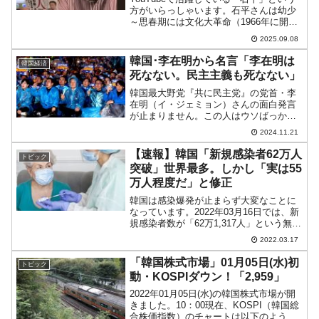
渉」
方がいらっしゃいます。石平さんは幼少
～思春期には文化大革命（1966年に開
始：1978年まで続く）を経験し、青年期
2025.09.08
に天安門事件に衝撃を受けた――という
方です。石平さんは、1962年01月30日、
韓国･李在明から名言「李在明は
韓国経済
中国...
死なない。民主主義も死なない」
韓国最大野党『共に民主党』の党首・李
在明（イ・ジェミョン）さんの面白発言
が止まりません。この人はウソばっかり
言ってる人ですが、2024年11月15日に
2024.11.21
（想定してたよりも重い量刑の）有罪判
決が出たため、さすがに焦っています。
【速報】韓国「新規感染者62万人
トピック
「とにかく監獄に行...
突破」世界最多。しかし「実は55
万人程度だ」と修正
韓国は感染爆発が止まらず大変なことに
なっています。2022年03月16日では、新
規感染者数が「62万1,317人」という無茶
苦茶な数字となりました。以下をご覧く
2022.03.17
ださい。前日から20万人も増加しまし
た。世界最多の感染者数です。しかし、
「韓国株式市場」01月05日(水)初
トピック
イ・サン...
動・KOSPIダウン！「2,959」
2022年01月05日(水)の韓国株式市場が開
きました。10：00現在、KOSPI（韓国総
合株価指数）のチャートは以下のように