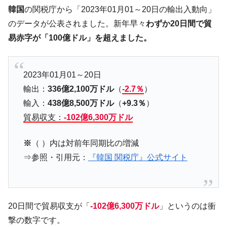
韓国･李在明「青年層の雇用状況が悪い。せ
『Money1』
韓国
の関税庁から「2023年01月01～20日の輸出入動向」
や、若者に起業させよう」⇒ どんな雇用対策だソレ。
のデータが公表されました。新年早々
わずか20日間で貿
【韓国の外貨準備】2026年07月は4,279億ド
『Money1』
易赤字が「100億ドル」を超えました。
ル。外平債の発行「19.4億ドル」
韓国「ここは北朝鮮なのか。選管がサーバ
『Money1』
ーにウソのデータを入力したのは明白だ」
2023年01月01～20日
韓国･李在明さっそく不動産対策で浅薄な発
『Money1』
輸出：
336億2,100万ドル
（
-2.7％
）
言。
輸入：
438億8,500万ドル
（
+9.3％
）
韓国は「中国と同じく」投資に不適格な国
『Money1』
貿易収支：
-102億6,300万ドル
だ。
※
（ ）内は対前年同期比の増減
『韓国銀行』が「金の保有量を増やしま
『Money1』
す」⇒「金を経由するドル入手」手段ではないのか？
⇒参照・引用元：
『韓国 関税庁』公式サイト
韓国･外為取引量「1日当たり1,214.4億ド
『Money1』
ル」まで拡大 ⇒ 海外資金の動きに強く左右される状態
韓国･帰ってきた李在明。李在明を支持しな
『Money1』
20日間で貿易収支が「
-102億6,300万ドル
」というのは衝
い「50.5％」に上昇
撃の数字です。
韓国大統領府ボンクラ政策室長が告発され