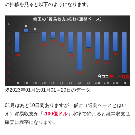
の推移を見ると以下のようになります。
は韓国で『BYD』車は売れている。6カ月で対前年同期比
1.9倍！
在韓米国大使スティールが着韓！⇒ さっそ
『Money1』
く空港に詰めかけ「出て行け！」「極右勢力」のプラカー
ドを掲げる「在韓反米勢力」
韓国政府「2035年までに18.4GW規模のAIデ
『Money1』
ータセンター整備」⇒ だから無理だってば。
JPモルガン「韓国レバレッジETFの清算は
『Money1』
ほぼ終わった」
韓国『国民年金公団』株価暴落で200兆蒸
『Money1』
発。
※
2023年01月は01月01～20日のデータ
韓国政府「ニセＫ-ブランドを通報しようキ
『Money1』
ャンペーン」⇒ あの名物教授も登場！
01月はあと10日間ありますが、仮に（通関ベースとはい
韓国「橋が落ちました」⇒ 耐久性「なさす
『Money1』
え）貿易収支が「
-100億ドル
」水準で締まると経常収支は
ぎ」では。
確実に赤字になります。
韓国鉄鋼最大手『POSCO』ズブズブ沈む。
『Money1』
営業利益80.2％も減少