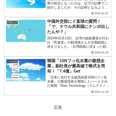
寒の状況となったのは、以下の記事でご
紹介しましたが、その証明となるような
データが公示されました。『LG電子』の
2023.01.07
業績です。↑Googleの自動翻訳なので日
本語がヘンなところがありますがご寛恕
中国外交部にド直球の質問！
トピック
ください。2...
「で、ナウル共和国にナンボ出し
たんや？」
2024年01月13日、台湾の総統選挙が行わ
れ『民進党』の頼清徳さんが次期総統に
決まりました。↑台湾総統に決まった頼清
徳さんと副総裁になる蕭美琴さん台湾独
2024.01.16
立派と目される頼清徳総統の誕生（総統
就任は05月）を中国は当然苦々しく思っ
韓国「15Nフッ化水素の疑惑企
トピック
ているわけで...
業」副社長が最高値で株式を売
却！「7.4億」Get
「日本に先行する超高純度15Nのフッ化
水素」の製造技術を開発した――とされ
た韓国『Ram Technology（ラムテクノロ
ジー）』の件です。誰が偽の報道資料を
2021.11.29
出したか？問題に絡んで、『ラムテクノ
ロジー』の副社長である金弘達（キム・
ホンダル...
広告