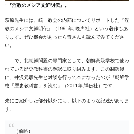
平成仮面ライダーの意外すぎるモチーフとは？
Fact1
↑『淫教のメシア文鮮明伝』。
発表から2日で大崩壊、鳴かず飛ばずに終わりそう
Fact1
なスーパーリーグとは？
萩原先生には、統一教会の内部についてリポートした『淫
教のメシア文鮮明伝』（1991年, ‎晩声社）という著作もあ
日本人マスターズ挑戦の歴史。松山以前に最高位
Fact1
だった選手とは？
ります。ぜひ機会があったら皆さんも読んでみてくださ
い。
甲子園通算本塁打、最多の清原に次いで多く打っ
Fact1
ている意外な選手とは？
――で、北朝鮮問題の専門家として、朝鮮高級学校で使わ
セレクトセールの高額取引馬が稼いだ金額とは？
Fact1
れている歴史教科書の翻訳に取り組みます。この翻訳後
に、井沢元彦先生と対談を行って本になったのが『朝鮮学
校「歴史教科書」を読む』（2011年,祥伝社）です。
先にご紹介した部分以外にも、以下のような記述がありま
す。
（前略）