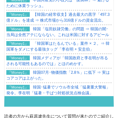
ために休業ラッシュ。
【韓国の経常収支】過去最大の黒字「497.3
『Money1』
億ドル」を達成 ⇒ 株式市場から316億ドルの資金流出。
韓国「塩田奴隷労働」の問題 ⇒ 韓国の闇･
『Money1』
当局は全然アテにならない。これは米国に対するアピール
「韓国軍はたるんでいる」案件 × ２。⇒ 韓
『Money1』
国軍をダメにする最強タッグ「李在明 + 安圭伯」
韓国メディアが「韓国政府と李在明が吊る
『Money1』
される可能性もあるのでは」とほのめかす。
韓国07月･物価指数「2.8％」に低下 ⇒ 実は
『Money1』
コアコアは上がった。
韓国･猛暑でソウル市全域「猛暑重大警報」
『Money1』
発令。李在明「猛暑・干ばつ対処状況点検会議」
【日本市場再挑戦中】韓国『現代自動車』
『Money1』
07月販売台数は去年のほぼ半分「71台」しか売れなかっ
た。『起亜』は9台だけ
読者の方から萩原遼先生について質問が来たのでご紹介し