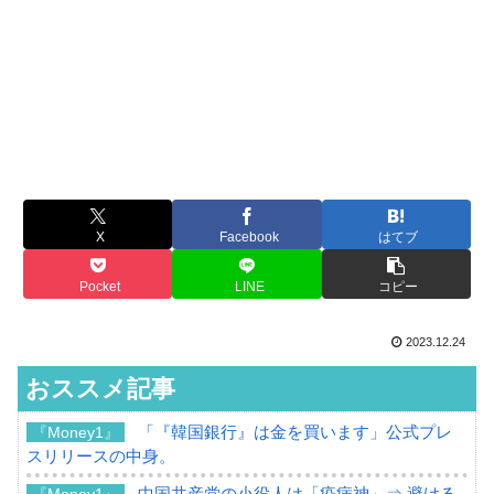
X
Facebook
はてブ
Pocket
LINE
コピー
2023.12.24
おススメ記事
「『韓国銀行』は金を買います」公式プレ
『Money1』
スリリースの中身。
中国共産党の小役人は「疫病神」⇒ 避ける
『Money1』