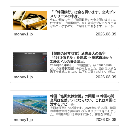
「『韓国銀行』は金を買います」公式プレ
スリリースの中身。
先にご紹介した「『韓国銀行』が金を買います」の
件ですが、『韓国銀行』から公式なプレスリリース
が出ていますので、ご紹介しておきます。以下が全
文和訳です。表題：韓国銀行、国内生産金の買い入
れ協力体制を構築□『韓国銀行』は、国内生産金の
money1.jp
2026.08.09
買い入れに...
【韓国の経常収支】過去最大の黒字
「497.3億ドル」を達成 ⇒ 株式市場から
316億ドルの資金流出。
2026年08月06日、『韓国銀行』が「2026年06
月」の国際収支統計を公示しました。当月は大きな
黒字を達成しました。以下をご覧ください。↑黄色
の傾向ペンでフォーカスしているのが2026年06月
money1.jp
2026.08.09
の経常収支です。2026年06月貿易収支：4...
韓国「塩田奴隷労働」の問題 ⇒ 韓国の闇･
当局は全然アテにならない。これは米国に
対するアピール
今回は面倒くさい話です。2026年07月30日、韓国
の雇用労働部が興味深いプレスリリースを出しまし
た。↑韓国の塩田は島嶼部に多く、劣悪な環境が一
般に見られることが少ないため、事件の発覚を妨げ
money1.jp
2026.08.08
たといわれます（後述）。これは、いわゆる「塩田
奴隷...