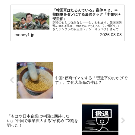
「韓国軍はたるんでいる」案件 × ２。⇒
韓国軍をダメにする最強タッグ「李在明 +
安圭伯」
弱将のもとに強兵なし――といわれます。韓国国防
部のTopは現在、Money1でもしつこくご紹介して
きたボンクラの安圭伯（アン・ギュベク）さんで
す。↑経済的無知蒙昧な李在明（イ・ジェミョン）
money1.jp
2026.08.08
さんと「韓国初の文官上がり」の国防部長官安圭伯
（アン...
中国･蔡奇ゴマをする「習近平のおかげで
す」。文化大革命の件は？
「もはや日本企業は中国に期待しな
い」“中国で事業拡大する”が初めて3割を
切った！