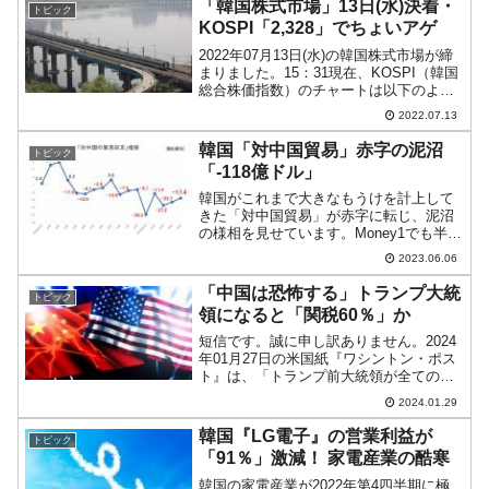
「韓国株式市場」13日(水)決着・
トピック
KOSPI「2,328」でちょいアゲ
2022年07月13日(水)の韓国株式市場が締
まりました。15：31現在、KOSPI（韓国
総合株価指数）のチャートは以下のよう
になっています（チャートは
2022.07.13
『Investing.com』より引用）。前日終値
よりはアゲて終わりましたが12Pだけ
韓国「対中国貿易」赤字の泥沼
トピック
で...
「-118億ドル」
韓国がこれまで大きなもうけを計上して
きた「対中国貿易」が赤字に転じ、泥沼
の様相を見せています。Money1でも半導
体と対中国輸出の2本柱が折れた状態とご
2023.06.06
紹介してきました。産業通商資源部が
2023年06月01日に「2023年05月の輸出入
「中国は恐怖する」トランプ大統
トピック
動向...
領になると「関税60％」か
短信です。誠に申し訳ありません。2024
年01月27日の米国紙『ワシントン・ポス
ト』は、「トランプ前大統領が全ての中
国産輸入品に一律に60％関税を課す可能
2024.01.29
性について内部的に参謀たちと議論し
た」と報じました。無茶苦茶な話です
韓国『LG電子』の営業利益が
トピック
が、共和党の大統領...
「91％」激減！ 家電産業の酷寒
韓国の家電産業が2022年第4四半期に極