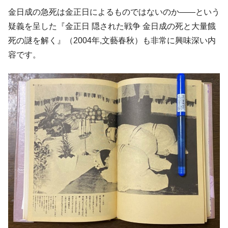
韓国『国民年金公団』株価暴落で200兆蒸
『Money1』
金日成の急死は金正日によるものではないのか――という
発。
疑義を呈した『金正日 隠された戦争 金日成の死と大量餓
韓国政府「ニセＫ-ブランドを通報しようキ
『Money1』
死の謎を解く』（2004年,文藝春秋）も非常に興味深い内
ャンペーン」⇒ あの名物教授も登場！
容です。
韓国「橋が落ちました」⇒ 耐久性「なさす
『Money1』
ぎ」では。
韓国鉄鋼最大手『POSCO』ズブズブ沈む。
『Money1』
営業利益80.2％も減少
日本の誇る海洋資源調査船『白嶺』は先進技術の
Fact1
塊！
夏の甲子園、優勝校を最も多く輩出している都道
Fact1
府県とは？
今話題の「楽天ライオンズ」とは？
Fact1
奇跡の毛色「白毛馬」とは？
Fact1
全て勝つといくら？ 競馬GI競走で勝利騎手がもら
Fact1
える賞金とは？