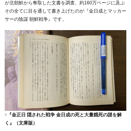
が北朝鮮から奪取した文書を調査、約160万ページに及ぶ
ン』1人当たり賠償10万ウォンを認定 ⇒ 総額3兆7,000億
その全てに目を通して書き上げたのが『金日成とマッカー
韓国で猛暑。南東部では干ばつ
『Money1』
サーの陰謀 朝鮮戦争』です。
韓国型イージス搭載の次世代駆逐艦
『Money1』
「KDDX」1番艦、2032年竣工と公示
【対日本円】ウォン安が急進！ 日米の協調
『Money1』
に韓国がいっちょがみしたのでは。
韓国政府『BYD』車への補助金を全廃 ⇒ 実
『Money1』
は韓国で『BYD』車は売れている。6カ月で対前年同期比
1.9倍！
在韓米国大使スティールが着韓！⇒ さっそ
『Money1』
く空港に詰めかけ「出て行け！」「極右勢力」のプラカー
ドを掲げる「在韓反米勢力」
韓国政府「2035年までに18.4GW規模のAIデ
『Money1』
ータセンター整備」⇒ だから無理だってば。
↑『金正日 隠された戦争 金日成の死と大量餓死の謎を解
JPモルガン「韓国レバレッジETFの清算は
『Money1』
ほぼ終わった」
く』（文庫版）