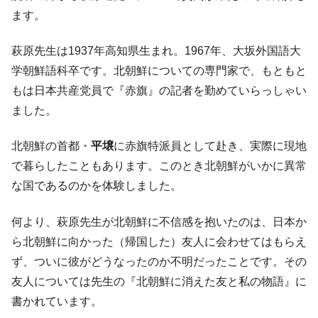
韓国「信用赦免を何回やっても、何回やっ
『Money1』
ます。
ても」⇒ 257万人赦免したのに60万人がまた延滞者に転
落！
萩原先生は1937年高知県生まれ。1967年、大坂外国語大
韓国K9専用砲弾･装薬自動供給装甲車両･珍
『Money1』
学朝鮮語科卒です。北朝鮮についての専門家で、もともと
兵器「K10」が改良に乗り出す。
もは日本共産党員で『赤旗』の記者を勤めていらっしゃい
韓国「2026年07月の輸出入」絶好調。半導
『Money1』
ました。
体だけで410億ドル、輸出全体の41％もある
韓国･李在明「青年層の雇用状況が悪い。せ
『Money1』
北朝鮮の首都・
平壌
に赤旗特派員として赴き、実際に現地
や、若者に起業させよう」⇒ どんな雇用対策だソレ。
で暮らしたこともあります。このとき北朝鮮がいかに異常
【韓国の外貨準備】2026年07月は4,279億ド
『Money1』
な国であるのかを体験しました。
ル。外平債の発行「19.4億ドル」
何より、萩原先生が北朝鮮に不信感を抱いたのは、日本か
韓国「ここは北朝鮮なのか。選管がサーバ
『Money1』
ーにウソのデータを入力したのは明白だ」
ら北朝鮮に向かった（帰国した）友人に会わせてはもらえ
韓国･李在明さっそく不動産対策で浅薄な発
ず、ついに彼がどうなったのか不明だったことです。その
『Money1』
言。
友人については先生の『北朝鮮に消えた友と私の物語』に
韓国は「中国と同じく」投資に不適格な国
『Money1』
書かれています。
だ。