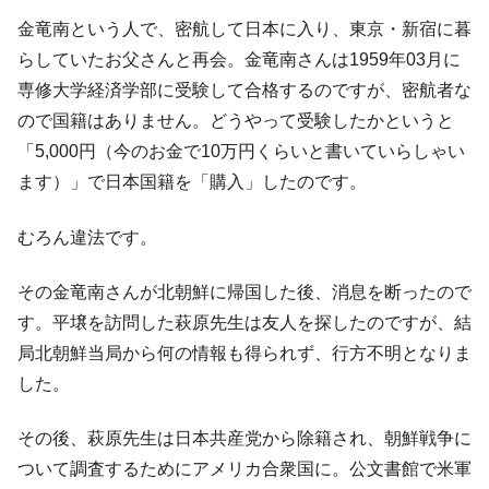
金竜南という人で、密航して日本に入り、東京・新宿に暮
『韓国銀行』が「金の保有量を増やしま
『Money1』
す」⇒「金を経由するドル入手」手段ではないのか？
らしていたお父さんと再会。金竜南さんは1959年03月に
専修大学経済学部に受験して合格するのですが、密航者な
韓国･外為取引量「1日当たり1,214.4億ド
『Money1』
ル」まで拡大 ⇒ 海外資金の動きに強く左右される状態
ので国籍はありません。どうやって受験したかというと
「5,000円（今のお金で10万円くらいと書いていらしゃい
韓国･帰ってきた李在明。李在明を支持しな
『Money1』
い「50.5％」に上昇
ます）」で日本国籍を「購入」したのです。
韓国大統領府ボンクラ政策室長が告発され
『Money1』
むろん違法です。
た ⇒ 国家が行った恐るべき株価操作であり、空前の国政壟
断
その金竜南さんが北朝鮮に帰国した後、消息を断ったので
韓国･警察職員が「丸刈りになって抗議活
『Money1』
動」
す。平壌を訪問した萩原先生は友人を探したのですが、結
局北朝鮮当局から何の情報も得られず、行方不明となりま
中国だけが鉄鋼輸出を異常増加させる ⇒ 中
『Money1』
国の過剰生産が世界を蝕む。
した。
韓国製造業「半導体絶好調」のウラで他業
『Money1』
その後、萩原先生は日本共産党から除籍され、朝鮮戦争に
種は全般的「不調」⇒ PSIが示す現況は決して良くない。
ついて調査するためにアメリカ合衆国に。公文書館で米軍
【米韓激突案件】韓国消費者院が『クーパ
『Money1』