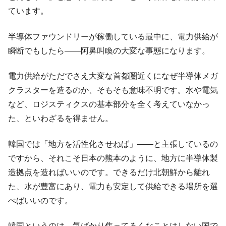
ています。
全て勝つといくら？ 競馬GI競走で勝利騎手がもら
Fact1
える賞金とは？
半導体ファウンドリーが稼働している最中に、電力供給が
平成仮面ライダーの意外すぎるモチーフとは？
Fact1
瞬断でもしたら――阿鼻叫喚の大変な事態になります。
発表から2日で大崩壊、鳴かず飛ばずに終わりそう
Fact1
なスーパーリーグとは？
電力供給がただでさえ大変な首都圏近くになぜ半導体メガ
日本人マスターズ挑戦の歴史。松山以前に最高位
Fact1
クラスターを造るのか、そもそも意味不明です。水や電気
だった選手とは？
など、ロジスティクスの基本部分を全く考えていなかっ
甲子園通算本塁打、最多の清原に次いで多く打っ
Fact1
た、といわざるを得ません。
ている意外な選手とは？
セレクトセールの高額取引馬が稼いだ金額とは？
Fact1
韓国では「地方を活性化させねば」――と主張しているの
ですから、それこそ日本の熊本のように、地方に半導体製
造拠点を造ればいいのです。できるだけ北朝鮮から離れ
た、水が豊富にあり、電力も安定して供給できる場所を選
べばいいのです。
韓国というのは、気ばかり焦ってろくなことはしない国で