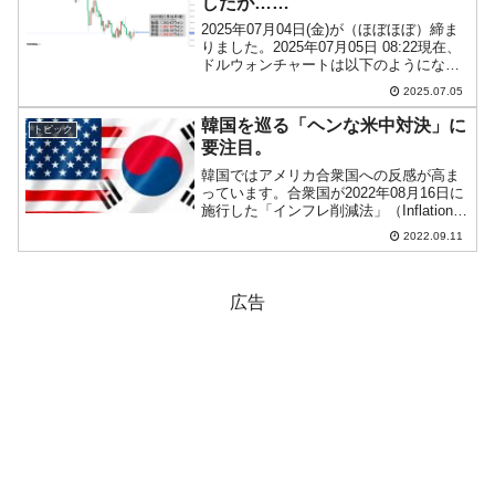
したが……
2025年07月04日(金)が（ほぼほぼ）締ま
りました。2025年07月05日 08:22現在、
ドルウォンチャートは以下のようになっ
ています（チャートは『Investing.com』
2025.07.05
より引用：以下同）。コマ足になりまし
たが、「1ドル＝1,3...
韓国を巡る「ヘンな米中対決」に
トピック
要注目。
韓国ではアメリカ合衆国への反感が高ま
っています。合衆国が2022年08月16日に
施行した「インフレ削減法」（Inflation
Reduction Act：IRA）が「韓国産の電気
2022.09.11
自動車を差別的に扱っている」と認識し
ており、「これが同盟国へ...
広告