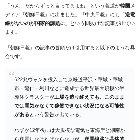
韓国「ここは北朝鮮なのか。選管がサーバ
『Money1』
「うん、だからずっと言ってるよね」という報道が
韓国
メ
ーにウソのデータを入力したのは明白だ」
ディア『朝鮮日報』に出ました。『中央日報』にも「
送電
韓国･李在明さっそく不動産対策で浅薄な発
『Money1』
線がないのが国家的課題に
」という間抜けな記事が出てい
言。
ます。
韓国は「中国と同じく」投資に不適格な国
『Money1』
だ。
『朝鮮日報』の記事の冒頭だけ引用すると以下のような具
『韓国銀行』が「金の保有量を増やしま
『Money1』
合です。
す」⇒「金を経由するドル入手」手段ではないのか？
韓国･外為取引量「1日当たり1,214.4億ド
『Money1』
ル」まで拡大 ⇒ 海外資金の動きに強く左右される状態
622兆ウォンを投入して京畿道平沢・華城・華城
市・龍仁・利川などに造成する世界最大規模の半
韓国･帰ってきた李在明。李在明を支持しな
『Money1』
い「50.5％」に上昇
導体クラスターが
工場を造り終えても、このまま
韓国大統領府ボンクラ政策室長が告発され
では電気がなくて稼働できない状況になる可能性
『Money1』
た ⇒ 国家が行った恐るべき株価操作であり、空前の国政壟
がある
という警告が出ている。
断
韓国･警察職員が「丸刈りになって抗議活
『Money1』
わずか12年後には大規模な電気を東海岸と湖南か
動」
ら送電しなければならないが、
送電線路は具体的