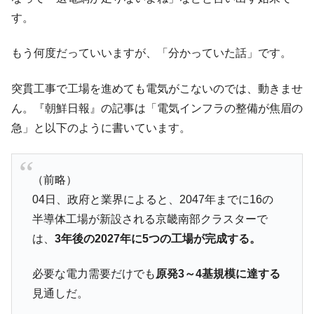
ドを掲げる「在韓反米勢力」
す。
韓国政府「2035年までに18.4GW規模のAIデ
『Money1』
ータセンター整備」⇒ だから無理だってば。
もう何度だっていいますが、「分かっていた話」です。
JPモルガン「韓国レバレッジETFの清算は
『Money1』
ほぼ終わった」
突貫工事で工場を進めても電気がこないのでは、動きませ
韓国『国民年金公団』株価暴落で200兆蒸
『Money1』
ん。『朝鮮日報』の記事は「電気インフラの整備が焦眉の
発。
急」と以下のように書いています。
韓国政府「ニセＫ-ブランドを通報しようキ
『Money1』
ャンペーン」⇒ あの名物教授も登場！
（前略）
韓国「橋が落ちました」⇒ 耐久性「なさす
『Money1』
ぎ」では。
04日、政府と業界によると、2047年までに16の
半導体工場が新設される京畿南部クラスターで
韓国鉄鋼最大手『POSCO』ズブズブ沈む。
『Money1』
営業利益80.2％も減少
は、
3年後の2027年に5つの工場が完成する。
米国下院「韓国の公務員個人をターゲット
『Money1』
にぶん殴る法案」提出！⇒ クーパン問題は合衆国企業に対
必要な電力需要だけでも
原発3～4基規模に達する
する差別。許してはおかぬ
見通しだ。
韓国ボンクラ政策室長･金容範、株価暴落に
『Money1』