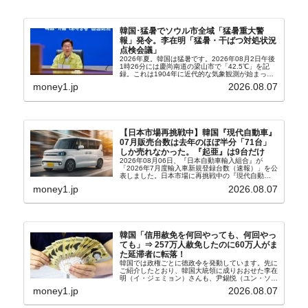
韓国･猛暑でソウル市全域「猛暑重大警
報」発令。李在明「猛暑・干ばつ対処状況
点検会議」
2026年夏。韓国は猛暑です。2026年08月2日午後
1時26分には慶尚南道の梁山市で「42.5℃」を記
録。これは1904年に近代的な気象観測が始まって
以来の韓国史上最高気温です。08月04日には、ソ
money1.jp
2026.08.07
ウル市全域への「猛暑重大警報」が発令され...
【日本市場再挑戦中】韓国『現代自動車』
07月販売台数は去年のほぼ半分「71台」
しか売れなかった。『起亜』は9台だけ
2026年08月06日、『日本自動車輸入組合』が
「2026年7月度輸入車新規登録台数（速報）」を公
表しました。日本市場に再挑戦中の『現代自動
車』、また日本市場を攻略したい『BYD』の販売
money1.jp
2026.08.07
台数はこの中に捉えられているはずです。先月から
は韓国の...
韓国「信用赦免を何回やっても、何回やっ
ても」⇒ 257万人赦免したのに60万人がま
た延滞者に転落！
韓国では政権ごとに徳政令を発動しています。先に
ご紹介したとおり、韓国大統領に成りおおせた李在
明（イ・ジェミョン）さんも、尹錫悦（ユン・ソギ
ョル）前政権が行った――「新出発基金」をバッド
money1.jp
2026.08.07
バンクにして不良債権の買い取りを行い、分割償還
や元利減免...