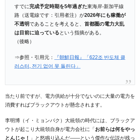
他人事のような発言。
すでに
完成予定時期を5年過ぎた
東海岸-新加平線
路（送電線です：引用者注）が
2026年にも稼働が
韓国半導体『SKハイニックス』2026年2Qの
『Money1』
業績「史上最高益」当期純利益は前年同期比13.4倍に。
不透明
であることを考えると、
首都圏の電力大乱
は目前に迫っている
という指摘がある。
韓国･加徳島新国際空港「またも暗礁」の危
『Money1』
機 ⇒ 10.7兆では損が出るからできない。
（後略）
【速報】韓国株式市場の暴落・本日07月29
『Money1』
⇒参照・引用元：
『朝鮮日報』「622조 반도체 클
日(水)もサイドカー・サーキットブレイカーの二段コンボ
発動！
러스터, 전기 없어 못 돌린다」
IT産業は人を雇用する効果は低い。全産業の
『Money1』
半分未満しか雇用を生まない
日本の誇る海洋資源調査船『白嶺』は先進技術の
Fact1
当たり前ですが、電力供給が十分でないのに大量の電力を
塊！
消費すればブラックアウトが懸念されます。
夏の甲子園、優勝校を最も多く輩出している都道
Fact1
府県とは？
李明博（イ・ミョンバク）大統領の時代には、ブラックア
今話題の「楽天ライオンズ」とは？
Fact1
ウトが起こり大統領自身が電力会社に「
お前らは何をやっ
奇跡の毛色「白毛馬」とは？
Fact1
とんじゃ！
」と怒鳴り込んだ――という傑作な伝説が残っ