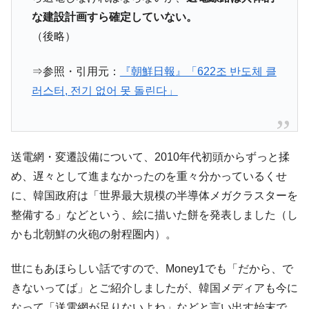
中国だけが鉄鋼輸出を異常増加させる ⇒ 中
『Money1』
な建設計画すら確定していない。
国の過剰生産が世界を蝕む。
（後略）
韓国製造業「半導体絶好調」のウラで他業
『Money1』
種は全般的「不調」⇒ PSIが示す現況は決して良くない。
⇒参照・引用元：
『朝鮮日報』「622조 반도체 클
러스터, 전기 없어 못 돌린다」
【米韓激突案件】韓国消費者院が『クーパ
『Money1』
ン』1人当たり賠償10万ウォンを認定 ⇒ 総額3兆7,000億
韓国で猛暑。南東部では干ばつ
『Money1』
韓国型イージス搭載の次世代駆逐艦
『Money1』
送電網・変遷設備について、2010年代初頭からずっと揉
「KDDX」1番艦、2032年竣工と公示
め、遅々として進まなかったのを重々分かっているくせ
【対日本円】ウォン安が急進！ 日米の協調
『Money1』
に、韓国政府は「世界最大規模の半導体メガクラスターを
に韓国がいっちょがみしたのでは。
整備する」などという、絵に描いた餅を発表しました（し
韓国政府『BYD』車への補助金を全廃 ⇒ 実
『Money1』
かも北朝鮮の火砲の射程圏内）。
は韓国で『BYD』車は売れている。6カ月で対前年同期比
1.9倍！
世にもあほらしい話ですので、Money1でも「だから、で
在韓米国大使スティールが着韓！⇒ さっそ
『Money1』
きないってば」とご紹介しましたが、韓国メディアも今に
く空港に詰めかけ「出て行け！」「極右勢力」のプラカー
なって「送電網が足りないよね」などと言い出す始末で