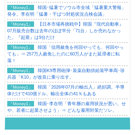
韓国･猛暑でソウル市全域「猛暑重大警報」
『Money1』
発令。李在明「猛暑・干ばつ対処状況点検会議」
【日本市場再挑戦中】韓国『現代自動車』
『Money1』
07月販売台数は去年のほぼ半分「71台」しか売れなかっ
た。『起亜』は9台だけ
韓国「信用赦免を何回やっても、何回やっ
『Money1』
ても」⇒ 257万人赦免したのに60万人がまた延滞者に転
落！
韓国K9専用砲弾･装薬自動供給装甲車両･珍
『Money1』
兵器「K10」が改良に乗り出す。
韓国「2026年07月の輸出入」絶好調。半導
『Money1』
体だけで410億ドル、輸出全体の41％もある
韓国･李在明「青年層の雇用状況が悪い。せ
『Money1』
や、若者に起業させよう」⇒ どんな雇用対策だソレ。
【韓国の外貨準備】2026年07月は4,279億ド
『Money1』
ル。外平債の発行「19.4億ドル」