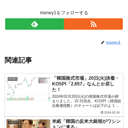
money1をフォローする
money1
関連記事
「韓国株式市場」20日(火)決着・
KOSPI
KOSPI「2,657」なんとか戻し
た！
2024年02月20日(火)の韓国株式市場が締
まりました。15:31現在、KOSPI（韓国総
合株価指数）のチャートは以下のように
なっています（チャートは
2024.02.20
『Investing.com』より引用）。一時
「2,643」まで下げたのですが、なんと
米紙「韓国の反米大統領がワシン
トピック
か...
トンに来る」