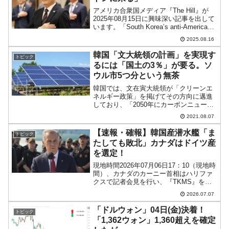
アメリカ合衆国メディア『The Hill』が
2025年08月15日に興味深い記事を出して
います。「South Korea’s anti-American
president is coming to Washington」（韓
2025.08.16
国の反米大統領...
韓国「文大統領の計画」を実現す
トピック
るには「国土の3％」が要る。ソ
ウル市5つ分という無茶
韓国では、文在寅大統領が「クリーンエ
ネルギー政策」を掲げてその方向に邁進
しており、「2050年にカーボンニュート
ラルを実現する」と宣言済みです。その
2021.08.07
ために太陽光発電・風力発電施設の増設
に急激に進めていますが、あまりのの急
【速報・確報】韓国産潜水艦「ま
トピック
進ぶりにひずみも生じ...
たしても敗北」カナダはドイツ産
を選定！
現地時間2026年07月06日17：10（現地時
間）、カナダのカーニー首相はハリファ
クスで記者会見を行い、『TKMS』を優
先交渉対象者に選定したことを正式に発
2026.07.07
表しました。ドイツの『TKMS』を選定
し、最大12隻の潜水艦の調達に向けて正
「ドルウォン」04日(金)決着！
トピック
式交渉...
「1,362ウォン」1,360超えを確定