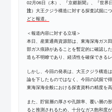
夏の甲子園、優勝校を最も多く輩出している
Fact1
02月06日（木）、『京郷新聞』、『世
注
）大王クジラ構造に対する探査試掘に
今話題の「楽天ライオンズ」とは？
Fact1
どと報道。
奇跡の毛色「白毛馬」とは？
Fact1
全て勝つといくら？ 競馬GI競走で勝利騎手
Fact1
＜報道内容に対する立場＞
平成仮面ライダーの意外すぎるモチーフとは
Fact1
本日、産業通商資源部は、東海深海ガス田
発表から2日で大崩壊、鳴かず飛ばずに終わ
Fact1
部ガス痕跡があることを暫定的に確認し
日本人マスターズ挑戦の歴史。松山以前に最
Fact1
造も不明瞭であり、経済性を確保できる
甲子園通算本塁打、最多の清原に次いで多く
Fact1
しかし、今回の発表は、大王クジラ構造
セレクトセールの高額取引馬が稼いだ金額と
Fact1
論を下したものではなく、今回の試掘で
東海深海全般における探査資料の精度を
また、貯留層の厚さや孔隙率、覆い層の
ると推測されるため、十分なガス飽和度