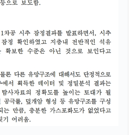
暴落に他人事のような発言。
年2Qの業績「史上最高益」当期純利益は前年同期比13.4倍に。
危機 ⇒ 10.7兆では損が出るからできない。
月29日(水)もサイドカー・サーキットブレイカーの二段コンボ
産業の半分未満しか雇用を生まない
したのは政界の責任だ」
い結果に。
』純借入金が約8兆。信用格付け「ネガティブ」にダウン
トブレイカーも発動！ 半導体2銘柄の暴落
！
術の塊！