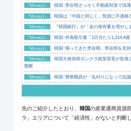
韓国･李在明さっそく不動産対策で浅
『Money1』
韓国は「中国と同じく」投資に不適格
『Money1』
『韓国銀行』が「金の保有量を増やし
『Money1』
韓国･外為取引量「1日当たり1,214.
『Money1』
韓国･帰ってきた李在明。李在明を支持し
『Money1』
韓国大統領府ボンクラ政策室長が告発さ
『Money1』
壟断
韓国･警察職員が「丸刈りになって抗
『Money1』
中国だけが鉄鋼輸出を異常増加させる 
『Money1』
韓国製造業「半導体絶好調」のウラで他
『Money1』
先のご紹介したとおり、
韓国
の産業通商資源部
【米韓激突案件】韓国消費者院が『クーパ
『Money1』
ラ」エリアについて「経済性」がないと判断
韓国で猛暑。南東部では干ばつ
『Money1』
韓国型イージス搭載の次世代駆逐艦「KD
『Money1』