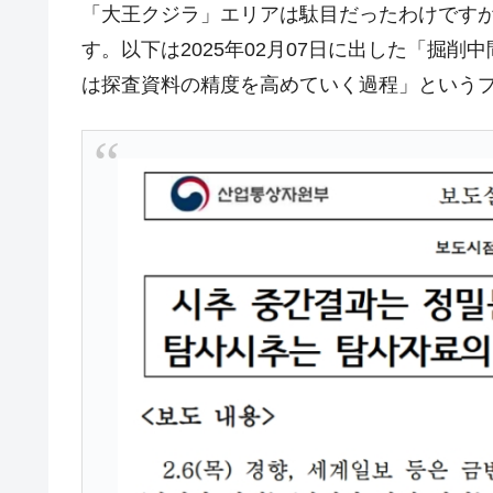
「大王クジラ」エリアは駄目だったわけです
【対日本円】ウォン安が急進！ 日米
『Money1』
す。以下は2025年02月07日に出した「掘削
韓国政府『BYD』車への補助金を全廃 
『Money1』
は探査資料の精度を高めていく過程」という
1.9倍！
在韓米国大使スティールが着韓！⇒ 
『Money1』
ドを掲げる「在韓反米勢力」
韓国政府「2035年までに18.4GW規
『Money1』
JPモルガン「韓国レバレッジETFの
『Money1』
韓国『国民年金公団』株価暴落で200
『Money1』
韓国政府「ニセＫ-ブランドを通報しよ
『Money1』
韓国「橋が落ちました」⇒ 耐久性「な
『Money1』
韓国鉄鋼最大手『POSCO』ズブズブ沈
『Money1』
米国下院「韓国の公務員個人をターゲ
『Money1』
する差別。許してはおかぬ