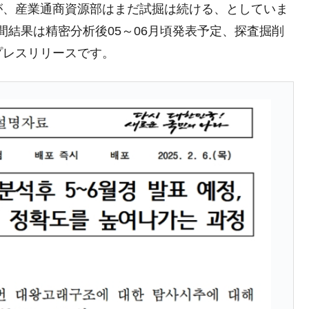
が、産業通商資源部はまだ試掘は続ける、としていま
の協調に韓国がいっちょがみしたのでは。
中間結果は精密分析後05～06月頃発表予定、探査掘削
⇒ 実は韓国で『BYD』車は売れている。6カ月で対前年同期比
プレスリリースです。
さっそく空港に詰めかけ「出て行け！」「極右勢力」のプラカー
模のAIデータセンター整備」⇒ だから無理だってば。
清算はほぼ終わった」
兆蒸発。
うキャンペーン」⇒ あの名物教授も登場！
さすぎ」では。
む。営業利益80.2％も減少
ットにぶん殴る法案」提出！⇒ クーパン問題は合衆国企業に対