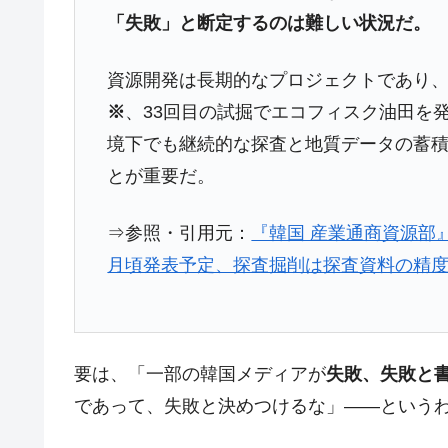
「失敗」と断定するのは難しい状況だ。
資源開発は長期的なプロジェクトであり、
※
、33回目の試掘でエコフィスク油田を
境下でも継続的な探査と地質データの蓄
とが重要だ。
⇒参照・引用元：
『韓国 産業通商資源部
月頃発表予定、探査掘削は探査資料の精
要は、「一部の韓国メディアが
失敗、失敗と
であって、失敗と決めつけるな」――という