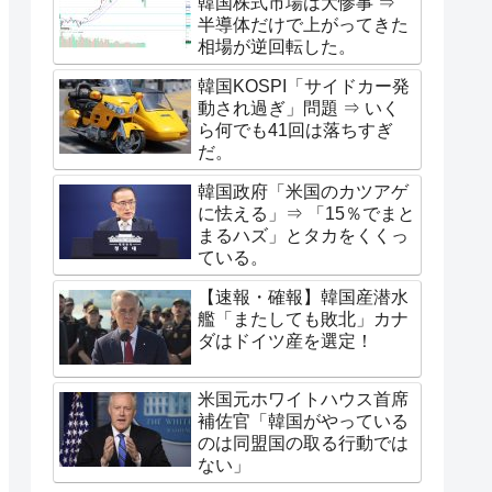
韓国株式市場は大惨事 ⇒
半導体だけで上がってきた
相場が逆回転した。
韓国KOSPI「サイドカー発
動され過ぎ」問題 ⇒ いく
ら何でも41回は落ちすぎ
だ。
韓国政府「米国のカツアゲ
に怯える」⇒ 「15％でまと
まるハズ」とタカをくくっ
ている。
【速報・確報】韓国産潜水
艦「またしても敗北」カナ
ダはドイツ産を選定！
米国元ホワイトハウス首席
補佐官「韓国がやっている
のは同盟国の取る行動では
ない」