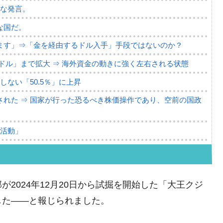
薄な発言。
な国だ。
ます」⇒「金を経由するドル入手」手段ではないのか？
4億ドル」まで拡大 ⇒ 海外資金の動きに強く左右される状態
ない「50.5％」に上昇
れた ⇒ 国家が行った恐るべき株価操作であり、空前の国政
議活動」
⇒ 中国の過剰生産が世界を蝕む。
業種は全般的「不調」⇒ PSIが示す現況は決して良くない。
が2024年12月20日から試掘を開始した「大王クジ
ン』1人当たり賠償10万ウォンを認定 ⇒ 総額3兆7,000億
した――と報じられました。
DX」1番艦、2032年竣工と公示