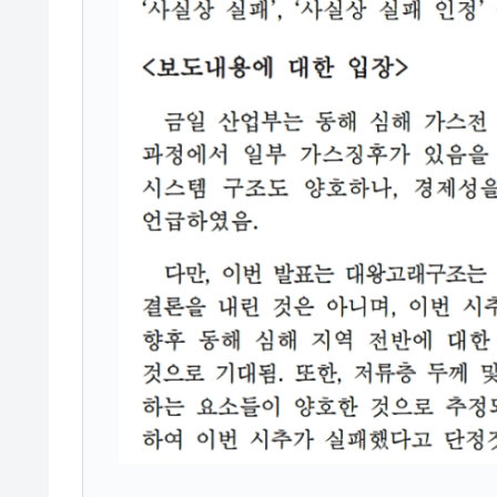
韓国ボンクラ政策室長･金容範、株価
『Money1』
韓国半導体『SKハイニックス』2026
『Money1』
韓国･加徳島新国際空港「またも暗礁」の
『Money1』
【速報】韓国株式市場の暴落・本日07
『Money1』
発動！
IT産業は人を雇用する効果は低い。全
『Money1』
韓国「株式市場が賭博場のように変質
『Money1』
韓国「2026年1Q 資金循環統計」面白
『Money1』
韓国化学企業最大手『ロッテケミカル
『Money1』
韓国株式市場･暗黒の火曜日。サーキッ
『Money1』
韓国･カードローン金利「15％」突破
『Money1』
日本の誇る海洋資源調査船『白嶺』は先進技
Fact1