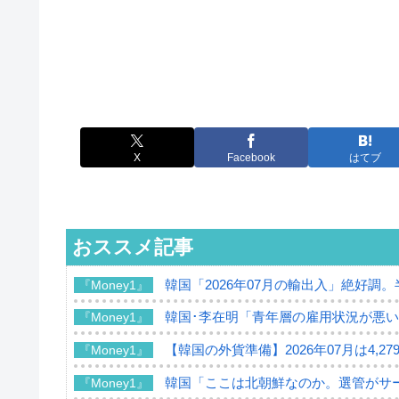
X
Facebook
はてブ
おススメ記事
韓国「2026年07月の輸出入」絶好調
『Money1』
韓国･李在明「青年層の雇用状況が悪い
『Money1』
【韓国の外貨準備】2026年07月は4,2
『Money1』
韓国「ここは北朝鮮なのか。選管がサ
『Money1』