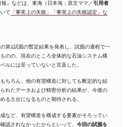
都道府県とは？
界日報』などは、東海（日本海：原文ママ／
引用者
ついて
「事実上の失敗」「事実上の失敗認定」な
がもらえる賞金とは？
？
の第1試掘の暫定結果を発表し、試掘の過程で一
りそうなスーパーリーグとは？
たものの、現在のところ全体的な石油システム構
高位だった選手とは？
レベルには至っていないと言及した。
打っている意外な選手とは？
はもちろん、他の有望構造に対しても断定的な結
は？
得られたデータおよび精密分析の結果が、今後の
高める土台になるものと期待される。
形成など、有望構造を構成する要素がそろってい
が確認されなかったからといって、
今回の試掘を