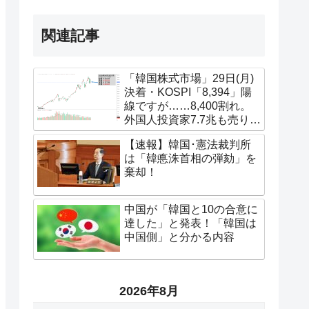
関連記事
「韓国株式市場」29日(月)
決着・KOSPI「8,394」陽
線ですが……8,400割れ。
外国人投資家7.7兆も売り越
し
【速報】韓国･憲法裁判所
は「韓悳洙首相の弾劾」を
棄却！
中国が「韓国と10の合意に
達した」と発表！「韓国は
中国側」と分かる内容
2026年8月