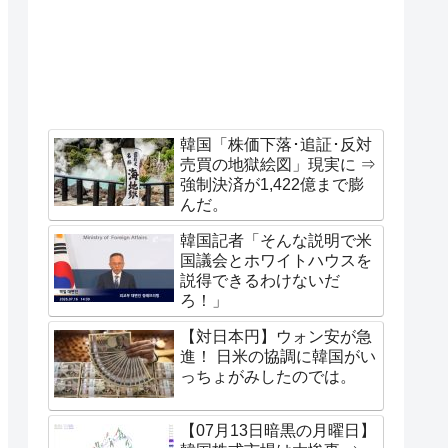
韓国「株価下落･追証･反対
売買の地獄絵図」現実に ⇒
強制決済が1,422億まで膨
んだ。
韓国記者「そんな説明で米
国議会とホワイトハウスを
説得できるわけないだ
ろ！」
【対日本円】ウォン安が急
進！ 日米の協調に韓国がい
っちょがみしたのでは。
【07月13日暗黒の月曜日】