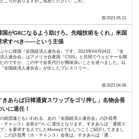
ところがありますがご寛恕ください。これ...
活動」
2023.05.21
⇒ 中国の過剰生産が世界を蝕む。
韓国がG8になるよう助けろ。先端技術をくれ」米国
業種は全般的「不調」⇒ PSIが示す現況は決して良くない。
要求すべき――という主張
ぶりに韓国『全国経済人連合会』です。2023年04月04日、『全
』1人当たり賠償10万ウォンを認定 ⇒ 総額3兆7,000億
済人連合会』はアメリカ合衆国『CSIS』と共同でウェビナーを開
たのですが、この中で会長代行が興味深いことを述べました。以
『全国経済人連合会』が出したプレスリリー...
DX」1番艦、2032年竣工と公示
2023.04.06
協調に韓国がいっちょがみしたのでは。
すきあらば日韓通貨スワップをゴリ押し」名物会長
⇒ 実は韓国で『BYD』車は売れている。6カ月で対前年同期比
ついに退任！
の経団連ともいわれる、あの『全国経済人連合会』の許昌秀
っそく空港に詰めかけ「出て行け！」「極右勢力」のプラカー
・チャンス）会長がついに退任となります。すきあらば「通貨ス
プ」を要求する人でしたMoney1でもしつこくご紹介してきまし
、この許昌秀（ホ・チャンス）会長は、すきあらば「通...