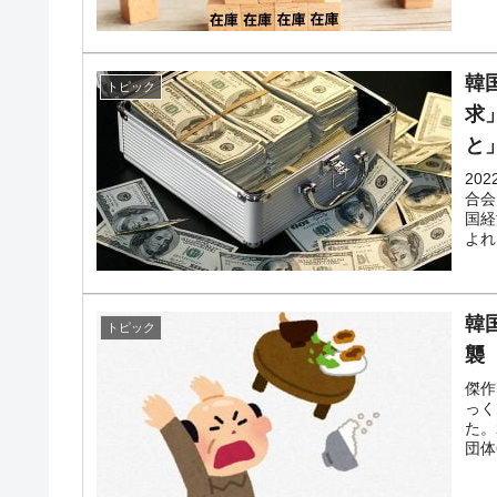
韓
トピック
求
と
20
合会
国経
よれ
韓
トピック
襲
傑作
っく
た。
団体