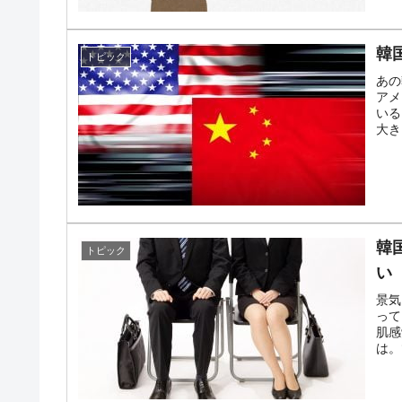
韓
トピック
あの
アメ
いる
大き
韓
トピック
い
景気
って
肌感
は。