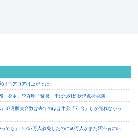
⇒ 実はコアコアは上がった。
報」発令。李在明「猛暑・干ばつ対処状況点検会議」
』07月販売台数は去年のほぼ半分「71台」しか売れなかっ
ても」⇒ 257万人赦免したのに60万人がまた延滞者に転