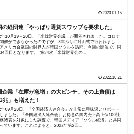
模のAIデータセンター整備」⇒ だから無理だってば。
2023.01.15
国の経団連「やっぱり通貨スワップを要求した」
22年10月19～20日、「米韓財界会議」が開催されました。コロナ
開催ができなかったのですが、3年ぶりに対面式で行われまし
アメリカ合衆国の財界人が韓国ソウルを訪問。今回の開催で、同
34回目となります。↑第34次「米韓財界会の...
2022.10.21
国企業「在庫が急増」の大ピンチ。その上負債は
53兆」も増えた！
22年09月28日、『全国経済人連合会』が非常に興味深いリポート
しました。『全国経済人連合会』お得意の国内売上高上位100社
務諸表を対象にした調査で、韓国メディア『ソウル経済』と共同
っています。これによると、2022年第2四...