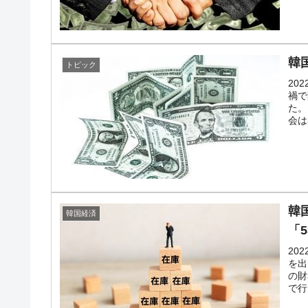
韓国政府「2035年までに18.4GW規
『Money1』
韓
トピック
20
禍で
た。
会は
韓
韓国経済
「
20
を出
の財
で行