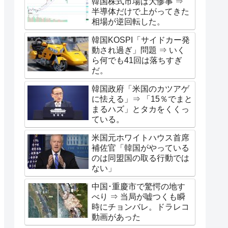
韓国株式市場は大惨事 ⇒
半導体だけで上がってきた
相場が逆回転した。
韓国KOSPI「サイドカー発
動され過ぎ」問題 ⇒ いく
ら何でも41回は落ちすぎ
だ。
韓国政府「米国のカツアゲ
に怯える」⇒ 「15％でまと
まるハズ」とタカをくくっ
ている。
米国元ホワイトハウス首席
補佐官「韓国がやっている
のは同盟国の取る行動では
ない」
中国･重慶市で驚愕の地す
べり ⇒ 当局が嘘つくも瞬
時にチョンバレ。ドラレコ
動画があった