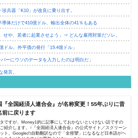
･珍兵器「K10」が改良に乗り出す。
半導体だけで410億ドル、輸出全体の41％もある
。せや、若者に起業させよう」⇒ どんな雇用対策だソレ。
79億ドル。外平債の発行「19.4億ドル」
ーバーにウソのデータを入力したのは明白だ」
な発言。
な国だ。
ます」⇒「金を経由するドル入手」手段ではないのか？
国『全国経済人連合会』が名称変更！55年ぶりに昔
4億ドル」まで拡大 ⇒ 海外資金の動きに強く左右される状態
名前に戻ります
ない「50.5％」に上昇
タですが、Money1的に記事にしておかないといけない話ですの
ご紹介します。↑『全国経済人連合会』の公式サイト／スクリーン
ット。Googleの自動翻訳なので「全痙攣」になるなど日本語がヘ
れた ⇒ 国家が行った恐るべき株価操作であり、空前の国政壟