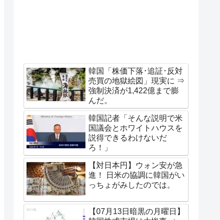
韓国「株価下落･追証･反対
売買の地獄絵図」現実に ⇒
強制決済が1,422億まで膨
んだ。
韓国記者「そんな説明で米
国議会とホワイトハウスを
説得できるわけないだ
ろ！」
【対日本円】ウォン安が急
進！ 日米の協調に韓国がい
っちょがみしたのでは。
【07月13日暗黒の月曜日】