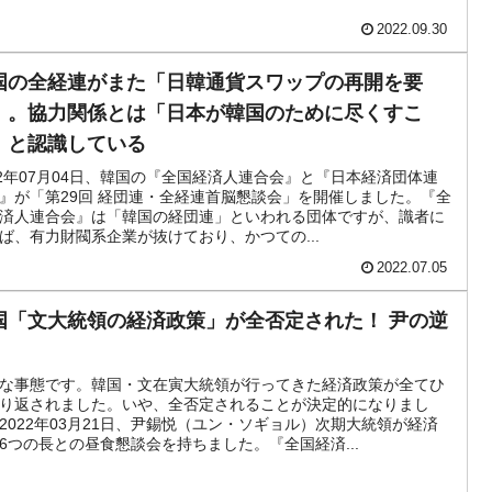
2022.09.30
国の全経連がまた「日韓通貨スワップの再開を要
」。協力関係とは「日本が韓国のために尽くすこ
」と認識している
22年07月04日、韓国の『全国経済人連合会』と『日本経済団体連
』が「第29回 経団連・全経連首脳懇談会」を開催しました。『全
済人連合会』は「韓国の経団連」といわれる団体ですが、識者に
ば、有力財閥系企業が抜けており、かつての...
2022.07.05
国「文大統領の経済政策」が全否定された！ 尹の逆
な事態です。韓国・文在寅大統領が行ってきた経済政策が全てひ
り返されました。いや、全否定されることが決定的になりまし
2022年03月21日、尹錫悦（ユン・ソギョル）次期大統領が経済
6つの長との昼食懇談会を持ちました。『全国経済...