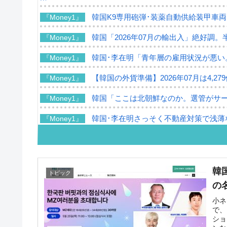
韓国K9専用砲弾･装薬自動供給装甲車両
『Money1』
韓国「2026年07月の輸出入」絶好調。
『Money1』
韓国･李在明「青年層の雇用状況が悪い
『Money1』
【韓国の外貨準備】2026年07月は4,2
『Money1』
韓国「ここは北朝鮮なのか。選管がサ
『Money1』
韓国･李在明さっそく不動産対策で浅薄
『Money1』
韓国は「中国と同じく」投資に不適格
『Money1』
『韓国銀行』が「金の保有量を増やし
『Money1』
韓
トピック
韓国･外為取引量「1日当たり1,214.
『Money1』
の
韓国･帰ってきた李在明。李在明を支持し
『Money1』
小ネ
で、
ショ
韓国大統領府ボンクラ政策室長が告発さ
『Money1』