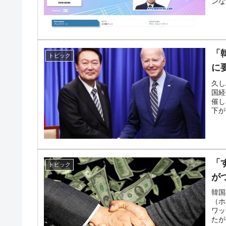
ンな
断
韓国･警察職員が「丸刈りになって抗議
『Money1』
中国だけが鉄鋼輸出を異常増加させる 
『Money1』
「
トピック
韓国製造業「半導体絶好調」のウラで他
『Money1』
に
久し
【米韓激突案件】韓国消費者院が『クーパン
『Money1』
国経
催し
韓国で猛暑。南東部では干ばつ
『Money1』
下が
韓国型イージス搭載の次世代駆逐艦「KD
『Money1』
【対日本円】ウォン安が急進！ 日米の
『Money1』
「
トピック
韓国政府『BYD』車への補助金を全廃 
『Money1』
が
1.9倍！
韓国
在韓米国大使スティールが着韓！⇒ さ
『Money1』
（ホ
ワッ
ドを掲げる「在韓反米勢力」
たが