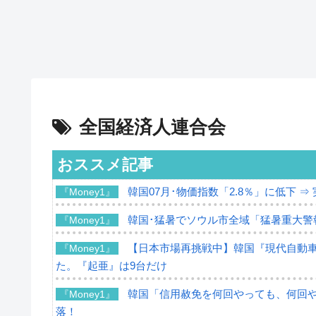
全国経済人連合会
おススメ記事
韓国07月･物価指数「2.8％」に低下 
『Money1』
韓国･猛暑でソウル市全域「猛暑重大警
『Money1』
【日本市場再挑戦中】韓国『現代自動車
『Money1』
た。『起亜』は9台だけ
韓国「信用赦免を何回やっても、何回やっ
『Money1』
落！