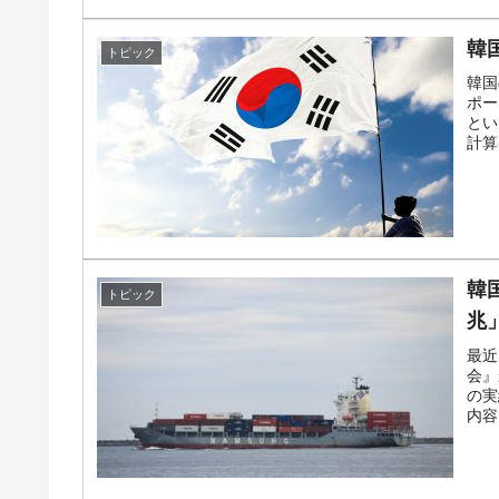
韓
トピック
韓国
ポー
とい
計算
韓
トピック
兆
最近
会』
の実
内容