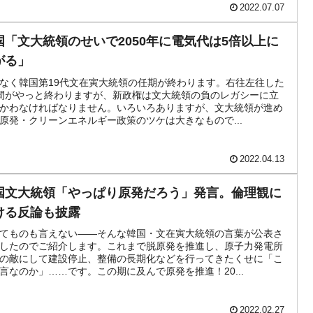
2022.07.07
国「文大統領のせいで2050年に電気代は5倍以上に
がる」
なく韓国第19代文在寅大統領の任期が終わります。右往左往した
間がやっと終わりますが、新政権は文大統領の負のレガシーに立
かわなければなりません。いろいろありますが、文大統領が進め
原発・クリーンエネルギー政策のツケは大きなもので...
2022.04.13
国文大統領「やっぱり原発だろう」発言。倫理観に
ける反論も披露
てものも言えない――そんな韓国・文在寅大統領の言葉が公表さ
したのでご紹介します。これまで脱原発を推進し、原子力発電所
の敵にして建設停止、整備の長期化などを行ってきたくせに「こ
言なのか」……です。この期に及んで原発を推進！20...
2022.02.27