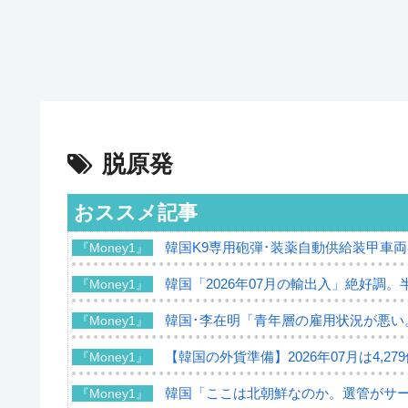
脱原発
おススメ記事
韓国K9専用砲弾･装薬自動供給装甲車両
『Money1』
韓国「2026年07月の輸出入」絶好調。
『Money1』
韓国･李在明「青年層の雇用状況が悪い
『Money1』
【韓国の外貨準備】2026年07月は4,2
『Money1』
韓国「ここは北朝鮮なのか。選管がサ
『Money1』