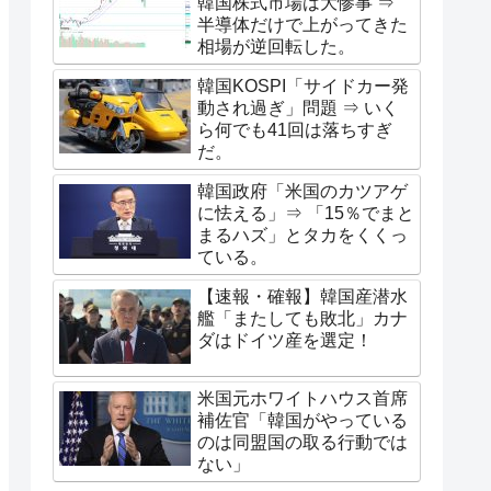
韓国株式市場は大惨事 ⇒
半導体だけで上がってきた
相場が逆回転した。
韓国KOSPI「サイドカー発
動され過ぎ」問題 ⇒ いく
ら何でも41回は落ちすぎ
だ。
韓国政府「米国のカツアゲ
に怯える」⇒ 「15％でまと
まるハズ」とタカをくくっ
ている。
【速報・確報】韓国産潜水
艦「またしても敗北」カナ
ダはドイツ産を選定！
米国元ホワイトハウス首席
補佐官「韓国がやっている
のは同盟国の取る行動では
ない」