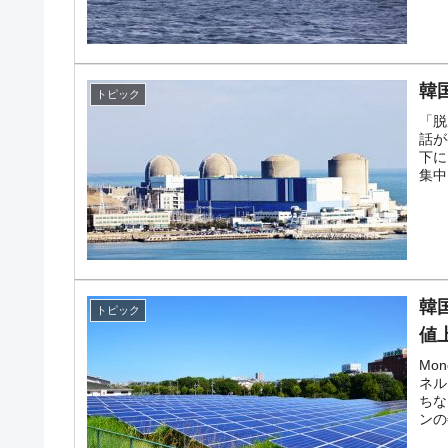
韓
トピック
「脱
話が
下に
集中
韓
トピック
値
Mo
ネル
ちな
ンの