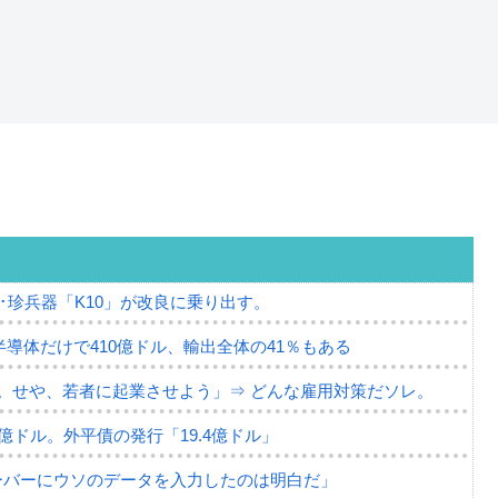
･珍兵器「K10」が改良に乗り出す。
半導体だけで410億ドル、輸出全体の41％もある
。せや、若者に起業させよう」⇒ どんな雇用対策だソレ。
79億ドル。外平債の発行「19.4億ドル」
ーバーにウソのデータを入力したのは明白だ」