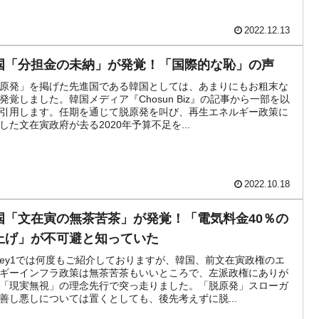
2022.12.13
国「分担金の未納」が発覚！「国際的な恥」の声
原発」を掲げた先進国である韓国としては、あまりにもお粗末な
発覚しました。韓国メディア『Chosun Biz』の記事から一部を以
引用します。任期を通じて脱原発を叫び、再生エネルギー政策に
した文在寅政府が去る2020年予算不足を...
2022.10.18
国「文在寅の無茶苦茶」が発覚！「電気料金40％の
上げ」が不可避と知っていた
ney1では何度もご紹介しておりますが、韓国、前文在寅政権のエ
ギーインフラ政策は無茶苦茶もいいところで、左派政権にありが
「現実無視」の理念先行で突っ走りました。「脱原発」スローガ
善し悪しについては置くとしても、後先考えずに脱...