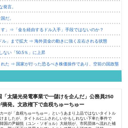
な発言。
な国だ。
ます」⇒「金を経由するドル入手」手段ではないのか？
4億ドル」まで拡大 ⇒ 海外資金の動きに強く左右される状態
ない「50.5％」に上昇
れた ⇒ 国家が行った恐るべき株価操作であり、空前の国政壟
活動」
⇒ 中国の過剰生産が世界を蝕む。
国「太陽光発電事業で一儲けを企んだ」公務員250
が摘発。文政権下で血税ちゅーちゅー
業種は全般的「不調」⇒ PSIが示す現況は決して良くない。
カーが「血税ちゅーちゅー」というあまり上品ではないタイトル
』1人当たり賠償10万ウォンを認定 ⇒ 総額3兆7,000億
けましたが、タイトルにふさわしいかもしれない下卑た事件で
韓国の尹錫悦（ユン・ソギョル）大統領が、市民団体へ流れた補