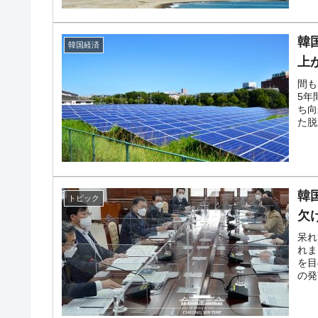
韓
韓国経済
上
間も
5年
ち向
た脱
韓
トピック
欠
呆れ
れま
を目
の発