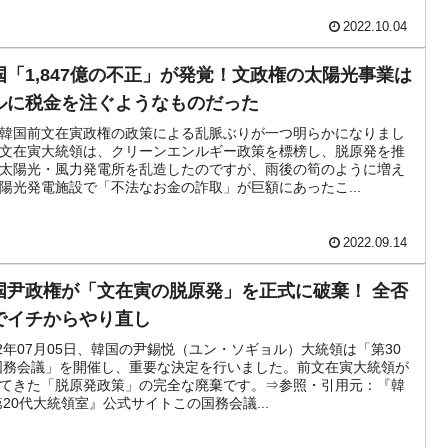
2022.10.04
国「1,847億の不正」が発覚！文政権の太陽光事業は
ルに税金を注ぐようなものだった
韓国前文在寅政権の政策による乱脈ぶりが一つ明らかになりまし
文在寅大統領は、クリーンエンルギー政策を標榜し、脱原発を推
太陽光・風力発電所を乱造したのですが、雨後の筍のように増え
陽光発電施設で「不法なお金の詐取」が巨額にあったこ...
2022.09.14
国尹政権が「文在寅の脱原発」を正式に破棄！ 全否
でイチからやり直し
22年07月05日、韓国の尹錫悦（ユン・ソギョル）大統領は「第30
国務会議」を開催し、重要な決定を行いました。前文在寅大統領が
てきた「脱原発政策」の完全な廃棄です。⇒参照・引用元：『韓
第20代大統領室』公式サイトこの国務会議...