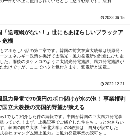
の一部が不正に使用されていたとして怒り心頭です。法的...
DX」1番艦、2032年竣工と公示
2023.06.15
協調に韓国がいっちょがみしたのでは。
国「送電網がない！」世にもあほらしいブラックア
⇒ 実は韓国で『BYD』車は売れている。6カ月で対前年同期比
ト危機
もアホらしい話の第二章です。韓国の前文在寅大統領は脱原発・
ーンエネルギー政策を掲げて太陽光・風力発電所の乱造にひた走
っそく空港に詰めかけ「出て行け！」「極右勢力」のプラカー
した。雨後のタケノコのように太陽光発電施設、風力発電施設が
たわけですが、ここでハタと気付きます。変電所と送電...
模のAIデータセンター整備」⇒ だから無理だってば。
2022.12.21
算はほぼ終わった」
国風力発電で70億円のボロ儲けが水の泡！ 事業権剥
蒸発。
で国立大教授の売国的野望が潰える
うキャンペーン」⇒ あの名物教授も登場！
ney1でもご紹介した件の続報です。中国が韓国の巨大風力発電事
狙っていた！まず、上掲記事でご紹介した件をちょっとおさらい
さすぎ」では。
す。韓国の国立大学『全北大学』のS教授は、自身が設立した
式会社セマングム海上風力』に風力発電事業の認可を...