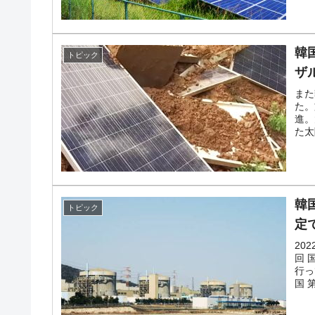
韓
トピック
ザ
また
た。
進。
た太
韓
トピック
定
20
回 
行っ
国 