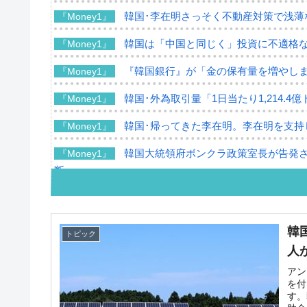
韓国･李在明さっそく不動産対策で浅薄
『Money1』
韓国は「中国と同じく」投資に不適格
『Money1』
『韓国銀行』が「金の保有量を増やし
『Money1』
韓国･外為取引量「1日当たり1,214.
『Money1』
韓国･帰ってきた李在明。李在明を支持し
『Money1』
韓国大統領府ボンクラ政策室長が告発さ
『Money1』
断
韓国･警察職員が「丸刈りになって抗議
『Money1』
中国だけが鉄鋼輸出を異常増加させる 
『Money1』
韓
トピック
人
韓国製造業「半導体絶好調」のウラで他
『Money1』
アン
【米韓激突案件】韓国消費者院が『クーパン
『Money1』
を付
す。