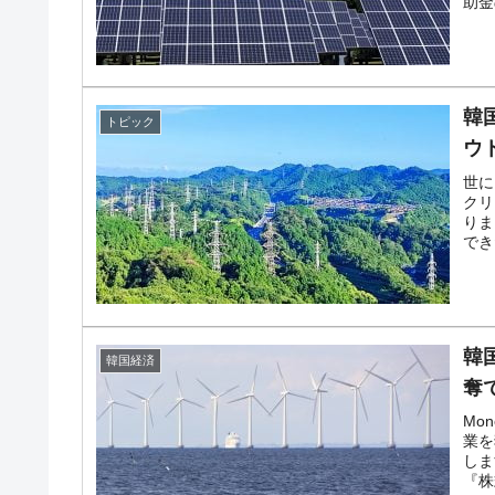
韓国で猛暑。南東部では干ばつ
『Money1』
助金
韓国型イージス搭載の次世代駆逐艦「KD
『Money1』
【対日本円】ウォン安が急進！ 日米の
『Money1』
韓
トピック
韓国政府『BYD』車への補助金を全廃 
『Money1』
ウ
1.9倍！
世に
クリ
在韓米国大使スティールが着韓！⇒ さ
『Money1』
りま
ドを掲げる「在韓反米勢力」
でき
韓国政府「2035年までに18.4GW規
『Money1』
JPモルガン「韓国レバレッジETFの清
『Money1』
韓
韓国経済
韓国『国民年金公団』株価暴落で200兆
『Money1』
奪
韓国政府「ニセＫ-ブランドを通報しよ
『Money1』
Mo
業を
韓国「橋が落ちました」⇒ 耐久性「な
『Money1』
しま
『株