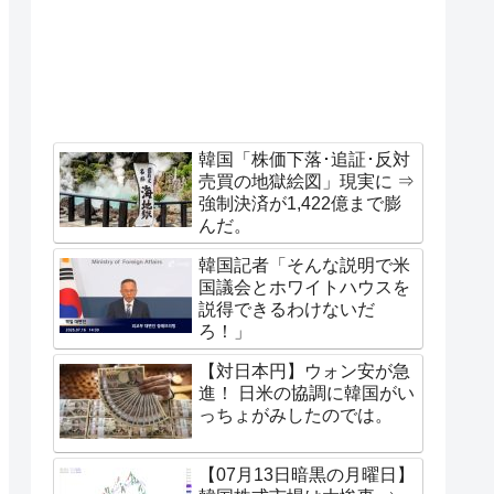
韓国「株価下落･追証･反対
売買の地獄絵図」現実に ⇒
強制決済が1,422億まで膨
んだ。
韓国記者「そんな説明で米
国議会とホワイトハウスを
説得できるわけないだ
ろ！」
【対日本円】ウォン安が急
進！ 日米の協調に韓国がい
っちょがみしたのでは。
【07月13日暗黒の月曜日】