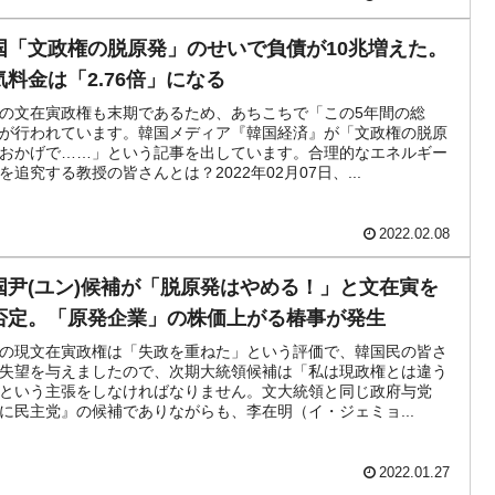
国「文政権の脱原発」のせいで負債が10兆増えた。
気料金は「2.76倍」になる
の文在寅政権も末期であるため、あちこちで「この5年間の総
が行われています。韓国メディア『韓国経済』が「文政権の脱原
おかげで……」という記事を出しています。合理的なエネルギー
を追究する教授の皆さんとは？2022年02月07日、...
2022.02.08
国尹(ユン)候補が「脱原発はやめる！」と文在寅を
否定。「原発企業」の株価上がる椿事が発生
の現文在寅政権は「失政を重ねた」という評価で、韓国民の皆さ
失望を与えましたので、次期大統領候補は「私は現政権とは違う
という主張をしなければなりません。文大統領と同じ政府与党
に民主党』の候補でありながらも、李在明（イ・ジェミョ...
2022.01.27