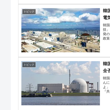
韓
トピック
電
韓国
括」
発の
政策
韓
トピック
全
韓国
んに
よ」
『共