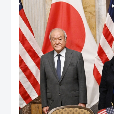
【対日本円】ウォン安が急進！ 日米
『Money1』
韓国政府『BYD』車への補助金を全廃 
『Money1』
1.9倍！
在韓米国大使スティールが着韓！⇒ 
『Money1』
ドを掲げる「在韓反米勢力」
韓国政府「2035年までに18.4GW規
『Money1』
JPモルガン「韓国レバレッジETFの
『Money1』
韓国『国民年金公団』株価暴落で200
『Money1』
韓国政府「ニセＫ-ブランドを通報しよ
『Money1』
韓国「橋が落ちました」⇒ 耐久性「な
『Money1』
韓国鉄鋼最大手『POSCO』ズブズブ沈
『Money1』
米国下院「韓国の公務員個人をターゲ
『Money1』
する差別。許してはおかぬ
韓国ボンクラ政策室長･金容範、株価
『Money1』