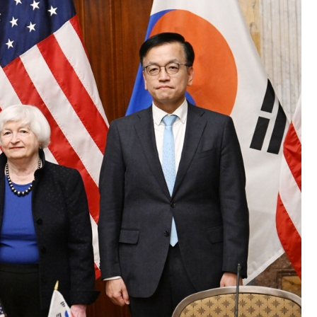
の協調に韓国がいっちょがみしたのでは。
⇒ 実は韓国で『BYD』車は売れている。6カ月で対前年同期比
さっそく空港に詰めかけ「出て行け！」「極右勢力」のプラカー
模のAIデータセンター整備」⇒ だから無理だってば。
清算はほぼ終わった」
兆蒸発。
うキャンペーン」⇒ あの名物教授も登場！
さすぎ」では。
む。営業利益80.2％も減少
ットにぶん殴る法案」提出！⇒ クーパン問題は合衆国企業に対
暴落に他人事のような発言。