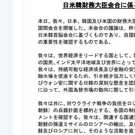
今話題の「楽天ライオンズ」とは？
Fact1
奇跡の毛色「白毛馬」とは？
Fact1
全て勝つといくら？ 競馬GI競走で勝利騎手
Fact1
平成仮面ライダーの意外すぎるモチーフとは
Fact1
発表から2日で大崩壊、鳴かず飛ばずに終わ
Fact1
日本人マスターズ挑戦の歴史。松山以前に最
Fact1
甲子園通算本塁打、最多の清原に次いで多く
Fact1
セレクトセールの高額取引馬が稼いだ金額と
Fact1