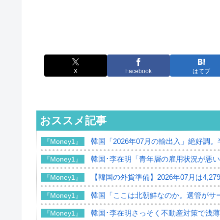
X
Facebook
はてブ
おススメ記事
韓国「2026年07月の輸出入」絶好調
『Money1』
韓国･李在明「青年層の雇用状況が悪い
『Money1』
【韓国の外貨準備】2026年07月は4,2
『Money1』
韓国「ここは北朝鮮なのか。選管がサ
『Money1』
韓国･李在明さっそく不動産対策で浅
『Money1』