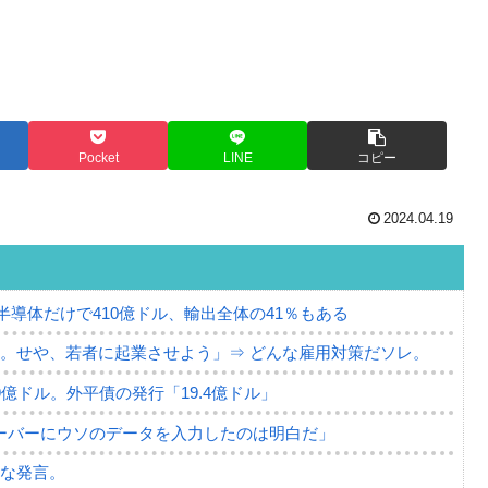
Pocket
LINE
コピー
2024.04.19
。半導体だけで410億ドル、輸出全体の41％もある
。せや、若者に起業させよう」⇒ どんな雇用対策だソレ。
79億ドル。外平債の発行「19.4億ドル」
ーバーにウソのデータを入力したのは明白だ」
薄な発言。