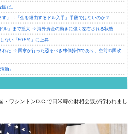
な国だ。
ます」⇒「金を経由するドル入手」手段ではないのか？
4億ドル」まで拡大 ⇒ 海外資金の動きに強く左右される状態
ない「50.5％」に上昇
れた ⇒ 国家が行った恐るべき株価操作であり、空前の国政
議活動」
⇒ 中国の過剰生産が世界を蝕む。
業種は全般的「不調」⇒ PSIが示す現況は決して良くない。
衆国・ワシントンD.C.で日米韓の財相会談が行われまし
ン』1人当たり賠償10万ウォンを認定 ⇒ 総額3兆7,000億
DX」1番艦、2032年竣工と公示