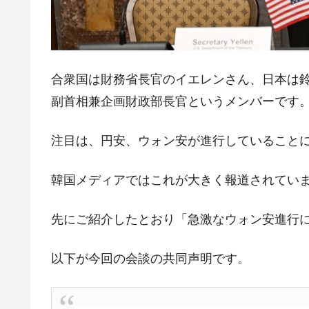
韓国半導体『SKハイニックス』2026
『Money1』
韓国･加徳島新国際空港「またも暗礁」の
『Money1』
【速報】韓国株式市場の暴落・本日07
『Money1』
合衆国は財務省長官のイエレンさん、日本は
発動！
副首相兼企画財政部長官というメンバーです
IT産業は人を雇用する効果は低い。全
『Money1』
注目は、円安、ウォン安が進行していること
韓国「株式市場が賭博場のように変質
『Money1』
韓国「2026年1Q 資金循環統計」面白
『Money1』
韓国メディアではこれが大きく報道されてい
韓国化学企業最大手『ロッテケミカル
『Money1』
韓国株式市場･暗黒の火曜日。サーキッ
『Money1』
先にご紹介したとおり「急激なウォン安進行
韓国･カードローン金利「15％」突破
『Money1』
以下が今回の会談の共同声明です。
日本の誇る海洋資源調査船『白嶺』は先進技
Fact1
夏の甲子園、優勝校を最も多く輩出している
Fact1