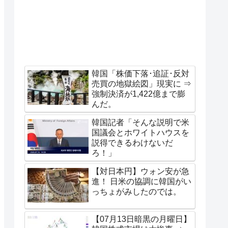
韓国「株価下落･追証･反対
売買の地獄絵図」現実に ⇒
強制決済が1,422億まで膨
んだ。
韓国記者「そんな説明で米
国議会とホワイトハウスを
説得できるわけないだ
ろ！」
【対日本円】ウォン安が急
進！ 日米の協調に韓国がい
っちょがみしたのでは。
【07月13日暗黒の月曜日】