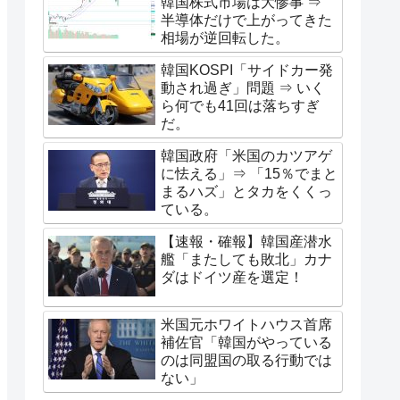
韓国株式市場は大惨事 ⇒
半導体だけで上がってきた
相場が逆回転した。
韓国KOSPI「サイドカー発
動され過ぎ」問題 ⇒ いく
ら何でも41回は落ちすぎ
だ。
韓国政府「米国のカツアゲ
に怯える」⇒ 「15％でまと
まるハズ」とタカをくくっ
ている。
【速報・確報】韓国産潜水
艦「またしても敗北」カナ
ダはドイツ産を選定！
米国元ホワイトハウス首席
補佐官「韓国がやっている
のは同盟国の取る行動では
ない」