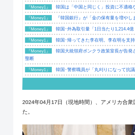
韓国は「中国と同じく」投資に不適格
『Money1』
『韓国銀行』が「金の保有量を増やし
『Money1』
韓国･外為取引量「1日当たり1,214.
『Money1』
韓国･帰ってきた李在明。李在明を支持し
『Money1』
韓国大統領府ボンクラ政策室長が告発さ
『Money1』
壟断
韓国･警察職員が「丸刈りになって抗
『Money1』
中国だけが鉄鋼輸出を異常増加させる 
『Money1』
韓国製造業「半導体絶好調」のウラで他
『Money1』
2024年04月17日（現地時間）、アメリカ合
【米韓激突案件】韓国消費者院が『クーパ
『Money1』
た。
韓国で猛暑。南東部では干ばつ
『Money1』
韓国型イージス搭載の次世代駆逐艦「KD
『Money1』