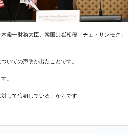
年2Qの業績「史上最高益」当期純利益は前年同期比13.4倍に。
危機 ⇒ 10.7兆では損が出るからできない。
月29日(水)もサイドカー・サーキットブレイカーの二段コンボ
鈴木俊一財務大臣、韓国は崔相穆（チェ・サンモク）
。
産業の半分未満しか雇用を生まない
についての声明が出たことです。
したのは政界の責任だ」
い結果に。
ます。
』純借入金が約8兆。信用格付け「ネガティブ」にダウン
トブレイカーも発動！ 半導体2銘柄の暴落
に対して狼狽している」からです。
！
術の塊！
都道府県とは？