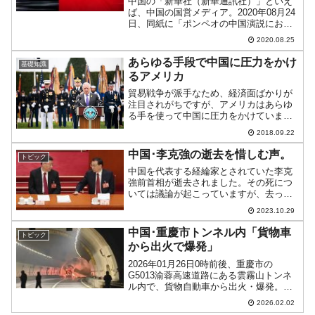
中国の「新華社（新華通訊社）」といえ
ば、中国の国営メディア。2020年08月24
日、同紙に「ポンペオの中国演説におけ
るウソと真実」という驚くほど長い記事
2020.08.25
が掲載されました。⇒参照・引用元：
『新華通訊社』「ポンペオの中国演説に
あらゆる手段で中国に圧力をかけ
基礎知識
おけるウソと真実」...
るアメリカ
貿易戦争が派手なため、経済面ばかりが
注目されがちですが、アメリカはあらゆ
る手を使って中国に圧力をかけていま
す。例えば、・「航行の自由作戦」
2018.09.22
(Freedom of Navigation)を継続中国が国
際条約に基づかず領有権を主張する南シ
中国･李克強の逝去を惜しむ声。
トピック
ナ海(...
中国を代表する経綸家とされていた李克
強前首相が逝去されました。その死につ
いては議論が起こっていますが、去って
いった人を呼び戻すことはできません。
2023.10.29
中国のメディア、またSNSなどでは李克
強さんを惜しむ声が上がっています。例
中国･重慶市トンネル内「貨物車
トピック
えば、以下は李克強さん...
から出火で爆発」
2026年01月26日0時前後、重慶市の
G5013渝蓉高速道路にある雲霧山トンネ
ル内で、貨物自動車から出火・爆発。火
災となって周囲に煙が充満し、他のクル
2026.02.02
マが慌てて避難する事態となりました。↑