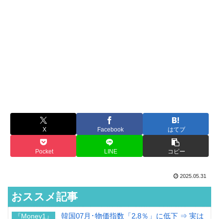
X
Facebook
はてブ
Pocket
LINE
コピー
2025.05.31
おススメ記事
韓国07月･物価指数「2.8％」に低下 ⇒ 実は
『Money1』