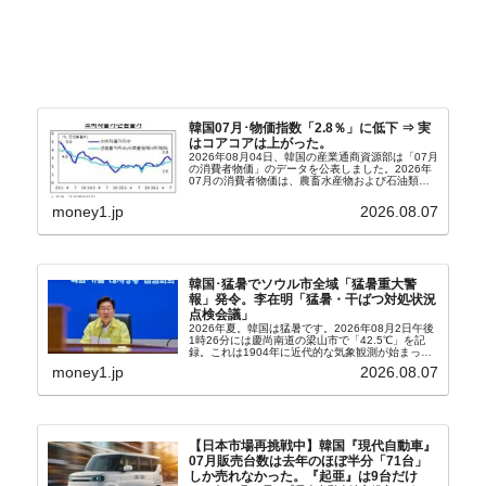
韓国07月･物価指数「2.8％」に低下 ⇒ 実
はコアコアは上がった。
2026年08月04日、韓国の産業通商資源部は「07月
の消費者物価」のデータを公表しました。2026年
07月の消費者物価は、農畜水産物および石油類の
上昇率が鈍化したことなどにより、前年同月比
2.8％上昇（06月は3.2％）となり、上昇率は前...
money1.jp
2026.08.07
韓国･猛暑でソウル市全域「猛暑重大警
報」発令。李在明「猛暑・干ばつ対処状況
点検会議」
2026年夏。韓国は猛暑です。2026年08月2日午後
1時26分には慶尚南道の梁山市で「42.5℃」を記
録。これは1904年に近代的な気象観測が始まって
以来の韓国史上最高気温です。08月04日には、ソ
money1.jp
2026.08.07
ウル市全域への「猛暑重大警報」が発令され...
【日本市場再挑戦中】韓国『現代自動車』
07月販売台数は去年のほぼ半分「71台」
しか売れなかった。『起亜』は9台だけ