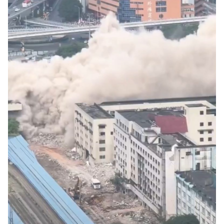
奇跡の毛色「白毛馬」とは？
Fact1
全て勝つといくら？ 競馬GI競走で勝利騎手がもら
Fact1
える賞金とは？
平成仮面ライダーの意外すぎるモチーフとは？
Fact1
発表から2日で大崩壊、鳴かず飛ばずに終わりそう
Fact1
なスーパーリーグとは？
日本人マスターズ挑戦の歴史。松山以前に最高位
Fact1
だった選手とは？
甲子園通算本塁打、最多の清原に次いで多く打っ
Fact1
ている意外な選手とは？
セレクトセールの高額取引馬が稼いだ金額とは？
Fact1