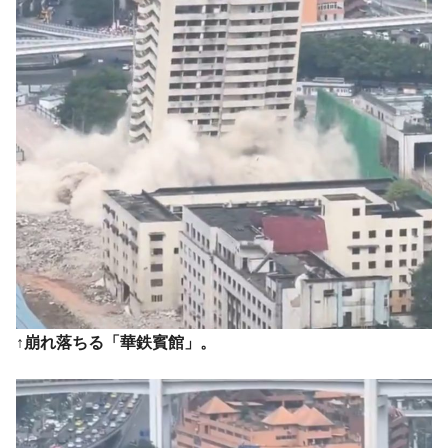
韓国ボンクラ政策室長･金容範、株価暴落に
『Money1』
他人事のような発言。
韓国半導体『SKハイニックス』2026年2Qの
『Money1』
業績「史上最高益」当期純利益は前年同期比13.4倍に。
韓国･加徳島新国際空港「またも暗礁」の危
『Money1』
機 ⇒ 10.7兆では損が出るからできない。
【速報】韓国株式市場の暴落・本日07月29
『Money1』
日(水)もサイドカー・サーキットブレイカーの二段コンボ
発動！
IT産業は人を雇用する効果は低い。全産業の
『Money1』
半分未満しか雇用を生まない
日本の誇る海洋資源調査船『白嶺』は先進技術の
Fact1
↑崩れ落ちる「華鉄賓館」。
塊！
夏の甲子園、優勝校を最も多く輩出している都道
Fact1
府県とは？
今話題の「楽天ライオンズ」とは？
Fact1