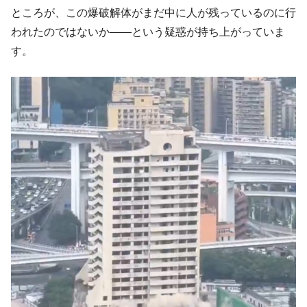
動」
ところが、この爆破解体がまだ中に人が残っているのに行
われたのではないか――という疑惑が持ち上がっていま
中国だけが鉄鋼輸出を異常増加させる ⇒ 中
『Money1』
国の過剰生産が世界を蝕む。
す。
韓国製造業「半導体絶好調」のウラで他業
『Money1』
種は全般的「不調」⇒ PSIが示す現況は決して良くない。
【米韓激突案件】韓国消費者院が『クーパ
『Money1』
ン』1人当たり賠償10万ウォンを認定 ⇒ 総額3兆7,000億
韓国で猛暑。南東部では干ばつ
『Money1』
韓国型イージス搭載の次世代駆逐艦
『Money1』
「KDDX」1番艦、2032年竣工と公示
【対日本円】ウォン安が急進！ 日米の協調
『Money1』
に韓国がいっちょがみしたのでは。
韓国政府『BYD』車への補助金を全廃 ⇒ 実
『Money1』
は韓国で『BYD』車は売れている。6カ月で対前年同期比
1.9倍！
在韓米国大使スティールが着韓！⇒ さっそ
『Money1』