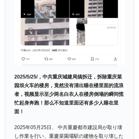
2025/5/25/，中共重庆城建局搞拆迁，拆除重庆菜
园坝火车的楼房，竟然没有清出睡在楼里面的流浪
者，视频显示至少两名白衣人在楼房倒塌的瞬间慌
忙起身奔跑！那么不知道里面还有多少人睡在里
面！
2025年05月25日、 中共重慶都市建設局が取り壊
し作業を行い、重慶菜園壩駅の建物を取り壊した