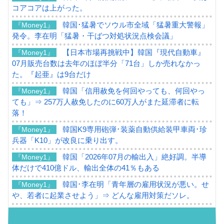
コアコアは上がった。
韓国･猛暑でソウル市全域「猛暑重大警報」
『Money1』
発令。李在明「猛暑・干ばつ対処状況点検会議」
【日本市場再挑戦中】韓国『現代自動車』
『Money1』
07月販売台数は去年のほぼ半分「71台」しか売れなかっ
た。『起亜』は9台だけ
韓国「信用赦免を何回やっても、何回やっ
『Money1』
ても」⇒ 257万人赦免したのに60万人がまた延滞者に転
落！
韓国K9専用砲弾･装薬自動供給装甲車両･珍
『Money1』
兵器「K10」が改良に乗り出す。
韓国「2026年07月の輸出入」絶好調。半導
『Money1』
体だけで410億ドル、輸出全体の41％もある
韓国･李在明「青年層の雇用状況が悪い。せ
『Money1』
や、若者に起業させよう」⇒ どんな雇用対策だソレ。
【韓国の外貨準備】2026年07月は4,279億ド
『Money1』
ル。外平債の発行「19.4億ドル」