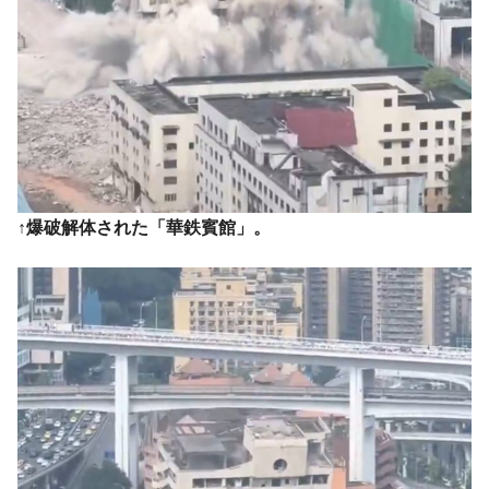
く空港に詰めかけ「出て行け！」「極右勢力」のプラカー
ドを掲げる「在韓反米勢力」
韓国政府「2035年までに18.4GW規模のAIデ
『Money1』
ータセンター整備」⇒ だから無理だってば。
JPモルガン「韓国レバレッジETFの清算は
『Money1』
ほぼ終わった」
韓国『国民年金公団』株価暴落で200兆蒸
『Money1』
発。
↑爆破解体された「華鉄賓館」。
韓国政府「ニセＫ-ブランドを通報しようキ
『Money1』
ャンペーン」⇒ あの名物教授も登場！
韓国「橋が落ちました」⇒ 耐久性「なさす
『Money1』
ぎ」では。
韓国鉄鋼最大手『POSCO』ズブズブ沈む。
『Money1』
営業利益80.2％も減少
米国下院「韓国の公務員個人をターゲット
『Money1』
にぶん殴る法案」提出！⇒ クーパン問題は合衆国企業に対
する差別。許してはおかぬ