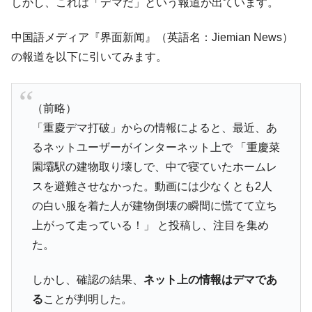
しかし、これは「デマだ」という報道が出ています。
中国語メディア『界面新闻』（英語名：Jiemian News）
の報道を以下に引いてみます。
（前略）
「重慶デマ打破」からの情報によると、最近、あ
るネットユーザーがインターネット上で 「重慶菜
園壩駅の建物取り壊しで、中で寝ていたホームレ
スを避難させなかった。動画には少なくとも2人
の白い服を着た人が建物倒壊の瞬間に慌てて立ち
上がって走っている！」 と投稿し、注目を集め
た。
しかし、確認の結果、
ネット上の情報はデマであ
る
ことが判明した。