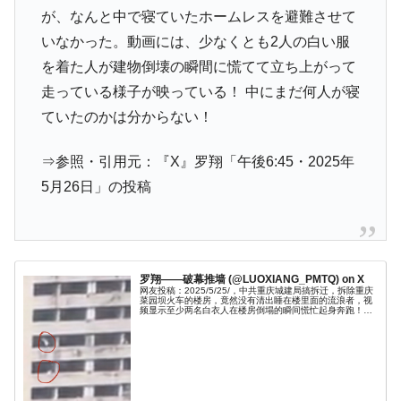
が、なんと中で寝ていたホームレスを避難させて
いなかった。動画には、少なくとも2人の白い服
を着た人が建物倒壊の瞬間に慌てて立ち上がって
走っている様子が映っている！ 中にまだ何人が寝
ていたのかは分からない！
⇒参照・引用元：『X』罗翔「午後6:45・2025年
5月26日」の投稿
罗翔——破幕推墙 (@LUOXIANG_PMTQ) on X
网友投稿：2025/5/25/，中共重庆城建局搞拆迁，拆除重庆
菜园坝火车的楼房，竟然没有清出睡在楼里面的流浪者，视
频显示至少两名白衣人在楼房倒塌的瞬间慌忙起身奔跑！那
么不知道里面还有多少人睡在里面！友情赞助：欢迎观看、
点赞、关注罗翔的You...