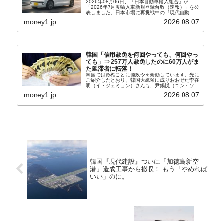
2026年08月06日、『日本自動車輸入組合』が
「2026年7月度輸入車新規登録台数（速報）」を公
表しました。日本市場に再挑戦中の『現代自動
車』、また日本市場を攻略したい『BYD』の販売
money1.jp
2026.08.07
台数はこの中に捉えられているはずです。先月から
は韓国の...
韓国「信用赦免を何回やっても、何回やっ
ても」⇒ 257万人赦免したのに60万人がま
た延滞者に転落！
韓国では政権ごとに徳政令を発動しています。先に
ご紹介したとおり、韓国大統領に成りおおせた李在
明（イ・ジェミョン）さんも、尹錫悦（ユン・ソギ
ョル）前政権が行った――「新出発基金」をバッド
money1.jp
2026.08.07
バンクにして不良債権の買い取りを行い、分割償還
や元利減免...
韓国『現代建設』ついに「加徳島新空
港」造成工事から撤収！ もう「やめれば
いい」のに。