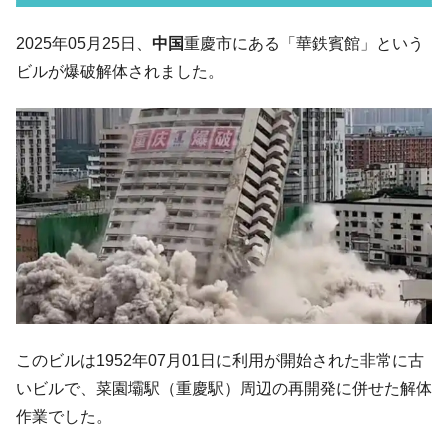
韓国「ここは北朝鮮なのか。選管がサーバ
『Money1』
2025年05月25日、
中国
重慶市にある「華鉄賓館」という
ーにウソのデータを入力したのは明白だ」
ビルが爆破解体されました。
韓国･李在明さっそく不動産対策で浅薄な発
『Money1』
言。
韓国は「中国と同じく」投資に不適格な国
『Money1』
だ。
『韓国銀行』が「金の保有量を増やしま
『Money1』
す」⇒「金を経由するドル入手」手段ではないのか？
韓国･外為取引量「1日当たり1,214.4億ド
『Money1』
ル」まで拡大 ⇒ 海外資金の動きに強く左右される状態
韓国･帰ってきた李在明。李在明を支持しな
『Money1』
い「50.5％」に上昇
このビルは1952年07月01日に利用が開始された非常に古
韓国大統領府ボンクラ政策室長が告発され
『Money1』
た ⇒ 国家が行った恐るべき株価操作であり、空前の国政壟
いビルで、菜園壩駅（重慶駅）周辺の再開発に併せた解体
断
作業でした。
韓国･警察職員が「丸刈りになって抗議活
『Money1』