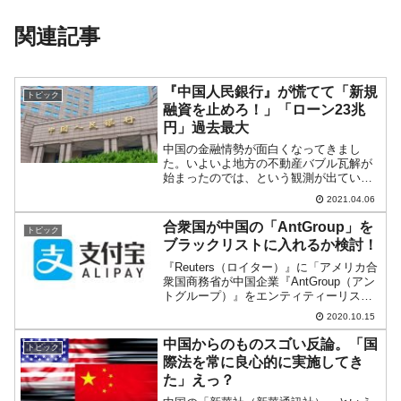
関連記事
『中国人民銀行』が慌てて「新規
トピック
融資を止めろ！」「ローン23兆
円」過去最大
中国の金融情勢が面白くなってきまし
た。いよいよ地方の不動産バブル瓦解が
始まったのでは、という観測が出ていま
す。『Financial Times』に中央銀行であ
2021.04.06
る『中国人民銀行』が、金融機関に「新
規融資のレベルを2020年第1四半期と同
合衆国が中国の「AntGroup」を
トピック
レベル...
ブラックリストに入れるか検討！
『Reuters（ロイター）』に「アメリカ合
衆国商務省が中国企業『AntGroup（アン
トグループ）』をエンティティーリスト
に加えることを検討している」という記
2020.10.15
事が出ました。⇒参照・引用元：
『Reuters』「独占：トランプ政権が中国
中国からのものスゴい反論。「国
トピック
のアン...
際法を常に良心的に実施してき
た」えっ？