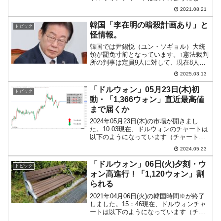
ています（チャートは『Investing.com』
2021.08.21
より引用：以下同）。ご覧のとおり、上
に長ヒゲいを持つローソク...
韓国「李在明の暗殺計画あり」と
トピック
怪情報。
韓国では尹錫悦（ユン・ソギョル）大統
領が罷免寸前となっています。↑憲法裁判
所の判事は定員9人に対して、現在8人。
『共に民主党』は馬恩赫（マ·ウンヒョ
2025.03.13
ク）候補を判事として任命せよ、と崔相
穆（チェ・サンモク）大統領代行に圧力
「ドルウォン」05月23日(木)初
トピック
をかけています。↑韓...
動・「1,366ウォン」直近最高値
まで届くか
2024年05月23日(木)の市場が開きまし
た。10:03現在、ドルウォンのチャートは
以下のようになっています（チャートは
『Investing.com』より引用）。現在のと
2024.05.23
ころ5日連続の上昇ですが、直近最高値さ
いたかねを抜かないことにはお話...
「ドルウォン」06日(火)夕刻・ウ
トピック
ォン高進行！「1,120ウォン」割
られる
2021年04月06日(火)の韓国時間※が終了
しました。15：46現在、ドルウォンチャ
ートは以下のようになっています（チャ
ートは『Investing.com』より引用：以下