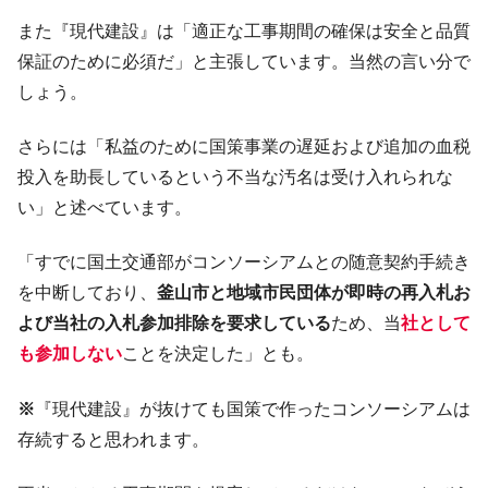
韓国政府「2035年までに18.4GW規模のAIデ
『Money1』
また『現代建設』は「適正な工事期間の確保は安全と品質
ータセンター整備」⇒ だから無理だってば。
保証のために必須だ」と主張しています。当然の言い分で
JPモルガン「韓国レバレッジETFの清算は
『Money1』
しょう。
ほぼ終わった」
韓国『国民年金公団』株価暴落で200兆蒸
『Money1』
さらには「私益のために国策事業の遅延および追加の血税
発。
投入を助長しているという不当な汚名は受け入れられな
韓国政府「ニセＫ-ブランドを通報しようキ
『Money1』
い」と述べています。
ャンペーン」⇒ あの名物教授も登場！
韓国「橋が落ちました」⇒ 耐久性「なさす
『Money1』
「すでに国土交通部がコンソーシアムとの随意契約手続き
ぎ」では。
を中断しており、
釜山市と地域市民団体が即時の再入札お
韓国鉄鋼最大手『POSCO』ズブズブ沈む。
『Money1』
よび当社の入札参加排除を要求している
ため、当
社として
営業利益80.2％も減少
も参加しない
ことを決定した」とも。
米国下院「韓国の公務員個人をターゲット
『Money1』
にぶん殴る法案」提出！⇒ クーパン問題は合衆国企業に対
※
『現代建設』が抜けても国策で作ったコンソーシアムは
する差別。許してはおかぬ
存続すると思われます。
韓国ボンクラ政策室長･金容範、株価暴落に
『Money1』
他人事のような発言。