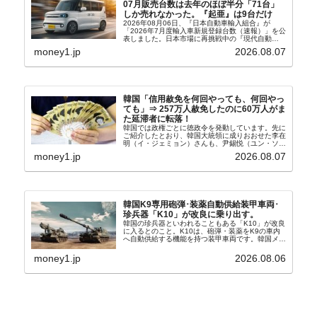
07月販売台数は去年のほぼ半分「71台」
しか売れなかった。『起亜』は9台だけ
2026年08月06日、『日本自動車輸入組合』が
「2026年7月度輸入車新規登録台数（速報）」を公
表しました。日本市場に再挑戦中の『現代自動
車』、また日本市場を攻略したい『BYD』の販売
money1.jp
2026.08.07
台数はこの中に捉えられているはずです。先月から
は韓国の...
韓国「信用赦免を何回やっても、何回やっ
ても」⇒ 257万人赦免したのに60万人がま
た延滞者に転落！
韓国では政権ごとに徳政令を発動しています。先に
ご紹介したとおり、韓国大統領に成りおおせた李在
明（イ・ジェミョン）さんも、尹錫悦（ユン・ソギ
ョル）前政権が行った――「新出発基金」をバッド
money1.jp
2026.08.07
バンクにして不良債権の買い取りを行い、分割償還
や元利減免...
韓国K9専用砲弾･装薬自動供給装甲車両･
珍兵器「K10」が改良に乗り出す。
韓国の珍兵器といわれることもある「K10」が改良
に入るとのこと。K10は、砲弾・装薬をK9の車内
へ自動供給する機能を持つ装甲車両です。韓国メデ
ィア『Chosun Biz』が報じていますので、同記事
から以下に一部を引きます。2005年に初めて...
money1.jp
2026.08.06