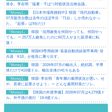
発令。李在明「猛暑・干ばつ対処状況点検会議」
【日本市場再挑戦中】韓国『現代自動車』
『Money1』
07月販売台数は去年のほぼ半分「71台」しか売れなかっ
た。『起亜』は9台だけ
韓国「信用赦免を何回やっても、何回やっ
『Money1』
ても」⇒ 257万人赦免したのに60万人がまた延滞者に転
落！
韓国K9専用砲弾･装薬自動供給装甲車両･珍
『Money1』
兵器「K10」が改良に乗り出す。
韓国「2026年07月の輸出入」絶好調。半導
『Money1』
体だけで410億ドル、輸出全体の41％もある
韓国･李在明「青年層の雇用状況が悪い。せ
『Money1』
や、若者に起業させよう」⇒ どんな雇用対策だソレ。
【韓国の外貨準備】2026年07月は4,279億ド
『Money1』
ル。外平債の発行「19.4億ドル」
韓国「ここは北朝鮮なのか。選管がサーバ
『Money1』
ーにウソのデータを入力したのは明白だ」