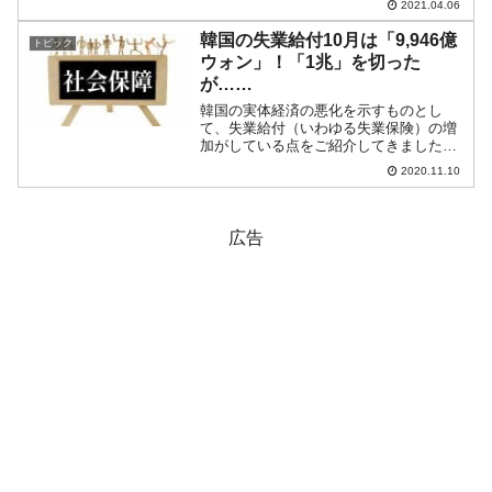
2021.04.06
同）。陰線が長くなりました！ ウォン高
進行で「1ドル＝1,120ウォ...
韓国の失業給付10月は「9,946億
トピック
ウォン」！「1兆」を切った
が……
韓国の実体経済の悪化を示すものとし
て、失業給付（いわゆる失業保険）の増
加がしている点をご紹介してきました。
2020年11月09日、韓国の雇用労働部が10
2020.11.10
月の失業給付金額のデータを公表しまし
た。10月失業給付額：9,946億ウォンとな
っていま...
広告