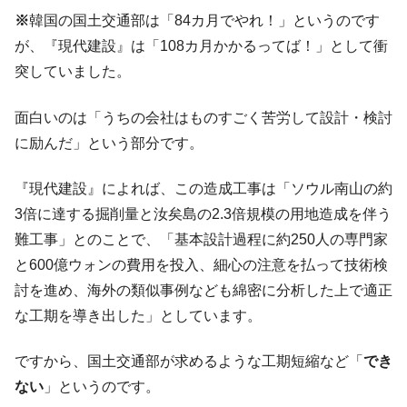
国の過剰生産が世界を蝕む。
※
韓国の国土交通部は「84カ月でやれ！」というのです
韓国製造業「半導体絶好調」のウラで他業
『Money1』
が、『現代建設』は「108カ月かかるってば！」として衝
種は全般的「不調」⇒ PSIが示す現況は決して良くない。
突していました。
【米韓激突案件】韓国消費者院が『クーパ
『Money1』
ン』1人当たり賠償10万ウォンを認定 ⇒ 総額3兆7,000億
面白いのは「うちの会社はものすごく苦労して設計・検討
に励んだ」という部分です。
韓国で猛暑。南東部では干ばつ
『Money1』
韓国型イージス搭載の次世代駆逐艦
『Money1』
『現代建設』によれば、この造成工事は「ソウル南山の約
「KDDX」1番艦、2032年竣工と公示
3倍に達する掘削量と汝矣島の2.3倍規模の用地造成を伴う
【対日本円】ウォン安が急進！ 日米の協調
『Money1』
難工事」とのことで、「基本設計過程に約250人の専門家
に韓国がいっちょがみしたのでは。
と600億ウォンの費用を投入、細心の注意を払って技術検
韓国政府『BYD』車への補助金を全廃 ⇒ 実
『Money1』
討を進め、海外の類似事例なども綿密に分析した上で適正
は韓国で『BYD』車は売れている。6カ月で対前年同期比
1.9倍！
な工期を導き出した」としています。
在韓米国大使スティールが着韓！⇒ さっそ
『Money1』
ですから、国土交通部が求めるような工期短縮など「
でき
く空港に詰めかけ「出て行け！」「極右勢力」のプラカー
ドを掲げる「在韓反米勢力」
ない
」というのです。