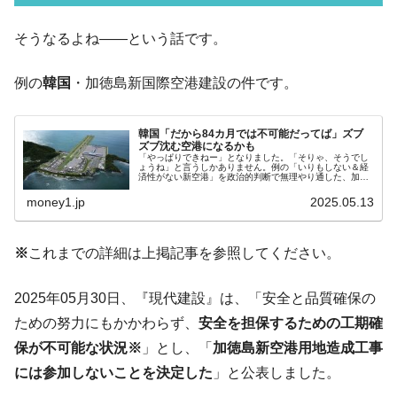
韓国･李在明さっそく不動産対策で浅薄な発
『Money1』
そうなるよね――という話です。
言。
韓国は「中国と同じく」投資に不適格な国
『Money1』
例の
韓国
・加徳島新国際空港建設の件です。
だ。
『韓国銀行』が「金の保有量を増やしま
『Money1』
韓国「だから84カ月では不可能だってば」ズブ
す」⇒「金を経由するドル入手」手段ではないのか？
ズブ沈む空港になるかも
「やっぱりできねー」となりました。「そりゃ、そうでし
ょうね」と言うしかありません。例の「いりもしない＆経
韓国･外為取引量「1日当たり1,214.4億ド
『Money1』
済性がない新空港」を政治的判断で無理やり通した、加徳
島新国際空港の件です。Money1でもご紹介してきたとお
ル」まで拡大 ⇒ 海外資金の動きに強く左右される状態
り、そもそも鉄火場で建設しな...
money1.jp
2025.05.13
韓国･帰ってきた李在明。李在明を支持しな
『Money1』
い「50.5％」に上昇
※
これまでの詳細は上掲記事を参照してください。
韓国大統領府ボンクラ政策室長が告発され
『Money1』
た ⇒ 国家が行った恐るべき株価操作であり、空前の国政壟
2025年05月30日、『現代建設』は、「安全と品質確保の
断
ための努力にもかかわらず、
安全を担保するための工期確
韓国･警察職員が「丸刈りになって抗議活
『Money1』
保が不可能な状況
※
」とし、「
加徳島新空港用地造成工事
動」
には参加しないことを決定した
」と公表しました。
中国だけが鉄鋼輸出を異常増加させる ⇒ 中
『Money1』