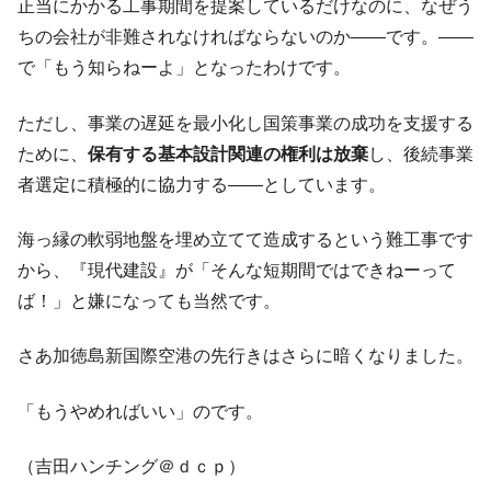
正当にかかる工事期間を提案しているだけなのに、なぜう
韓国半導体『SKハイニックス』2026年2Qの
『Money1』
ちの会社が非難されなければならないのか――です。――
業績「史上最高益」当期純利益は前年同期比13.4倍に。
で「もう知らねーよ」となったわけです。
韓国･加徳島新国際空港「またも暗礁」の危
『Money1』
機 ⇒ 10.7兆では損が出るからできない。
ただし、事業の遅延を最小化し国策事業の成功を支援する
【速報】韓国株式市場の暴落・本日07月29
『Money1』
ために、
保有する基本設計関連の権利は放棄
し、後続事業
日(水)もサイドカー・サーキットブレイカーの二段コンボ
者選定に積極的に協力する――としています。
発動！
IT産業は人を雇用する効果は低い。全産業の
『Money1』
海っ縁の軟弱地盤を埋め立てて造成するという難工事です
半分未満しか雇用を生まない
から、『現代建設』が「そんな短期間ではできねーって
韓国「株式市場が賭博場のように変質した
『Money1』
ば！」と嫌になっても当然です。
のは政界の責任だ」
日本の誇る海洋資源調査船『白嶺』は先進技術の
Fact1
さあ加徳島新国際空港の先行きはさらに暗くなりました。
塊！
「もうやめればいい」のです。
夏の甲子園、優勝校を最も多く輩出している都道
Fact1
府県とは？
（吉田ハンチング＠ｄｃｐ）
今話題の「楽天ライオンズ」とは？
Fact1