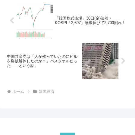
「韓国株式市場」30日(金)決着・
KOSPI「2,697」陰線伸びて2,700割れ！
中国共産党は「人が残っていたのにビル
を爆破解体したのか？」バスタオルだっ
た――という話。
ホーム
韓国経済