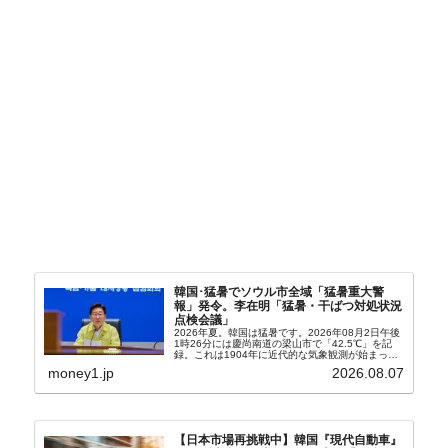
韓国･猛暑でソウル市全域「猛暑重大警
報」発令。李在明「猛暑・干ばつ対処状況
点検会議」
2026年夏。韓国は猛暑です。2026年08月2日午後
1時26分には慶尚南道の梁山市で「42.5℃」を記
録。これは1904年に近代的な気象観測が始まって
以来の韓国史上最高気温です。08月04日には、ソ
money1.jp
2026.08.07
ウル市全域への「猛暑重大警報」が発令され...
【日本市場再挑戦中】韓国『現代自動車』