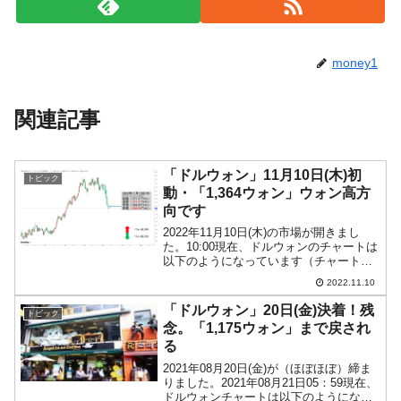
money1
関連記事
「ドルウォン」11月10日(木)初
トピック
動・「1,364ウォン」ウォン高方
向です
2022年11月10日(木)の市場が開きまし
た。10:00現在、ドルウォンのチャートは
以下のようになっています（チャートは
『Investing.com』より引用）。これから
2022.11.10
ローソク足の調整が入るかもしれません
が、前日は長い下ヒゲとなりました...
「ドルウォン」20日(金)決着！残
トピック
念。「1,175ウォン」まで戻され
る
2021年08月20日(金)が（ほぼほぼ）締ま
りました。2021年08月21日05：59現在、
ドルウォンチャートは以下のようになっ