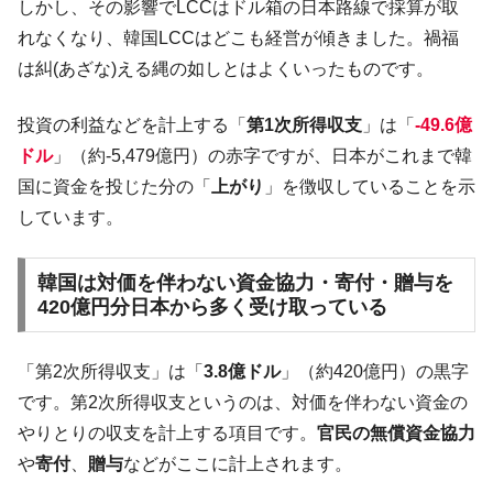
しかし、その影響でLCCはドル箱の日本路線で採算が取
れなくなり、韓国LCCはどこも経営が傾きました。禍福
は糾(あざな)える縄の如しとはよくいったものです。
投資の利益などを計上する「
第1次所得収支
」は「
-49.6億
ドル
」（約-5,479億円）の赤字ですが、日本がこれまで韓
国に資金を投じた分の「
上がり
」を徴収していることを示
しています。
韓国は対価を伴わない資金協力・寄付・贈与を
420億円分日本から多く受け取っている
「第2次所得収支」は「
3.8億ドル
」（約420億円）の黒字
です。第2次所得収支というのは、対価を伴わない資金の
やりとりの収支を計上する項目です。
官民の無償資金協力
や
寄付
、
贈与
などがここに計上されます。