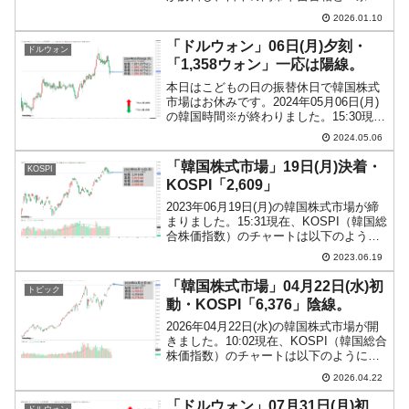
良」で首脳会談を行います。よく分から
2026.01.10
ないのは、李在明（イ・ジェミョン）さ
んの方が「高市総理の地元である奈良」
「ドルウォン」06日(月)夕刻・
ドルウォン
での会談を希望し...
「1,358ウォン」一応は陽線。
本日はこどもの日の振替休日で韓国株式
市場はお休みです。2024年05月06日(月)
の韓国時間※が終わりました。15:30現
在、ドルウォンのチャートは以下のよう
2024.05.06
になっています（チャートは
『Investing.com』より引用）。短いなが
「韓国株式市場」19日(月)決着・
KOSPI
らも陽...
KOSPI「2,609」
2023年06月19日(月)の韓国株式市場が締
まりました。15:31現在、KOSPI（韓国総
合株価指数）のチャートは以下のように
なっています（チャートは
2023.06.19
『Investing.com』より引用）。投資家別
売買動向は以下です。⇒データ引用元：
「韓国株式市場」04月22日(水)初
トピック
『...
動・KOSPI「6,376」陰線。
2026年04月22日(水)の韓国株式市場が開
きました。10:02現在、KOSPI（韓国総合
株価指数）のチャートは以下のようにな
っています（チャートは
2026.04.22
『Investing.com』より引用）。微妙な始
まりで、KOSPIは「6,376」です。...
「ドルウォン」07月31日(月)初
ドルウォン