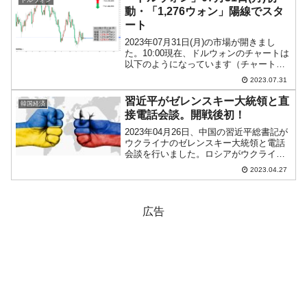
動・「1,276ウォン」陽線でスタ
ート
2023年07月31日(月)の市場が開きまし
た。10:00現在、ドルウォンのチャートは
以下のようになっています（チャートは
『Investing.com』より引用）。前日は長
2023.07.31
い陰線となり、「1ドル＝1,280ウォン」
を割って決着しました。本日...
習近平がゼレンスキー大統領と直
韓国経済
接電話会談。開戦後初！
2023年04月26日、中国の習近平総書記が
ウクライナのゼレンスキー大統領と電話
会談を行いました。ロシアがウクライナ
に不法に攻め込んで戦争となってから、
2023.04.27
中国・ウクライナの首脳が直接話すのは
初めてのことです。中国外交部はさっそ
く盛大なプレスリ...
広告