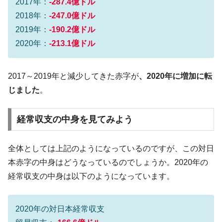
2017年：
-287.4億ドル
ータセンター整備」⇒ だから無理だってば。
2018年：
-247.0億ドル
JPモルガン「韓国レバレッジETFの清算は
『Money1』
ほぼ終わった」
2019年：
-190.2億ドル
2020年：
-213.1億ドル
韓国『国民年金公団』株価暴落で200兆蒸
『Money1』
発。
韓国政府「ニセＫ-ブランドを通報しようキ
『Money1』
2017～2019年と減少してきた赤字が
、2020年に増加に転
ャンペーン」⇒ あの名物教授も登場！
じました
。
韓国「橋が落ちました」⇒ 耐久性「なさす
『Money1』
ぎ」では。
経常収支の中身を見てみよう
韓国鉄鋼最大手『POSCO』ズブズブ沈む。
『Money1』
営業利益80.2％も減少
全体としては上記のようになっているのですが、この対日
米国下院「韓国の公務員個人をターゲット
『Money1』
本赤字の中身はどうなっているのでしょうか。2020年の
にぶん殴る法案」提出！⇒ クーパン問題は合衆国企業に対
経常収支の中身は以下のようになっています。
する差別。許してはおかぬ
韓国ボンクラ政策室長･金容範、株価暴落に
『Money1』
他人事のような発言。
2020年の対日本経常収支
韓国半導体『SKハイニックス』2026年2Qの
『Money1』