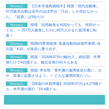
【日本市場再挑戦中】韓国『現代自動車』
『Money1』
07月販売台数は去年のほぼ半分「71台」しか売れなかっ
た。『起亜』は9台だけ
韓国「信用赦免を何回やっても、何回やっ
『Money1』
ても」⇒ 257万人赦免したのに60万人がまた延滞者に転
落！
韓国K9専用砲弾･装薬自動供給装甲車両･珍
『Money1』
兵器「K10」が改良に乗り出す。
韓国「2026年07月の輸出入」絶好調。半導
『Money1』
体だけで410億ドル、輸出全体の41％もある
韓国･李在明「青年層の雇用状況が悪い。せ
『Money1』
や、若者に起業させよう」⇒ どんな雇用対策だソレ。
【韓国の外貨準備】2026年07月は4,279億ド
『Money1』
ル。外平債の発行「19.4億ドル」
韓国「ここは北朝鮮なのか。選管がサーバ
『Money1』
ーにウソのデータを入力したのは明白だ」