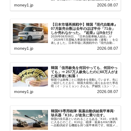
以来の韓国史上最高気温です。08月04日には、ソ
money1.jp
2026.08.07
ウル市全域への「猛暑重大警報」が発令され...
【日本市場再挑戦中】韓国『現代自動車』
07月販売台数は去年のほぼ半分「71台」
しか売れなかった。『起亜』は9台だけ
2026年08月06日、『日本自動車輸入組合』が
「2026年7月度輸入車新規登録台数（速報）」を公
表しました。日本市場に再挑戦中の『現代自動
車』、また日本市場を攻略したい『BYD』の販売
money1.jp
2026.08.07
台数はこの中に捉えられているはずです。先月から
は韓国の...
韓国「信用赦免を何回やっても、何回やっ
ても」⇒ 257万人赦免したのに60万人がま
た延滞者に転落！
韓国では政権ごとに徳政令を発動しています。先に
ご紹介したとおり、韓国大統領に成りおおせた李在
明（イ・ジェミョン）さんも、尹錫悦（ユン・ソギ
ョル）前政権が行った――「新出発基金」をバッド
money1.jp
2026.08.07
バンクにして不良債権の買い取りを行い、分割償還
や元利減免...
韓国K9専用砲弾･装薬自動供給装甲車両･
珍兵器「K10」が改良に乗り出す。
韓国の珍兵器といわれることもある「K10」が改良
に入るとのこと。K10は、砲弾・装薬をK9の車内
へ自動供給する機能を持つ装甲車両です。韓国メデ
ィア『Chosun Biz』が報じていますので、同記事