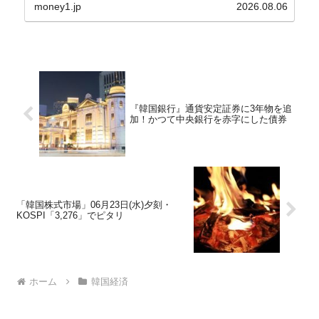
から以下に一部を引きます。2005年に初めて...
money1.jp
2026.08.06
『韓国銀行』通貨安定証券に3年物を追
加！かつて中央銀行を赤字にした債券
「韓国株式市場」06月23日(水)夕刻・
KOSPI「3,276」でピタリ
ホーム
韓国経済