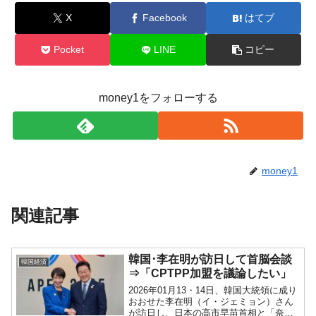
X
Facebook
はてブ
Pocket
LINE
コピー
money1をフォローする
money1
関連記事
韓国･李在明が訪日して首脳会談
韓国経済
⇒「CPTPP加盟を議論したい」
2026年01月13・14日、韓国大統領に成り
おおせた李在明（イ・ジェミョン）さん
が訪日し、日本の高市早苗首相と「奈