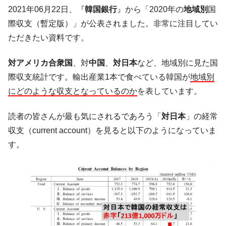
韓国･李在明さっそく不動産対策で浅薄な発
『Money1』
2021年06月22日、『
韓国銀行
』から「2020年の
地域別
国
言。
際収支（暫定版）」が公表されました。非常に注目してい
韓国は「中国と同じく」投資に不適格な国
『Money1』
ただきたい資料です。
だ。
『韓国銀行』が「金の保有量を増やしま
『Money1』
対アメリカ合衆国
、対
中国
、
対日本
など、地域別に見た国
す」⇒「金を経由するドル入手」手段ではないのか？
際収支統計です。輸出産業1本で食べている韓国が
地域別
韓国･外為取引量「1日当たり1,214.4億ド
『Money1』
にどのような収支となっているのか
を表しています。
ル」まで拡大 ⇒ 海外資金の動きに強く左右される状態
韓国･帰ってきた李在明。李在明を支持しな
『Money1』
読者の皆さんが最も気にされるであろう「
対日本
」の経常
い「50.5％」に上昇
収支（current account）を見ると以下のようになっていま
韓国大統領府ボンクラ政策室長が告発され
『Money1』
す。
た ⇒ 国家が行った恐るべき株価操作であり、空前の国政壟
断
韓国･警察職員が「丸刈りになって抗議活
『Money1』
動」
中国だけが鉄鋼輸出を異常増加させる ⇒ 中
『Money1』
国の過剰生産が世界を蝕む。