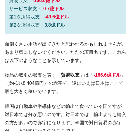
貿易収支：
-166.6億ドル
業績「史上最高益」当期純利益は前年同期比13.4倍に。
サービス収支：
-0.7億ドル
韓国･加徳島新国際空港「またも暗礁」の危
『Money1』
第1次所得収支：
-49.6億ドル
機 ⇒ 10.7兆では損が出るからできない。
第2次所得収支：
3.8億ドル
【速報】韓国株式市場の暴落・本日07月29
『Money1』
日(水)もサイドカー・サーキットブレイカーの二段コンボ
面倒くさい用語が出てきたと思われるかもしれませんが、
発動！
あまり気にしないでください。ただの項目名です。これら
IT産業は人を雇用する効果は低い。全産業の
『Money1』
は以下のようなことを示しています。
半分未満しか雇用を生まない
韓国「株式市場が賭博場のように変質した
『Money1』
物品の取引の収支を表す「
貿易収支
」は「
-166.6億ドル
」
のは政界の責任だ」
（約-1兆8,404億円）の赤字で、逆にいえば日本はここで
日本の誇る海洋資源調査船『白嶺』は先進技術の
Fact1
最も大きく稼いでいます。
塊！
夏の甲子園、優勝校を最も多く輩出している都道
Fact1
韓国は自動車や半導体などの輸出で食べている国ですが、
府県とは？
対日本では分が悪いのです。対日本では、輸出よりも輸入
今話題の「楽天ライオンズ」とは？
Fact1
の方が多いので赤字になります。韓国で対日貿易の赤字
奇跡の毛色「白毛馬」とは？
Fact1
が……と話題になるのはここです。