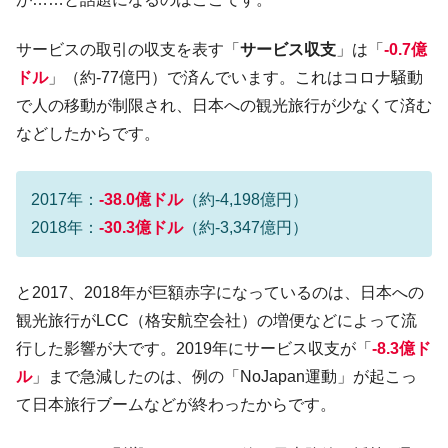
全て勝つといくら？ 競馬GI競走で勝利騎手がもら
Fact1
える賞金とは？
サービスの取引の収支を表す「
サービス収支
」は「
-0.7億
ドル
」（約-77億円）で済んでいます。これはコロナ騒動
平成仮面ライダーの意外すぎるモチーフとは？
Fact1
で人の移動が制限され、日本への観光旅行が少なくて済む
発表から2日で大崩壊、鳴かず飛ばずに終わりそう
Fact1
などしたからです。
なスーパーリーグとは？
日本人マスターズ挑戦の歴史。松山以前に最高位
Fact1
だった選手とは？
2017年：
-38.0億ドル
（約-4,198億円）
甲子園通算本塁打、最多の清原に次いで多く打っ
Fact1
2018年：
-30.3億ドル
（約-3,347億円）
ている意外な選手とは？
セレクトセールの高額取引馬が稼いだ金額とは？
Fact1
と2017、2018年が巨額赤字になっているのは、日本への
観光旅行がLCC（格安航空会社）の増便などによって流
行した影響が大です。2019年にサービス収支が「
-8.3億ド
ル
」まで急減したのは、例の「NoJapan運動」が起こっ
て日本旅行ブームなどが終わったからです。