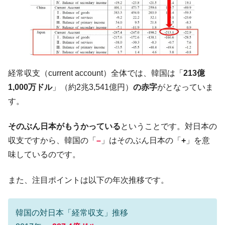
韓国製造業「半導体絶好調」のウラで他業
『Money1』
種は全般的「不調」⇒ PSIが示す現況は決して良くない。
【米韓激突案件】韓国消費者院が『クーパ
『Money1』
ン』1人当たり賠償10万ウォンを認定 ⇒ 総額3兆7,000億
韓国で猛暑。南東部では干ばつ
『Money1』
経常収支（current account）全体では、韓国は「
213億
韓国型イージス搭載の次世代駆逐艦
『Money1』
1,000万ドル
」（約2兆3,541億円）
の赤字
がとなっていま
「KDDX」1番艦、2032年竣工と公示
す。
【対日本円】ウォン安が急進！ 日米の協調
『Money1』
に韓国がいっちょがみしたのでは。
そのぶん日本がもうかっている
ということです。対日本の
韓国政府『BYD』車への補助金を全廃 ⇒ 実
『Money1』
収支ですから、韓国の「
–
」はそのぶん日本の「
+
」を意
は韓国で『BYD』車は売れている。6カ月で対前年同期比
味しているのです。
1.9倍！
在韓米国大使スティールが着韓！⇒ さっそ
『Money1』
また、注目ポイントは以下の年次推移です。
く空港に詰めかけ「出て行け！」「極右勢力」のプラカー
ドを掲げる「在韓反米勢力」
韓国の対日本「経常収支」推移
韓国政府「2035年までに18.4GW規模のAIデ
『Money1』