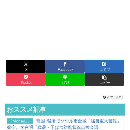
X
Facebook
はてブ
Pocket
LINE
コピー
2021.06.23
おススメ記事
韓国･猛暑でソウル市全域「猛暑重大警報」
『Money1』
発令。李在明「猛暑・干ばつ対処状況点検会議」