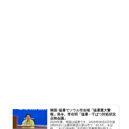
韓国･猛暑でソウル市全域「猛暑重大警
報」発令。李在明「猛暑・干ばつ対処状況
点検会議」
2026年夏。韓国は猛暑です。2026年08月2日午後
1時26分には慶尚南道の梁山市で「42.5℃」を記
録。これは1904年に近代的な気象観測が始まって