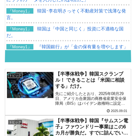
韓国･李在明さっそく不動産対策で浅薄な発
『Money1』
言。
韓国は「中国と同じく」投資に不適格な国
『Money1』
だ。
『韓国銀行』が「金の保有量を増やします」
『Money1』
⇒「金を経由するドル入手」手段ではないのか？
韓国･外為取引量「1日当たり1,214.4億ドル」
『Money1』
まで拡大 ⇒ 海外資金の動きに強く左右される状態
【半導体戦争】韓国スクランブ
トピック
ル！ できることは「米国に相談
韓国･帰ってきた李在明。李在明を支持しな
『Money1』
する」だけ。
い「50.5％」に上昇
先にご紹介したとおり、2025年08月29
日、アメリカ合衆国の商務省産業安全保
韓国大統領府ボンクラ政策室長が告発された
『Money1』
障局（BIS）はバイデン政権時に設定さ
⇒ 国家が行った恐るべき株価操作であり、空前の国政壟断
れた「（合衆国由来の）半導体製造装置
2025.09.01
輸出制限についての特例措置」を撤回す
韓国･警察職員が「丸刈りになって抗議活
る――としました。韓国の『サムスン電
『Money1』
【半導体戦争】韓国『サムスン電
トピック
子』『SKハイニ...
動」
子』ファウンドリー事業はこの6
カ月が勝負だ。すでに詰んでいる