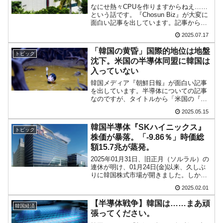
中国だけが鉄鋼輸出を異常増加させる ⇒ 中
『Money1』
のでは
なにせ熱々CPUを作りますからねえ……
国の過剰生産が世界を蝕む。
という話です。『Chosun Biz』が大変に
面白い記事を出しています。記事から一
韓国製造業「半導体絶好調」のウラで他業種
『Money1』
部を以下に引きます。（前略）07日、業
2025.07.17
界によると、『サムスン電子』の事業支
は全般的「不調」⇒ PSIが示す現況は決して良くない。
援タスクフォース（TF）やサムスングロ
「韓国の黄昏」国際的地位は地盤
トピック
ーバルリ...
【米韓激突案件】韓国消費者院が『クーパ
『Money1』
沈下。米国の半導体同盟に韓国は
ン』1人当たり賠償10万ウォンを認定 ⇒ 総額3兆7,000億
入っていない
韓国メディア『朝鮮日報』が面白い記事
韓国で猛暑。南東部では干ばつ
『Money1』
を出しています。半導体についての記事
なのですが、タイトルから「米国の『半
韓国型イージス搭載の次世代駆逐艦
『Money1』
導体同盟』からかすんでいく韓国」と奮
2025.05.15
っています。Googleの自動翻訳は「アメ
「KDDX」1番艦、2032年竣工と公示
リカの『半導体同盟』で薄暗くなる韓
韓国半導体『SKハイニックス』
トピック
国」と訳しますが、こ...
【対日本円】ウォン安が急進！ 日米の協調に
『Money1』
株価が暴落。「-9.86％」時価総
韓国がいっちょがみしたのでは。
額15.7兆が蒸発。
2025年01月31日、旧正月（ソルラル）の
韓国政府『BYD』車への補助金を全廃 ⇒ 実
『Money1』
連休が明け、01月24日(金)以来、久しぶ
りに韓国株式市場が開きました。しか
は韓国で『BYD』車は売れている。6カ月で対前年同期比1.9
し、韓国半導体Top2の一つ『SKハイニッ
倍！
2025.02.01
クス』にとっては厄日となりました。株
価が墜落しました。以下をご覧くださ
【半導体戦争】韓国は……まあ頑
在韓米国大使スティールが着韓！⇒ さっそく
『Money1』
韓国経済
い。連休...
張ってください。
空港に詰めかけ「出て行け！」「極右勢力」のプラカードを