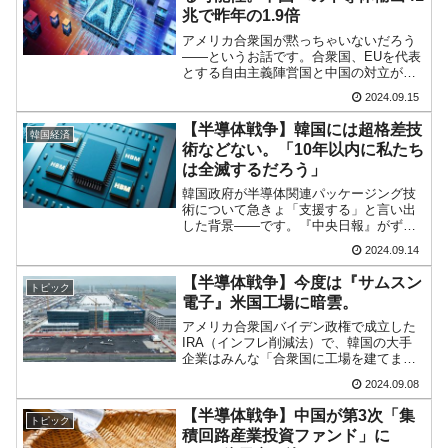
兆で昨年の1.9倍
アメリカ合衆国が黙っちゃいないだろう
――というお話です。合衆国、EUを代表
とする自由主義陣営国と中国の対立が激
しくなっており、中国は高度な半導体を
2024.09.15
ますます入手しにくくなっています。ト
ランプさんだ大統領に再登板すれば、さ
【半導体戦争】韓国には超格差技
韓国経済
らに厳しくなることは明...
術などない。「10年以内に私たち
は全滅するだろう」
韓国政府が半導体関連パッケージング技
術について急きょ「支援する」と言い出
した背景――です。『中央日報』がずば
りの記事を出しています。冒頭は以下の
2024.09.14
ような感じです。（前略）昨年3月、中
国・上海の半導体展示会に参加した韓国
【半導体戦争】今度は『サムスン
トピック
のパッケージング機器メー...
電子』米国工場に暗雲。
アメリカ合衆国バイデン政権で成立した
IRA（インフレ削減法）で、韓国の大手
企業はみんな「合衆国に工場を建てま
す！」となりました。対中国規制の対象
2024.09.08
にならないように、補助金をガッツリも
らえるように――です。しかし、先にご
【半導体戦争】中国が第3次「集
トピック
紹介したとおり、『現代自...
積回路産業投資ファンド」に