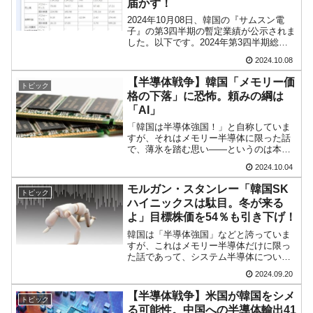
届かず！
2024年10月08日、韓国の『サムスン電
子』の第3四半期の暫定業績が公示されま
した。以下です。2024年第3四半期総売
上：79.00兆ウォン（17.21％）営業利
2024.10.08
益；9.10兆ウォン（274.49％）2024年第1
～3四半期累計総売上：2...
【半導体戦争】韓国「メモリー価
トピック
格の下落」に恐怖。頼みの綱は
「AI」
「韓国は半導体強国！」と自称していま
すが、それはメモリー半導体に限った話
で、薄氷を踏む思い――というのは本当
のところです。実際、半導体需要が縮
2024.10.04
み、在庫がだぶつくと、とたんに会社が
傾くのです。その脆弱さが明らかになっ
モルガン・スタンレー「韓国SK
トピック
たのが2022年終盤から2...
ハイニックスは駄目。冬が来る
よ」目標株価を54％も引き下げ！
韓国は「半導体強国」などと誇っていま
すが、これはメモリー半導体だけに限っ
た話であって、システム半導体について
はからっきし、車載用半導体もそのほと
2024.09.20
んどを輸入に頼っています。AIブーム
で、メモリー需要が伸びたというので半
【半導体戦争】米国が韓国をシメ
トピック
導体輸出が回復した――と...
る可能性。中国への半導体輸出41