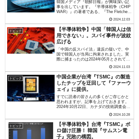
韓国メディア『朝鮮日報』が興味深い記
掲げる「在韓反米勢力」
事を出しています。『半導体戦争（CHIP
WAR）』の著者である、『The Fletcher
韓国政府「2035年までに18.4GW規模のAIデ
『Money1』
School of Law and Diplomacy, Tufts
2024.12.03
ータセンター整備」⇒ だから無理だってば。
University（タフツ大学フレッチ...
【半導体戦争】中国「韓国人は信
トピック
JPモルガン「韓国レバレッジETFの清算はほ
『Money1』
用できない」。スパイ事件が波紋
ぼ終わった」
広げる
「中国の反スパイ法」違反の疑いで、中
韓国『国民年金公団』株価暴落で200兆蒸
『Money1』
国で韓国人が当局に拘束されました。実
発。
際に捕まったのは2024年05月とされてい
ますが、2024年10月28日、韓国メディア
2024.11.03
韓国政府「ニセＫ-ブランドを通報しようキャ
『KBS』が報じ、韓国内で注目されまし
『Money1』
た。対応を問われた韓国政府がどのよう
ンペーン」⇒ あの名物教授も登場！
中国企業が台湾『TSMC』の製造
トピック
に述べた...
したチップを迂回して『ファーウ
韓国「橋が落ちました」⇒ 耐久性「なさす
『Money1』
ェイ』に提供。
ぎ」では。
すでに読者の皆さんの多くがご存じかと
思われますが、記事を上げておきます。
2024年10月22日、カナダの技術調査会社
『TechInsights』は、『Hauwei（ファー
2024.10.28
ウェイ）』のAIプロセッサー「Ascend
910B」を分解調査した結...
【半導体戦争】台湾『TSMC』ボ
トピック
ロ儲け圧勝！ 韓国『サムスン電
子』完敗の構図。