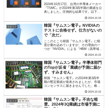
2024年10月17日、台湾の半導体メーカー
『TSMC』が2024年第3四半期の業績を公
表しました。圧倒的な結果です。以下を
ご覧ください。2024年第3四半期総売
2024.10.18
上：235.0億ドル（36.0％）営業利益：
111.6億ドル（54.9％）当期...
韓国『サムスン電子』NVIDIAの
トピック
テストに合格せず。仕方がないの
で「次だ」
ここのところ韓国『サムスン電子』に暗
雲が垂れ込めていますが、その理由の一
つが『NVIDIA』による「HBM（高帯域メ
モリー）3E」の品質検証テストを受けて
2024.10.15
いるのにさっぱり合格してという話が出
てこないことです。業界の話では、2024
韓国『サムスン電子』半導体部門
トピック
年第3四半...
のTopが反省「業績が予測に届か
ず、すみません」
韓国『サムスン電子』の2024年第3四半
期の暫定業績が発表されましたが、市場
コンセンサスに届きませんでした。株価
は上掲のとおり下げトレンドから抜け出
2024.10.10
せておらず、かろうじて「6万ウォン」台
を維持しています（2024年10月08日時点
韓国『サムスン電子』不吉な暗
トピック
終値で「6...
雲。2024年3Q業績は市場予測に