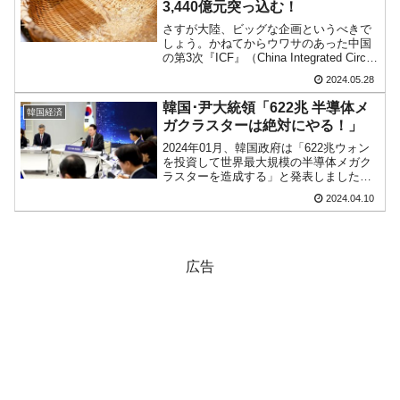
3,440億元突っ込む！
さすが大陸、ビッグな企画というべきで
しょう。かねてからウワサのあった中国
の第3次『ICF』（China Integrated Circuit
Industry Investment fund：中国 国家集積
2024.05.28
回路産業投資ファンド）が2024年...
韓国･尹大統領「622兆 半導体メ
韓国経済
ガクラスターは絶対にやる！」
2024年01月、韓国政府は「622兆ウォン
を投資して世界最大規模の半導体メガク
ラスターを造成する」と発表しました。
Money1では、622兆ウォンを出すのは民
2024.04.10
間企業で、そもそもどこから必要な水を
供給するのか、と「企画が絵に描いた
餅」である...
広告