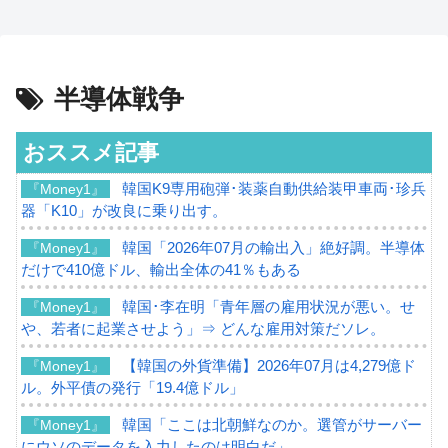
半導体戦争
おススメ記事
韓国K9専用砲弾･装薬自動供給装甲車両･珍兵
『Money1』
器「K10」が改良に乗り出す。
韓国「2026年07月の輸出入」絶好調。半導体
『Money1』
だけで410億ドル、輸出全体の41％もある
韓国･李在明「青年層の雇用状況が悪い。せ
『Money1』
や、若者に起業させよう」⇒ どんな雇用対策だソレ。
【韓国の外貨準備】2026年07月は4,279億ド
『Money1』
ル。外平債の発行「19.4億ドル」
韓国「ここは北朝鮮なのか。選管がサーバー
『Money1』
にウソのデータを入力したのは明白だ」