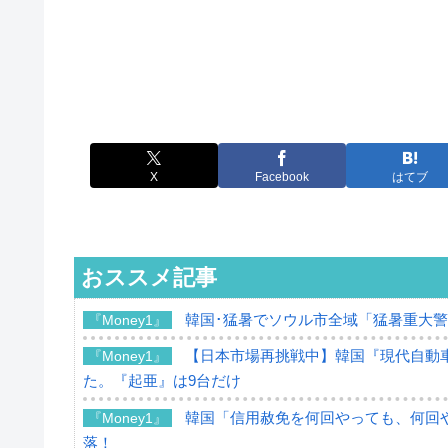
X
Facebook
はてブ
おススメ記事
韓国･猛暑でソウル市全域「猛暑重大
『Money1』
【日本市場再挑戦中】韓国『現代自動車
『Money1』
た。『起亜』は9台だけ
韓国「信用赦免を何回やっても、何回や
『Money1』
落！