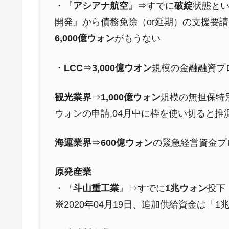
・『
アシアナ航空
』⇒すでに
破綻
状態とい
韓国『国民年金公団』株価暴落で200
『Money1』
開発』から債務免除（or延期）の支援要
韓国政府「ニセＫ-ブランドを通報しよ
『Money1』
6,000億ウォン
がもうない
韓国「橋が落ちました」⇒ 耐久性「な
『Money1』
韓国鉄鋼最大手『POSCO』ズブズブ沈
『Money1』
・
LCC
⇒
3,000億ウオン
規模の金融融資プ
米国下院「韓国の公務員個人をターゲ
『Money1』
する差別。許してはおかぬ
観光業界
⇒
1,000億ウォン
規模の無担保特別
ウォンの申請,04月中に枠を使い切ると推
韓国ボンクラ政策室長･金容範、株価
『Money1』
韓国半導体『SKハイニックス』2026
『Money1』
海運業界
⇒
600億ウォン
の緊急経営資金プ
韓国･加徳島新国際空港「またも暗礁」の
『Money1』
【速報】韓国株式市場の暴落・本日07
『Money1』
原発産業
発動！
・『
斗山重工業
』⇒すでに
1兆ウォン
投下
IT産業は人を雇用する効果は低い。全
『Money1』
※
2020年04月19日、追加供給資金は
韓国「株式市場が賭博場のように変質
『Money1』