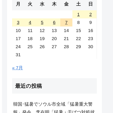
月
火
水
木
金
土
日
1
2
3
4
5
6
7
8
9
10
11
12
13
14
15
16
17
18
19
20
21
22
23
24
25
26
27
28
29
30
31
« 7月
最近の投稿
韓国･猛暑でソウル市全域「猛暑重大警
報」発令。李在明「猛暑・干ばつ対処状