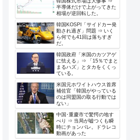
韓国株式市場は大惨事 ⇒
半導体だけで上がってきた
相場が逆回転した。
韓国KOSPI「サイドカー発
動され過ぎ」問題 ⇒ いく
ら何でも41回は落ちすぎ
だ。
韓国政府「米国のカツアゲ
に怯える」⇒ 「15％でまと
まるハズ」とタカをくくっ
ている。
米国元ホワイトハウス首席
補佐官「韓国がやっている
のは同盟国の取る行動では
ない」
中国･重慶市で驚愕の地す
べり ⇒ 当局が嘘つくも瞬
時にチョンバレ。ドラレコ
動画があった