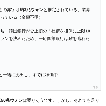
術の塊！
期の赤字は
約3兆ウォン
と推定されている。業界
都道府県とは？
送っている（金額不明）
ぷち
。韓国銀行が史上初の「社債を担保に上限
10
プランを決めたため、一応国策銀行は難を逃れた
がもらえる賞金とは？
？
りそうなスーパーリーグとは？
高位だった選手とは？
打っている意外な選手とは？
と一緒に拠出し、すでに稼働中
は？
低
50兆ウォン
は要りそうです。しかし、それでも足り