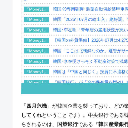
韓国K9専用砲弾･装薬自動供給装甲車両
『Money1』
韓国「2026年07月の輸出入」絶好調
『Money1』
韓国･李在明「青年層の雇用状況が悪い
『Money1』
【韓国の外貨準備】2026年07月は4,2
『Money1』
韓国「ここは北朝鮮なのか。選管がサ
『Money1』
韓国･李在明さっそく不動産対策で浅
『Money1』
韓国は「中国と同じく」投資に不適格
『Money1』
『韓国銀行』が「金の保有量を増やし
『Money1』
韓国･外為取引量「1日当たり1,214.
『Money1』
韓国･帰ってきた李在明。李在明を支持し
『Money1』
「
四月危機
」が韓国企業を襲っており、どの
韓国大統領府ボンクラ政策室長が告発さ
『Money1』
してくれ
ということです）。中央銀行である
壟断
らされるのは、
国策銀行
である『
韓国産業銀