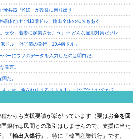
･珍兵器「K10」が改良に乗り出す。
。半導体だけで410億ドル、輸出全体の41％もある
。せや、若者に起業させよう」⇒ どんな雇用対策だソレ。
79億ドル。外平債の発行「19.4億ドル」
ーバーにウソのデータを入力したのは明白だ」
薄な発言。
な国だ。
ます」⇒「金を経由するドル入手」手段ではないのか？
4億ドル」まで拡大 ⇒ 海外資金の動きに強く左右される状態
ない「50.5％」に上昇
業種からも支援要請が挙がっています（要は
お金を回
れた ⇒ 国家が行った恐るべき株価操作であり、空前の国政
韓国銀行は民間との取引はしませんので、支援に当た
行
』『
輸出入銀行
』、特に『韓国産業銀行』です。