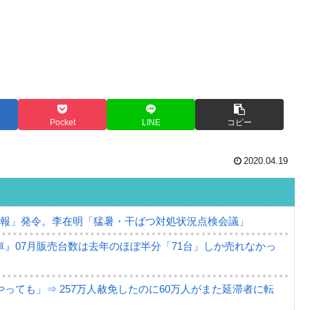
Pocket
LINE
コピー
2020.04.19
警報」発令。李在明「猛暑・干ばつ対処状況点検会議」
』07月販売台数は去年のほぼ半分「71台」しか売れなかっ
っても」⇒ 257万人赦免したのに60万人がまた延滞者に転