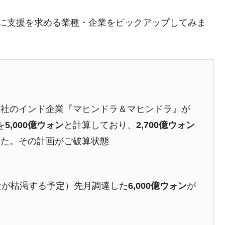
議活動」
銀行に支援を求める業種・企業をピックアップしてみま
⇒ 中国の過剰生産が世界を蝕む。
業種は全般的「不調」⇒ PSIが示す現況は決して良くない。
ン』1人当たり賠償10万ウォンを認定 ⇒ 総額3兆7,000億
DX」1番艦、2032年竣工と公示
会社のインド企業『マヒンドラ＆マヒンドラ』が
の協調に韓国がいっちょがみしたのでは。
を
5,000億ウォン
と計算しており、
2,700億ウォン
⇒ 実は韓国で『BYD』車は売れている。6カ月で対前年同期比
った。その計画がご破算状態
さっそく空港に詰めかけ「出て行け！」「極右勢力」のプラカー
金が枯渇する予定）先月調達した
6,000億ウォン
が
模のAIデータセンター整備」⇒ だから無理だってば。
清算はほぼ終わった」