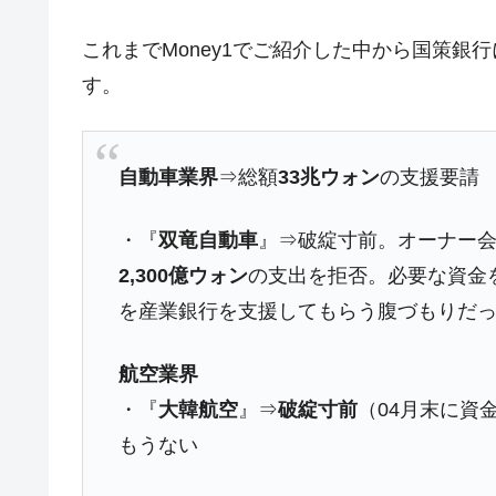
韓国･警察職員が「丸刈りになって抗
『Money1』
これまでMoney1でご紹介した中から国策
中国だけが鉄鋼輸出を異常増加させる 
『Money1』
す。
韓国製造業「半導体絶好調」のウラで他
『Money1』
【米韓激突案件】韓国消費者院が『クーパ
『Money1』
韓国で猛暑。南東部では干ばつ
『Money1』
自動車業界
⇒総額
33兆ウォン
の支援要請
韓国型イージス搭載の次世代駆逐艦「KD
『Money1』
・『
双竜自動車
』⇒破綻寸前。オーナー
【対日本円】ウォン安が急進！ 日米
『Money1』
2,300億ウォン
の支出を拒否。必要な資金
韓国政府『BYD』車への補助金を全廃 
『Money1』
を産業銀行を支援してもらう腹づもりだ
1.9倍！
在韓米国大使スティールが着韓！⇒ 
『Money1』
航空業界
ドを掲げる「在韓反米勢力」
・『
大韓航空
』⇒
破綻寸前
（04月末に資
韓国政府「2035年までに18.4GW規
『Money1』
もうない
JPモルガン「韓国レバレッジETFの
『Money1』