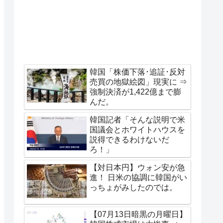
韓国「株価下落･追証･反対
売買の地獄絵図」現実に ⇒
強制決済が1,422億まで膨
んだ。
韓国記者「そんな説明で米
国議会とホワイトハウスを
説得できるわけないだ
ろ！」
【対日本円】ウォン安が急
進！ 日米の協調に韓国がい
っちょがみしたのでは。
【07月13日暗黒の月曜日】