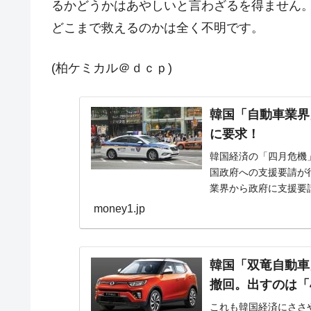
るかどうかはあやしいと言わざるを得ません
どこまで救えるのかは全く不明です。
(柏ケミカル＠ｄｃｐ)
韓国「自動車業界
に要求！
韓国経済の「四月危機
国政府への支援要請が行
業界から政府に支援要
ます。韓国自動車...
money1.jp
韓国「双竜自動車
撤回。出すのは「
これも韓国経済にささ