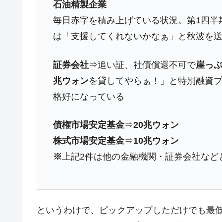
石油精製企業
日本の誇る海洋資源調査船『白嶺』は先進技
Fact1
毎日赤字を積み上げている状況。第1四半
夏の甲子園、優勝校を最も多く輩出している
Fact1
は「支援してくれないかなぁ」と秋波を
今話題の「楽天ライオンズ」とは？
Fact1
証券会社
⇒追い証、社債償還不可で
崖っ
奇跡の毛色「白毛馬」とは？
Fact1
兆ウォン
を貸してやらぁ！」と特別融資
全て勝つといくら？ 競馬GI競走で勝利騎手
Fact1
格好になっている
平成仮面ライダーの意外すぎるモチーフとは
Fact1
発表から2日で大崩壊、鳴かず飛ばずに終わ
Fact1
債権市場安定基金
⇒
20兆ウォン
日本人マスターズ挑戦の歴史。松山以前に最
Fact1
株式市場安定基金
⇒
10兆ウォン
甲子園通算本塁打、最多の清原に次いで多く
Fact1
※
上記2件は他の金融機関・証券会社など
セレクトセールの高額取引馬が稼いだ金額と
Fact1
というわけで、ピックアップしただけでも最