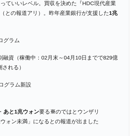
っていいレベル。買収を決めた『HDC現代産業
兆蒸発。
請（との報道アリ）。昨年産業銀行が支援した
1兆
うキャンペーン」⇒ あの名物教授も登場！
さすぎ」では。
む。営業利益80.2％も減少
ログラム
ットにぶん殴る法案」提出！⇒ クーパン問題は合衆国企業に対
融資（稼働中：02月末～04月10日までで829億
測される）
暴落に他人事のような発言。
年2Qの業績「史上最高益」当期純利益は前年同期比13.4倍に。
ログラム新設
危機 ⇒ 10.7兆では損が出るからできない。
月29日(水)もサイドカー・サーキットブレイカーの二段コンボ
・
あと1兆ウォン
要る
※
のではとウンザリ
産業の半分未満しか雇用を生まない
「1兆ウォン未満」になるとの報道が出ました
したのは政界の責任だ」