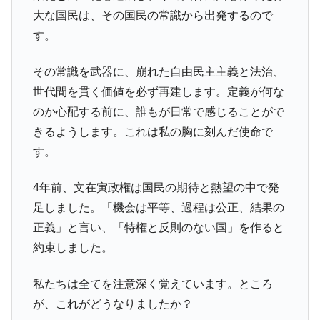
大な国民は、その国民の常識から出発するので
米国下院「韓国の公務員個人をターゲット
『Money1』
す。
にぶん殴る法案」提出！⇒ クーパン問題は合衆国企業に対
する差別。許してはおかぬ
その常識を武器に、崩れた自由民主主義と法治、
韓国ボンクラ政策室長･金容範、株価暴落に
『Money1』
世代間を貫く価値を必ず再建します。定義が何な
他人事のような発言。
のか心配する前に、誰もが日常で感じることがで
韓国半導体『SKハイニックス』2026年2Qの
『Money1』
きるようします。これは私の胸に刻んだ使命で
業績「史上最高益」当期純利益は前年同期比13.4倍に。
す。
韓国･加徳島新国際空港「またも暗礁」の危
『Money1』
機 ⇒ 10.7兆では損が出るからできない。
4年前、文在寅政権は国民の期待と熱望の中で発
日本の誇る海洋資源調査船『白嶺』は先進技術の
Fact1
足しました。「機会は平等、過程は公正、結果の
塊！
正義」と言い、「特権と反則のない国」を作ると
夏の甲子園、優勝校を最も多く輩出している都道
Fact1
約束しました。
府県とは？
今話題の「楽天ライオンズ」とは？
Fact1
私たちは全てを注意深く覚えています。ところ
奇跡の毛色「白毛馬」とは？
Fact1
が、これがどうなりましたか？