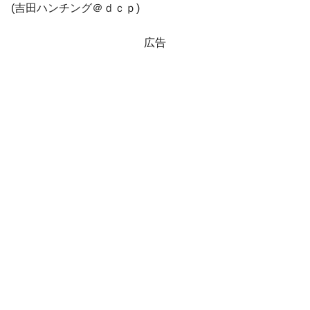
(吉田ハンチング＠ｄｃｐ)
広告