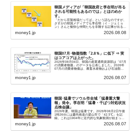
韓国メディアが「韓国政府と李在明が吊る
される可能性もあるのでは」とほのめか
す。
「だから官製相場だってば」という話なのですが、
さすがの韓国メディアでも李在明（イ・ジェミョ
ン）さんと愉快な仲間たちを非難する記事が出るよ
うになっています。もちろん株価の暴落についてで
money1.jp
2026.08.08
『朝鮮日報』に面白い記事が出ています。「東西南
北」というコ...
韓国07月･物価指数「2.8％」に低下 ⇒ 実
はコアコアは上がった。
2026年08月04日、韓国の産業通商資源部は「07月
の消費者物価」のデータを公表しました。2026年
07月の消費者物価は、農畜水産物および石油類の
上昇率が鈍化したことなどにより、前年同月比
2.8％上昇（06月は3.2％）となり、上昇率は前...
money1.jp
2026.08.07
韓国･猛暑でソウル市全域「猛暑重大警
報」発令。李在明「猛暑・干ばつ対処状況
点検会議」
2026年夏。韓国は猛暑です。2026年08月2日午後
1時26分には慶尚南道の梁山市で「42.5℃」を記
録。これは1904年に近代的な気象観測が始まって
以来の韓国史上最高気温です。08月04日には、ソ
money1.jp
2026.08.07
ウル市全域への「猛暑重大警報」が発令され...