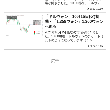
場が開きました。10:00現在、ドルウォン
のチャートは以下のようになっています
2022.10.10
（チャートは『Investing.com』より引
用）。調整が入ってローソク足の形...
「ドルウォン」10月15日(火)初
トピック
動・「1,358ウォン」1,360ウォン
へ迫る
2024年10月15日(火)の市場が開きまし
た。10:00現在、ドルウォンのチャートは
以下のようになっています（チャートは
『Investing.com』より引用）。前日は陽
2024.10.15
線で締まり、本日はそれを受けてのスタ
ートです。「1ドル＝1,355ウ...
広告