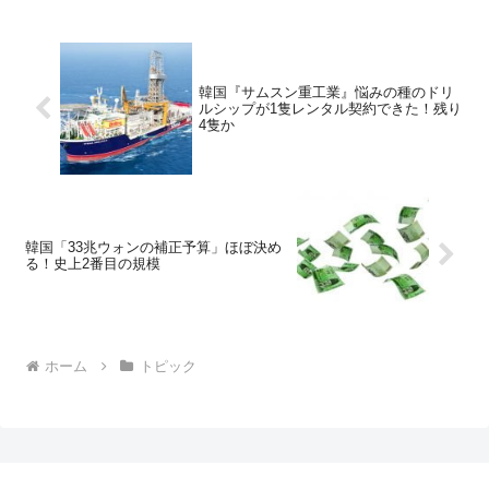
韓国『サムスン重工業』悩みの種のドリ
ルシップが1隻レンタル契約できた！残り
4隻か
韓国「33兆ウォンの補正予算」ほぼ決め
る！史上2番目の規模
ホーム
トピック