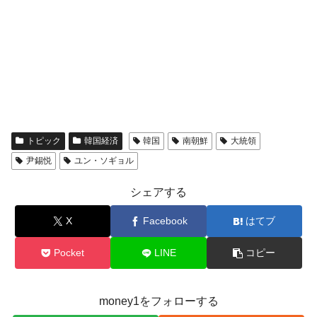
トピック
韓国経済
韓国
南朝鮮
大統領
尹錫悦
ユン・ソギョル
シェアする
X
Facebook
はてブ
Pocket
LINE
コピー
money1をフォローする