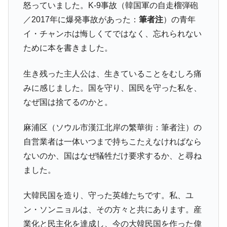
怒っていました。K-9事故（韓国軍の自走榴弾砲
は韓国で『BYD』車は売れている。6カ月で対前年同期比
1.9倍！
／2017年に爆発事故があった：
筆者注
）の青年
イ・チャンホは悔しくてではなく、忘れられない
在韓米国大使スティールが着韓！⇒ さっそ
『Money1』
く空港に詰めかけ「出て行け！」「極右勢力」のプラカー
ために本を書きました。
ドを掲げる「在韓反米勢力」
生き残った主人公は、生きていることをむしろ痛
韓国政府「2035年までに18.4GW規模のAIデ
『Money1』
ータセンター整備」⇒ だから無理だってば。
みに感じました。国を守り、国民を守った私を、
なぜ国は捨てるのかと。
JPモルガン「韓国レバレッジETFの清算は
『Money1』
ほぼ終わった」
麻浦区（ソウル市漢江北岸の繁華街：筆者注）の
韓国『国民年金公団』株価暴落で200兆蒸
『Money1』
自営業者は一体いつまで持ちこたえなければなら
発。
ないのか、国はなぜ犠牲だけ要求するか、と尋ね
韓国政府「ニセＫ-ブランドを通報しようキ
『Money1』
ャンペーン」⇒ あの名物教授も登場！
ました。
韓国「橋が落ちました」⇒ 耐久性「なさす
『Money1』
大韓民国を造り、守った英雄たちです。私、ユ
ぎ」では。
ン・ソンニョルは、その方々と共にあります。産
韓国鉄鋼最大手『POSCO』ズブズブ沈む。
『Money1』
業化と民主化を達成し、今の大韓民国を作った偉
営業利益80.2％も減少