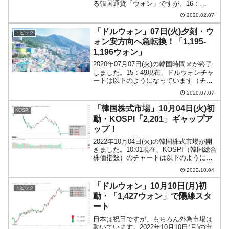
る韓国通貨「ウォン」ですが、16：
45（日本時間）現在、ドルウォンチャー
2020.02.07
トは以下のようになっています（チャー
トは『Investing.com』より引用）。一
「ドルウォン」07日(火)夕刻・ウ
トピック
進...
ォン安方向へ急転換！「1,195-
1,196ウォン」
2020年07月07日(火)の韓国時間※が終了
しました。15：49現在、ドルウォンチャ
ートは以下のようになっています（チャ
ートは『Investing.com』より引用：以下
2020.07.07
同）。初動段階では陰線でしたが、陽線
に転じ(笑)、ウォン安方向へ進行...
「韓国株式市場」10月04日(火)初
KOSPI
動・KOSPI「2,201」ギャップア
ップ！
2022年10月04日(火)の韓国株式市場が開
きました。10:01現在、KOSPI（韓国総合
株価指数）のチャートは以下のようにな
っています（チャートは
2022.10.04
『Investing.com』より引用）。投資家別
売買動向は以下です。アメリカ合衆国市
「ドルウォン」10月10日(月)初
トピック
場の...
動・「1,427ウォン」で陽線スタ
ート
日本は祝日ですが、もちろん外為市場は
動いています。2022年10月10日(月)の市