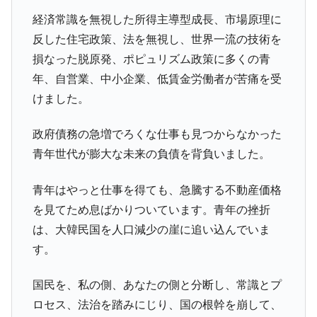
全て勝つといくら？ 競馬GI競走で勝利騎手がもら
Fact1
える賞金とは？
経済常識を無視した所得主導型成長、市場原理に
反した住宅政策、法を無視し、世界一流の技術を
平成仮面ライダーの意外すぎるモチーフとは？
Fact1
損なった脱原発、ポピュリズム政策に多くの青
発表から2日で大崩壊、鳴かず飛ばずに終わりそう
Fact1
年、自営業、中小企業、低賃金労働者が苦痛を受
なスーパーリーグとは？
けました。
日本人マスターズ挑戦の歴史。松山以前に最高位
Fact1
だった選手とは？
政府債務の急増でろくな仕事も見つからなかった
甲子園通算本塁打、最多の清原に次いで多く打っ
Fact1
青年世代が膨大な未来の負債を背負いました。
ている意外な選手とは？
セレクトセールの高額取引馬が稼いだ金額とは？
Fact1
青年はやっと仕事を得ても、急騰する不動産価格
を見てため息ばかりついています。青年の挫折
は、大韓民国を人口減少の崖に追い込んでいま
す。
国民を、私の側、あなたの側と分断し、常識とプ
ロセス、法治を踏みにじり、国の根幹を崩して、