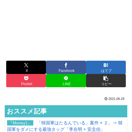
X
Facebook
はてブ
Pocket
LINE
コピー
2021.06.29
おススメ記事
「韓国軍はたるんでいる」案件 × ２。⇒ 韓
『Money1』
国軍をダメにする最強タッグ「李在明 + 安圭伯」