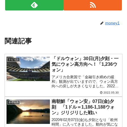
money1
関連記事
「ドルウォン」30日(月)夕刻・一
トピック
気にウォン高方向へ！「1,236ウ
ォン」
アメリカ合衆国で「金融引き締めの緩
和」観測が出ていますので、ウォン高方
向への戻しが大きくなりました。2022年
05月30日(月)の韓国時間※が終わりまし
2022.05.30
た。15：51現在、ドルウォンのチャート
は以下のようになっています（チャート
南朝鮮「ウォン安」07日(金)夕
基礎知識
は『Inve...
刻 「1ドル＝1,186-1,188ウォ
ン」ジリジリした戦い
2020年02月07日(金)も夕刻となり「欧州
時間」に入ってきました。動向が気にな