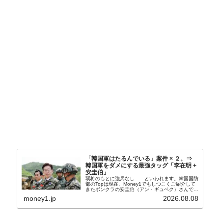
「韓国軍はたるんでいる」案件 × ２。⇒
韓国軍をダメにする最強タッグ「李在明 +
安圭伯」
弱将のもとに強兵なし――といわれます。韓国国防
部のTopは現在、Money1でもしつこくご紹介して
きたボンクラの安圭伯（アン・ギュベク）さんで
す。↑経済的無知蒙昧な李在明（イ・ジェミョン）
money1.jp
2026.08.08
さんと「韓国初の文官上がり」の国防部長官安圭伯
（アン...