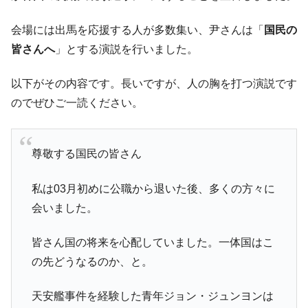
『Money1』
た ⇒ 国家が行った恐るべき株価操作であり、空前の国政壟
会場には出馬を応援する人が多数集い、尹さんは「
国民の
断
皆さんへ
」とする演説を行いました。
韓国･警察職員が「丸刈りになって抗議活
『Money1』
動」
以下がその内容です。長いですが、人の胸を打つ演説です
中国だけが鉄鋼輸出を異常増加させる ⇒ 中
『Money1』
のでぜひご一読ください。
国の過剰生産が世界を蝕む。
韓国製造業「半導体絶好調」のウラで他業
『Money1』
種は全般的「不調」⇒ PSIが示す現況は決して良くない。
尊敬する国民の皆さん
【米韓激突案件】韓国消費者院が『クーパ
『Money1』
ン』1人当たり賠償10万ウォンを認定 ⇒ 総額3兆7,000億
私は03月初めに公職から退いた後、多くの方々に
韓国で猛暑。南東部では干ばつ
『Money1』
会いました。
韓国型イージス搭載の次世代駆逐艦
『Money1』
皆さん国の将来を心配していました。一体国はこ
「KDDX」1番艦、2032年竣工と公示
の先どうなるのか、と。
【対日本円】ウォン安が急進！ 日米の協調
『Money1』
に韓国がいっちょがみしたのでは。
天安艦事件を経験した青年ジョン・ジュンヨンは
韓国政府『BYD』車への補助金を全廃 ⇒ 実
『Money1』