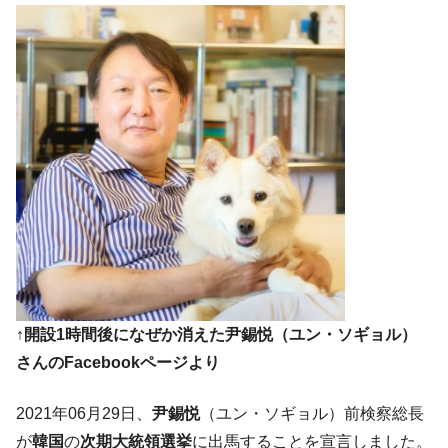
韓国･李在明「青年層の雇用状況が悪い。せ
『Money1』
や、若者に起業させよう」⇒ どんな雇用対策だソレ。
【韓国の外貨準備】2026年07月は4,279億ド
『Money1』
ル。外平債の発行「19.4億ドル」
韓国「ここは北朝鮮なのか。選管がサーバ
『Money1』
ーにウソのデータを入力したのは明白だ」
韓国･李在明さっそく不動産対策で浅薄な発
『Money1』
言。
韓国は「中国と同じく」投資に不適格な国
『Money1』
だ。
『韓国銀行』が「金の保有量を増やしま
『Money1』
す」⇒「金を経由するドル入手」手段ではないのか？
↑開設1時間後になぜか消えた尹錫悦（ユン・ソギョル）
韓国･外為取引量「1日当たり1,214.4億ド
『Money1』
ル」まで拡大 ⇒ 海外資金の動きに強く左右される状態
さんのFacebookページより
韓国･帰ってきた李在明。李在明を支持しな
『Money1』
2021年06月29日、
尹錫悦
（ユン・ソギョル）前検察総長
い「50.5％」に上昇
が
韓国
の
次期大統領選挙
に出馬することを宣言しました。
韓国大統領府ボンクラ政策室長が告発され