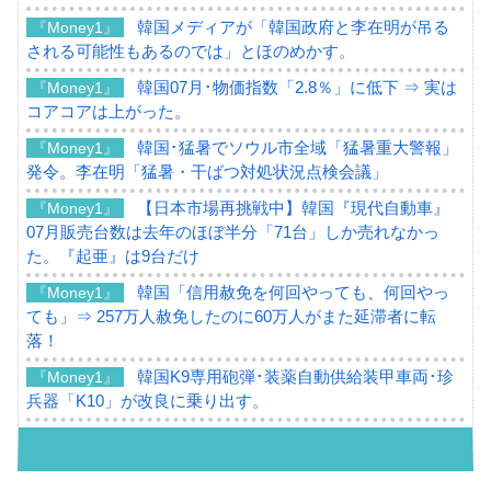
韓国メディアが「韓国政府と李在明が吊る
『Money1』
される可能性もあるのでは」とほのめかす。
韓国07月･物価指数「2.8％」に低下 ⇒ 実は
『Money1』
コアコアは上がった。
韓国･猛暑でソウル市全域「猛暑重大警報」
『Money1』
発令。李在明「猛暑・干ばつ対処状況点検会議」
【日本市場再挑戦中】韓国『現代自動車』
『Money1』
07月販売台数は去年のほぼ半分「71台」しか売れなかっ
た。『起亜』は9台だけ
韓国「信用赦免を何回やっても、何回やっ
『Money1』
ても」⇒ 257万人赦免したのに60万人がまた延滞者に転
落！
韓国K9専用砲弾･装薬自動供給装甲車両･珍
『Money1』
兵器「K10」が改良に乗り出す。
韓国「2026年07月の輸出入」絶好調。半導
『Money1』
体だけで410億ドル、輸出全体の41％もある