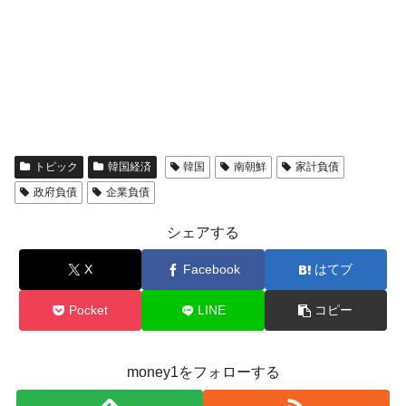
トピック
韓国経済
韓国
南朝鮮
家計負債
政府負債
企業負債
シェアする
X
Facebook
はてブ
Pocket
LINE
コピー
money1をフォローする