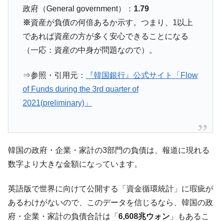
ドを掲げる「在韓反米勢力」
政府（General government）：
1.79
韓国政府「2035年までに18.4GW規模のAIデ
『Money1』
※
資産が負債の何倍あるか示す。つまり、1以上
ータセンター整備」⇒ だから無理だってば。
であれば資産の方が多く安心できることになる
JPモルガン「韓国レバレッジETFの清算は
『Money1』
（一応：資産の中身が問題なので）。
ほぼ終わった」
韓国『国民年金公団』株価暴落で200兆蒸
『Money1』
⇒参照・引用元：
『韓国銀行』公式サイト「Flow
発。
of Funds during the 3rd quarter of
韓国政府「ニセＫ-ブランドを通報しようキ
『Money1』
2021(preliminary)」
ャンペーン」⇒ あの名物教授も登場！
韓国「橋が落ちました」⇒ 耐久性「なさす
『Money1』
ぎ」では。
韓国の政府・企業・家計の3部門の負債は、報道に現れる
韓国鉄鋼最大手『POSCO』ズブズブ沈む。
『Money1』
数字より大きな金額になっています。
営業利益80.2％も減少
米国下院「韓国の公務員個人をターゲット
『Money1』
英語版で世界に向けて公開する「資金循環統計」に瑕疵が
にぶん殴る法案」提出！⇒ クーパン問題は合衆国企業に対
あるわけがないので、このデータを信じるなら、韓国の政
する差別。許してはおかぬ
府・企業・家計の負債合計は「
6,608兆ウォン
」もあるこ
韓国ボンクラ政策室長･金容範、株価暴落に
『Money1』