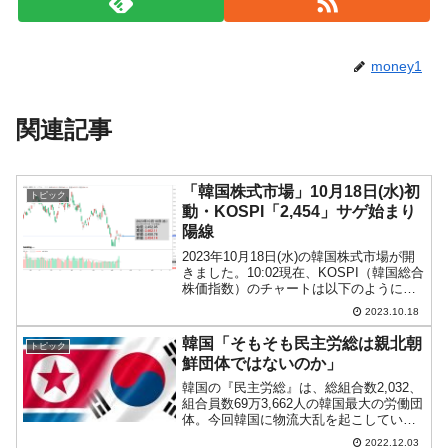
money1
関連記事
「韓国株式市場」10月18日(水)初
トピック
動・KOSPI「2,454」サゲ始まり
陽線
2023年10月18日(水)の韓国株式市場が開
きました。10:02現在、KOSPI（韓国総合
株価指数）のチャートは以下のようにな
っています（チャートは
2023.10.18
『Investing.com』より引用）。ちょいサ
ゲて始まりましたが、現在のところ陽
韓国「そもそも民主労総は親北朝
トピック
線。K...
鮮団体ではないのか」
韓国の『民主労総』は、総組合数2,032、
組合員数69万3,662人の韓国最大の労働団
体。今回韓国に物流大乱を起こしている
『民主労総公共運輸労組貨物連帯本部』
2022.12.03