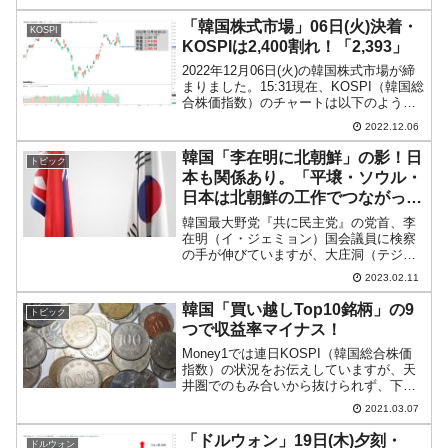
（貨物連帯）は『民主労総』に加盟して
います。『現代自動車労組』、『全国教
「韓国株式市場」06日(火)決着・
KOSPI
職員労働組...
KOSPIは2,400割れ！「2,393」
2022年12月06日(火)の韓国株式市場が締
まりました。15:31現在、KOSPI（韓国総
合株価指数）のチャートは以下のように
なっています（チャートは
2022.12.06
『Investing.com』より引用）。
「2,400」を割りました！ KOSPIは「2...
韓国「李在明に北朝鮮」の影！日
トピック
本も関係あり。「平壌・ソウル・
日本は北朝鮮の工作でつながって
いるんだ」
韓国最大野党『共に民主党』の党首、李
在明（イ・ジェミョン）国会議員に検察
の手が伸びていますが、大庄洞（テジャ
ンドン）疑惑などお金関係だけでは話が
2023.02.11
済まなくなってきました。李在明の影に
暗躍する北朝鮮先にご紹介したとおり、
韓国「買い越しTop10銘柄」の9
トピック
李在明（イ・ジェミョン）...
つで収益率マイナス！
Money1では連日KOSPI（韓国総合株価
指数）の状況をお伝えしていますが、天
井圏でのもみ合いから抜けられず、下落
傾向にあります。↑2021年03月05日(金)終
2021.03.07
了時点での日足チャート（チャートは
『Investing.com』より引用）そ...
「ドルウォン」19日(木)夕刻・
ドルウォン