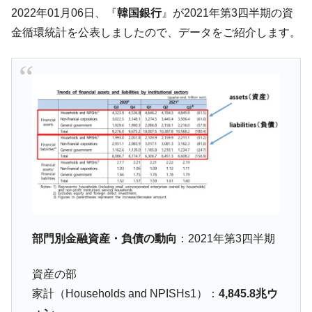
韓国「ここは北朝鮮なのか。選管がサーバ
『Money1』
2022年01月06日、『
韓国銀行
』が2021年第3四半期の資
ーにウソのデータを入力したのは明白だ」
金循環統計を公表しましたので、データをご紹介します。
韓国･李在明さっそく不動産対策で浅薄な発
『Money1』
言。
韓国は「中国と同じく」投資に不適格な国
『Money1』
だ。
『韓国銀行』が「金の保有量を増やしま
『Money1』
す」⇒「金を経由するドル入手」手段ではないのか？
韓国･外為取引量「1日当たり1,214.4億ド
『Money1』
ル」まで拡大 ⇒ 海外資金の動きに強く左右される状態
韓国･帰ってきた李在明。李在明を支持しな
『Money1』
い「50.5％」に上昇
韓国大統領府ボンクラ政策室長が告発され
『Money1』
部門別金融資産・負債の動向
：2021年第3四半期
た ⇒ 国家が行った恐るべき株価操作であり、空前の国政壟
断
資産の部
韓国･警察職員が「丸刈りになって抗議活
『Money1』
家計（Households and NPISHs1）：
4,845.8兆ウ
動」