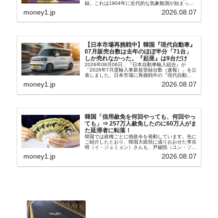
録。これは1904年に近代的な気象観測が始まって
以来の韓国史上最高気温です。08月04日には、ソ
money1.jp
2026.08.07
ウル市全域への「猛暑重大警報」が発令され...
【日本市場再挑戦中】韓国『現代自動車』
07月販売台数は去年のほぼ半分「71台」
しか売れなかった。『起亜』は9台だけ
2026年08月06日、『日本自動車輸入組合』が
「2026年7月度輸入車新規登録台数（速報）」を公
表しました。日本市場に再挑戦中の『現代自動
車』、また日本市場を攻略したい『BYD』の販売
money1.jp
2026.08.07
台数はこの中に捉えられているはずです。先月から
は韓国の...
韓国「信用赦免を何回やっても、何回やっ
ても」⇒ 257万人赦免したのに60万人がま
た延滞者に転落！
韓国では政権ごとに徳政令を発動しています。先に
ご紹介したとおり、韓国大統領に成りおおせた李在
明（イ・ジェミョン）さんも、尹錫悦（ユン・ソギ
ョル）前政権が行った――「新出発基金」をバッド
money1.jp
2026.08.07
バンクにして不良債権の買い取りを行い、分割償還
や元利減免...