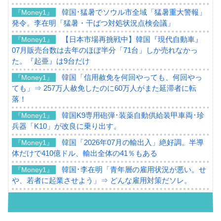
韓国･猛暑でソウル市全域「猛暑重大警報」
『Money1』
発令。李在明「猛暑・干ばつ対処状況点検会議」
【日本市場再挑戦中】韓国『現代自動車』
『Money1』
07月販売台数は去年のほぼ半分「71台」しか売れなかっ
た。『起亜』は9台だけ
韓国「信用赦免を何回やっても、何回やっ
『Money1』
ても」⇒ 257万人赦免したのに60万人がまた延滞者に転
落！
韓国K9専用砲弾･装薬自動供給装甲車両･珍
『Money1』
兵器「K10」が改良に乗り出す。
韓国「2026年07月の輸出入」絶好調。半導
『Money1』
体だけで410億ドル、輸出全体の41％もある
韓国･李在明「青年層の雇用状況が悪い。せ
『Money1』
や、若者に起業させよう」⇒ どんな雇用対策だソレ。
【韓国の外貨準備】2026年07月は4,279億ド
『Money1』
ル。外平債の発行「19.4億ドル」