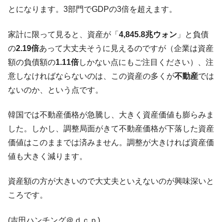
とになります。3部門でGDPの3倍を超えます。
他人事のような発言。
韓国半導体『SKハイニックス』2026年2Qの
『Money1』
家計に限って見ると、資産が「
4,845.8兆ウォン
」と負債
業績「史上最高益」当期純利益は前年同期比13.4倍に。
の
2.19倍
あって大丈夫そうに見えるのですが（企業は資産
韓国･加徳島新国際空港「またも暗礁」の危
『Money1』
額の負債額の
1.11倍
しかない点にもご注目ください）、注
機 ⇒ 10.7兆では損が出るからできない。
意しなければならないのは、この資産の多くが
不動産
では
【速報】韓国株式市場の暴落・本日07月29
『Money1』
ないのか、という点です。
日(水)もサイドカー・サーキットブレイカーの二段コンボ
発動！
韓国では不動産価格が急騰し、大きく資産価値も膨らみま
IT産業は人を雇用する効果は低い。全産業の
『Money1』
した。しかし、調整局面がきて不動産価格が下落した資産
半分未満しか雇用を生まない
価値はこのままでは済みません。調整が大きければ資産価
日本の誇る海洋資源調査船『白嶺』は先進技術の
Fact1
値も大きく減ります。
塊！
夏の甲子園、優勝校を最も多く輩出している都道
Fact1
資産額の方が大きいので大丈夫といえないのが興味深いと
府県とは？
ころです。
今話題の「楽天ライオンズ」とは？
Fact1
奇跡の毛色「白毛馬」とは？
Fact1
(吉田ハンチング＠ｄｃｐ)