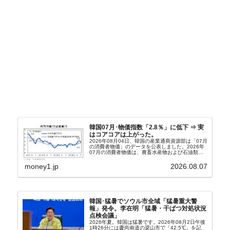
韓国07月･物価指数「2.8％」に低下 ⇒ 実
はコアコアは上がった。
2026年08月04日、韓国の産業通商資源部は「07月
の消費者物価」のデータを公表しました。2026年
07月の消費者物価は、農畜水産物および石油類の
上昇率が鈍化したことなどにより、前年同月比
2.8％上昇（06月は3.2％）となり、上昇率は前...
money1.jp
2026.08.07
韓国･猛暑でソウル市全域「猛暑重大警
報」発令。李在明「猛暑・干ばつ対処状況
点検会議」
2026年夏。韓国は猛暑です。2026年08月2日午後
1時26分には慶尚南道の梁山市で「42.5℃」を記