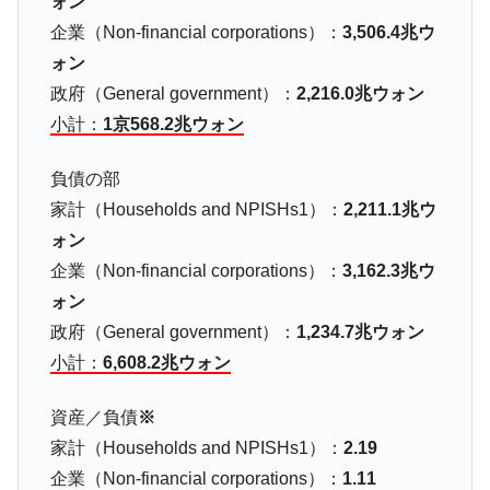
ォン
中国だけが鉄鋼輸出を異常増加させる ⇒ 中
『Money1』
企業（Non-financial corporations）：
3,506.4兆ウ
国の過剰生産が世界を蝕む。
ォン
韓国製造業「半導体絶好調」のウラで他業
『Money1』
政府（General government）：
2,216.0兆ウォン
種は全般的「不調」⇒ PSIが示す現況は決して良くない。
小計：
1京568.2兆ウォン
【米韓激突案件】韓国消費者院が『クーパ
『Money1』
ン』1人当たり賠償10万ウォンを認定 ⇒ 総額3兆7,000億
負債の部
韓国で猛暑。南東部では干ばつ
『Money1』
家計（Households and NPISHs1）：
2,211.1兆ウ
ォン
韓国型イージス搭載の次世代駆逐艦
『Money1』
「KDDX」1番艦、2032年竣工と公示
企業（Non-financial corporations）：
3,162.3兆ウ
ォン
【対日本円】ウォン安が急進！ 日米の協調
『Money1』
に韓国がいっちょがみしたのでは。
政府（General government）：
1,234.7兆ウォン
韓国政府『BYD』車への補助金を全廃 ⇒ 実
小計：
6,608.2兆ウォン
『Money1』
は韓国で『BYD』車は売れている。6カ月で対前年同期比
1.9倍！
資産／負債
※
在韓米国大使スティールが着韓！⇒ さっそ
『Money1』
家計（Households and NPISHs1）：
2.19
く空港に詰めかけ「出て行け！」「極右勢力」のプラカー
企業（Non-financial corporations）：
1.11