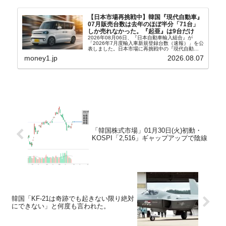
【日本市場再挑戦中】韓国『現代自動車』
07月販売台数は去年のほぼ半分「71台」
しか売れなかった。『起亜』は9台だけ
2026年08月06日、『日本自動車輸入組合』が
「2026年7月度輸入車新規登録台数（速報）」を公
表しました。日本市場に再挑戦中の『現代自動
車』、また日本市場を攻略したい『BYD』の販売
money1.jp
2026.08.07
台数はこの中に捉えられているはずです。先月から
は韓国の...
「韓国株式市場」01月30日(火)初動・
KOSPI「2,516」ギャップアップで陰線
韓国「KF-21は奇跡でも起きない限り絶対
にできない」と何度も言われた。