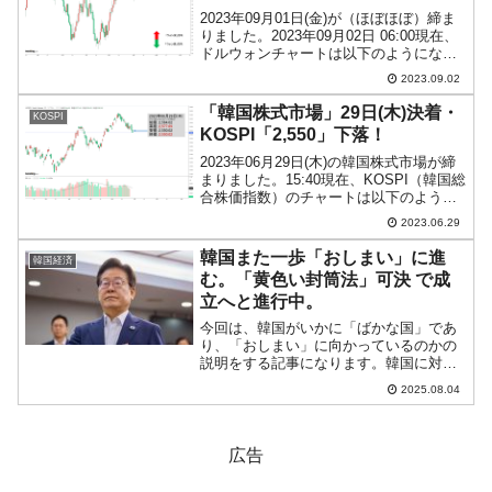
2023年09月01日(金)が（ほぼほぼ）締ま
りました。2023年09月02日 06:00現在、
ドルウォンチャートは以下のようになっ
ています（チャートは『Investing.com』
2023.09.02
より引用：以下同）。これから調整が入
るかもしれませんが、陰...
「韓国株式市場」29日(木)決着・
KOSPI
KOSPI「2,550」下落！
2023年06月29日(木)の韓国株式市場が締
まりました。15:40現在、KOSPI（韓国総
合株価指数）のチャートは以下のように
なっています（チャートは
2023.06.29
『Investing.com』より引用）。陰線が長
くなりました。KOSPIは「2,550...
韓国また一歩「おしまい」に進
韓国経済
む。「黄色い封筒法」可決 で成
立へと進行中。
今回は、韓国がいかに「ばかな国」であ
り、「おしまい」に向かっているのかの
説明をする記事になります。韓国に対す
る無償の愛を持っている方はここで読む
2025.08.04
のをおやめください。韓国の左派・進歩
系政権の愚かなのは「合理的な判断がで
きない」点にあります。主...
広告