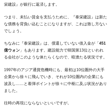
在韓米国大使スティールが着韓！⇒ さっそ
『Money1』
栄建設』が銀行に返済します。
く空港に詰めかけ「出て行け！」「極右勢力」のプラカー
ドを掲げる「在韓反米勢力」
つまり、未払い賃金を支払うために、『泰栄建設』は新た
韓国政府「2035年までに18.4GW規模のAIデ
『Money1』
な債務を背負い込むことになりますが、これは致し方ない
ータセンター整備」⇒ だから無理だってば。
でしょう。
JPモルガン「韓国レバレッジETFの清算は
『Money1』
ほぼ終わった」
ちなみに『泰栄建設』は、償還していない借入金が「
451
億ウォン
」もあります。建設能力で韓国第13位といわれ
韓国『国民年金公団』株価暴落で200兆蒸
『Money1』
発。
る会社がこのような体たらくなので、暗澹たる状況です。
韓国政府「ニセＫ-ブランドを通報しようキ
『Money1』
ャンペーン」⇒ あの名物教授も登場！
1997年のアジア通貨危機時にも、最初は10位圏外の大手
企業から徐々に飛んでいき、それが10位圏内の企業にも
韓国「橋が落ちました」⇒ 耐久性「なさす
『Money1』
ぎ」では。
波及し……と着弾ポイントが徐々に中枢に及ぶ状況があり
ました。
韓国鉄鋼最大手『POSCO』ズブズブ沈む。
『Money1』
営業利益80.2％も減少
往時の再現にならないといいですが。
米国下院「韓国の公務員個人をターゲット
『Money1』
にぶん殴る法案」提出！⇒ クーパン問題は合衆国企業に対