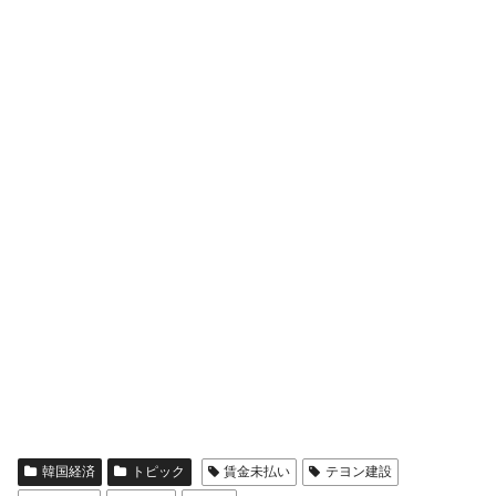
韓国経済
トピック
賃金未払い
テヨン建設