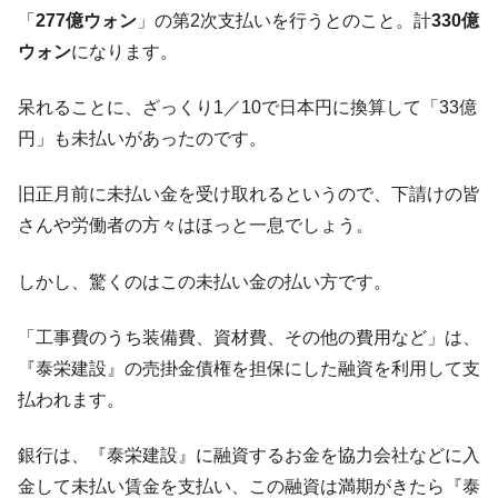
「
277億ウォン
」の第2次支払いを行うとのこと。計
330億
韓国･警察職員が「丸刈りになって抗議活
『Money1』
動」
ウォン
になります。
中国だけが鉄鋼輸出を異常増加させる ⇒ 中
『Money1』
呆れることに、ざっくり1／10で日本円に換算して「33億
国の過剰生産が世界を蝕む。
円」も未払いがあったのです。
韓国製造業「半導体絶好調」のウラで他業
『Money1』
種は全般的「不調」⇒ PSIが示す現況は決して良くない。
旧正月前に未払い金を受け取れるというので、下請けの皆
【米韓激突案件】韓国消費者院が『クーパ
『Money1』
さんや労働者の方々はほっと一息でしょう。
ン』1人当たり賠償10万ウォンを認定 ⇒ 総額3兆7,000億
韓国で猛暑。南東部では干ばつ
『Money1』
しかし、驚くのはこの未払い金の払い方です。
韓国型イージス搭載の次世代駆逐艦
『Money1』
「KDDX」1番艦、2032年竣工と公示
「工事費のうち装備費、資材費、その他の費用など」は、
【対日本円】ウォン安が急進！ 日米の協調
『泰栄建設』の売掛金債権を担保にした融資を利用して支
『Money1』
に韓国がいっちょがみしたのでは。
払われます。
韓国政府『BYD』車への補助金を全廃 ⇒ 実
『Money1』
は韓国で『BYD』車は売れている。6カ月で対前年同期比
銀行は、『泰栄建設』に融資するお金を協力会社などに入
1.9倍！
金して未払い賃金を支払い、この融資は満期がきたら『泰