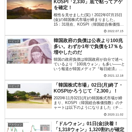
KOSPI「2,330」底で粘ってアゲ
を確定！
根性を見せました(笑)！2022年07月15日
(金)の韓国株式市場が締まりました。
15：31現在、KOSPI（韓国総合株価指
数）のチャートは以下のようになってい
2022.07.15
ます（チャートは『Investing.com』より
引用）。長いいたヒゲをご覧くだ...
韓国政府の負債は公表より100兆
トピック
多い。わずか1年で負債を17％も
増やしたのだ
韓国の政府負債は韓国政府が自分で述べ
ているより「100兆ウォン」も多い――と
いう報道が韓国メディア『毎日経済』に
出ました。政府が簿外債務でも抱えてい
2021.12.18
たのか、と楽しみに記事を拝読してみた
のですが、これは、例の「国際基準で数
「韓国株式市場」02日(月)終了・
トピック
字を比較していない」...
KOSPIかろうじて「2,300」！
2020年11月02日(月)の韓国株式市場が締
まり、KOSPI（韓国総合株価指数）のチ
ャートは以下のようになりました（チャ
ートは『Investing.com』より引用）。上
2020.11.02
昇しましたが、かろうじて「2,300」まで
上がったという感じです。投...
「ドルウォン」01日(金)決着！
ドルウォン
「1,318ウォン」1,320割れが確定