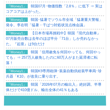
韓国07月･物価指数「2.8％」に低下 ⇒ 実は
『Money1』
コアコアは上がった。
韓国･猛暑でソウル市全域「猛暑重大警報」
『Money1』
発令。李在明「猛暑・干ばつ対処状況点検会議」
【日本市場再挑戦中】韓国『現代自動車』
『Money1』
07月販売台数は去年のほぼ半分「71台」しか売れなかっ
た。『起亜』は9台だけ
韓国「信用赦免を何回やっても、何回やっ
『Money1』
ても」⇒ 257万人赦免したのに60万人がまた延滞者に転
落！
韓国K9専用砲弾･装薬自動供給装甲車両･珍
『Money1』
兵器「K10」が改良に乗り出す。
韓国「2026年07月の輸出入」絶好調。半導
『Money1』
体だけで410億ドル、輸出全体の41％もある
韓国･李在明「青年層の雇用状況が悪い。せ
『Money1』
や、若者に起業させよう」⇒ どんな雇用対策だソレ。