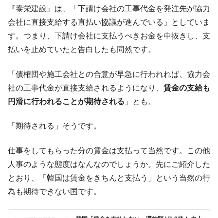
『泰栄建設』は、「下請け会社の工事代金を発注先が協力
する差別。許してはおかぬ
会社に直接支給する直払い協議が進んでいる」としていま
韓国ボンクラ政策室長･金容範、株価暴落に
『Money1』
す。つまり、下請け会社に支払うべきお金を中抜きし、支
他人事のような発言。
払いを止めていたと告白したも同然です。
韓国半導体『SKハイニックス』2026年2Qの
『Money1』
業績「史上最高益」当期純利益は前年同期比13.4倍に。
「債権団や施工会社との合意が早急に行われれば、協力会
韓国･加徳島新国際空港「またも暗礁」の危
『Money1』
社の工事代金が直接支給されるようになり、
賃金の支給も
機 ⇒ 10.7兆では損が出るからできない。
円滑に行われることが期待される
」とも。
【速報】韓国株式市場の暴落・本日07月29
『Money1』
日(水)もサイドカー・サーキットブレイカーの二段コンボ
「期待される」そうです。
発動！
日本の誇る海洋資源調査船『白嶺』は先進技術の
Fact1
仕事をしてもらった分の賃金は支払って当然です。この他
塊！
人事のような態度はなんなのでしょうか。先にご紹介した
夏の甲子園、優勝校を最も多く輩出している都道
Fact1
とおり、「韓国は賃金をきちんと支払う」という当然の行
府県とは？
為も期待できない国です。
今話題の「楽天ライオンズ」とは？
Fact1
奇跡の毛色「白毛馬」とは？
Fact1