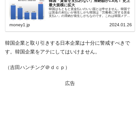
韓国「賃金を支払わない」滞納額が1.8兆！ 史上
最大規模に拡大
全て勝つといくら？ 競馬GI競走で勝利騎手がもら
Fact1
韓国はもともと賃金払いのいい国とは申せません。韓国で
は賃金の未払いが発生しがち韓国は「労働者に対する賃金
える賞金とは？
支払い」の滞納が発生しがちなのです。これは韓国メディ
アも書いていることで、本当です。例えば「2016年」には
「賃金未払いが日本の10倍」...
平成仮面ライダーの意外すぎるモチーフとは？
money1.jp
2024.01.26
Fact1
発表から2日で大崩壊、鳴かず飛ばずに終わりそう
Fact1
なスーパーリーグとは？
韓国企業と取り引きする日本企業は十分に警戒すべきで
す。韓国企業をアテにしてはいけません。
日本人マスターズ挑戦の歴史。松山以前に最高位
Fact1
だった選手とは？
（吉田ハンチング＠ｄｃｐ）
甲子園通算本塁打、最多の清原に次いで多く打っ
Fact1
ている意外な選手とは？
広告
セレクトセールの高額取引馬が稼いだ金額とは？
Fact1