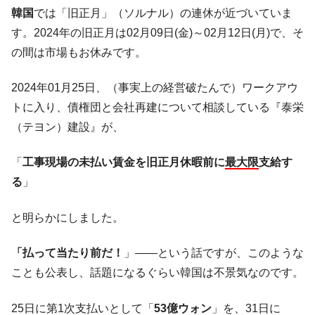
【韓国の外貨準備】2026年07月は4,279億ド
『Money1』
韓国
では「旧正月」（ソルナル）の連休が近づいていま
ル。外平債の発行「19.4億ドル」
す。2024年の旧正月は02月09日(金)～02月12日(月)で、そ
韓国「ここは北朝鮮なのか。選管がサーバ
『Money1』
の間は市場もお休みです。
ーにウソのデータを入力したのは明白だ」
韓国･李在明さっそく不動産対策で浅薄な発
『Money1』
2024年01月25日、（事実上の経営破たんで）ワークアウ
言。
トに入り、債権団と会社再建について相談している『泰栄
韓国は「中国と同じく」投資に不適格な国
『Money1』
（テヨン）建設』が、
だ。
『韓国銀行』が「金の保有量を増やしま
『Money1』
「
工事現場の未払い賃金を旧正月休暇前に
最大限
支給す
す」⇒「金を経由するドル入手」手段ではないのか？
る
」
韓国･外為取引量「1日当たり1,214.4億ド
『Money1』
ル」まで拡大 ⇒ 海外資金の動きに強く左右される状態
と明らかにしました。
韓国･帰ってきた李在明。李在明を支持しな
『Money1』
い「50.5％」に上昇
「払って当たり前だ！
」――という話ですが、このような
ことも公表し、話題になるぐらい韓国は不景気なのです。
韓国大統領府ボンクラ政策室長が告発され
『Money1』
た ⇒ 国家が行った恐るべき株価操作であり、空前の国政壟
断
25日に第1次支払いとして「
53億ウォン
」を、31日に