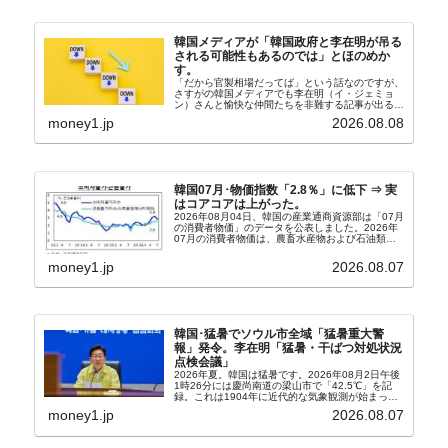
韓国メディアが「韓国政府と李在明が吊る
される可能性もあるのでは」とほのめか
す。
「だから官製相場だってば」という話なのですが、
さすがの韓国メディアでも李在明（イ・ジェミョ
ン）さんと愉快な仲間たちを非難する記事が出るよ
うになっています。もちろん株価の暴落についてで
money1.jp
2026.08.08
『朝鮮日報』に面白い記事が出ています。「東西南
北」というコ...
韓国07月･物価指数「2.8％」に低下 ⇒ 実
はコアコアは上がった。
2026年08月04日、韓国の産業通商資源部は「07月
の消費者物価」のデータを公表しました。2026年
07月の消費者物価は、農畜水産物および石油類の
上昇率が鈍化したことなどにより、前年同月比
2.8％上昇（06月は3.2％）となり、上昇率は前...
money1.jp
2026.08.07
韓国･猛暑でソウル市全域「猛暑重大警
報」発令。李在明「猛暑・干ばつ対処状況
点検会議」
2026年夏。韓国は猛暑です。2026年08月2日午後
1時26分には慶尚南道の梁山市で「42.5℃」を記
録。これは1904年に近代的な気象観測が始まって
以来の韓国史上最高気温です。08月04日には、ソ
money1.jp
2026.08.07
ウル市全域への「猛暑重大警報」が発令され...