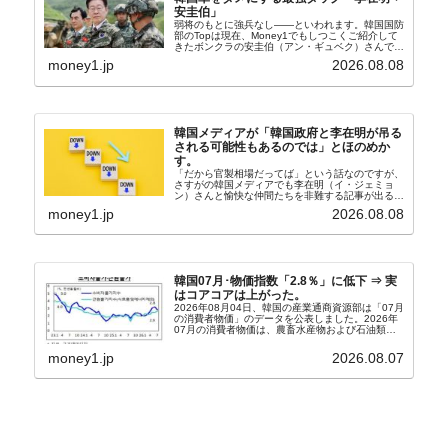
安圭伯」
弱将のもとに強兵なし――といわれます。韓国国防
部のTopは現在、Money1でもしつこくご紹介して
きたボンクラの安圭伯（アン・ギュベク）さんで
す。↑経済的無知蒙昧な李在明（イ・ジェミョン）
money1.jp
2026.08.08
さんと「韓国初の文官上がり」の国防部長官安圭伯
（アン...
韓国メディアが「韓国政府と李在明が吊る
される可能性もあるのでは」とほのめか
す。
「だから官製相場だってば」という話なのですが、
さすがの韓国メディアでも李在明（イ・ジェミョ
ン）さんと愉快な仲間たちを非難する記事が出るよ
うになっています。もちろん株価の暴落についてで
money1.jp
2026.08.08
『朝鮮日報』に面白い記事が出ています。「東西南
北」というコ...
韓国07月･物価指数「2.8％」に低下 ⇒ 実
はコアコアは上がった。
2026年08月04日、韓国の産業通商資源部は「07月
の消費者物価」のデータを公表しました。2026年
07月の消費者物価は、農畜水産物および石油類の
上昇率が鈍化したことなどにより、前年同月比
2.8％上昇（06月は3.2％）となり、上昇率は前...
money1.jp
2026.08.07