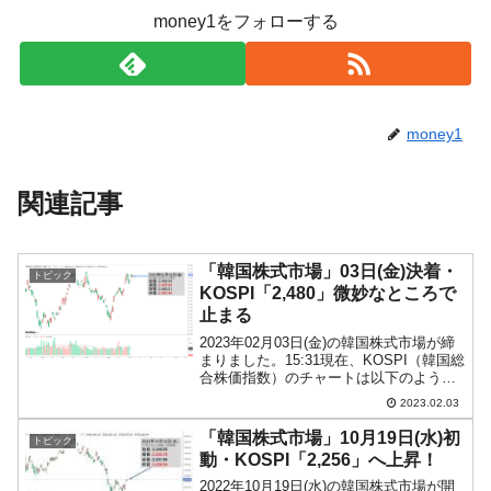
money1をフォローする
money1
関連記事
「韓国株式市場」03日(金)決着・
トピック
KOSPI「2,480」微妙なところで
止まる
2023年02月03日(金)の韓国株式市場が締
まりました。15:31現在、KOSPI（韓国総
合株価指数）のチャートは以下のように
なっています（チャートは
2023.02.03
『Investing.com』より引用）。陽線で締
まりましたが、前日始値を回復できませ
「韓国株式市場」10月19日(水)初
トピック
ん...
動・KOSPI「2,256」へ上昇！
2022年10月19日(水)の韓国株式市場が開