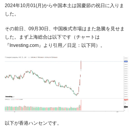
韓国「2026年07月の輸出入」絶好調。半導
『Money1』
2024年10月01(月)から中国本土は国慶節の祝日に入りま
体だけで410億ドル、輸出全体の41％もある
した。
韓国･李在明「青年層の雇用状況が悪い。せ
『Money1』
や、若者に起業させよう」⇒ どんな雇用対策だソレ。
その前日、09月30日、中国株式市場はまた急騰を見せま
【韓国の外貨準備】2026年07月は4,279億ド
『Money1』
した。まず上海総合は以下です（チャートは
ル。外平債の発行「19.4億ドル」
『Investing.com』より引用／日足：以下同）。
韓国「ここは北朝鮮なのか。選管がサーバ
『Money1』
ーにウソのデータを入力したのは明白だ」
韓国･李在明さっそく不動産対策で浅薄な発
『Money1』
言。
韓国は「中国と同じく」投資に不適格な国
『Money1』
だ。
『韓国銀行』が「金の保有量を増やしま
『Money1』
す」⇒「金を経由するドル入手」手段ではないのか？
韓国･外為取引量「1日当たり1,214.4億ド
『Money1』
以下が香港ハンセンです。
ル」まで拡大 ⇒ 海外資金の動きに強く左右される状態
韓国･帰ってきた李在明。李在明を支持しな