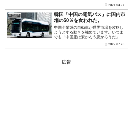
率は116.2～218.4％で、03月28日に発効
2021.03.27
し、5年間続きます。明らかな嫌がらせで
すが、中国共産党の英語版御用新聞
韓国「中国の電気バス」に国内市
中国経済
『G...
場の50％を食われた。
中国企業製の自動車が世界市場を攻略し
ようとする動きを強めています。いつま
でも「中国産は安かろう悪かろうだ」と
見くびってはいられません。韓国も同様
2022.07.26
です。気が付けば韓国内市場が中国産自
動車に席巻されていた、なんてことにな
るかもしれないのです。韓...
広告