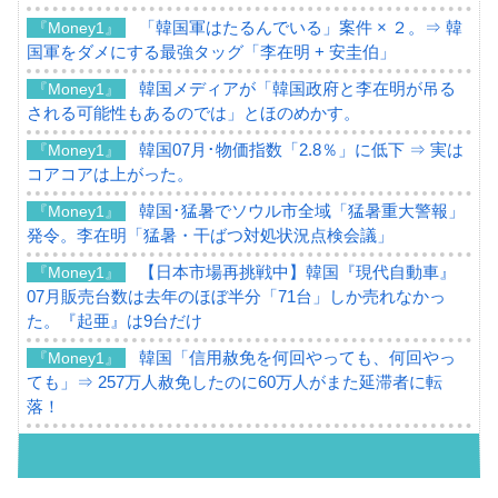
「韓国軍はたるんでいる」案件 × ２。⇒ 韓
『Money1』
国軍をダメにする最強タッグ「李在明 + 安圭伯」
韓国メディアが「韓国政府と李在明が吊る
『Money1』
される可能性もあるのでは」とほのめかす。
韓国07月･物価指数「2.8％」に低下 ⇒ 実は
『Money1』
コアコアは上がった。
韓国･猛暑でソウル市全域「猛暑重大警報」
『Money1』
発令。李在明「猛暑・干ばつ対処状況点検会議」
【日本市場再挑戦中】韓国『現代自動車』
『Money1』
07月販売台数は去年のほぼ半分「71台」しか売れなかっ
た。『起亜』は9台だけ
韓国「信用赦免を何回やっても、何回やっ
『Money1』
ても」⇒ 257万人赦免したのに60万人がまた延滞者に転
落！
韓国K9専用砲弾･装薬自動供給装甲車両･珍
『Money1』
兵器「K10」が改良に乗り出す。