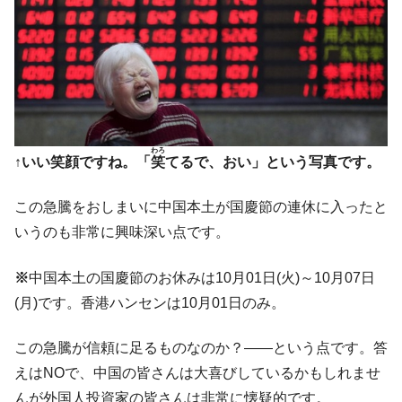
に韓国がいっちょがみしたのでは。
韓国政府『BYD』車への補助金を全廃 ⇒ 実
『Money1』
は韓国で『BYD』車は売れている。6カ月で対前年同期比
1.9倍！
在韓米国大使スティールが着韓！⇒ さっそ
『Money1』
く空港に詰めかけ「出て行け！」「極右勢力」のプラカー
ドを掲げる「在韓反米勢力」
わろ
↑いい笑顔ですね。「
笑
てるで、おい」という写真です。
韓国政府「2035年までに18.4GW規模のAIデ
『Money1』
ータセンター整備」⇒ だから無理だってば。
この急騰をおしまいに中国本土が国慶節の連休に入ったと
JPモルガン「韓国レバレッジETFの清算は
いうのも非常に興味深い点です。
『Money1』
ほぼ終わった」
※
中国本土の国慶節のお休みは10月01日(火)～10月07日
韓国『国民年金公団』株価暴落で200兆蒸
『Money1』
発。
(月)です。香港ハンセンは10月01日のみ。
韓国政府「ニセＫ-ブランドを通報しようキ
『Money1』
この急騰が信頼に足るものなのか？――という点です。答
ャンペーン」⇒ あの名物教授も登場！
えはNOで、中国の皆さんは大喜びしているかもしれませ
韓国「橋が落ちました」⇒ 耐久性「なさす
『Money1』
んが外国人投資家の皆さんは非常に懐疑的です。
ぎ」では。