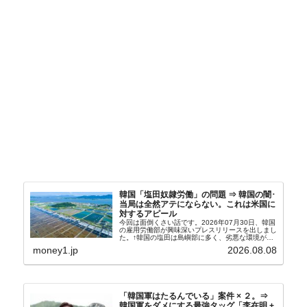
韓国「塩田奴隷労働」の問題 ⇒ 韓国の闇･
当局は全然アテにならない。これは米国に
対するアピール
今回は面倒くさい話です。2026年07月30日、韓国
の雇用労働部が興味深いプレスリリースを出しまし
た。↑韓国の塩田は島嶼部に多く、劣悪な環境が一
般に見られることが少ないため、事件の発覚を妨げ
money1.jp
2026.08.08
たといわれます（後述）。これは、いわゆる「塩田
奴隷...
「韓国軍はたるんでいる」案件 × ２。⇒
韓国軍をダメにする最強タッグ「李在明 +