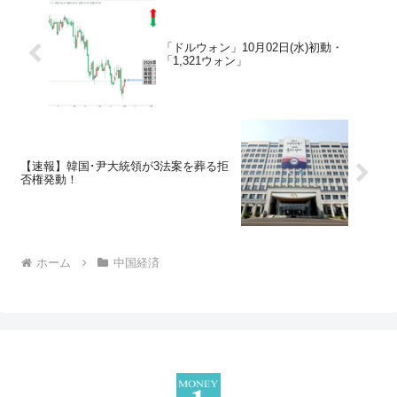
「ドルウォン」10月02日(水)初動・
「1,321ウォン」
【速報】韓国･尹大統領が3法案を葬る拒
否権発動！
ホーム
中国経済