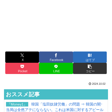
X
Facebook
はてブ
Pocket
LINE
コピー
2024.10.02
おススメ記事
韓国「塩田奴隷労働」の問題 ⇒ 韓国の闇･
『Money1』
当局は全然アテにならない。これは米国に対するアピール