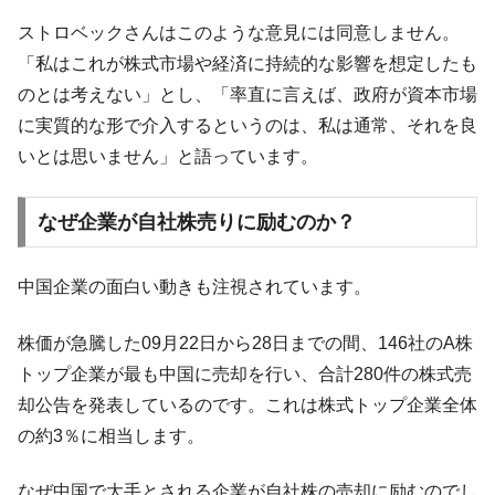
全て勝つといくら？ 競馬GI競走で勝利騎手がもら
Fact1
える賞金とは？
ストロベックさんはこのような意見には同意しません。
「私はこれが株式市場や経済に持続的な影響を想定したも
平成仮面ライダーの意外すぎるモチーフとは？
Fact1
のとは考えない」とし、「率直に言えば、政府が資本市場
発表から2日で大崩壊、鳴かず飛ばずに終わりそう
Fact1
なスーパーリーグとは？
に実質的な形で介入するというのは、私は通常、それを良
いとは思いません」と語っています。
日本人マスターズ挑戦の歴史。松山以前に最高位
Fact1
だった選手とは？
なぜ企業が自社株売りに励むのか？
甲子園通算本塁打、最多の清原に次いで多く打っ
Fact1
ている意外な選手とは？
セレクトセールの高額取引馬が稼いだ金額とは？
Fact1
中国企業の面白い動きも注視されています。
株価が急騰した09月22日から28日までの間、146社のA株
トップ企業が最も中国に売却を行い、合計280件の株式売
却公告を発表しているのです。これは株式トップ企業全体
の約3％に相当します。
なぜ中国で大手とされる企業が自社株の売却に励むのでし