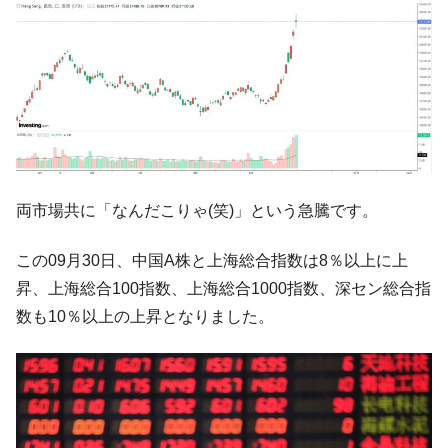
『Money1』
い「50.5％」に上昇
韓国大統領府ボンクラ政策室長が告発され
『Money1』
た ⇒ 国家が行った恐るべき株価操作であり、空前の国政壟
断
韓国･警察職員が「丸刈りになって抗議活
『Money1』
動」
中国だけが鉄鋼輸出を異常増加させる ⇒ 中
『Money1』
国の過剰生産が世界を蝕む。
両市場共に「なんだこりゃ(笑)」という急騰です。
韓国製造業「半導体絶好調」のウラで他業
『Money1』
この09月30日、中国A株と上海総合指数は8％以上に上
種は全般的「不調」⇒ PSIが示す現況は決して良くない。
昇、上海総合100指数、上海総合1000指数、深セン総合指
【米韓激突案件】韓国消費者院が『クーパ
『Money1』
数も10％以上の上昇となりました。
ン』1人当たり賠償10万ウォンを認定 ⇒ 総額3兆7,000億
韓国で猛暑。南東部では干ばつ
『Money1』
韓国型イージス搭載の次世代駆逐艦
『Money1』
「KDDX」1番艦、2032年竣工と公示
【対日本円】ウォン安が急進！ 日米の協調
『Money1』