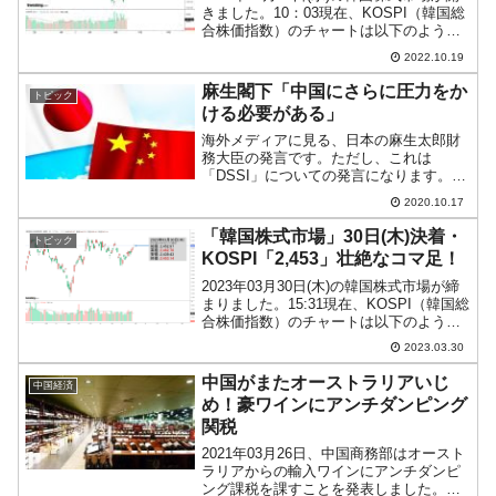
きました。10：03現在、KOSPI（韓国総
合株価指数）のチャートは以下のように
なっています（チャートは
2022.10.19
『Investing.com』より引用）。投資家別
売買動向は以下です。⇒データ引用元：
麻生閣下「中国にさらに圧力をか
トピック
『f...
ける必要がある」
海外メディアに見る、日本の麻生太郎財
務大臣の発言です。ただし、これは
「DSSI」についての発言になります。
「DSSI」というのは「債務支払猶予イニ
2020.10.17
シアティブ」のこと。新型コロナウイル
ス騒動によって経済的ダメージを受けた
「韓国株式市場」30日(木)決着・
トピック
新興国の債務の返済猶予...
KOSPI「2,453」壮絶なコマ足！
2023年03月30日(木)の韓国株式市場が締
まりました。15:31現在、KOSPI（韓国総
合株価指数）のチャートは以下のように
なっています（チャートは
2023.03.30
『Investing.com』より引用）。投資家別
売買動向は以下です。上昇しましたが、
中国がまたオーストラリアいじ
中国経済
ロ...
め！豪ワインにアンチダンピング
関税
2021年03月26日、中国商務部はオースト
ラリアからの輸入ワインにアンチダンピ
ング課税を課すことを発表しました。税