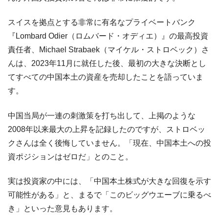
韓国鉄鋼最大手『POSCO』ズブズブ沈む。
『Money1』
スイスを拠点とする非常に有名なプライベートバンク
営業利益80.2％も減少
『Lombard Odier（ロムバード・オディエ）』の最高投資
米国下院「韓国の公務員個人をターゲット
『Money1』
責任者、Michael Strabaek（マイケル・ストロベック）さ
にぶん殴る法案」提出！⇒ クーパン問題は合衆国企業に対
んは、2023年11月に就任した後、最初の大きな決断とし
する差別。許してはおかぬ
てすべての中国本土の資産を売却したことを語っていま
韓国ボンクラ政策室長･金容範、株価暴落に
『Money1』
他人事のような発言。
す。
韓国半導体『SKハイニックス』2026年2Qの
『Money1』
中国当局が一連の刺激策を打ち出して、上掲のような
業績「史上最高益」当期純利益は前年同期比13.4倍に。
2008年以来最大の上昇を記録したのですが、ストロベッ
日本の誇る海洋資源調査船『白嶺』は先進技術の
Fact1
クさんは全く後悔していません。「現在、中国本土への投
塊！
資ポジションはゼロだ」とのこと。
夏の甲子園、優勝校を最も多く輩出している都道
Fact1
府県とは？
実は投資家の中には、「中国本土株式が大きな回復を示す
今話題の「楽天ライオンズ」とは？
Fact1
可能性がある」と、まるで「このビッグウエーブに乗るべ
奇跡の毛色「白毛馬」とは？
Fact1
き」といった意見もあります。