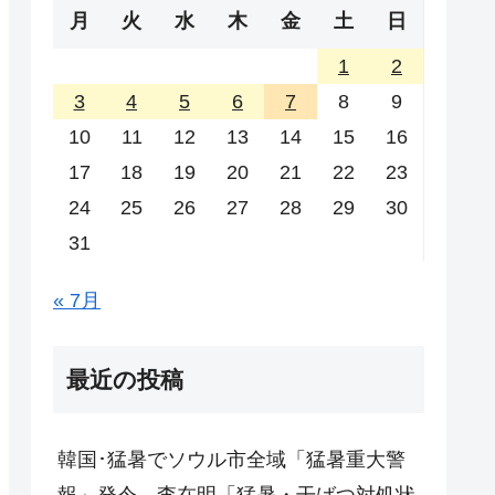
月
火
水
木
金
土
日
1
2
3
4
5
6
7
8
9
10
11
12
13
14
15
16
17
18
19
20
21
22
23
24
25
26
27
28
29
30
31
« 7月
最近の投稿
韓国･猛暑でソウル市全域「猛暑重大警
報」発令。李在明「猛暑・干ばつ対処状