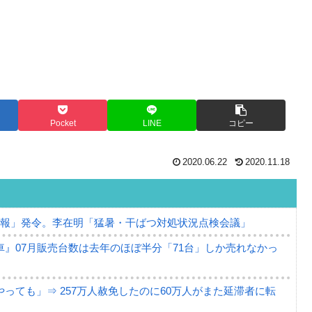
Pocket
LINE
コピー
2020.06.22
2020.11.18
警報」発令。李在明「猛暑・干ばつ対処状況点検会議」
』07月販売台数は去年のほぼ半分「71台」しか売れなかっ
っても」⇒ 257万人赦免したのに60万人がまた延滞者に転