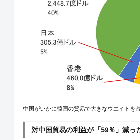
日本の誇る海洋資源調査船『白嶺』は先進技
Fact1
夏の甲子園、優勝校を最も多く輩出している
Fact1
今話題の「楽天ライオンズ」とは？
Fact1
奇跡の毛色「白毛馬」とは？
Fact1
全て勝つといくら？ 競馬GI競走で勝利騎手
Fact1
平成仮面ライダーの意外すぎるモチーフとは
Fact1
発表から2日で大崩壊、鳴かず飛ばずに終わ
Fact1
日本人マスターズ挑戦の歴史。松山以前に最
Fact1
甲子園通算本塁打、最多の清原に次いで多く
Fact1
中国がいかに韓国の貿易で大きなウエイトを
セレクトセールの高額取引馬が稼いだ金額と
Fact1
対中国貿易の利益が「59％」減っ