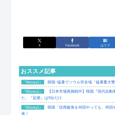
X
Facebook
はてブ
おススメ記事
韓国･猛暑でソウル市全域「猛暑重大
『Money1』
【日本市場再挑戦中】韓国『現代自動車
『Money1』
た。『起亜』は9台だけ
韓国「信用赦免を何回やっても、何回や
『Money1』
落！