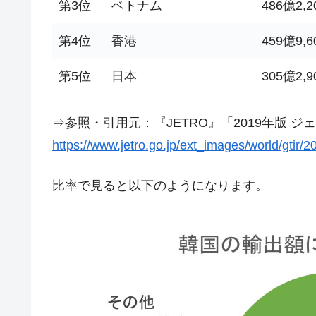
第3位
ベトナム
486億2,
韓国『国民年金公団』株価暴落で200
『Money1』
韓国政府「ニセＫ-ブランドを通報しよ
『Money1』
第4位
香港
459億9,
韓国「橋が落ちました」⇒ 耐久性「な
『Money1』
第5位
日本
305億2,
韓国鉄鋼最大手『POSCO』ズブズブ沈
『Money1』
米国下院「韓国の公務員個人をターゲ
『Money1』
⇒参照・引用元：『JETRO』「2019年版 
する差別。許してはおかぬ
https://www.jetro.go.jp/ext_images/world/gtir/2
韓国ボンクラ政策室長･金容範、株価
『Money1』
韓国半導体『SKハイニックス』2026
『Money1』
比率で見ると以下のようになります。
韓国･加徳島新国際空港「またも暗礁」の
『Money1』
【速報】韓国株式市場の暴落・本日07
『Money1』
発動！
IT産業は人を雇用する効果は低い。全
『Money1』
韓国「株式市場が賭博場のように変質
『Money1』