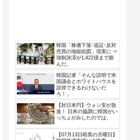
韓国「株価下落･追証･反対
売買の地獄絵図」現実に ⇒
強制決済が1,422億まで膨
んだ。
韓国記者「そんな説明で米
国議会とホワイトハウスを
説得できるわけないだ
ろ！」
【対日本円】ウォン安が急
進！ 日米の協調に韓国がい
っちょがみしたのでは。
【07月13日暗黒の月曜日】