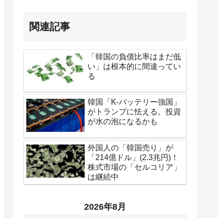
関連記事
「韓国の負債比率はまだ低
い」は根本的に間違ってい
る
韓国「K-バッテリー強国」
がトランプに怯える。投資
が水の泡になるかも
外国人の「韓国売り」が
「214億ドル」(2.3兆円)！
株式市場の「セルコリア」
は継続中
2026年8月