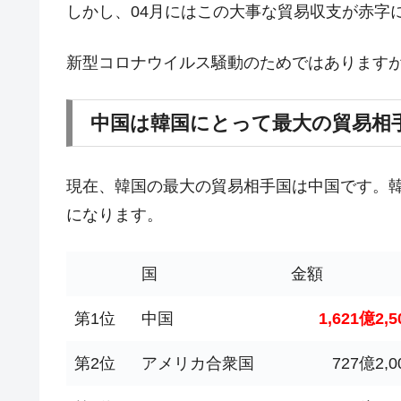
韓国･警察職員が「丸刈りになって抗
しかし、04月にはこの大事な貿易収支が赤字
『Money1』
中国だけが鉄鋼輸出を異常増加させる 
『Money1』
新型コロナウイルス騒動のためではあります
韓国製造業「半導体絶好調」のウラで他
『Money1』
【米韓激突案件】韓国消費者院が『クーパ
『Money1』
中国は韓国にとって最大の貿易相
韓国で猛暑。南東部では干ばつ
『Money1』
韓国型イージス搭載の次世代駆逐艦「KD
『Money1』
現在、韓国の最大の貿易相手国は中国です。韓
【対日本円】ウォン安が急進！ 日米
『Money1』
になります。
韓国政府『BYD』車への補助金を全廃 
『Money1』
1.9倍！
国
金額
在韓米国大使スティールが着韓！⇒ 
『Money1』
ドを掲げる「在韓反米勢力」
第1位
中国
1,621億2
韓国政府「2035年までに18.4GW規
『Money1』
第2位
アメリカ合衆国
727億2,
JPモルガン「韓国レバレッジETFの
『Money1』