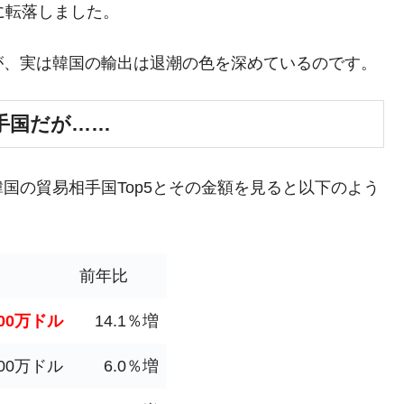
議活動」
に転落しました。
⇒ 中国の過剰生産が世界を蝕む。
が、実は韓国の輸出は退潮の色を深めているのです。
業種は全般的「不調」⇒ PSIが示す現況は決して良くない。
ン』1人当たり賠償10万ウォンを認定 ⇒ 総額3兆7,000億
手国だが……
DX」1番艦、2032年竣工と公示
国の貿易相手国Top5とその金額を見ると以下のよう
の協調に韓国がいっちょがみしたのでは。
⇒ 実は韓国で『BYD』車は売れている。6カ月で対前年同期比
前年比
さっそく空港に詰めかけ「出て行け！」「極右勢力」のプラカー
,500万ドル
14.1％増
模のAIデータセンター整備」⇒ だから無理だってば。
000万ドル
6.0％増
清算はほぼ終わった」