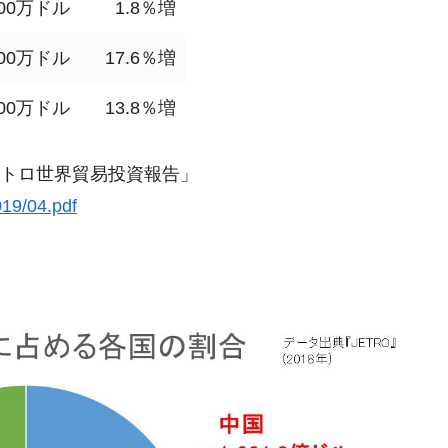
200万ドル
1.8％増
兆蒸発。
うキャンペーン」⇒ あの名物教授も登場！
600万ドル
17.6％増
さすぎ」では。
900万ドル
13.8％増
む。営業利益80.2％も減少
ットにぶん殴る法案」提出！⇒ クーパン問題は合衆国企業に対
ジェトロ世界貿易投資報告」
019/04.pdf
暴落に他人事のような発言。
年2Qの業績「史上最高益」当期純利益は前年同期比13.4倍に。
危機 ⇒ 10.7兆では損が出るからできない。
月29日(水)もサイドカー・サーキットブレイカーの二段コンボ
産業の半分未満しか雇用を生まない
したのは政界の責任だ」