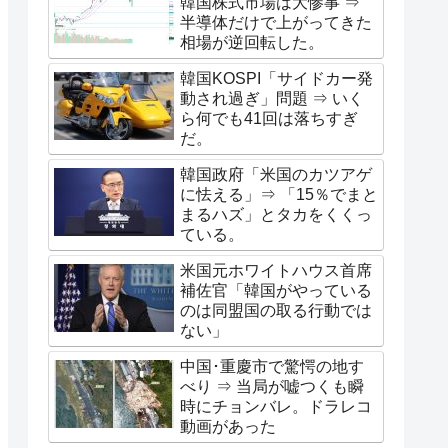
韓国株式市場は大惨事 ⇒
半導体だけで上がってきた
相場が逆回転した。
韓国KOSPI「サイドカー発
動され過ぎ」問題 ⇒ いく
ら何でも41回は落ちすぎ
だ。
韓国政府「米国のカツアゲ
に怯える」⇒ 「15％でまと
まるハズ」とタカをくくっ
ている。
米国元ホワイトハウス首席
補佐官「韓国がやっている
のは同盟国の取る行動では
ない」
中国･重慶市で驚愕の地す
べり ⇒ 当局が嘘つくも瞬
時にチョンバレ。ドラレコ
動画があった