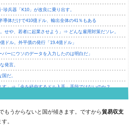
･珍兵器「K10」が改良に乗り出す。
。半導体だけで410億ドル、輸出全体の41％もある
。せや、若者に起業させよう」⇒ どんな雇用対策だソレ。
79億ドル。外平債の発行「19.4億ドル」
ーバーにウソのデータを入力したのは明白だ」
薄な発言。
な国だ。
ます」⇒「金を経由するドル入手」手段ではないのか？
4億ドル」まで拡大 ⇒ 海外資金の動きに強く左右される状態
ない「50.5％」に上昇
出でもうからないと国が傾きます。ですから
貿易収支
れた ⇒ 国家が行った恐るべき株価操作であり、空前の国政
ます。