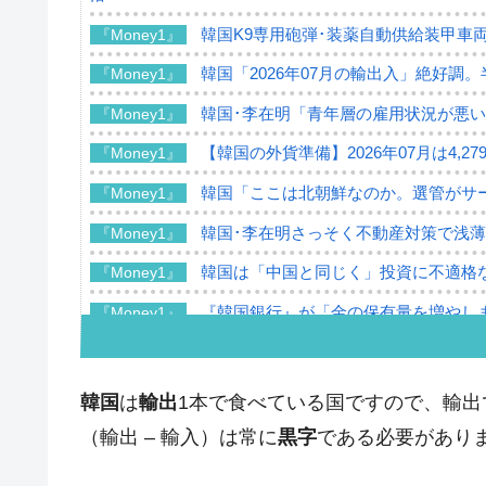
韓国K9専用砲弾･装薬自動供給装甲車両
『Money1』
韓国「2026年07月の輸出入」絶好調
『Money1』
韓国･李在明「青年層の雇用状況が悪い
『Money1』
【韓国の外貨準備】2026年07月は4,2
『Money1』
韓国「ここは北朝鮮なのか。選管がサ
『Money1』
韓国･李在明さっそく不動産対策で浅
『Money1』
韓国は「中国と同じく」投資に不適格
『Money1』
『韓国銀行』が「金の保有量を増やし
『Money1』
韓国･外為取引量「1日当たり1,214.
『Money1』
韓国･帰ってきた李在明。李在明を支持し
『Money1』
韓国
は
輸出
1本で食べている国ですので、輸
韓国大統領府ボンクラ政策室長が告発さ
『Money1』
（輸出 – 輸入）は常に
黒字
である必要があり
壟断