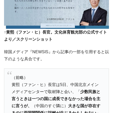
する差別。許してはおかぬ
韓国ボンクラ政策室長･金容範、株価暴落に
『Money1』
他人事のような発言。
韓国半導体『SKハイニックス』2026年2Qの
『Money1』
↑黄熙（ファン・ヒ）長官。文化体育観光部の公式サイト
業績「史上最高益」当期純利益は前年同期比13.4倍に。
より／スクリーンショット
韓国･加徳島新国際空港「またも暗礁」の危
『Money1』
機 ⇒ 10.7兆では損が出るからできない。
韓国メディア『NEWSIS』から記事の一部を引用すると以
【速報】韓国株式市場の暴落・本日07月29
『Money1』
下のような具合です。
日(水)もサイドカー・サーキットブレイカーの二段コンボ
発動！
日本の誇る海洋資源調査船『白嶺』は先進技術の
Fact1
（前略）
塊！
黄熙（ファン・ヒ）長官は5日、中国北京メイン
夏の甲子園、優勝校を最も多く輩出している都道
Fact1
メディアセンターで取材陣と会い、「
少数民族と
府県とは？
言うときは一つの国に成長できなかった場合を主
今話題の「楽天ライオンズ」とは？
Fact1
に言うが、
（中国のすぐ隣に）
大きな国が存在す
奇跡の毛色「白毛馬」とは？
Fact1
るのに両国間関係に誤解が生じるかもしれない
」