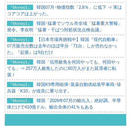
韓国07月･物価指数「2.8％」に低下 ⇒ 実は
『Money1』
コアコアは上がった。
韓国･猛暑でソウル市全域「猛暑重大警報」
『Money1』
発令。李在明「猛暑・干ばつ対処状況点検会議」
【日本市場再挑戦中】韓国『現代自動車』
『Money1』
07月販売台数は去年のほぼ半分「71台」しか売れなかっ
た。『起亜』は9台だけ
韓国「信用赦免を何回やっても、何回やっ
『Money1』
ても」⇒ 257万人赦免したのに60万人がまた延滞者に転
落！
韓国K9専用砲弾･装薬自動供給装甲車両･珍
『Money1』
兵器「K10」が改良に乗り出す。
韓国「2026年07月の輸出入」絶好調。半導
『Money1』
体だけで410億ドル、輸出全体の41％もある
韓国･李在明「青年層の雇用状況が悪い。せ
『Money1』
や、若者に起業させよう」⇒ どんな雇用対策だソレ。