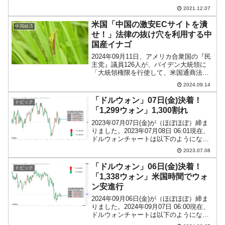
じゃないかも」というデータが公表され
2021.12.07
ましたのでご紹介します。なんの話かと
いうと、韓国の銀行が抱える不良債権の
米国「中国の激安ECサイトを潰
中国経済
話です。まず金融...
せ！」法律の抜け穴を利用する中
国産イナゴ
2024年09月11日、アメリカ合衆国の『民
主党』議員126人が、バイデン大統領に
「大統領権限を行使して、米国通商法の
『低価格免除』条項をできるだけ早く廃
2024.09.14
止するよう求める共同書簡」を提出しま
した。米国通商法における「低価格免除
「ドルウォン」07日(金)決着！
トピック
（de min...
「1,299ウォン」1,300割れ
2023年07月07日(金)が（ほぼほぼ）締ま
りました。2023年07月08日 06:01現在、
ドルウォンチャートは以下のようになっ
ています（チャートは『Investing.com』
2023.07.08
より引用：以下同）。残念ながら1,300を
割りました。「1...
「ドルウォン」06日(金)決着！
トピック
「1,338ウォン」米国時間でウォ
ン安進行
2024年09月06日(金)が（ほぼほぼ）締ま
りました。2024年09月07日 06:00現在、
ドルウォンチャートは以下のようになっ
ています（チャートは『Investing.com』