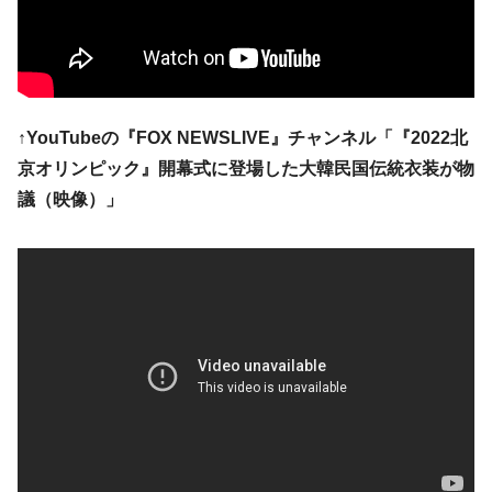
韓国･警察職員が「丸刈りになって抗議活
『Money1』
動」
中国だけが鉄鋼輸出を異常増加させる ⇒ 中
『Money1』
国の過剰生産が世界を蝕む。
↑YouTubeの『FOX NEWSLIVE』チャンネル「『2022北
韓国製造業「半導体絶好調」のウラで他業
『Money1』
京オリンピック』開幕式に登場した大韓民国伝統衣装が物
種は全般的「不調」⇒ PSIが示す現況は決して良くない。
議（映像）」
【米韓激突案件】韓国消費者院が『クーパ
『Money1』
ン』1人当たり賠償10万ウォンを認定 ⇒ 総額3兆7,000億
韓国で猛暑。南東部では干ばつ
『Money1』
韓国型イージス搭載の次世代駆逐艦
『Money1』
「KDDX」1番艦、2032年竣工と公示
【対日本円】ウォン安が急進！ 日米の協調
『Money1』
に韓国がいっちょがみしたのでは。
韓国政府『BYD』車への補助金を全廃 ⇒ 実
『Money1』
は韓国で『BYD』車は売れている。6カ月で対前年同期比
1.9倍！