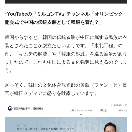
在韓米国大使スティールが着韓！⇒ さっそ
『Money1』
く空港に詰めかけ「出て行け！」「極右勢力」のプラカー
↑YouTubeの『ミルゴンTV』チャンネル「オリンピック
ドを掲げる「在韓反米勢力」
開会式で中国の伝統衣装として韓服を着た？」
韓国政府「2035年までに18.4GW規模のAIデ
『Money1』
ータセンター整備」⇒ だから無理だってば。
韓国からすると、韓国の伝統衣装が中国に属する民族の衣
JPモルガン「韓国レバレッジETFの清算は
『Money1』
装とされたことが腹立たしいようです。「東北工程」の
ほぼ終わった」
件、「キムチの起源」や「韓服の起源」を巡る論争があり
韓国『国民年金公団』株価暴落で200兆蒸
『Money1』
ましたので、これも中国による文化強奪に見えるのでしょ
発。
う。
韓国政府「ニセＫ-ブランドを通報しようキ
『Money1』
ャンペーン」⇒ あの名物教授も登場！
さっそく、韓国の文化体育観光部の黄熙（ファン・ヒ）長
韓国「橋が落ちました」⇒ 耐久性「なさす
『Money1』
官が韓国メディアに怒りを吐露しています。
ぎ」では。
韓国鉄鋼最大手『POSCO』ズブズブ沈む。
『Money1』
営業利益80.2％も減少
米国下院「韓国の公務員個人をターゲット
『Money1』
にぶん殴る法案」提出！⇒ クーパン問題は合衆国企業に対