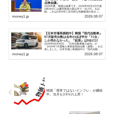
点検会議」
2026年夏。韓国は猛暑です。2026年08月2日午後
1時26分には慶尚南道の梁山市で「42.5℃」を記
録。これは1904年に近代的な気象観測が始まって
以来の韓国史上最高気温です。08月04日には、ソ
money1.jp
2026.08.07
ウル市全域への「猛暑重大警報」が発令され...
【日本市場再挑戦中】韓国『現代自動車』
07月販売台数は去年のほぼ半分「71台」
しか売れなかった。『起亜』は9台だけ
2026年08月06日、『日本自動車輸入組合』が
「2026年7月度輸入車新規登録台数（速報）」を公
表しました。日本市場に再挑戦中の『現代自動
車』、また日本市場を攻略したい『BYD』の販売
money1.jp
2026.08.07
台数はこの中に捉えられているはずです。先月から
は韓国の...
韓国「尋常ではないインフレ」が継続
中。当月も3.6％の上昇！