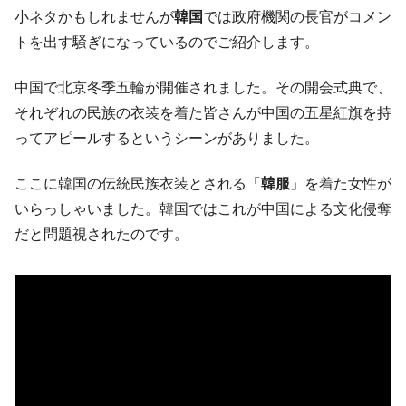
【韓国の外貨準備】2026年07月は4,279億ド
『Money1』
小ネタかもしれませんが
韓国
では政府機関の長官がコメン
ル。外平債の発行「19.4億ドル」
トを出す騒ぎになっているのでご紹介します。
韓国「ここは北朝鮮なのか。選管がサーバ
『Money1』
ーにウソのデータを入力したのは明白だ」
中国で北京冬季五輪が開催されました。その開会式典で、
韓国･李在明さっそく不動産対策で浅薄な発
『Money1』
それぞれの民族の衣装を着た皆さんが中国の五星紅旗を持
言。
ってアピールするというシーンがありました。
韓国は「中国と同じく」投資に不適格な国
『Money1』
だ。
ここに韓国の伝統民族衣装とされる「
韓服
」を着た女性が
『韓国銀行』が「金の保有量を増やしま
『Money1』
いらっしゃいました。韓国ではこれが中国による文化侵奪
す」⇒「金を経由するドル入手」手段ではないのか？
だと問題視されたのです。
韓国･外為取引量「1日当たり1,214.4億ド
『Money1』
ル」まで拡大 ⇒ 海外資金の動きに強く左右される状態
韓国･帰ってきた李在明。李在明を支持しな
『Money1』
い「50.5％」に上昇
韓国大統領府ボンクラ政策室長が告発され
『Money1』
た ⇒ 国家が行った恐るべき株価操作であり、空前の国政壟
断