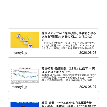
韓国メディアが「韓国政府と李在明が吊る
される可能性もあるのでは」とほのめか
す。
「だから官製相場だってば」という話なのですが、
さすがの韓国メディアでも李在明（イ・ジェミョ
ン）さんと愉快な仲間たちを非難する記事が出るよ
うになっています。もちろん株価の暴落についてで
money1.jp
2026.08.08
『朝鮮日報』に面白い記事が出ています。「東西南
北」というコ...
韓国07月･物価指数「2.8％」に低下 ⇒ 実
はコアコアは上がった。
2026年08月04日、韓国の産業通商資源部は「07月
の消費者物価」のデータを公表しました。2026年
07月の消費者物価は、農畜水産物および石油類の
上昇率が鈍化したことなどにより、前年同月比
2.8％上昇（06月は3.2％）となり、上昇率は前...
money1.jp
2026.08.07
韓国･猛暑でソウル市全域「猛暑重大警
報」発令。李在明「猛暑・干ばつ対処状況