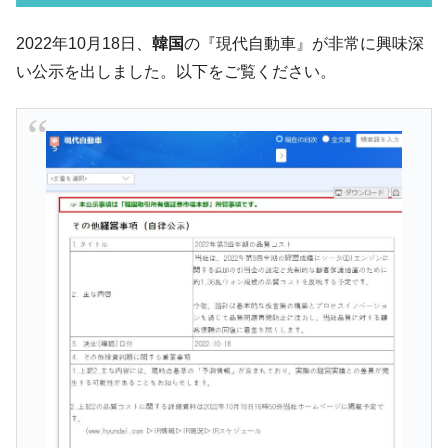
韓国「ここは北朝鮮なのか。選管がサーバ
『Money1』
2022年10月18日、
韓国
の『現代自動車』が非常に興味深
ーにウソのデータを入力したのは明白だ」
い公示を出しました。以下をご覧ください。
韓国･李在明さっそく不動産対策で浅薄な発
『Money1』
言。
韓国は「中国と同じく」投資に不適格な国
『Money1』
だ。
『韓国銀行』が「金の保有量を増やしま
『Money1』
す」⇒「金を経由するドル入手」手段ではないのか？
韓国･外為取引量「1日当たり1,214.4億ド
『Money1』
ル」まで拡大 ⇒ 海外資金の動きに強く左右される状態
韓国･帰ってきた李在明。李在明を支持しな
『Money1』
い「50.5％」に上昇
韓国大統領府ボンクラ政策室長が告発され
『Money1』
た ⇒ 国家が行った恐るべき株価操作であり、空前の国政壟
断
韓国･警察職員が「丸刈りになって抗議活
『Money1』