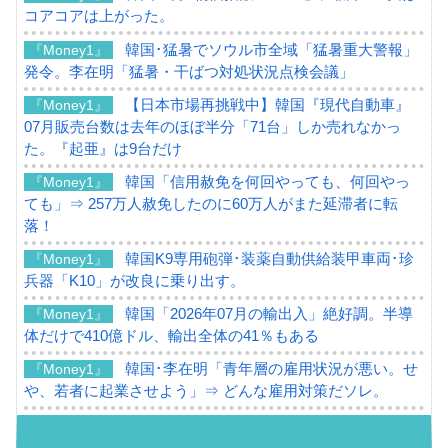
コアコアは上がった。
韓国･猛暑でソウル市全域「猛暑重大警報」
『Money1』
発令。李在明「猛暑・干ばつ対処状況点検会議」
【日本市場再挑戦中】韓国『現代自動車』
『Money1』
07月販売台数は去年のほぼ半分「71台」しか売れなかっ
た。『起亜』は9台だけ
韓国「信用赦免を何回やっても、何回やっ
『Money1』
ても」⇒ 257万人赦免したのに60万人がまた延滞者に転
落！
韓国K9専用砲弾･装薬自動供給装甲車両･珍
『Money1』
兵器「K10」が改良に乗り出す。
韓国「2026年07月の輸出入」絶好調。半導
『Money1』
体だけで410億ドル、輸出全体の41％もある
韓国･李在明「青年層の雇用状況が悪い。せ
『Money1』
や、若者に起業させよう」⇒ どんな雇用対策だソレ。
【韓国の外貨準備】2026年07月は4,279億ド
『Money1』
ル。外平債の発行「19.4億ドル」