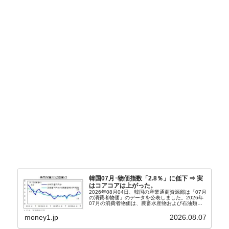
韓国07月･物価指数「2.8％」に低下 ⇒ 実
はコアコアは上がった。
2026年08月04日、韓国の産業通商資源部は「07月
の消費者物価」のデータを公表しました。2026年
07月の消費者物価は、農畜水産物および石油類の
上昇率が鈍化したことなどにより、前年同月比
2.8％上昇（06月は3.2％）となり、上昇率は前...
money1.jp
2026.08.07