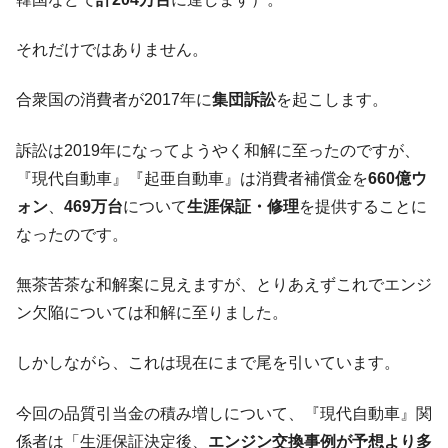
それだけではありません。
合衆国の消費者が2017年に
集団訴訟
を起こします。
訴訟は2019年になってようやく和解に至ったのですが、
『現代自動車』『起亜自動車』は消費者補償金を
660億ウ
ォン
、
469万台
について
生涯保証・修理
を提供することに
なったのです。
無茶苦茶な和解案に見えますが、とりあえずこれでエンジ
ン欠陥については和解に至りました。
しかしながら、これは現在にまで尾を引いています。
今回の品質引当金の積み増しについて、『現代自動車』関
係者は「生涯保証決定後、
エンジン交換事例が予想より多