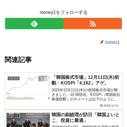
money1をフォローする
money1
関連記事
「韓国株式市場」12月11日(木)初
トピック
動・KOSPI「4,162」アゲ。
2025年12月11日(木)の韓国株式市場が開
きました。10:08現在、KOSPI（韓国総合
株価指数）のチャートは以下のようにな
っています（チャートは
2025.12.11
『Investing.com』より引用）。上げ始ま
りですが、現在のところローソク足の実
韓国の副総理が訪日「韓国よいと
トピック
体部...
こ、投資に最適」