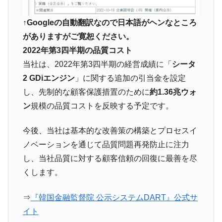
動」
↑Googleの自動翻訳なので日本語がヘンなところ
中国だけが鉄鋼輸出を異常増加させる ⇒ 中
『Money1』
国の過剰生産が世界を蝕む。
がありますがご寛恕ください。
2022年第3四半期の品質コスト
韓国製造業「半導体絶好調」のウラで他業
『Money1』
種は全般的「不調」⇒ PSIが示す現況は決して良くない。
当社は、2022年第3四半期の経営成績に「
シータ
【米韓激突案件】韓国消費者院が『クーパ
2 GDiエンジン
」に関する追加の引当金を設定
『Money1』
ン』1人当たり賠償10万ウォンを認定 ⇒ 総額3兆7,000億
し、先制的な顧客保護措置のために
約1.36兆ウォ
韓国で猛暑。南東部では干ばつ
ン
規模の品質コストを反映する予定です。
『Money1』
韓国型イージス搭載の次世代駆逐艦
『Money1』
今後、当社は基本的な改善策の構築とプロセスイ
「KDDX」1番艦、2032年竣工と公示
ノベーションを通じて品質問題再発防止に注力
【対日本円】ウォン安が急進！ 日米の協調
『Money1』
し、当社品質に対する顧客信頼の回復に最善を尽
に韓国がいっちょがみしたのでは。
くします。
韓国政府『BYD』車への補助金を全廃 ⇒ 実
『Money1』
は韓国で『BYD』車は売れている。6カ月で対前年同期比
⇒
『韓国金融監督院 公示システムDART』公式サ
1.9倍！
イト
在韓米国大使スティールが着韓！⇒ さっそ
『Money1』