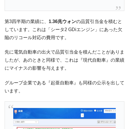
く空港に詰めかけ「出て行け！」「極右勢力」のプラカー
ドを掲げる「在韓反米勢力」
韓国政府「2035年までに18.4GW規模のAIデ
『Money1』
第3四半期の業績に、
1.36兆ウォン
の品質引当金を積むと
ータセンター整備」⇒ だから無理だってば。
しています。これは「シータ2 GDiエンジン」にあった欠
JPモルガン「韓国レバレッジETFの清算は
『Money1』
陥のリコール対応の費用です。
ほぼ終わった」
韓国『国民年金公団』株価暴落で200兆蒸
『Money1』
先に電気自動車の出火で品質引当金を積んだことがありま
発。
したが、あのときと同様で、これは『現代自動車』の業績
韓国政府「ニセＫ-ブランドを通報しようキ
『Money1』
にマイナスの影響を与えます。
ャンペーン」⇒ あの名物教授も登場！
韓国「橋が落ちました」⇒ 耐久性「なさす
『Money1』
グループ企業である『起亜自動車』も同様の公示を出して
ぎ」では。
います。
韓国鉄鋼最大手『POSCO』ズブズブ沈む。
『Money1』
営業利益80.2％も減少
米国下院「韓国の公務員個人をターゲット
『Money1』
にぶん殴る法案」提出！⇒ クーパン問題は合衆国企業に対
する差別。許してはおかぬ