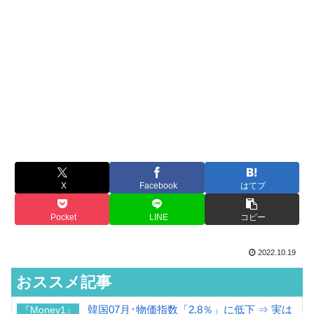
X
Facebook
はてブ
Pocket
LINE
コピー
2022.10.19
おススメ記事
韓国07月･物価指数「2.8％」に低下 ⇒ 実は
『Money1』