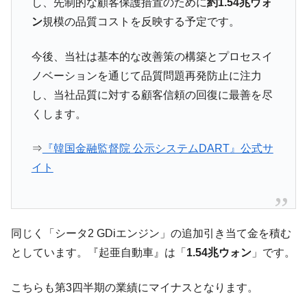
し、先制的な顧客保護措置のために
約1.54兆ウォ
奇跡の毛色「白毛馬」とは？
Fact1
ン
規模の品質コストを反映する予定です。
全て勝つといくら？ 競馬GI競走で勝利騎手がもら
Fact1
える賞金とは？
今後、当社は基本的な改善策の構築とプロセスイ
平成仮面ライダーの意外すぎるモチーフとは？
Fact1
ノベーションを通じて品質問題再発防止に注力
発表から2日で大崩壊、鳴かず飛ばずに終わりそう
し、当社品質に対する顧客信頼の回復に最善を尽
Fact1
なスーパーリーグとは？
くします。
日本人マスターズ挑戦の歴史。松山以前に最高位
Fact1
だった選手とは？
⇒
『韓国金融監督院 公示システムDART』公式サ
イト
甲子園通算本塁打、最多の清原に次いで多く打っ
Fact1
ている意外な選手とは？
セレクトセールの高額取引馬が稼いだ金額とは？
Fact1
同じく「シータ2 GDiエンジン」の追加引き当て金を積む
としています。『起亜自動車』は「
1.54兆ウォン
」です。
こちらも第3四半期の業績にマイナスとなります。