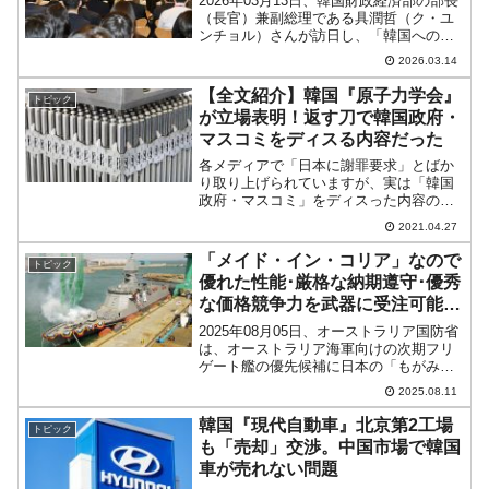
2026年03月13日、韓国財政経済部の部長
（長官）兼副総理である具潤哲（ク・ユ
ンチョル）さんが訪日し、「韓国への投
資」を呼びかけるイベントに出席しまし
2026.03.14
た。↑熱弁を振るう具潤哲（ク・ユンチョ
ル）さん。「韓国よいとこ、投資に最
【全文紹介】韓国『原子力学会』
トピック
適」というわけで...
が立場表明！返す刀で韓国政府・
マスコミをディスる内容だった
各メディアで「日本に謝罪要求」とばか
り取り上げられていますが、実は「韓国
政府・マスコミ」をディスった内容の非
常に興味深い文書なのです。日本の福島
2021.04.27
原発処理水の海洋への放流決定につい
て、韓国がかまびすしい状況になってお
「メイド・イン・コリア」なので
トピック
ります。2021年04月2...
優れた性能･厳格な納期遵守･優秀
な価格競争力を武器に受注可能性
が高い ⇒ 豪州「いりません」
2025年08月05日、オーストラリア国防省
は、オーストラリア海軍向けの次期フリ
ゲート艦の優先候補に日本の「もがみ型
護衛艦（改良型）」を選定した――と発
2025.08.11
表しました。これはオーストラリアの
「Sea 3000」として知られる国防装備プ
韓国『現代自動車』北京第2工場
トピック
ロジェクト...
も「売却」交渉。中国市場で韓国
車が売れない問題