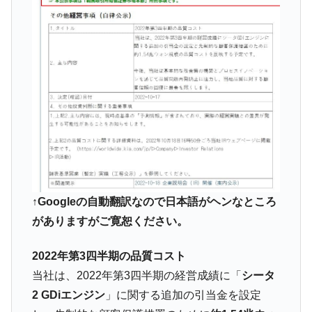
韓国ボンクラ政策室長･金容範、株価暴落に
『Money1』
他人事のような発言。
韓国半導体『SKハイニックス』2026年2Qの
『Money1』
業績「史上最高益」当期純利益は前年同期比13.4倍に。
韓国･加徳島新国際空港「またも暗礁」の危
『Money1』
機 ⇒ 10.7兆では損が出るからできない。
【速報】韓国株式市場の暴落・本日07月29
『Money1』
日(水)もサイドカー・サーキットブレイカーの二段コンボ
発動！
IT産業は人を雇用する効果は低い。全産業の
『Money1』
半分未満しか雇用を生まない
↑Googleの自動翻訳なので日本語がヘンなところ
がありますがご寛恕ください。
日本の誇る海洋資源調査船『白嶺』は先進技術の
Fact1
塊！
2022年第3四半期の品質コスト
夏の甲子園、優勝校を最も多く輩出している都道
Fact1
当社は、2022年第3四半期の経営成績に「
シータ
府県とは？
2 GDiエンジン
」に関する追加の引当金を設定
今話題の「楽天ライオンズ」とは？
Fact1