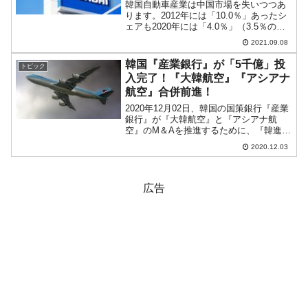
韓国自動車産業は中国市場を失いつつあ
ります。2012年には「10.0％」あったシ
ェアも2020年には「4.0％」（3.5％の統
計あり）まで下落しました。ここまで攻
2021.09.08
勢をかけてきましたが、中国市場におけ
る韓国自動車の黄昏時が訪れたようで
韓国『産業銀行』が「5千億」投
トピック
す。↑2...
入完了！『大韓航空』『アシアナ
航空』合併前進！
2020年12月02日、韓国の国策銀行『産業
銀行』が『大韓航空』と『アシアナ航
空』のM＆Aを推進するために、『韓進
KAL』の有償増資に応じ、最初の「5,000
2020.12.03
億ウォン」の投入を完了しました。本件
を報じた韓国メディア『ソウル経済』の
記事によれ...
広告