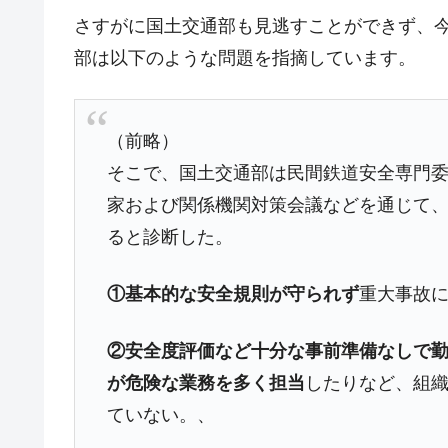
さすがに国土交通部も見逃すことができず、
部は以下のような問題を指摘しています。
（前略）
そこで、国土交通部は民間鉄道安全専門委員
家および関係機関対策会議などを通じて、『
ると診断した。
①
基本的な安全規則が守られず
重大事故
②
安全度評価など十分な事前準備なしで
が危険な業務を多く担当
したりなど、組
ていない。、