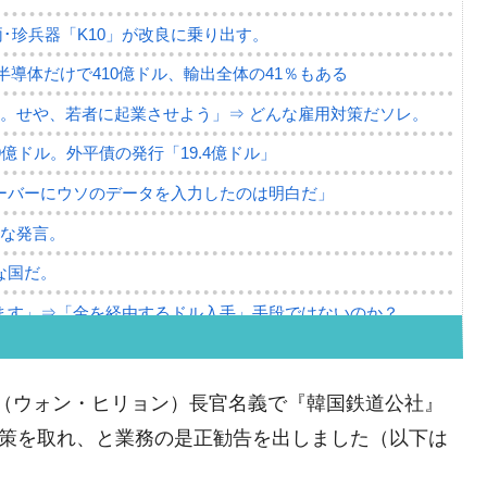
･珍兵器「K10」が改良に乗り出す。
。半導体だけで410億ドル、輸出全体の41％もある
。せや、若者に起業させよう」⇒ どんな雇用対策だソレ。
79億ドル。外平債の発行「19.4億ドル」
ーバーにウソのデータを入力したのは明白だ」
薄な発言。
な国だ。
ます」⇒「金を経由するドル入手」手段ではないのか？
4億ドル」まで拡大 ⇒ 海外資金の動きに強く左右される状態
ない「50.5％」に上昇
（ウォン・ヒリョン）長官名義で『韓国鉄道公社』
れた ⇒ 国家が行った恐るべき株価操作であり、空前の国政
化対策を取れ、と業務の是正勧告を出しました（以下は