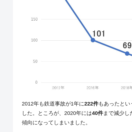
日本の誇る海洋資源調査船『白嶺』は先進技
Fact1
夏の甲子園、優勝校を最も多く輩出している
Fact1
今話題の「楽天ライオンズ」とは？
Fact1
奇跡の毛色「白毛馬」とは？
Fact1
全て勝つといくら？ 競馬GI競走で勝利騎手
Fact1
平成仮面ライダーの意外すぎるモチーフとは
Fact1
発表から2日で大崩壊、鳴かず飛ばずに終わ
Fact1
日本人マスターズ挑戦の歴史。松山以前に最
Fact1
甲子園通算本塁打、最多の清原に次いで多く
Fact1
セレクトセールの高額取引馬が稼いだ金額と
Fact1
2012年も鉄道事故が1年に
222件
もあったとい
した。ところが、2020年には
40件
まで減少した
傾向になってしまいました。