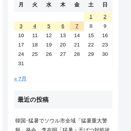
月
火
水
木
金
土
日
1
2
3
4
5
6
7
8
9
10
11
12
13
14
15
16
17
18
19
20
21
22
23
24
25
26
27
28
29
30
31
« 7月
最近の投稿
韓国･猛暑でソウル市全域「猛暑重大警
報」発令。李在明「猛暑・干ばつ対処状