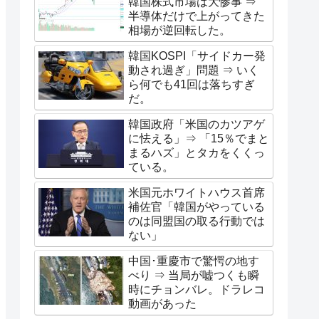
韓国株式市場は大惨事 ⇒
半導体だけで上がってきた
相場が逆回転した。
韓国KOSPI「サイドカー発
動され過ぎ」問題 ⇒ いく
ら何でも41回は落ちすぎ
だ。
韓国政府「米国のカツアゲ
に怯える」⇒ 「15％でまと
まるハズ」とタカをくくっ
ている。
米国元ホワイトハウス首席
補佐官「韓国がやっている
のは同盟国の取る行動では
ない」
中国･重慶市で驚愕の地す
べり ⇒ 当局が嘘つくも瞬
時にチョンバレ。ドラレコ
動画があった