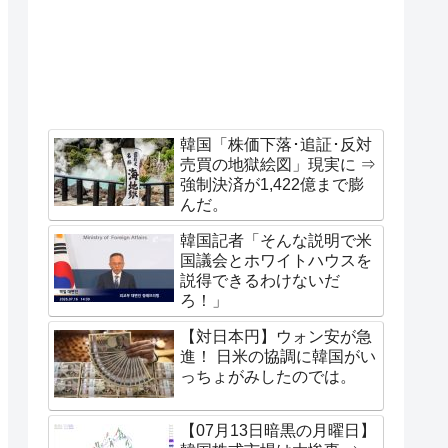
韓国「株価下落･追証･反対
売買の地獄絵図」現実に ⇒
強制決済が1,422億まで膨
んだ。
韓国記者「そんな説明で米
国議会とホワイトハウスを
説得できるわけないだ
ろ！」
【対日本円】ウォン安が急
進！ 日米の協調に韓国がい
っちょがみしたのでは。
【07月13日暗黒の月曜日】