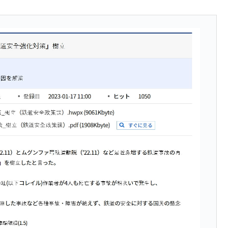
議活動」
⇒ 中国の過剰生産が世界を蝕む。
業種は全般的「不調」⇒ PSIが示す現況は決して良くない。
ン』1人当たり賠償10万ウォンを認定 ⇒ 総額3兆7,000億
DX」1番艦、2032年竣工と公示
の協調に韓国がいっちょがみしたのでは。
⇒ 実は韓国で『BYD』車は売れている。6カ月で対前年同期比
さっそく空港に詰めかけ「出て行け！」「極右勢力」のプラカー
模のAIデータセンター整備」⇒ だから無理だってば。
清算はほぼ終わった」