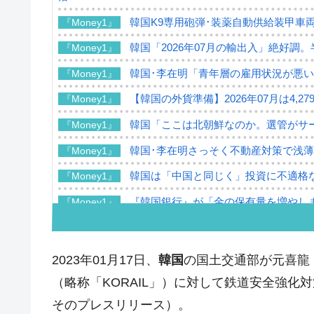
韓国K9専用砲弾･装薬自動供給装甲車両
『Money1』
韓国「2026年07月の輸出入」絶好調
『Money1』
韓国･李在明「青年層の雇用状況が悪い
『Money1』
【韓国の外貨準備】2026年07月は4,2
『Money1』
韓国「ここは北朝鮮なのか。選管がサ
『Money1』
韓国･李在明さっそく不動産対策で浅
『Money1』
韓国は「中国と同じく」投資に不適格
『Money1』
『韓国銀行』が「金の保有量を増やし
『Money1』
韓国･外為取引量「1日当たり1,214.
『Money1』
韓国･帰ってきた李在明。李在明を支持し
『Money1』
2023年01月17日、
韓国
の国土交通部が元喜龍
韓国大統領府ボンクラ政策室長が告発さ
『Money1』
（略称「KORAIL」）に対して鉄道安全強
壟断
そのプレスリリース）。