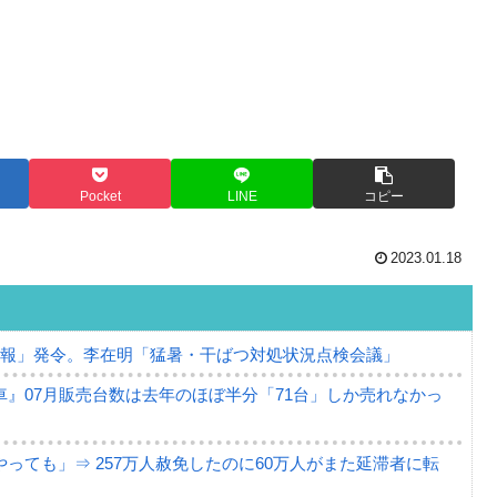
Pocket
LINE
コピー
2023.01.18
警報」発令。李在明「猛暑・干ばつ対処状況点検会議」
』07月販売台数は去年のほぼ半分「71台」しか売れなかっ
っても」⇒ 257万人赦免したのに60万人がまた延滞者に転