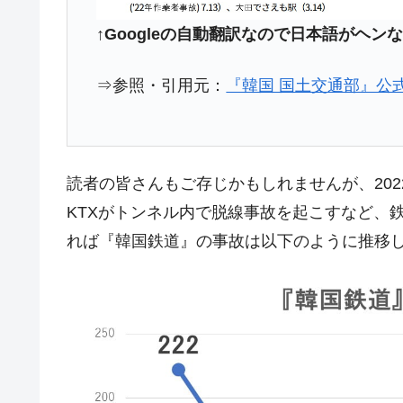
韓国『国民年金公団』株価暴落で200
『Money1』
↑Googleの自動翻訳なので日本語がヘ
韓国政府「ニセＫ-ブランドを通報しよ
『Money1』
韓国「橋が落ちました」⇒ 耐久性「な
『Money1』
⇒参照・引用元：
『韓国 国土交通部』公
韓国鉄鋼最大手『POSCO』ズブズブ沈
『Money1』
米国下院「韓国の公務員個人をターゲ
『Money1』
する差別。許してはおかぬ
読者の皆さんもご存じかもしれませんが、202
韓国ボンクラ政策室長･金容範、株価
『Money1』
KTXがトンネル内で脱線事故を起こすなど、
韓国半導体『SKハイニックス』2026
『Money1』
れば『韓国鉄道』の事故は以下のように推移
韓国･加徳島新国際空港「またも暗礁」の
『Money1』
【速報】韓国株式市場の暴落・本日07
『Money1』
発動！
IT産業は人を雇用する効果は低い。全
『Money1』
韓国「株式市場が賭博場のように変質
『Money1』