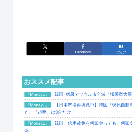
X
Facebook
はてブ
おススメ記事
韓国･猛暑でソウル市全域「猛暑重大
『Money1』
【日本市場再挑戦中】韓国『現代自動車
『Money1』
た。『起亜』は9台だけ
韓国「信用赦免を何回やっても、何回や
『Money1』
落！