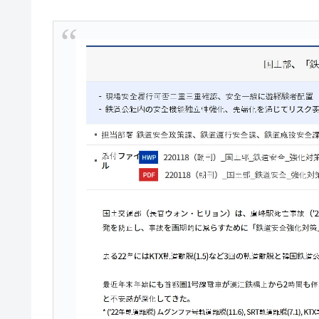
韓国･警察職員が「丸刈りになって抗
『Money1』
中国だけが鉄鋼輸出を異常増加させる 
『Money1』
韓国製造業「半導体絶好調」のウラで他
『Money1』
【米韓激突案件】韓国消費者院が『クーパ
『Money1』
韓国で猛暑。南東部では干ばつ
『Money1』
韓国型イージス搭載の次世代駆逐艦「KD
『Money1』
【対日本円】ウォン安が急進！ 日米
『Money1』
韓国政府『BYD』車への補助金を全廃 
『Money1』
1.9倍！
在韓米国大使スティールが着韓！⇒ 
『Money1』
ドを掲げる「在韓反米勢力」
韓国政府「2035年までに18.4GW規
『Money1』
JPモルガン「韓国レバレッジETFの
『Money1』