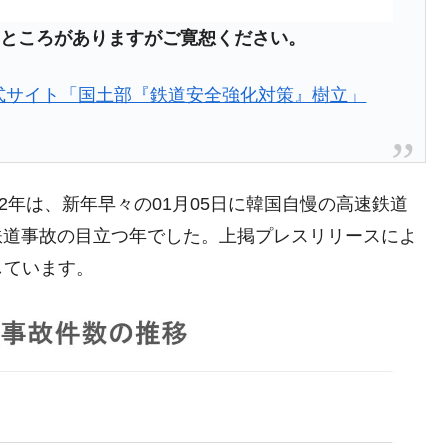
兆蒸発。
ンなところがありますがご寛恕ください。
うキャンペーン」⇒ あの名物教授も登場！
さすぎ」では。
式サイト「国土部『鉄道安全強化対策』樹立」
む。営業利益80.2％も減少
ットにぶん殴る法案」提出！⇒ クーパン問題は合衆国企業に対
2年は、新年早々の01月05日に韓国自慢の高速鉄道
暴落に他人事のような発言。
鉄道事故の目立つ年でした。上掲プレスリリースによ
年2Qの業績「史上最高益」当期純利益は前年同期比13.4倍に。
しています。
危機 ⇒ 10.7兆では損が出るからできない。
月29日(水)もサイドカー・サーキットブレイカーの二段コンボ
産業の半分未満しか雇用を生まない
したのは政界の責任だ」