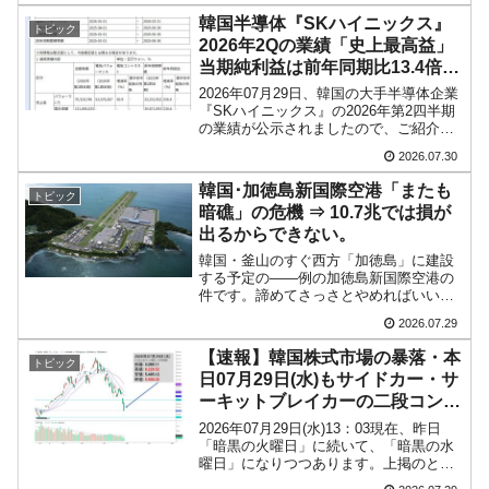
したとおり、問題は「官製相場で国民を
韓国は「中国と同じく」投資に不適格な国
『Money1』
韓国半導体『SKハイニックス』
トピック
ハメ込んだボンクラ李在明...
2026年2Qの業績「史上最高益」
だ。
当期純利益は前年同期比13.4倍
『韓国銀行』が「金の保有量を増やします」
『Money1』
に。
2026年07月29日、韓国の大手半導体企業
⇒「金を経由するドル入手」手段ではないのか？
『SKハイニックス』の2026年第2四半期
の業績が公示されましたので、ご紹介し
ておきます。2026年第2四半期総売上：
韓国･外為取引量「1日当たり1,214.4億ドル」
『Money1』
2026.07.30
79兆3,187億4,600万ウォン（256.8％）営
まで拡大 ⇒ 海外資金の動きに強く左右される状態
業利益：60兆5,426...
韓国･加徳島新国際空港「またも
トピック
暗礁」の危機 ⇒ 10.7兆では損が
韓国･帰ってきた李在明。李在明を支持しな
『Money1』
出るからできない。
い「50.5％」に上昇
韓国・釜山のすぐ西方「加徳島」に建設
する予定の――例の加徳島新国際空港の
韓国大統領府ボンクラ政策室長が告発された
『Money1』
件です。諦めてさっさとやめればいいの
⇒ 国家が行った恐るべき株価操作であり、空前の国政壟断
に……なのですが、またぞろ「暗礁に乗
2026.07.29
り上げた」という話が出ています。加徳
韓国･警察職員が「丸刈りになって抗議活
『Money1』
島新国際空港ポンコツ企画――前回まで
【速報】韓国株式市場の暴落・本
トピック
のあらすじMoney1で...
動」
日07月29日(水)もサイドカー・サ
ーキットブレイカーの二段コンボ
中国だけが鉄鋼輸出を異常増加させる ⇒ 中
『Money1』
発動！
2026年07月29日(水)13：03現在、昨日
国の過剰生産が世界を蝕む。
「暗黒の火曜日」に続いて、「暗黒の水
曜日」になりつつあります。上掲のとお
韓国製造業「半導体絶好調」のウラで他業種
『Money1』
り、KOSPIは陰線が伸びて、6,000割れど