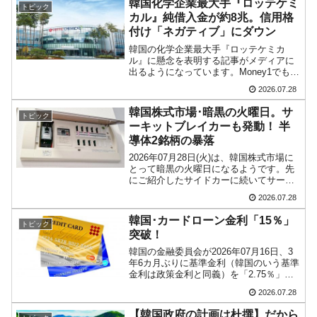
韓国化学企業最大手『ロッテケミ
トピック
カル』純借入金が約8兆。信用格
付け「ネガティブ」にダウン
韓国の化学企業最大手『ロッテケミカ
ル』に懸念を表明する記事がメディアに
出るようになっています。Money1でも先
にご紹介したとおり、2024年にはコベナ
2026.07.28
ント・ブリーチ（Covenant Breach：財
務特約違反）を発生させて※「ロッテグ
韓国株式市場･暗黒の火曜日。サ
トピック
ル...
ーキットブレイカーも発動！ 半
導体2銘柄の暴落
2026年07月28日(火)は、韓国株式市場に
とって暗黒の火曜日になるようです。先
にご紹介したサイドカーに続いてサーキ
ットブレイカーも発動しました。
2026.07.28
KRX（韓国取引所）は、2026年午前10時
13分43秒、KOSPIが前日終値比で8％以
韓国･カードローン金利「15％」
トピック
上下...
突破！
韓国の金融委員会が2026年07月16日、3
年6カ月ぶりに基準金利（韓国のいう基準
金利は政策金利と同義）を「2.75％」に
上げました。基準金利が上がたので他の
2026.07.28
金利も上昇するということです。↑『韓国
銀行』による基準金利の推移グラフ。家
【韓国政府の計画は杜撰】だから