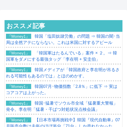
おススメ記事
韓国「塩田奴隷労働」の問題 ⇒ 韓国の闇･当
『Money1』
局は全然アテにならない。これは米国に対するアピール
「韓国軍はたるんでいる」案件 × ２。⇒ 韓
『Money1』
国軍をダメにする最強タッグ「李在明 + 安圭伯」
韓国メディアが「韓国政府と李在明が吊るさ
『Money1』
れる可能性もあるのでは」とほのめかす。
韓国07月･物価指数「2.8％」に低下 ⇒ 実は
『Money1』
コアコアは上がった。
韓国･猛暑でソウル市全域「猛暑重大警報」
『Money1』
発令。李在明「猛暑・干ばつ対処状況点検会議」
【日本市場再挑戦中】韓国『現代自動車』07
『Money1』
月販売台数は去年のほぼ半分「71台」しか売れなかった。