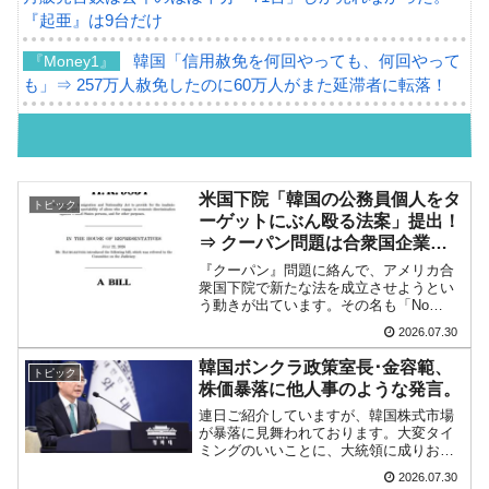
『起亜』は9台だけ
韓国「信用赦免を何回やっても、何回やって
『Money1』
も」⇒ 257万人赦免したのに60万人がまた延滞者に転落！
韓国K9専用砲弾･装薬自動供給装甲車両･珍兵
『Money1』
器「K10」が改良に乗り出す。
韓国「2026年07月の輸出入」絶好調。半導体
『Money1』
米国下院「韓国の公務員個人をタ
トピック
だけで410億ドル、輸出全体の41％もある
ーゲットにぶん殴る法案」提出！
⇒ クーパン問題は合衆国企業に
韓国･李在明「青年層の雇用状況が悪い。せ
『Money1』
対する差別。許してはおかぬ
『クーパン』問題に絡んで、アメリカ合
や、若者に起業させよう」⇒ どんな雇用対策だソレ。
衆国下院で新たな法を成立させようとい
う動きが出ています。その名も「No
【韓国の外貨準備】2026年07月は4,279億ド
『Money1』
Racketeers on our Shores Act（わが国領
2026.07.30
土内の詐欺師禁止法）」です。
ル。外平債の発行「19.4億ドル」
「Racketeers」という単語が登...
韓国ボンクラ政策室長･金容範、
トピック
韓国「ここは北朝鮮なのか。選管がサーバー
『Money1』
株価暴落に他人事のような発言。
にウソのデータを入力したのは明白だ」
連日ご紹介していますが、韓国株式市場
が暴落に見舞われております。大変タイ
韓国･李在明さっそく不動産対策で浅薄な発
『Money1』
ミングのいいことに、大統領に成りおお
せた李在明（イ・ジェミョン）さんは長
言。
2026.07.30
期の外遊（アッハハハハ）。先にご紹介