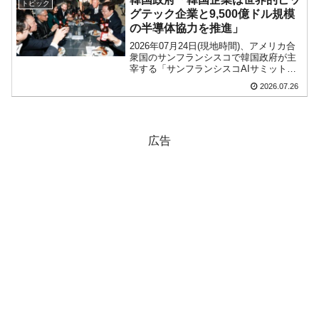
トピック
う高級マンション...
グテック企業と9,500億ドル規模
の半導体協力を推進」
2026年07月24日(現地時間)、アメリカ合
衆国のサンフランシスコで韓国政府が主
宰する「サンフランシスコAIサミット」
というイベンドが開催されました。先に
2026.07.26
ご紹介したとおり、合衆国のAI関連企業4
社と、韓国の半導体企業『サムスン電
子』『SK...
広告