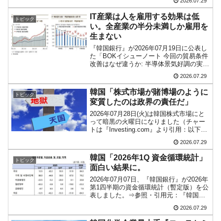
2026.07.29
は全般的「不調」⇒ PSIが示す現況は決して良くない。
ころか5,000の維持も怪しくなるような、
下落スピードです。2026年07...
IT産業は人を雇用する効果は低
トピック
【米韓激突案件】韓国消費者院が『クーパ
『Money1』
い。全産業の半分未満しか雇用を
ン』1人当たり賠償10万ウォンを認定 ⇒ 総額3兆7,000億
生まない
『韓国銀行』が2026年07月19日に公表し
韓国で猛暑。南東部では干ばつ
『Money1』
た「BOKイシューノート 今回の貿易条件
改善はなぜ違うか: 半導体景気好調の実物
韓国型イージス搭載の次世代駆逐艦
『Money1』
経済波及影響」の中に、非常に興味深い
2026.07.29
「KDDX」1番艦、2032年竣工と公示
データがあるのでご紹介します。IT産業
が雇用誘発効果が低い――というデータ
韓国「株式市場が賭博場のように
トピック
です。...
【対日本円】ウォン安が急進！ 日米の協調に
『Money1』
変質したのは政界の責任だ」
韓国がいっちょがみしたのでは。
2026年07月28日(火)は韓国株式市場にと
って暗黒の火曜日になりました（チャー
トは『Investing.com』より引用：以下
同）。28日(火)は前日のアメリカ合衆国
2026.07.29
市場の結果を受けて、ギャップダウンし
て始まりました。開場すぐの午前9時...
韓国「2026年1Q 資金循環統計」
トピック
面白い結果に。
2026年07月07日、『韓国銀行』が2026年
第1四半期の資金循環統計（暫定版）を公
表しました。⇒参照・引用元：『韓国銀
行』公式サイト「2026년 1/4분기중 자금
2026.07.29
순환(잠정)」資金循環統計は、資金の需要
と供給を主体別に見るもので、要す...