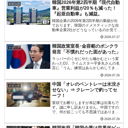
韓国2026年第2四半期『現代自動
トピック
な記事を『朝鮮日報』が出し...
車』営業利益が20％も減った！
『起亜自動車』も減益。
韓国企業の2026年第2四半期の業績が出
ております。韓国のドメスティックな自
動車企業2社がどうなっているのか見てみ
ましょう。まずは『現代自動車』です。
2026.07.27
『現代自動車』2026年第2四半期総売
上：49兆2,153億2,800万ウォン
韓国政策室長･金容範のボンクラ
トピック
（1.9％）...
発言「不慣れだった面があった」
ラッパーのくせにやたら噛かむという変
わったDJ、ライムスター宇多丸さんの名
言に「うん。練習はあらかじめしてきて
くれないかな」というのがありますが、
2026.07.26
この言葉のとおりです。もう何度だって
いいますが、大統領府政策室長を務める
中国「オレのベントレーは水没さ
トピック
金容範（キム·ヨンボム...
せない」⇒ クレーンで釣ってセ
ーフ！
冒頭でお断りしますが本記事は出落ちで
す。誠に申し訳ありません。中国ですの
で、何が起こっても不思議ではありませ
んが、大雨・洪水に見舞われている遼寧
2026.07.26
省瀋陽市の渾南区で珍光景が出現しまし
た。2026年07月14日、「伯爵源築」とい
韓国政府「韓国企業は世界的ビッ