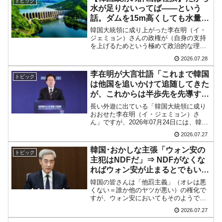
トピック
計負債が...
水が足りないってば――という
話。ダムを15m高くしても水量は
増えない
韓国大統領に成り上がった李在明（イ・
ジェミョン）さんの政権が（自身の支持
を上げるためという極めて政治的な理由
で）ぶち上げた半導体クラスター建設計
2026.07.28
画は、インフラ面で達成できない砂上の
楼閣です。半導体製造は大量に水を消費
李在明が大言壮語「これまで韓国
トピック
します。湖南地方に新しく...
は他国を追いかけて追随してきた
が、これからは半歩先を先導す
る」
長い外遊に出ている「韓国大統領に成り
おおせた李在明（イ・ジェミョン）さ
ん」ですが、2026年07月24日には、韓国
政府が主宰する「サンフランシスコAIサ
2026.07.27
ミット」で「韓国はAIに賭けました」と
アピール。↑「サンフランシスコ在外同胞
韓国･おかしな主張「ウォン安の
トピック
懇談会」「世...
主犯はNDFだ」⇒ NDFがなくな
ればウォン安が止まるとでもいう
のか？
韓国の皆さんは「他罰主義」（オレは悪
くない＝誰か他のヤツが悪い）の権化で
すが、ウォン安においてもそのようで
す。ウォン安が進行しているのは、韓国
2026.07.27
オレのせいではない、誰か他のヤツが悪
いのだ――とするかのような、おっかし