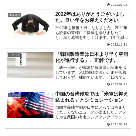
いるワケ」記事が出ています。「韓国は
2021.02.02
大丈夫じゃない」という主旨ですが、半
導体に関して以下のように指摘していら
2022年はありがとうございまし
中国経済
っしゃいます。（前略）中...
た。良い年をお迎えください
2022年も最後の日になりました。2022年
も読者の皆様にご愛顧を賜りましたこ
と、深く感謝を申し上げます。1年間誠に
ありがとうございました。読者の皆様が
2022.12.31
良い新年を迎えられますことを、Money1
編集部一同、心より祈念申し上げます。
「韓国製造業は日本より早く空洞
トピック
Money...
化が進行する」←正解です。
『統一日報』が非常に興味深い記事を出
しています。米韓関税交渉がいまだ落着
しておらず、揉めています。「15％で妥
結した。韓国は対米投資を3，500億ドル
2025.09.11
行う」――だったのですが、いまだに韓
国からの輸入品において、合衆国は25％
中国の台湾侵攻では「米軍は抑え
トピック
の関税を科してい...
込まれる」とシミュレーション
自由主義陣営側の日本にとってはあまり
うれしくないニュースが出ました。アメ
リカ合衆国の有名シンクタンク『ランド
研究所』のシミュレーション結果が報道
2021.03.28
されました。合衆国と中国の新冷戦は台
湾が焦点になっており、中国共産党軍に