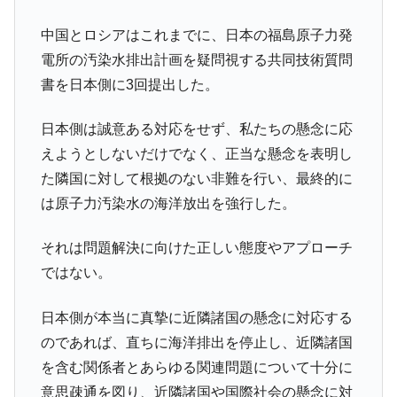
韓国で猛暑。南東部では干ばつ
『Money1』
中国とロシアはこれまでに、日本の福島原子力発
韓国型イージス搭載の次世代駆逐艦
『Money1』
電所の汚染水排出計画を疑問視する共同技術質問
「KDDX」1番艦、2032年竣工と公示
書を日本側に3回提出した。
【対日本円】ウォン安が急進！ 日米の協調
『Money1』
に韓国がいっちょがみしたのでは。
日本側は誠意ある対応をせず、私たちの懸念に応
韓国政府『BYD』車への補助金を全廃 ⇒ 実
『Money1』
えようとしないだけでなく、正当な懸念を表明し
は韓国で『BYD』車は売れている。6カ月で対前年同期比
た隣国に対して根拠のない非難を行い、最終的に
1.9倍！
は原子力汚染水の海洋放出を強行した。
在韓米国大使スティールが着韓！⇒ さっそ
『Money1』
く空港に詰めかけ「出て行け！」「極右勢力」のプラカー
それは問題解決に向けた正しい態度やアプローチ
ドを掲げる「在韓反米勢力」
ではない。
韓国政府「2035年までに18.4GW規模のAIデ
『Money1』
ータセンター整備」⇒ だから無理だってば。
日本側が本当に真摯に近隣諸国の懸念に対応する
JPモルガン「韓国レバレッジETFの清算は
『Money1』
のであれば、直ちに海洋排出を停止し、近隣諸国
ほぼ終わった」
を含む関係者とあらゆる関連問題について十分に
韓国『国民年金公団』株価暴落で200兆蒸
『Money1』
意思疎通を図り、近隣諸国や国際社会の懸念に対
発。