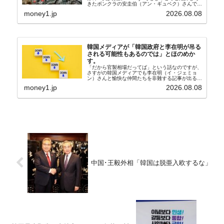
きたボンクラの安圭伯（アン・ギュベク）さんで
す。↑経済的無知蒙昧な李在明（イ・ジェミョン）
money1.jp
2026.08.08
さんと「韓国初の文官上がり」の国防部長官安圭伯
（アン...
韓国メディアが「韓国政府と李在明が吊る
される可能性もあるのでは」とほのめか
す。
「だから官製相場だってば」という話なのですが、
さすがの韓国メディアでも李在明（イ・ジェミョ
ン）さんと愉快な仲間たちを非難する記事が出るよ
うになっています。もちろん株価の暴落についてで
money1.jp
2026.08.08
『朝鮮日報』に面白い記事が出ています。「東西南
北」というコ...
中国･王毅外相「韓国は脱亜入欧するな」