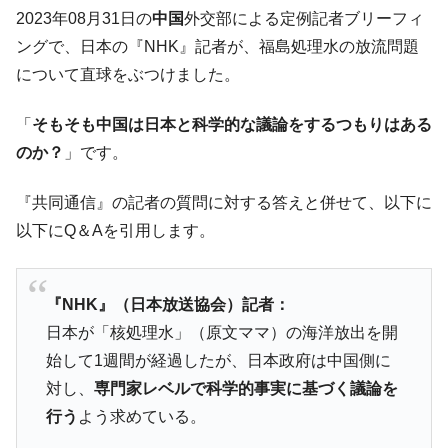
ても」⇒ 257万人赦免したのに60万人がまた延滞者に転
2023年08月31日の
中国
外交部による定例記者ブリーフィ
落！
ングで、日本の『NHK』記者が、福島処理水の放流問題
韓国K9専用砲弾･装薬自動供給装甲車両･珍
『Money1』
について直球をぶつけました。
兵器「K10」が改良に乗り出す。
韓国「2026年07月の輸出入」絶好調。半導
『Money1』
「
そもそも中国は日本と科学的な議論をするつもりはある
体だけで410億ドル、輸出全体の41％もある
のか？
」です。
韓国･李在明「青年層の雇用状況が悪い。せ
『Money1』
や、若者に起業させよう」⇒ どんな雇用対策だソレ。
『共同通信』の記者の質問に対する答えと併せて、以下に
【韓国の外貨準備】2026年07月は4,279億ド
『Money1』
以下にQ＆Aを引用します。
ル。外平債の発行「19.4億ドル」
韓国「ここは北朝鮮なのか。選管がサーバ
『Money1』
ーにウソのデータを入力したのは明白だ」
『NHK』（日本放送協会）記者：
日本が「核処理水」（原文ママ）の海洋放出を開
韓国･李在明さっそく不動産対策で浅薄な発
『Money1』
言。
始して1週間が経過したが、日本政府は中国側に
対し、
専門家レベルで科学的事実に基づく議論を
韓国は「中国と同じく」投資に不適格な国
『Money1』
だ。
行う
よう求めている。
『韓国銀行』が「金の保有量を増やしま