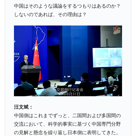
『Money1』
中国はそのような議論をするつもりはあるのか？
す」⇒「金を経由するドル入手」手段ではないのか？
しないのであれば、その理由は？
韓国･外為取引量「1日当たり1,214.4億ド
『Money1』
ル」まで拡大 ⇒ 海外資金の動きに強く左右される状態
韓国･帰ってきた李在明。李在明を支持しな
『Money1』
い「50.5％」に上昇
韓国大統領府ボンクラ政策室長が告発され
『Money1』
た ⇒ 国家が行った恐るべき株価操作であり、空前の国政壟
断
韓国･警察職員が「丸刈りになって抗議活
『Money1』
動」
中国だけが鉄鋼輸出を異常増加させる ⇒ 中
『Money1』
国の過剰生産が世界を蝕む。
汪文斌：
韓国製造業「半導体絶好調」のウラで他業
『Money1』
種は全般的「不調」⇒ PSIが示す現況は決して良くない。
中国側はこれまでずっと、二国間および多国間の
【米韓激突案件】韓国消費者院が『クーパ
交流において、科学的事実に基づく中国専門分野
『Money1』
ン』1人当たり賠償10万ウォンを認定 ⇒ 総額3兆7,000億
の見解と懸念を繰り返し日本側に表明してきた。