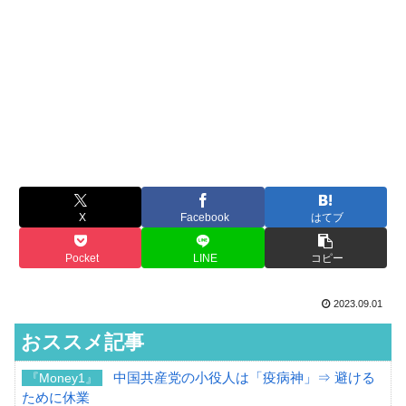
X
Facebook
はてブ
Pocket
LINE
コピー
2023.09.01
おススメ記事
中国共産党の小役人は「疫病神」⇒ 避ける
『Money1』
ために休業