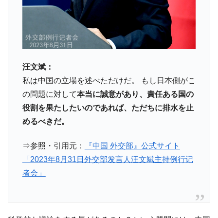
全て勝つといくら？ 競馬GI競走で勝利騎手がもら
Fact1
える賞金とは？
平成仮面ライダーの意外すぎるモチーフとは？
Fact1
発表から2日で大崩壊、鳴かず飛ばずに終わりそう
Fact1
なスーパーリーグとは？
汪文斌：
日本人マスターズ挑戦の歴史。松山以前に最高位
Fact1
私は中国の立場を述べただけだ。 もし日本側がこ
だった選手とは？
の問題に対して
本当に誠意があり、責任ある国の
甲子園通算本塁打、最多の清原に次いで多く打っ
Fact1
役割を果たしたいのであれば、ただちに排水を止
ている意外な選手とは？
めるべきだ。
セレクトセールの高額取引馬が稼いだ金額とは？
Fact1
⇒参照・引用元：
『中国 外交部』公式サイト
「2023年8月31日外交部发言人汪文斌主持例行记
者会」