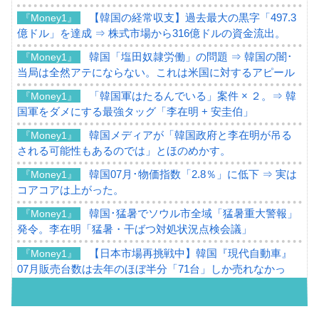
【韓国の経常収支】過去最大の黒字「497.3
『Money1』
億ドル」を達成 ⇒ 株式市場から316億ドルの資金流出。
韓国「塩田奴隷労働」の問題 ⇒ 韓国の闇･
『Money1』
当局は全然アテにならない。これは米国に対するアピール
「韓国軍はたるんでいる」案件 × ２。⇒ 韓
『Money1』
国軍をダメにする最強タッグ「李在明 + 安圭伯」
韓国メディアが「韓国政府と李在明が吊る
『Money1』
される可能性もあるのでは」とほのめかす。
韓国07月･物価指数「2.8％」に低下 ⇒ 実は
『Money1』
コアコアは上がった。
韓国･猛暑でソウル市全域「猛暑重大警報」
『Money1』
発令。李在明「猛暑・干ばつ対処状況点検会議」
【日本市場再挑戦中】韓国『現代自動車』
『Money1』
07月販売台数は去年のほぼ半分「71台」しか売れなかっ
た。『起亜』は9台だけ
韓国「信用赦免を何回やっても、何回やっ
『Money1』