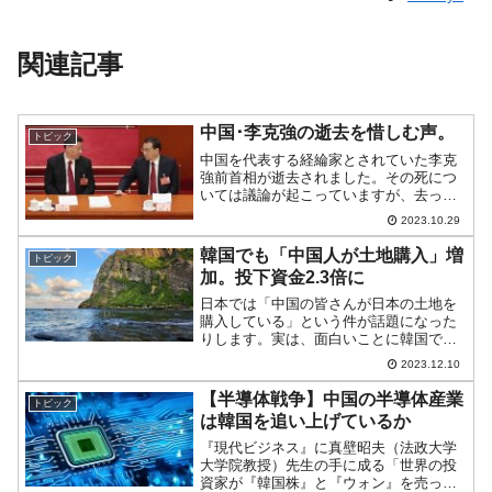
関連記事
中国･李克強の逝去を惜しむ声。
トピック
中国を代表する経綸家とされていた李克
強前首相が逝去されました。その死につ
いては議論が起こっていますが、去って
いった人を呼び戻すことはできません。
2023.10.29
中国のメディア、またSNSなどでは李克
強さんを惜しむ声が上がっています。例
韓国でも「中国人が土地購入」増
トピック
えば、以下は李克強さん...
加。投下資金2.3倍に
日本では「中国の皆さんが日本の土地を
購入している」という件が話題になった
りします。実は、面白いことに韓国でも
同様なことが注目されています。先にご
2023.12.10
紹介した韓国の済州島です。↑済州島は対
馬海流（暖流）の影響で温暖な気候で知
【半導体戦争】中国の半導体産業
トピック
られています／PHOT...
は韓国を追い上げているか
『現代ビジネス』に真壁昭夫（法政大学
大学院教授）先生の手に成る「世界の投
資家が『韓国株』と『ウォン』を売って