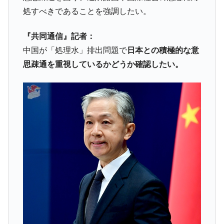
処すべきであることを強調したい。
韓国政府「ニセＫ-ブランドを通報しようキ
『Money1』
ャンペーン」⇒ あの名物教授も登場！
『共同通信』記者：
韓国「橋が落ちました」⇒ 耐久性「なさす
『Money1』
中国が「処理水」排出問題で
日本との積極的な意
ぎ」では。
思疎通を重視しているかどうか確認したい。
韓国鉄鋼最大手『POSCO』ズブズブ沈む。
『Money1』
営業利益80.2％も減少
米国下院「韓国の公務員個人をターゲット
『Money1』
にぶん殴る法案」提出！⇒ クーパン問題は合衆国企業に対
する差別。許してはおかぬ
日本の誇る海洋資源調査船『白嶺』は先進技術の
Fact1
塊！
夏の甲子園、優勝校を最も多く輩出している都道
Fact1
府県とは？
今話題の「楽天ライオンズ」とは？
Fact1
奇跡の毛色「白毛馬」とは？
Fact1