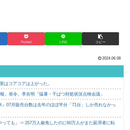
Pocket
LINE
コピー
2024.06.08
⇒ 実はコアコアは上がった。
警報」発令。李在明「猛暑・干ばつ対処状況点検会議」
』07月販売台数は去年のほぼ半分「71台」しか売れなかっ
っても」⇒ 257万人赦免したのに60万人がまた延滞者に転