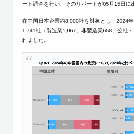
ート調査を行い、そのリポートが05月15日に
韓国･警察職員が「丸刈りになって抗
『Money1』
中国だけが鉄鋼輸出を異常増加させる 
『Money1』
在中国日本企業約8,000社を対象とし、2024
韓国製造業「半導体絶好調」のウラで他
『Money1』
1,741社（製造業1,067、非製造業658、
【米韓激突案件】韓国消費者院が『クーパ
『Money1』
れました。
韓国で猛暑。南東部では干ばつ
『Money1』
韓国型イージス搭載の次世代駆逐艦「KD
『Money1』
【対日本円】ウォン安が急進！ 日米
『Money1』
韓国政府『BYD』車への補助金を全廃 
『Money1』
1.9倍！
在韓米国大使スティールが着韓！⇒ 
『Money1』
ドを掲げる「在韓反米勢力」
韓国政府「2035年までに18.4GW規
『Money1』
JPモルガン「韓国レバレッジETFの
『Money1』