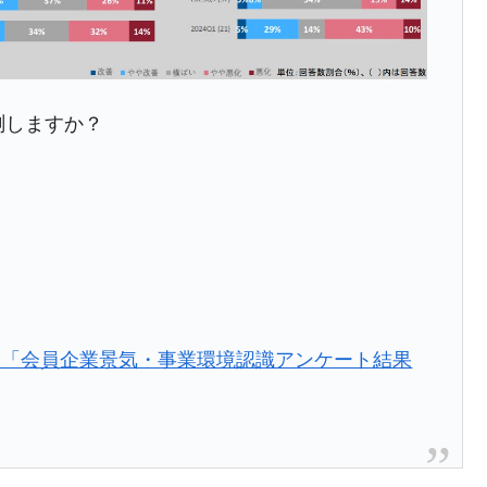
兆蒸発。
うキャンペーン」⇒ あの名物教授も登場！
さすぎ」では。
測しますか？
む。営業利益80.2％も減少
ットにぶん殴る法案」提出！⇒ クーパン問題は合衆国企業に対
暴落に他人事のような発言。
年2Qの業績「史上最高益」当期純利益は前年同期比13.4倍に。
危機 ⇒ 10.7兆では損が出るからできない。
ト「会員企業景気・事業環境認識アンケート結果
月29日(水)もサイドカー・サーキットブレイカーの二段コンボ
産業の半分未満しか雇用を生まない
術の塊！