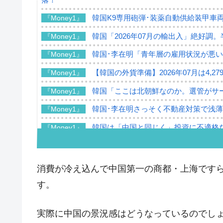
韓国K9専用砲弾･装薬自動供給装甲車両
『Money1』
韓国「2026年07月の輸出入」絶好調
『Money1』
韓国･李在明「青年層の雇用状況が悪い
『Money1』
【韓国の外貨準備】2026年07月は4,2
『Money1』
韓国「ここは北朝鮮なのか。選管がサ
『Money1』
韓国･李在明さっそく不動産対策で浅
『Money1』
韓国は「中国と同じく」投資に不適格
『Money1』
『韓国銀行』が「金の保有量を増やし
『Money1』
韓国･外為取引量「1日当たり1,214.
『Money1』
消費が冷え込んで中国第一の商都・上海です
韓国･帰ってきた李在明。李在明を支持し
『Money1』
す。
韓国大統領府ボンクラ政策室長が告発さ
『Money1』
壟断
実際に中国の景況感はどうなっているのでし