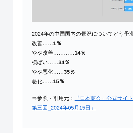
韓国『国民年金公団』株価暴落で200
『Money1』
韓国政府「ニセＫ-ブランドを通報しよ
『Money1』
韓国「橋が落ちました」⇒ 耐久性「な
『Money1』
2024年の中国国内の景況についてどう予
韓国鉄鋼最大手『POSCO』ズブズブ沈
『Money1』
改善……
1％
米国下院「韓国の公務員個人をターゲ
『Money1』
やや改善…………
14％
する差別。許してはおかぬ
横ばい……
34％
韓国ボンクラ政策室長･金容範、株価
『Money1』
やや悪化……
35％
韓国半導体『SKハイニックス』2026
『Money1』
悪化……
15％
韓国･加徳島新国際空港「またも暗礁」の
『Money1』
⇒参照・引用元：
『日本商会』公式サイ
【速報】韓国株式市場の暴落・本日07
『Money1』
第三回_2024年05月15日」
発動！
IT産業は人を雇用する効果は低い。全
『Money1』
日本の誇る海洋資源調査船『白嶺』は先進技
Fact1