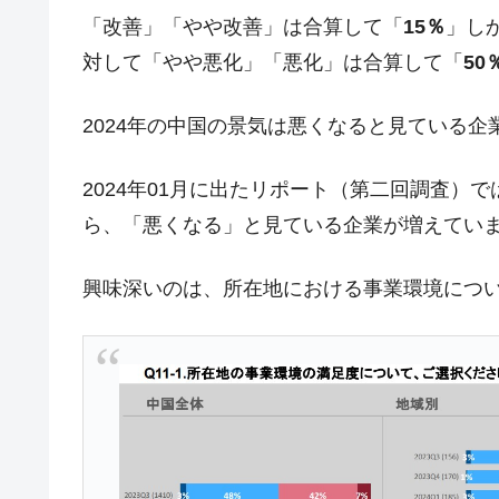
「改善」「やや改善」は合算して「
15％
」し
夏の甲子園、優勝校を最も多く輩出している
Fact1
対して「やや悪化」「悪化」は合算して「
50
今話題の「楽天ライオンズ」とは？
Fact1
奇跡の毛色「白毛馬」とは？
Fact1
2024年の中国の景気は悪くなると見ている
全て勝つといくら？ 競馬GI競走で勝利騎手
Fact1
2024年01月に出たリポート（第二回調査）
平成仮面ライダーの意外すぎるモチーフとは
Fact1
ら、「悪くなる」と見ている企業が増えてい
発表から2日で大崩壊、鳴かず飛ばずに終わ
Fact1
日本人マスターズ挑戦の歴史。松山以前に最
Fact1
興味深いのは、所在地における事業環境につ
甲子園通算本塁打、最多の清原に次いで多く
Fact1
セレクトセールの高額取引馬が稼いだ金額と
Fact1