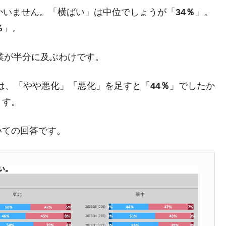
かいません。「横ばい」は中位でしょうが「
34％
」。
都道府県とは？
％
」。
企業が半分に及ぶわけです。
がもらえる賞金とは？
では、「やや悪化」「悪化」を足すと「
44％
」でしたか
？
ます。
りそうなスーパーリーグとは？
高位だった選手とは？
いての回答です。
打っている意外な選手とは？
は？