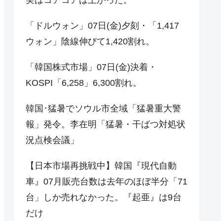
「ドルウォン」07日(金)夕刻・「1,417
ウォン」陰線伸びて1,420割れ。
「韓国株式市場」07日(金)決着・
KOSPI「6,258」6,300割れ。
韓国･猛暑でソウル市全域「猛暑重大警
報」発令。李在明「猛暑・干ばつ対処状
況点検会議」
【日本市場再挑戦中】韓国『現代自動
車』07月販売台数は去年のほぼ半分「71
台」しか売れなかった。『起亜』は9台
だけ