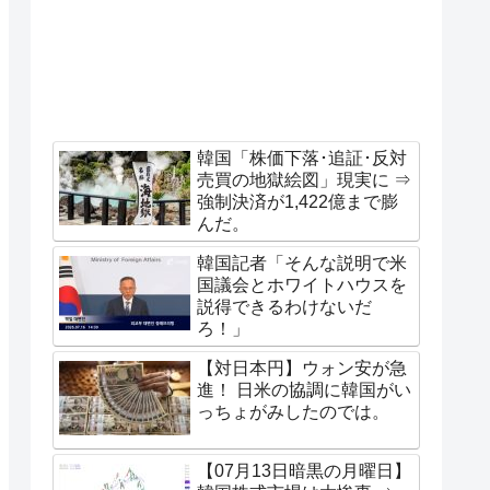
韓国「株価下落･追証･反対
売買の地獄絵図」現実に ⇒
強制決済が1,422億まで膨
んだ。
韓国記者「そんな説明で米
国議会とホワイトハウスを
説得できるわけないだ
ろ！」
【対日本円】ウォン安が急
進！ 日米の協調に韓国がい
っちょがみしたのでは。
【07月13日暗黒の月曜日】