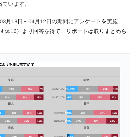
出ています。
議活動」
⇒ 中国の過剰生産が世界を蝕む。
年03月18日～04月12日の期間にアンケートを実施、
業種は全般的「不調」⇒ PSIが示す現況は決して良くない。
公社・団体16）より回答を得て、リポートは取りまとめら
ン』1人当たり賠償10万ウォンを認定 ⇒ 総額3兆7,000億
DX」1番艦、2032年竣工と公示
の協調に韓国がいっちょがみしたのでは。
⇒ 実は韓国で『BYD』車は売れている。6カ月で対前年同期比
さっそく空港に詰めかけ「出て行け！」「極右勢力」のプラカー
模のAIデータセンター整備」⇒ だから無理だってば。
清算はほぼ終わった」