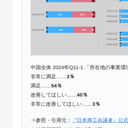
中国全体 2024年Q11-1.「所在地の
非常に満足……
3％
満足……
54％
改善してほしい……
40％
非常に改善してほしい……
3％
⇒参照・引用元：
『日本商工会議者』公