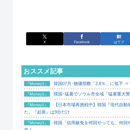
X
Facebook
はてブ
おススメ記事
韓国07月･物価指数「2.8％」に低下 
『Money1』
韓国･猛暑でソウル市全域「猛暑重大
『Money1』
【日本市場再挑戦中】韓国『現代自動車
『Money1』
た。『起亜』は9台だけ
韓国「信用赦免を何回やっても、何回や
『Money1』
落！