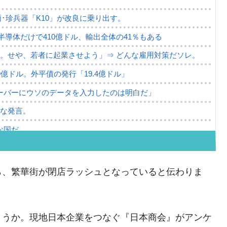
･珍兵器「K10」が改良に乗り出す。
。半導体だけで410億ドル、輸出全体の41％もある
。せや、若者に起業させよう」⇒ どんな雇用対策だソレ。
79億ドル。外平債の発行「19.4億ドル」
ーバーにウソのデータを入力したのは明白だ」
薄な発言。
な国だ。
ます」⇒「金を経由するドル入手」手段ではないのか？
4億ドル」まで拡大 ⇒ 海外資金の動きに強く左右される状態
ら、繁華街が閉店ラッシュとなっていると伝わりま
ない「50.5％」に上昇
れた ⇒ 国家が行った恐るべき株価操作であり、空前の国政
ょうか。現地日本企業をつなぐ『日本商会』がアンケ