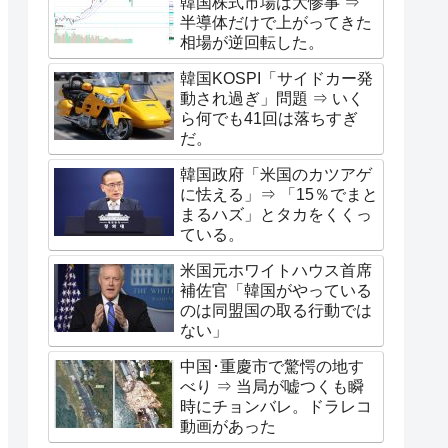
韓国株式市場は大惨事 ⇒
半導体だけで上がってきた
相場が逆回転した。
韓国KOSPI「サイドカー発
動され過ぎ」問題 ⇒ いく
ら何でも41回は落ちすぎ
だ。
韓国政府「米国のカツアゲ
に怯える」⇒ 「15％でまと
まるハズ」とタカをくくっ
ている。
米国元ホワイトハウス首席
補佐官「韓国がやっている
のは同盟国の取る行動では
ない」
中国･重慶市で驚愕の地す
べり ⇒ 当局が嘘つくも瞬
時にチョンバレ。ドラレコ
動画があった