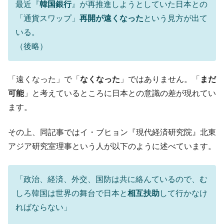
最近『
韓国銀行
』が再推進しようとしていた日本との
他人事のような発言。
「通貨スワップ」
再開が遠くなった
という見方が出て
韓国半導体『SKハイニックス』2026年2Qの
『Money1』
いる。
業績「史上最高益」当期純利益は前年同期比13.4倍に。
（後略）
韓国･加徳島新国際空港「またも暗礁」の危
『Money1』
機 ⇒ 10.7兆では損が出るからできない。
「遠くなった」で「
なくなった
」ではありません。「
まだ
【速報】韓国株式市場の暴落・本日07月29
『Money1』
日(水)もサイドカー・サーキットブレイカーの二段コンボ
可能
」と考えているところに日本との意識の差が現れてい
発動！
ます。
IT産業は人を雇用する効果は低い。全産業の
『Money1』
半分未満しか雇用を生まない
その上、同記事ではイ・ブヒョン『現代経済研究院』北東
アジア研究室理事という人が以下のように述べています。
日本の誇る海洋資源調査船『白嶺』は先進技術の
Fact1
塊！
夏の甲子園、優勝校を最も多く輩出している都道
Fact1
「政治、経済、外交、国防は共に絡んているので、む
府県とは？
しろ韓国は世界の舞台で日本と
相互扶助
して行かなけ
今話題の「楽天ライオンズ」とは？
Fact1
ればならない」
奇跡の毛色「白毛馬」とは？
Fact1