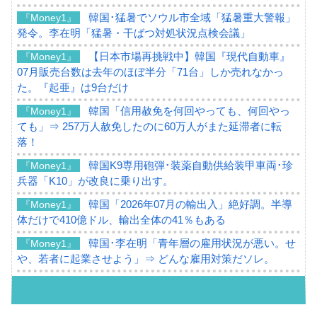
韓国･猛暑でソウル市全域「猛暑重大警報」
『Money1』
発令。李在明「猛暑・干ばつ対処状況点検会議」
【日本市場再挑戦中】韓国『現代自動車』
『Money1』
07月販売台数は去年のほぼ半分「71台」しか売れなかっ
た。『起亜』は9台だけ
韓国「信用赦免を何回やっても、何回やっ
『Money1』
ても」⇒ 257万人赦免したのに60万人がまた延滞者に転
落！
韓国K9専用砲弾･装薬自動供給装甲車両･珍
『Money1』
兵器「K10」が改良に乗り出す。
韓国「2026年07月の輸出入」絶好調。半導
『Money1』
体だけで410億ドル、輸出全体の41％もある
韓国･李在明「青年層の雇用状況が悪い。せ
『Money1』
や、若者に起業させよう」⇒ どんな雇用対策だソレ。
【韓国の外貨準備】2026年07月は4,279億ド
『Money1』
ル。外平債の発行「19.4億ドル」