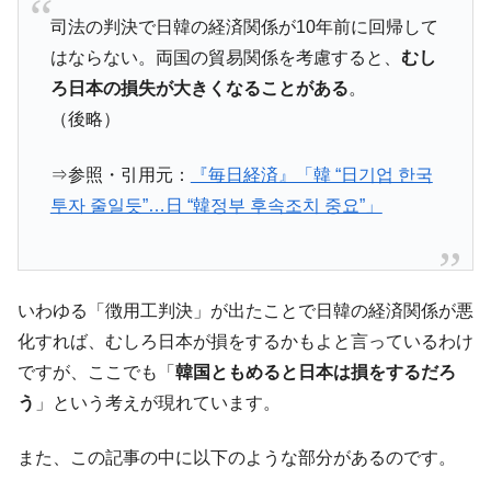
中国だけが鉄鋼輸出を異常増加させる ⇒ 中
『Money1』
司法の判決で日韓の経済関係が10年前に回帰して
国の過剰生産が世界を蝕む。
はならない。両国の貿易関係を考慮すると、
むし
韓国製造業「半導体絶好調」のウラで他業
『Money1』
ろ日本の損失が大きくなることがある
。
種は全般的「不調」⇒ PSIが示す現況は決して良くない。
（後略）
【米韓激突案件】韓国消費者院が『クーパ
『Money1』
ン』1人当たり賠償10万ウォンを認定 ⇒ 総額3兆7,000億
⇒参照・引用元：
『毎日経済』「韓 “日기업 한국
투자 줄일듯”…日 “韓정부 후속조치 중요”」
韓国で猛暑。南東部では干ばつ
『Money1』
韓国型イージス搭載の次世代駆逐艦
『Money1』
「KDDX」1番艦、2032年竣工と公示
【対日本円】ウォン安が急進！ 日米の協調
『Money1』
いわゆる「徴用工判決」が出たことで日韓の経済関係が悪
に韓国がいっちょがみしたのでは。
化すれば、むしろ日本が損をするかもよと言っているわけ
韓国政府『BYD』車への補助金を全廃 ⇒ 実
『Money1』
ですが、ここでも「
韓国ともめると日本は損をするだろ
は韓国で『BYD』車は売れている。6カ月で対前年同期比
う
」という考えが現れています。
1.9倍！
在韓米国大使スティールが着韓！⇒ さっそ
『Money1』
また、この記事の中に以下のような部分があるのです。
く空港に詰めかけ「出て行け！」「極右勢力」のプラカー