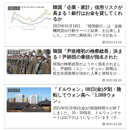
韓国「企業・家計」信用リスクが
トピック
高まる！銀行はお金を貸してくれ
るか
2023年01月18日、『韓国銀行』は「金融
機関貸出行動サーベイ結果」を公表しま
した。この中に興味深いデータがありま
す。韓国内の銀行が「お金を貸し出す際
2023.01.23
の信用リスク」がどのくらいなのかを示
した指数のデータです。この数字が大き
韓国「尹政権初の検察総長」決ま
韓国経済
ければ貸し出しリ...
る！尹師団の番頭が指名された
韓国の検察総長がようやく指名されまし
た、尹錫悦（ユン・ソギョル）政権は、
前文在寅政権が決めた人事と体制をひっ
くり返し、検察庁の再配置、戦力集中が
2022.08.20
行いました。これは、尹錫悦（ユン・ソ
ギョル）大統領と、尹大統領の秘蔵っ子
「ドルウォン」08日(金)夕刻・陰
トピック
である韓東勳（ハン・ドン...
転してウォン高へ「1,089ウォ
ン」
2021年01月08日(金)の韓国時間※が終了
しました。15：50現在、ドルウォンチャ
ートは以下のようになっています（チャ
ートは『Investing.com』より引用：以下
2021.01.08
同）。陰転しました！ ウォン高方向へ向