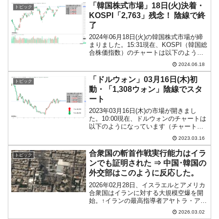
かい、「1ドル＝1,089ウォ...
「韓国株式市場」18日(火)決着・
トピック
KOSPI「2,763」残念！ 陰線で終
了
2024年06月18日(火)の韓国株式市場が締
まりました。15:31現在、KOSPI（韓国総
合株価指数）のチャートは以下のように
なっています（チャートは
2024.06.18
『Investing.com』より引用）。残念なが
ら陰線で締まりました。KOSPIは「2...
「ドルウォン」03月16日(木)初
トピック
動・「1,308ウォン」陰線でスタ
ート
2023年03月16日(木)の市場が開きまし
た。10:00現在、ドルウォンのチャートは
以下のようになっています（チャートは
『Investing.com』より引用）。前日は陽
2023.03.16
線で締まりましたが、本日は現在のとこ
ろ陰線。「1ドル＝1,308ウォ...
合衆国の斬首作戦実行能力はイラ
トピック
ンでも証明された ⇒ 中国･韓国の
外交部はこのように反応した。
2026年02月28日、イスラエルとアメリカ
合衆国はイランに対する大規模空爆を開
始。↑イランの最高指導者アヤトラ・アリ
ー・ハメネイさんの施設で黒煙が立ち上
2026.03.02
りる様子を捉えた衛星画像。最高指導者