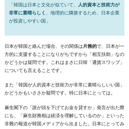
「韓国は日本と文化が似ていて、
人的資本と技術力が
全て勝つといくら？ 競馬GI競走で勝利騎手がもら
Fact1
非常に素晴らしく
、地理的に隣接するため、日本企業
える賞金とは？
が投資しやすい国」
平成仮面ライダーの意外すぎるモチーフとは？
Fact1
発表から2日で大崩壊、鳴かず飛ばずに終わりそう
Fact1
なスーパーリーグとは？
日本が韓国と絡んだ場合、その関係は
片務的
で、日本が一
日本人マスターズ挑戦の歴史。松山以前に最高位
Fact1
方的に支援することになりがちですから「相互扶助」なの
だった選手とは？
かどうかは疑問です。これはまさに日韓「通貨スワップ」
甲子園通算本塁打、最多の清原に次いで多く打っ
Fact1
についても言えることです。
ている意外な選手とは？
セレクトセールの高額取引馬が稼いだ金額とは？
Fact1
また「韓国が人的資本と技術力が非常に素晴らしいい国」
かどうかもいささか疑問です。特に日本にとっては。
麻生閣下の「誰が頭を下げてお金を貸すか」発言が出た際
にも、「麻生財務相は経済を理解しているのか」といった
非難の報道が韓国メディアから出ました。日本にとってみ