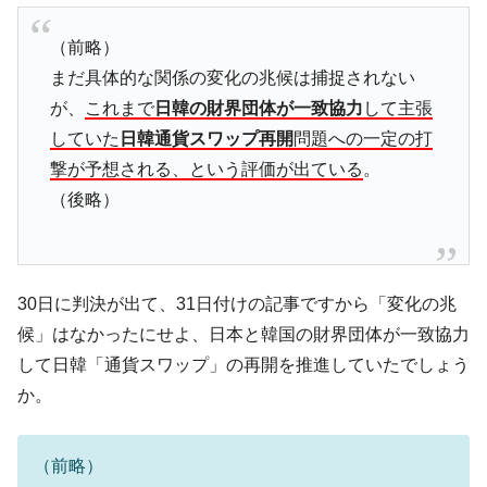
ドを掲げる「在韓反米勢力」
韓国政府「2035年までに18.4GW規模のAIデ
『Money1』
（前略）
ータセンター整備」⇒ だから無理だってば。
まだ具体的な関係の変化の兆候は捕捉されない
JPモルガン「韓国レバレッジETFの清算は
『Money1』
が、
これまで
日韓の財界団体が一致協力
して主張
ほぼ終わった」
していた
日韓通貨スワップ再開
問題への一定の打
韓国『国民年金公団』株価暴落で200兆蒸
『Money1』
撃が予想される、という評価が出ている
。
発。
（後略）
韓国政府「ニセＫ-ブランドを通報しようキ
『Money1』
ャンペーン」⇒ あの名物教授も登場！
韓国「橋が落ちました」⇒ 耐久性「なさす
『Money1』
30日に判決が出て、31日付けの記事ですから「変化の兆
ぎ」では。
候」はなかったにせよ、日本と韓国の財界団体が一致協力
韓国鉄鋼最大手『POSCO』ズブズブ沈む。
『Money1』
営業利益80.2％も減少
して日韓「通貨スワップ」の再開を推進していたでしょう
か。
米国下院「韓国の公務員個人をターゲット
『Money1』
にぶん殴る法案」提出！⇒ クーパン問題は合衆国企業に対
する差別。許してはおかぬ
（前略）
韓国ボンクラ政策室長･金容範、株価暴落に
『Money1』