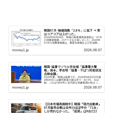
韓国07月･物価指数「2.8％」に低下 ⇒ 実
はコアコアは上がった。
2026年08月04日、韓国の産業通商資源部は「07月
の消費者物価」のデータを公表しました。2026年
07月の消費者物価は、農畜水産物および石油類の
上昇率が鈍化したことなどにより、前年同月比
2.8％上昇（06月は3.2％）となり、上昇率は前...
money1.jp
2026.08.07
韓国･猛暑でソウル市全域「猛暑重大警
報」発令。李在明「猛暑・干ばつ対処状況
点検会議」
2026年夏。韓国は猛暑です。2026年08月2日午後
1時26分には慶尚南道の梁山市で「42.5℃」を記
録。これは1904年に近代的な気象観測が始まって
以来の韓国史上最高気温です。08月04日には、ソ
money1.jp
2026.08.07
ウル市全域への「猛暑重大警報」が発令され...
【日本市場再挑戦中】韓国『現代自動車』
07月販売台数は去年のほぼ半分「71台」
しか売れなかった。『起亜』は9台だけ