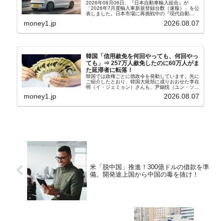
2026年08月06日、『日本自動車輸入組合』が
「2026年7月度輸入車新規登録台数（速報）」を公
表しました。日本市場に再挑戦中の『現代自動
車』、また日本市場を攻略したい『BYD』の販売
money1.jp
2026.08.07
台数はこの中に捉えられているはずです。先月から
は韓国の...
韓国「信用赦免を何回やっても、何回やっ
ても」⇒ 257万人赦免したのに60万人がま
た延滞者に転落！
韓国では政権ごとに徳政令を発動しています。先に
ご紹介したとおり、韓国大統領に成りおおせた李在
明（イ・ジェミョン）さんも、尹錫悦（ユン・ソギ
ョル）前政権が行った――「新出発基金」をバッド
money1.jp
2026.08.07
バンクにして不良債権の買い取りを行い、分割償還
や元利減免...
米「脱中国」推進！300億ドルの借款を準
備。開発途上国から中国の毒を抜け！