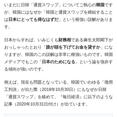
韓国「ここは北朝鮮なのか。選管がサーバ
『Money1』
いまだに日韓「通貨スワップ」についてご執心の
韓国
です
ーにウソのデータを入力したのは明白だ」
が、韓国にはなぜか「韓国と通貨スワップを締結すること
韓国･李在明さっそく不動産対策で浅薄な発
『Money1』
は
日本にとっても得なはずだ
」という根強い誤解がありま
言。
す。
韓国は「中国と同じく」投資に不適格な国
『Money1』
だ。
日本からすれば、いみじくも
財務相
である麻生太郎閣下が
『韓国銀行』が「金の保有量を増やしま
『Money1』
おっしゃったとおり「
誰が頭を下げてお金を貸すか
」にな
す」⇒「金を経由するドル入手」手段ではないのか？
りますが、韓国のこの誤解は非常に根強いものです。韓国
韓国･外為取引量「1日当たり1,214.4億ド
『Money1』
メディアでもこの「
日本のためになる
」という論を強弁す
ル」まで拡大 ⇒ 海外資金の動きに強く左右される状態
る傾向が強いのです。
韓国･帰ってきた李在明。李在明を支持しな
『Money1』
い「50.5％」に上昇
例えば、現在も問題となっている、韓国でいわゆる「徴用
韓国大統領府ボンクラ政策室長が告発され
『Money1』
工判決」が出た際（2018年10月30日）にもなぜか日韓
た ⇒ 国家が行った恐るべき株価操作であり、空前の国政壟
「通貨スワップ」を絡めて、『毎日経済』に以下のような
断
記事（2020年10月31日付け）が出ています。
韓国･警察職員が「丸刈りになって抗議活
『Money1』
動」