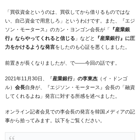
韓国･警察職員が「丸刈りになって抗議活
『Money1』
「買収資金というのは、買収してから借りるものではな
動」
い、自己資金で用意しろ」というわけです。また、『エジ
中国だけが鉄鋼輸出を異常増加させる ⇒ 中
『Money1』
ソン・モータース』のカン・ヨンゴン会長が「
『産業銀
国の過剰生産が世界を蝕む。
行』ならやってくれると信じる
」などと
『産業銀行』に圧
韓国製造業「半導体絶好調」のウラで他業
『Money1』
力をかけるような発言
をしたのも心証を悪くしました。
種は全般的「不調」⇒ PSIが示す現況は決して良くない。
【米韓激突案件】韓国消費者院が『クーパ
『Money1』
前置きが長くなりましたが、で――今回の話です。
ン』1人当たり賠償10万ウォンを認定 ⇒ 総額3兆7,000億
2021年11月30日、『
産業銀行
』
の
李東杰
（イ・ドンゴ
韓国で猛暑。南東部では干ばつ
『Money1』
ル）
会長
自身が、『エジソン・モータース』会長の「融資
韓国型イージス搭載の次世代駆逐艦
『Money1』
してくれるよね」発言に対する所感を述べました。
「KDDX」1番艦、2032年竣工と公示
【対日本円】ウォン安が急進！ 日米の協調
『Money1』
オンライン記者会見での李会長の発言を韓国メディアの記
に韓国がいっちょがみしたのでは。
事から拾ってみます。以下をご覧ください。
韓国政府『BYD』車への補助金を全廃 ⇒ 実
『Money1』
は韓国で『BYD』車は売れている。6カ月で対前年同期比
1.9倍！