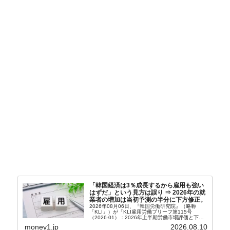
「韓国経済は3％成長するから雇用も強い
はずだ」という見方は誤り ⇒ 2026年の就
業者の増加は当初予測の半分に下方修正。
2026年08月06日、『韓国労働研究院』（略称
「KLI」）が「KLI雇用労働ブリーフ第115号
（2026-01）：2026年上半期労働市場評価と下半
期労働市場展望」を公表しました。Money1でも何
money1.jp
2026.08.10
度もご紹介していますが、政府が何よりも大...