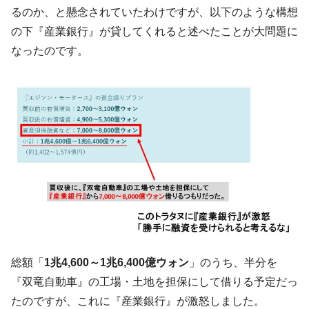
【韓国の外貨準備】2026年07月は4,279億ド
るのか、と懸念されていたわけですが、以下のような構想
『Money1』
ル。外平債の発行「19.4億ドル」
の下『産業銀行』が貸してくれると述べたことが大問題に
韓国「ここは北朝鮮なのか。選管がサーバ
『Money1』
なったのです。
ーにウソのデータを入力したのは明白だ」
韓国･李在明さっそく不動産対策で浅薄な発
『Money1』
言。
韓国は「中国と同じく」投資に不適格な国
『Money1』
だ。
『韓国銀行』が「金の保有量を増やしま
『Money1』
す」⇒「金を経由するドル入手」手段ではないのか？
韓国･外為取引量「1日当たり1,214.4億ド
『Money1』
ル」まで拡大 ⇒ 海外資金の動きに強く左右される状態
韓国･帰ってきた李在明。李在明を支持しな
『Money1』
い「50.5％」に上昇
総額「
1兆4,600～1兆6,400億ウォン
」のうち、半分を
韓国大統領府ボンクラ政策室長が告発され
『Money1』
『双竜自動車』の工場・土地を担保にして借りる予定だっ
た ⇒ 国家が行った恐るべき株価操作であり、空前の国政壟
たのですが、これに『産業銀行』が激怒しました。
断