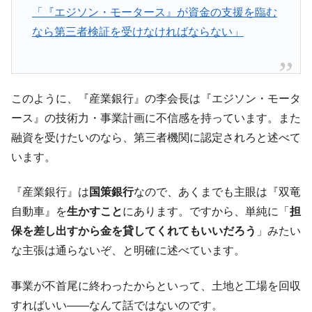
「『エジソン・モータース』が資金の支援を臨む
奇跡の毛色「白毛馬」とは？
Fact1
なら第三者検証を受けなければならない」
全て勝つといくら？ 競馬GI競走で勝利騎手がもら
Fact1
える賞金とは？
平成仮面ライダーの意外すぎるモチーフとは？
Fact1
発表から2日で大崩壊、鳴かず飛ばずに終わりそう
このように、『産業銀行』の李会長は『エジソン・モータ
Fact1
なスーパーリーグとは？
ース』の技術力・事業計画に不信感を持っています。また
日本人マスターズ挑戦の歴史。松山以前に最高位
Fact1
融資を受けたいのなら、第三者機関に認定されろと述べて
だった選手とは？
います。
甲子園通算本塁打、最多の清原に次いで多く打っ
Fact1
ている意外な選手とは？
『産業銀行』は
国策銀行
なので、あくまでも主眼は『双竜
自動車』を
生かすこと
にあります。ですから、単純に「
担
セレクトセールの高額取引馬が稼いだ金額とは？
Fact1
保を差し出すから金を貸してくれてもいいだろう
」みたい
な主張は通らないぞ、と明確に述べています。
事業が不首尾に終わったからといって、土地と工場を回収
すればいい――なんて話ではないのです。