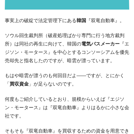
される可能性もあるのでは」とほのめかす。
韓国07月･物価指数「2.8％」に低下 ⇒ 実は
『Money1』
コアコアは上がった。
事実上の破綻で法定管理下にある
韓国
『双竜自動車』。
韓国･猛暑でソウル市全域「猛暑重大警報」
『Money1』
発令。李在明「猛暑・干ばつ対処状況点検会議」
ソウル回生裁判所（破産処理ばかり専門に行う地方裁判
【日本市場再挑戦中】韓国『現代自動車』
『Money1』
所）は同社の再生に向けて、韓国の
電気バスメーカー
『エ
07月販売台数は去年のほぼ半分「71台」しか売れなかっ
ジソン・モータース』を中心とするコンソーシアムを優先
た。『起亜』は9台だけ
売却先と指名したのですが、暗雲が漂っています。
韓国「信用赦免を何回やっても、何回やっ
『Money1』
ても」⇒ 257万人赦免したのに60万人がまた延滞者に転
もはや暗雲が漂うのも何回目だよ――ですが、とにかく
落！
「
買収資金
」が足らないのです。
韓国K9専用砲弾･装薬自動供給装甲車両･珍
『Money1』
兵器「K10」が改良に乗り出す。
何度もご紹介しているとおり、規模からいえば『エジソ
韓国「2026年07月の輸出入」絶好調。半導
『Money1』
ン・モータース』は『双竜自動車』よりはるかに小さな会
体だけで410億ドル、輸出全体の41％もある
社です。
韓国･李在明「青年層の雇用状況が悪い。せ
『Money1』
や、若者に起業させよう」⇒ どんな雇用対策だソレ。
そもそも『双竜自動車』を買収するための資金を用意でき