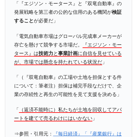
「『エジソン・モータース』と『双竜自動車』の
在韓米国大使スティールが着韓！⇒ さっそ
『Money1』
発展戦略を第三者の公的な信用のある機関が
検証
く空港に詰めかけ「出て行け！」「極右勢力」のプラカー
すること
が必要だ」
ドを掲げる「在韓反米勢力」
韓国政府「2035年までに18.4GW規模のAIデ
『Money1』
「電気自動車市場はグローバル完成車メーカーが
ータセンター整備」⇒ だから無理だってば。
存亡を懸けて競争する市場だ。
『エジソン・モー
JPモルガン「韓国レバレッジETFの清算は
『Money1』
タース』は
技術力
と
事業計画
に自信を見せている
ほぼ終わった」
が、市場では懸念を持たれている状況だ
」
韓国『国民年金公団』株価暴落で200兆蒸
『Money1』
発。
「（『双竜自動車』の工場や土地を担保とする件
韓国政府「ニセＫ-ブランドを通報しようキ
『Money1』
について：筆者注）担保は補完手段なだけで、企
ャンペーン」⇒ あの名物教授も登場！
業の存続性と再生の可能性を見て支援を決める」
日本の誇る海洋資源調査船『白嶺』は先進技術の
Fact1
塊！
「
（返済不能時に）私たちが土地を回収してアパ
夏の甲子園、優勝校を最も多く輩出している都道
Fact1
ートを建てて売るわけにはいかない
」
府県とは？
今話題の「楽天ライオンズ」とは？
Fact1
⇒参照・引用元：
『毎日経済』「『産業銀行』は