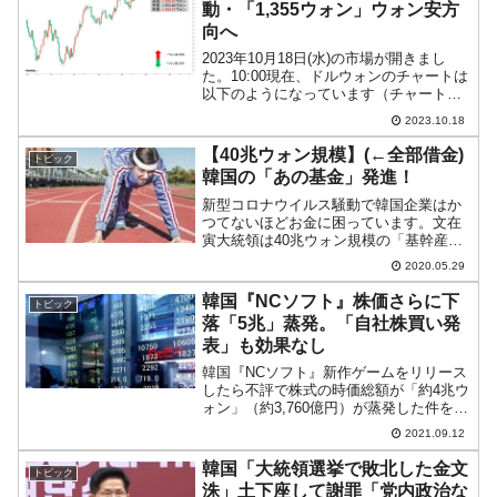
動・「1,355ウォン」ウォン安方
向へ
2023年10月18日(水)の市場が開きまし
た。10:00現在、ドルウォンのチャートは
以下のようになっています（チャートは
『Investing.com』より引用）。前日は陽
2023.10.18
線で締まり、本日はそれを受けてのスタ
ート。現在のところ「1ドル＝1,...
【40兆ウォン規模】(←全部借金)
トピック
韓国の「あの基金」発進！
新型コロナウイルス騒動で韓国企業はか
つてないほどお金に困っています。文在
寅大統領は40兆ウォン規模の「基幹産業
安定基金」なるものを設立し、韓国の基
2020.05.29
幹産業を支援すると宣言しました。↑「基
幹産業安定基金」発足を伝える韓国メデ
韓国『NCソフト』株価さらに下
トピック
ィア『NEWS1』の...
落「5兆」蒸発。「自社株買い発
表」も効果なし
韓国『NCソフト』新作ゲームをリリース
したら不評で株式の時価総額が「約4兆ウ
ォン」（約3,760億円）が蒸発した件をご
紹介しました。それが以降も株価下落が
2021.09.12
止まりませんでした。以下をご覧くださ
い（チャートは『Investing.com』より
韓国「大統領選挙で敗北した金文
トピック
引...
洙」土下座して謝罪「党内政治な