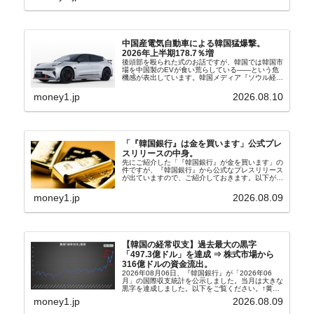
中国産電気自動車による韓国猛爆撃。
2026年上半期178.7％増
後頭部を殴られた式のお話ですが、韓国では韓国市
場を中国製のEVが食い荒らしている――という危
機感が表出しています。韓国メディア『ソウル経
済』の記事から一部を以下に引きます。記事タイト
ルは「中国EVの大攻勢…東風もプジョーと手を組
money1.jp
2026.08.10
み韓国進出」...
「『韓国銀行』は金を買います」公式プレ
スリリースの中身。
先にご紹介した「『韓国銀行』が金を買います」の
件ですが、『韓国銀行』から公式なプレスリリース
が出ていますので、ご紹介しておきます。以下が全
文和訳です。表題：韓国銀行、国内生産金の買い入
れ協力体制を構築□『韓国銀行』は、国内生産金の
money1.jp
2026.08.09
買い入れに...
【韓国の経常収支】過去最大の黒字
「497.3億ドル」を達成 ⇒ 株式市場から
316億ドルの資金流出。
2026年08月06日、『韓国銀行』が「2026年06
月」の国際収支統計を公示しました。当月は大きな
黒字を達成しました。以下をご覧ください。↑黄色
の傾向ペンでフォーカスしているのが2026年06月
money1.jp
2026.08.09
の経常収支です。2026年06月貿易収支：4...