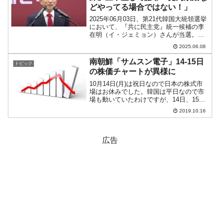
どやってる場合ではない！」
2025年06月03日、第21代韓国大統領選挙
において、『共に民主党』統一候補の李
在明（イ・ジェミョン）さんが当選。保
守寄りの『国民の力』統一候補である金
2025.06.08
文洙（キム・ムンス）さんは敗れまし
た。↑解散式の壇上で敗北したことについ
南朝鮮「サムスン電子」14-15日
トピック
て土下座するッ...
の株価チャートが異様に
10月14日(月)は祝日なので日本の株式市
場はお休みでした。韓国は平日なので市
場も動いていたわけですが、14日、15日
と韓国を代表する企業であるサムスン電
2019.10.16
子(KRX: 005930)の株価チャートが以下の
ような異様なものになっています(チャ...
広告