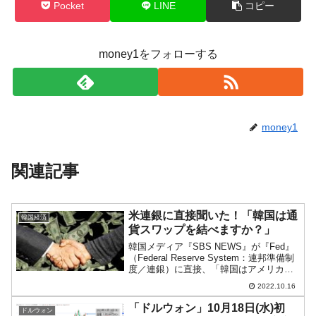
Pocket
LINE
コピー
money1をフォローする
money1
関連記事
米連銀に直接聞いた！「韓国は通
韓国経済
貨スワップを結べますか？」
韓国メディア『SBS NEWS』が『Fed』
（Federal Reserve System：連邦準備制
度／連銀）に直接、「韓国はアメリカ合
衆国と通貨スワップを締結できます
2022.10.16
か？」と直撃しました。『SBS NEWS』
が投げた質問は以下の4つです...
「ドルウォン」10月18日(水)初
ドルウォン