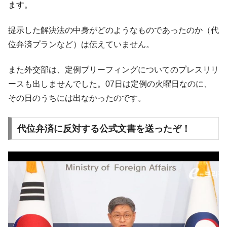
ます。
韓国政府「2035年までに18.4GW規模のAIデ
『Money1』
ータセンター整備」⇒ だから無理だってば。
提示した解決法の中身がどのようなものであったのか（代
JPモルガン「韓国レバレッジETFの清算は
『Money1』
位弁済プランなど）は伝えていません。
ほぼ終わった」
韓国『国民年金公団』株価暴落で200兆蒸
『Money1』
また外交部は、定例ブリーフィングについてのプレスリリ
発。
ースも出しませんでした。07日は定例の火曜日なのに、
韓国政府「ニセＫ-ブランドを通報しようキ
『Money1』
その日のうちには出なかったのです。
ャンペーン」⇒ あの名物教授も登場！
韓国「橋が落ちました」⇒ 耐久性「なさす
『Money1』
代位弁済に反対する公式文書を送ったぞ！
ぎ」では。
韓国鉄鋼最大手『POSCO』ズブズブ沈む。
『Money1』
営業利益80.2％も減少
米国下院「韓国の公務員個人をターゲット
『Money1』
にぶん殴る法案」提出！⇒ クーパン問題は合衆国企業に対
する差別。許してはおかぬ
韓国ボンクラ政策室長･金容範、株価暴落に
『Money1』
他人事のような発言。