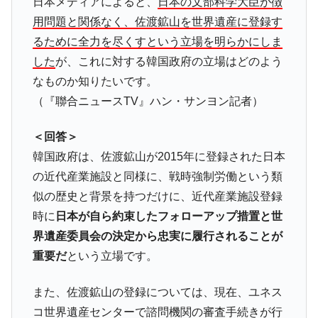
日本メディアによると、
日本の文部科学大臣が徴
用問題と関係なく、佐渡鉱山を世界遺産に登録す
るために全力を尽くすという立場を明らかにしま
した
が、これに対する韓国政府の立場はどのよう
なものか知りたいです。
（『聯合ニュースTV』ハン・サンヨン記者）
＜回答＞
韓国政府は、佐渡鉱山が2015年に登録された日本
の近代産業施設と同様に、戦時強制労働という類
似の歴史と背景を持つだけに、近代産業施設登録
時に
日本が自ら約束したフォローアップ措置と世
界遺産委員会の決定から忠実に履行されることが
重要だ
という立場です。
また、佐渡鉱山の登録については、現在、ユネス
コ世界遺産センターで諮問機関の審査手続きが行