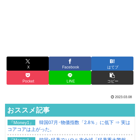
X
Facebook
はてブ
Pocket
LINE
コピー
2023.03.08
おススメ記事
韓国07月･物価指数「2.8％」に低下 ⇒ 実は
『Money1』
コアコアは上がった。
韓国･猛暑でソウル市全域「猛暑重大警報」
『Money1』