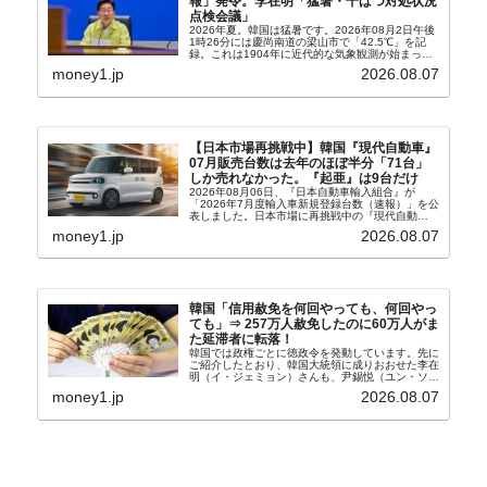
報」発令。李在明「猛暑・干ばつ対処状況
点検会議」
2026年夏。韓国は猛暑です。2026年08月2日午後
1時26分には慶尚南道の梁山市で「42.5℃」を記
録。これは1904年に近代的な気象観測が始まって
以来の韓国史上最高気温です。08月04日には、ソ
money1.jp
2026.08.07
ウル市全域への「猛暑重大警報」が発令され...
【日本市場再挑戦中】韓国『現代自動車』
07月販売台数は去年のほぼ半分「71台」
しか売れなかった。『起亜』は9台だけ
2026年08月06日、『日本自動車輸入組合』が
「2026年7月度輸入車新規登録台数（速報）」を公
表しました。日本市場に再挑戦中の『現代自動
車』、また日本市場を攻略したい『BYD』の販売
money1.jp
2026.08.07
台数はこの中に捉えられているはずです。先月から
は韓国の...
韓国「信用赦免を何回やっても、何回やっ
ても」⇒ 257万人赦免したのに60万人がま
た延滞者に転落！
韓国では政権ごとに徳政令を発動しています。先に
ご紹介したとおり、韓国大統領に成りおおせた李在
明（イ・ジェミョン）さんも、尹錫悦（ユン・ソギ
ョル）前政権が行った――「新出発基金」をバッド
money1.jp
2026.08.07
バンクにして不良債権の買い取りを行い、分割償還
や元利減免...