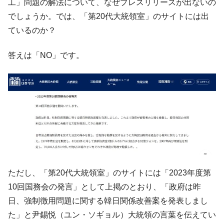
工」問題の解法について、なぜプレスリリースが出ないの
国の過剰生産が世界を蝕む。
でしょうか。では、「第20代大統領室」のサイトには出
韓国製造業「半導体絶好調」のウラで他業
『Money1』
ているのか？
種は全般的「不調」⇒ PSIが示す現況は決して良くない。
【米韓激突案件】韓国消費者院が『クーパ
『Money1』
答えは「NO」です。
ン』1人当たり賠償10万ウォンを認定 ⇒ 総額3兆7,000億
韓国で猛暑。南東部では干ばつ
『Money1』
韓国型イージス搭載の次世代駆逐艦
『Money1』
「KDDX」1番艦、2032年竣工と公示
【対日本円】ウォン安が急進！ 日米の協調
『Money1』
に韓国がいっちょがみしたのでは。
韓国政府『BYD』車への補助金を全廃 ⇒ 実
『Money1』
は韓国で『BYD』車は売れている。6カ月で対前年同期比
ただし、「第20代大統領室」のサイトには「2023年度第
1.9倍！
10回国務会の発言」として上掲のとおり、「政府は昨
在韓米国大使スティールが着韓！⇒ さっそ
『Money1』
日、強制徴用問題に関する韓日関係改善案を発表しまし
く空港に詰めかけ「出て行け！」「極右勢力」のプラカー
ドを掲げる「在韓反米勢力」
た」と尹錫悦（ユン・ソギョル）大統領の言葉を伝えてい