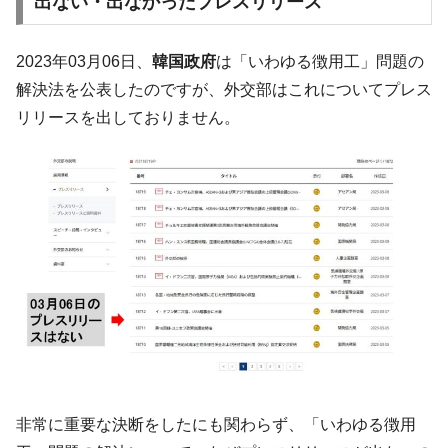
出ない・出なかったプレスリリース
ーにウソのデータを入力したのは明白だ」
韓国･李在明さっそく不動産対策で浅薄な発
『Money1』
言。
2023年03月06日、
韓国政府
は「いわゆる徴用工」問題の
解決法を公表したのですが、外交部はこれについてプレス
韓国は「中国と同じく」投資に不適格な国
『Money1』
だ。
リリースを出しておりません。
『韓国銀行』が「金の保有量を増やしま
『Money1』
す」⇒「金を経由するドル入手」手段ではないのか？
韓国･外為取引量「1日当たり1,214.4億ド
『Money1』
ル」まで拡大 ⇒ 海外資金の動きに強く左右される状態
韓国･帰ってきた李在明。李在明を支持しな
『Money1』
い「50.5％」に上昇
韓国大統領府ボンクラ政策室長が告発され
『Money1』
た ⇒ 国家が行った恐るべき株価操作であり、空前の国政壟
断
韓国･警察職員が「丸刈りになって抗議活
『Money1』
動」
非常に重要な決断をしたにも関わらず、「いわゆる徴用
中国だけが鉄鋼輸出を異常増加させる ⇒ 中
『Money1』