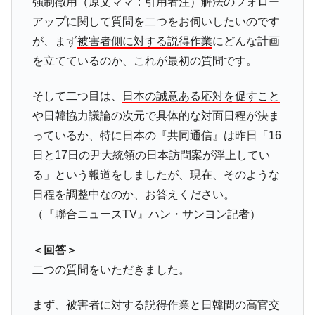
強制徴用（原文ママ：引用者注）解法のフォロー
える賞金とは？
アップに関して質問を二つをお伺いしたいのです
平成仮面ライダーの意外すぎるモチーフとは？
Fact1
が、まず
被害者側に対する説得作業
にどんな計画
を立てているのか、これが最初の質問です。
発表から2日で大崩壊、鳴かず飛ばずに終わりそう
Fact1
なスーパーリーグとは？
そして二つ目は、
日本の誠意ある応対を促すこと
日本人マスターズ挑戦の歴史。松山以前に最高位
Fact1
や日韓協力議論の次元で具体的な対面日程が決ま
だった選手とは？
っているか、特に日本の『共同通信』は昨日「16
甲子園通算本塁打、最多の清原に次いで多く打っ
Fact1
ている意外な選手とは？
日と17日の尹大統領の日本訪問案が浮上してい
る」という報道をしましたが、現在、そのような
セレクトセールの高額取引馬が稼いだ金額とは？
Fact1
日程を調整中なのか、お答えください。
（『聯合ニュースTV』ハン・サンヨン記者）
＜回答＞
二つの質問をいただきました。
まず、被害者に対する説得作業と日韓間の高官交