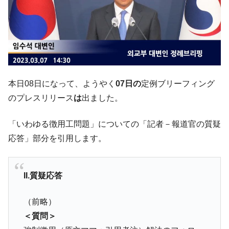
韓国半導体『SKハイニックス』2026年2Qの
『Money1』
業績「史上最高益」当期純利益は前年同期比13.4倍に。
韓国･加徳島新国際空港「またも暗礁」の危
『Money1』
機 ⇒ 10.7兆では損が出るからできない。
【速報】韓国株式市場の暴落・本日07月29
『Money1』
日(水)もサイドカー・サーキットブレイカーの二段コンボ
本日08日になって、ようやく
07日の
定例ブリーフィング
発動！
のプレスリリース
は
出ました。
IT産業は人を雇用する効果は低い。全産業の
『Money1』
半分未満しか雇用を生まない
「いわゆる徴用工問題」についての「記者－報道官の質疑
応答」部分を引用します。
日本の誇る海洋資源調査船『白嶺』は先進技術の
Fact1
塊！
夏の甲子園、優勝校を最も多く輩出している都道
Fact1
II.質疑応答
府県とは？
今話題の「楽天ライオンズ」とは？
Fact1
（前略）
奇跡の毛色「白毛馬」とは？
Fact1
＜質問＞
全て勝つといくら？ 競馬GI競走で勝利騎手がもら
Fact1