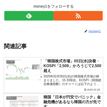
money1をフォローする
money1
関連記事
「韓国株式市場」05日(水)決着・
KOSPI
KOSPI「2,509」かろうじて2,500
超え
2025年02月05日(水)の韓国株式市場が締
まりました。15:33現在、KOSPI（韓国総
合株価指数）のチャートは以下のように
なっています（チャートは
2025.02.05
『Investing.com』より引用）。上がらな
いですねえ……なチャートになっていま
韓国「日本が円安でパニック」金
韓国経済
す...
融危機があるなら韓国の方が先で
す