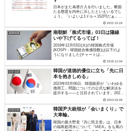
日本がまた為替介入を行いました。断固
たる態度を内外に示したといえいるでし
ょう。「いよいよ1ドル＝152円だぁ」だ
ったものを、以下のように、一気に「146
2022.10.24
円」台まで円高方向に急落下させました
（チャートは『Investing.com』より引
南朝鮮「株式市場」03日は陽線
基礎知識
用：...
いや下げてるってば！
2019年12月03日(火)の韓国株式市場
(KOSPI：韓国総合株価指数)は以下のよ
うになりました(チャートは
『Investing.com』より引用／ローソク足
2019.12.04
1本が1日の値動きを表す日足)。昨日まで
機能していた「株安」のレジスタンスラ
韓国が道徳的優位に立ち「先に日
トピック
イン...
本を抱きしめる」
2023年03月06日、韓国政府が「いわゆる
徴用工」問題についての公式な解決法を
提示する――と注目されています。2023
年03月05日現在、韓国メディアではすで
2023.03.06
に「06日に提示されるのは確定」という
方向で報じています。韓国メディア『毎
韓国尹大統領が「会いまくり」で
トピック
日経済...
大車輪。
韓国の最大野党『共に民主党』は、日本
の福島処理水について『IAEA』をも罵の