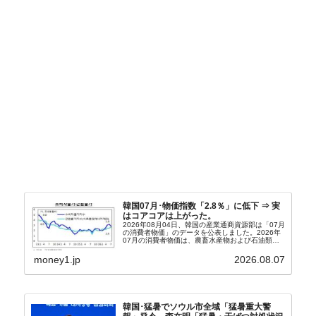
韓国07月･物価指数「2.8％」に低下 ⇒ 実
はコアコアは上がった。
2026年08月04日、韓国の産業通商資源部は「07月
の消費者物価」のデータを公表しました。2026年
07月の消費者物価は、農畜水産物および石油類の
上昇率が鈍化したことなどにより、前年同月比
2.8％上昇（06月は3.2％）となり、上昇率は前...
money1.jp
2026.08.07
韓国･猛暑でソウル市全域「猛暑重大警