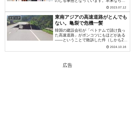
のしる事態となっています。本来なら第
20代大統領室がもっと『共に民主党』を
2023.07.12
牽制すべきなのですが、そこまで大きな
動きをしていません。これはボスである
東南アジアの高速道路がとんでも
トピック
尹錫悦（ユン・ソギ...
ない。亀裂で危機一髪
韓国の建設会社が「ベトナムで請け負っ
た高速道路」がポンコツにもほどがある
――ということで敗訴した件（しかも2回
目）は先にご紹介しました。とうもベト
2024.10.16
ナムなど多湿な気候では、道路にシンク
ホールやポットホール（道路の表面にで
きた壺状のくぼみ）が多...
広告