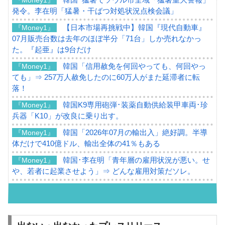
発令。李在明「猛暑・干ばつ対処状況点検会議」
【日本市場再挑戦中】韓国『現代自動車』
『Money1』
07月販売台数は去年のほぼ半分「71台」しか売れなかっ
た。『起亜』は9台だけ
韓国「信用赦免を何回やっても、何回やっ
『Money1』
ても」⇒ 257万人赦免したのに60万人がまた延滞者に転
落！
韓国K9専用砲弾･装薬自動供給装甲車両･珍
『Money1』
兵器「K10」が改良に乗り出す。
韓国「2026年07月の輸出入」絶好調。半導
『Money1』
体だけで410億ドル、輸出全体の41％もある
韓国･李在明「青年層の雇用状況が悪い。せ
『Money1』
や、若者に起業させよう」⇒ どんな雇用対策だソレ。
【韓国の外貨準備】2026年07月は4,279億ド
『Money1』
ル。外平債の発行「19.4億ドル」
韓国「ここは北朝鮮なのか。選管がサーバ
『Money1』