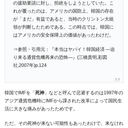
の援助要請に対し、拒絶をしようとしていた。こ
【米韓激突案件】韓国消費者院が『クーパ
『Money1』
ン』1人当たり賠償10万ウォンを認定 ⇒ 総額3兆7,000億
れが覆ったのは、アメリカの国防上、韓国の存在
が「まだ」有益であると、当時のクリントン大統
韓国で猛暑。南東部では干ばつ
『Money1』
領が判断したためである。この時点では、韓国に
韓国型イージス搭載の次世代駆逐艦
『Money1』
はアメリカの安全保障上の価値があったわけだ。
「KDDX」1番艦、2032年竣工と公示
【対日本円】ウォン安が急進！ 日米の協調
『Money1』
⇒参照・引用元：『本当はヤバイ！韓国経済 ―迫
に韓国がいっちょがみしたのでは。
り来る通貨危機再来の恐怖―』(三橋貴明,彩図
韓国政府『BYD』車への補助金を全廃 ⇒ 実
『Money1』
社,2007年)p.124
は韓国で『BYD』車は売れている。6カ月で対前年同期比
1.9倍！
在韓米国大使スティールが着韓！⇒ さっそ
『Money1』
く空港に詰めかけ「出て行け！」「極右勢力」のプラカー
韓国でIMFを「
死神
」などと呼んで忌避するのは1997年の
ドを掲げる「在韓反米勢力」
アジア通貨危機時にIMFから課された改革によって国民生
韓国政府「2035年までに18.4GW規模のAIデ
『Money1』
活に大きな痛みがあったためです。
ータセンター整備」⇒ だから無理だってば。
JPモルガン「韓国レバレッジETFの清算は
『Money1』
ただ、その死神が来ない可能性もあったわけで、来なけれ
ほぼ終わった」