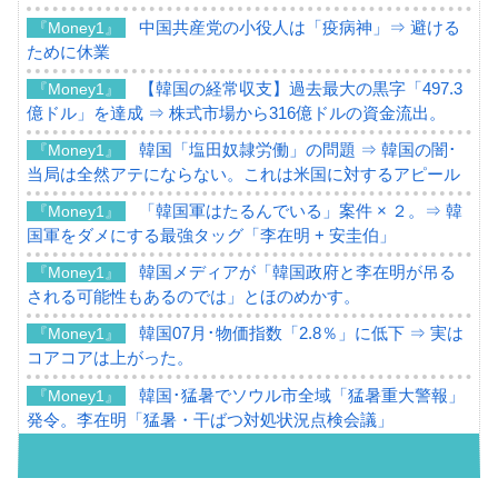
中国共産党の小役人は「疫病神」⇒ 避ける
『Money1』
ために休業
【韓国の経常収支】過去最大の黒字「497.3
『Money1』
億ドル」を達成 ⇒ 株式市場から316億ドルの資金流出。
韓国「塩田奴隷労働」の問題 ⇒ 韓国の闇･
『Money1』
当局は全然アテにならない。これは米国に対するアピール
「韓国軍はたるんでいる」案件 × ２。⇒ 韓
『Money1』
国軍をダメにする最強タッグ「李在明 + 安圭伯」
韓国メディアが「韓国政府と李在明が吊る
『Money1』
される可能性もあるのでは」とほのめかす。
韓国07月･物価指数「2.8％」に低下 ⇒ 実は
『Money1』
コアコアは上がった。
韓国･猛暑でソウル市全域「猛暑重大警報」
『Money1』
発令。李在明「猛暑・干ばつ対処状況点検会議」
【日本市場再挑戦中】韓国『現代自動車』
『Money1』
07月販売台数は去年のほぼ半分「71台」しか売れなかっ