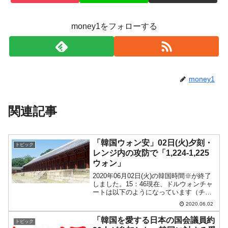
money1をフォローする
money1
関連記事
「韓国ウォン安」02日(火)夕刻・
トピック
レンジ内の攻防で「1,224-1,225
ウォン」
2020年06月02日(火)の韓国時間※が終了
しました。15：46現在、ドルウォンチャ
ートは以下のようになっています（チャ
ートは『Investing.com』より引用：以下
2020.06.02
同）。短いながらも陽線でウォン安進行
となっています。ローソク足1本が...
「韓国を愛する日本の国会議員約
トピック