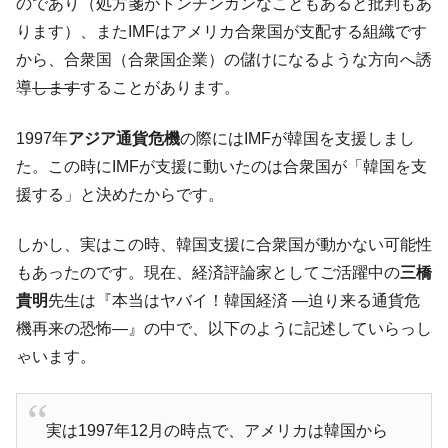
『Money1』
のであり（処方箋がトンチンカンなこともあると批判もあ
だ。
ります）、またIMFはアメリカ合衆国が支配する組織です
『韓国銀行』が「金の保有量を増やしま
『Money1』
から、合衆国（合衆国企業）の儲けになるような方向へ誘
す」⇒「金を経由するドル入手」手段ではないのか？
導
します
することがあります。
韓国･外為取引量「1日当たり1,214.4億ド
『Money1』
ル」まで拡大 ⇒ 海外資金の動きに強く左右される状態
1997年
アジア通貨危機
の際にはIMFが韓国を支援しまし
韓国･帰ってきた李在明。李在明を支持しな
た。この時にIMFが支援に動いたのは合衆国が「韓国を支
『Money1』
い「50.5％」に上昇
援する」と決めたからです。
韓国大統領府ボンクラ政策室長が告発され
『Money1』
た ⇒ 国家が行った恐るべき株価操作であり、空前の国政壟
しかし、実はこの時、韓国支援に合衆国が動かない可能性
断
もあったのです。現在、経済評論家としてご活躍中の
三橋
韓国･警察職員が「丸刈りになって抗議活
『Money1』
貴明
先生は『本当はヤバイ！韓国経済 ―迫り来る通貨危
動」
機再来の恐怖―』の中で、以下のように記述していらっし
中国だけが鉄鋼輸出を異常増加させる ⇒ 中
『Money1』
ゃいます。
国の過剰生産が世界を蝕む。
韓国製造業「半導体絶好調」のウラで他業
『Money1』
種は全般的「不調」⇒ PSIが示す現況は決して良くない。
実は1997年12月の時点で、アメリカは韓国から