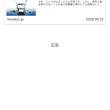
える賞金とは？
やす、というのはまっとうな方策です。しかし、異常な低
金利下ではいくらお金の流通量を増やしても効果なしとい
う状況になります。これが「流動性の罠(liquidity trap)」で
平成仮面ライダーの意外すぎるモチーフとは？
Fact1
す。リーマン...
発表から2日で大崩壊、鳴かず飛ばずに終わりそう
Fact1
money1.jp
2018.09.21
なスーパーリーグとは？
日本人マスターズ挑戦の歴史。松山以前に最高位
Fact1
だった選手とは？
甲子園通算本塁打、最多の清原に次いで多く打っ
Fact1
広告
ている意外な選手とは？
セレクトセールの高額取引馬が稼いだ金額とは？
Fact1