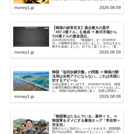
文和訳です。表題：韓国銀行、国内生産金の買い入
れ協力体制を構築□『韓国銀行』は、国内生産金の
money1.jp
2026.08.09
買い入れに...
【韓国の経常収支】過去最大の黒字
「497.3億ドル」を達成 ⇒ 株式市場から
316億ドルの資金流出。
2026年08月06日、『韓国銀行』が「2026年06
月」の国際収支統計を公示しました。当月は大きな
黒字を達成しました。以下をご覧ください。↑黄色
の傾向ペンでフォーカスしているのが2026年06月
money1.jp
2026.08.09
の経常収支です。2026年06月貿易収支：4...
韓国「塩田奴隷労働」の問題 ⇒ 韓国の闇･
当局は全然アテにならない。これは米国に
対するアピール
今回は面倒くさい話です。2026年07月30日、韓国
の雇用労働部が興味深いプレスリリースを出しまし
た。↑韓国の塩田は島嶼部に多く、劣悪な環境が一
般に見られることが少ないため、事件の発覚を妨げ
money1.jp
2026.08.08
たといわれます（後述）。これは、いわゆる「塩田
奴隷...
「韓国軍はたるんでいる」案件 × ２。⇒
韓国軍をダメにする最強タッグ「李在明 +
安圭伯」
弱将のもとに強兵なし――といわれます。韓国国防
部のTopは現在、Money1でもしつこくご紹介して