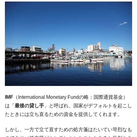
た。『起亜』は9台だけ
韓国「信用赦免を何回やっても、何回やっ
『Money1』
ても」⇒ 257万人赦免したのに60万人がまた延滞者に転
落！
韓国K9専用砲弾･装薬自動供給装甲車両･珍
『Money1』
兵器「K10」が改良に乗り出す。
韓国「2026年07月の輸出入」絶好調。半導
『Money1』
体だけで410億ドル、輸出全体の41％もある
韓国･李在明「青年層の雇用状況が悪い。せ
『Money1』
や、若者に起業させよう」⇒ どんな雇用対策だソレ。
【韓国の外貨準備】2026年07月は4,279億ド
『Money1』
ル。外平債の発行「19.4億ドル」
IMF
（International Monetary Fundの略：国際通貨基金）
韓国「ここは北朝鮮なのか。選管がサーバ
『Money1』
は「
最後の貸し手
」と呼ばれ、国家がデフォルトを起こし
ーにウソのデータを入力したのは明白だ」
たときには立ち直るための資金を提供してくれます。
韓国･李在明さっそく不動産対策で浅薄な発
『Money1』
言。
しかし、一方で立て直すための処方箋はたいてい苛烈なも
韓国は「中国と同じく」投資に不適格な国