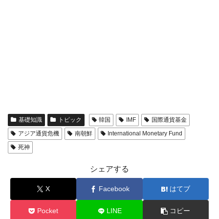
基礎知識
トピック
韓国
IMF
国際通貨基金
アジア通貨危機
南朝鮮
International Monetary Fund
死神
シェアする
X
Facebook
はてブ
Pocket
LINE
コピー