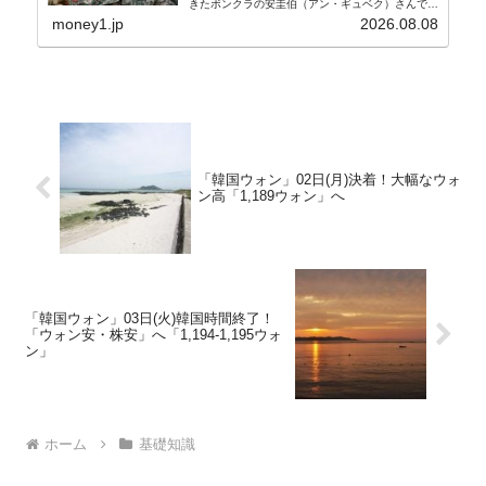
きたボンクラの安圭伯（アン・ギュベク）さんで
す。↑経済的無知蒙昧な李在明（イ・ジェミョン）
money1.jp
2026.08.08
さんと「韓国初の文官上がり」の国防部長官安圭伯
（アン...
「韓国ウォン」02日(月)決着！大幅なウォ
ン高「1,189ウォン」へ
「韓国ウォン」03日(火)韓国時間終了！
「ウォン安・株安」へ「1,194-1,195ウォ
ン」
ホーム
基礎知識