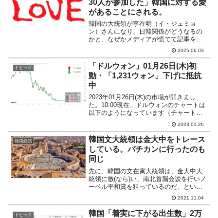
30人が参加した」韓国に対する愛
があることにされる。
韓国の大統領が李在明（イ・ジェミョ
ン）さんになり、日韓関係がどうなるの
かと、なぜかメディアが慌てて記事を出
すようになっています。不思議な姿勢で
2025.06.03
すが、韓国メディア『朝鮮日報』に、「
한국을 사랑하는 日 의원 모임」（［特派
「ドルウォン」01月26日(木)初
トピック
員レポート］韓国を...
動・「1,231ウォン」下げに抵抗
中
2023年01月26日(木)の市場が開きまし
た。10:00現在、ドルウォンのチャートは
以下のようになっています（チャートは
『Investing.com』より引用）。前日も頑
2023.01.26
強に下げに抵抗し、その割には上がりま
せんでした。本日はそれを受けての...
韓国文大統領は金大中をトレース
韓国経済
している。バチカンに行ったのも
同じ
先に、韓国の文在寅大統領は、金大中大
統領に倣(なら)い、南北首脳会談を行いノ
ーベル平和賞を狙っているのだ、という
件をご紹介しました.文大統領は10月29日
2021.11.04
にバチカンを訪問し、ローマ教皇に謁見
して「北朝鮮を訪問するよう」に要請し
韓国「着実に下がる出生数」2万
トピック
ましたが、実は...