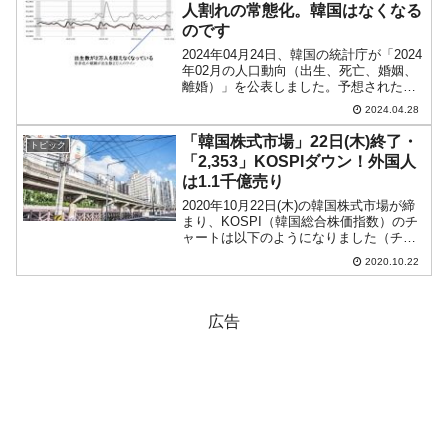
人割れの常態化。韓国はなくなる
のです
2024年04月24日、韓国の統計庁が「2024
年02月の人口動向（出生、死亡、婚姻、
離婚）」を公表しました。予想されたと
おり低迷を継続しています。以下がプレ
2024.04.28
スリリースです。↑「出生数：1万9,362
人」で「死亡数：2万9,977人」なら自...
「韓国株式市場」22日(木)終了・
トピック
「2,353」KOSPIダウン！外国人
は1.1千億売り
2020年10月22日(木)の韓国株式市場が締
まり、KOSPI（韓国総合株価指数）のチ
ャートは以下のようになりました（チャ
ートは『Investing.com』より引用）。一
2020.10.22
時は「2,343」まで下げたのによく戻した
ともいえますが、なんとも勢...
広告