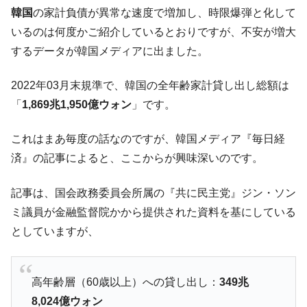
た。『起亜』は9台だけ
韓国
の家計負債が異常な速度で増加し、時限爆弾と化して
韓国「信用赦免を何回やっても、何回やっ
『Money1』
いるのは何度かご紹介しているとおりですが、不安が増大
ても」⇒ 257万人赦免したのに60万人がまた延滞者に転
するデータが韓国メディアに出ました。
落！
韓国K9専用砲弾･装薬自動供給装甲車両･珍
『Money1』
2022年03月末規準で、韓国の全年齢家計貸し出し総額は
兵器「K10」が改良に乗り出す。
「
1,869兆1,950億ウォン
」です。
韓国「2026年07月の輸出入」絶好調。半導
『Money1』
体だけで410億ドル、輸出全体の41％もある
これはまあ毎度の話なのですが、韓国メディア『毎日経
韓国･李在明「青年層の雇用状況が悪い。せ
『Money1』
済』の記事によると、ここからが興味深いのです。
や、若者に起業させよう」⇒ どんな雇用対策だソレ。
記事は、国会政務委員会所属の『共に民主党』ジン・ソン
【韓国の外貨準備】2026年07月は4,279億ド
『Money1』
ル。外平債の発行「19.4億ドル」
ミ議員が金融監督院かから提供された資料を基にしている
としていますが、
韓国「ここは北朝鮮なのか。選管がサーバ
『Money1』
ーにウソのデータを入力したのは明白だ」
韓国･李在明さっそく不動産対策で浅薄な発
『Money1』
高年齢層（60歳以上）への貸し出し：
349兆
言。
8,024億ウォン
韓国は「中国と同じく」投資に不適格な国