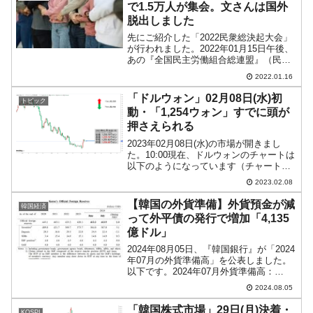
で1.5万人が集会。文さんは国外
脱出しました
先にご紹介した「2022民衆総決起大会」
が行われました。2022年01月15日午後、
あの『全国民主労働組合総連盟』（民主
労総）、農民・貧民団体などで構成され
2022.01.16
る「全国民衆行動」が「2022民衆総決起
大会」をソウル汝矣島公園で決行。1万
「ドルウォン」02月08日(水)初
トピック
5,00...
動・「1,254ウォン」すでに頭が
押さえられる
2023年02月08日(水)の市場が開きまし
た。10:00現在、ドルウォンのチャートは
以下のようになっています（チャートは
『Investing.com』より引用）。前日は残
2023.02.08
念ながら陰線で締まりました。本日はそ
れを受けてのスタートです。現在の...
【韓国の外貨準備】外貨預金が減
韓国経済
って外平債の発行で増加「4,135
億ドル」
2024年08月05日、『韓国銀行』が「2024
年07月の外貨準備高」を公表しました。
以下です。2024年07月外貨準備高：
4,135億ドル（約60兆113億円）※前月
2024.08.05
比：+13億ドル＜＜内訳＞＞
⇒Securities：3,670億ドル（約...
「韓国株式市場」29日(月)決着・
KOSPI