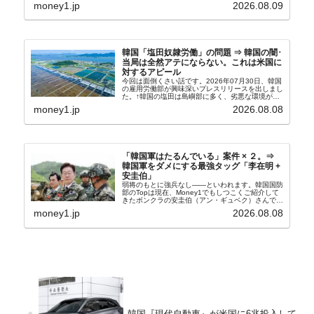
の傾向ペンでフォーカスしているのが2026年06月
money1.jp
2026.08.09
の経常収支です。2026年06月貿易収支：4...
韓国「塩田奴隷労働」の問題 ⇒ 韓国の闇･
当局は全然アテにならない。これは米国に
対するアピール
今回は面倒くさい話です。2026年07月30日、韓国
の雇用労働部が興味深いプレスリリースを出しまし
た。↑韓国の塩田は島嶼部に多く、劣悪な環境が一
般に見られることが少ないため、事件の発覚を妨げ
money1.jp
2026.08.08
たといわれます（後述）。これは、いわゆる「塩田
奴隷...
「韓国軍はたるんでいる」案件 × ２。⇒
韓国軍をダメにする最強タッグ「李在明 +
安圭伯」
弱将のもとに強兵なし――といわれます。韓国国防
部のTopは現在、Money1でもしつこくご紹介して
きたボンクラの安圭伯（アン・ギュベク）さんで
す。↑経済的無知蒙昧な李在明（イ・ジェミョン）
money1.jp
2026.08.08
さんと「韓国初の文官上がり」の国防部長官安圭伯
（アン...
韓国『現代自動車』が米国に6兆投入して