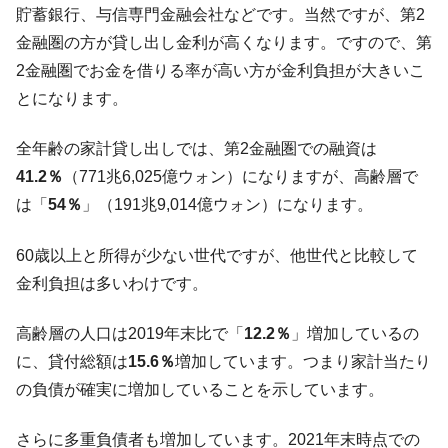
貯蓄銀行、与信専門金融会社などです。当然ですが、第2
【米韓激突案件】韓国消費者院が『クーパ
『Money1』
ン』1人当たり賠償10万ウォンを認定 ⇒ 総額3兆7,000億
金融圏の方が貸し出し金利が高くなります。ですので、第
2金融圏でお金を借りる率が高い方が金利負担が大きいこ
韓国で猛暑。南東部では干ばつ
『Money1』
とになります。
韓国型イージス搭載の次世代駆逐艦
『Money1』
「KDDX」1番艦、2032年竣工と公示
全年齢の家計貸し出しでは、第2金融圏での融資は
【対日本円】ウォン安が急進！ 日米の協調
『Money1』
41.2％
（771兆6,025億ウォン）になりますが、高齢層で
に韓国がいっちょがみしたのでは。
は「
54％
」（191兆9,014億ウォン）になります。
韓国政府『BYD』車への補助金を全廃 ⇒ 実
『Money1』
は韓国で『BYD』車は売れている。6カ月で対前年同期比
60歳以上と所得が少ない世代ですが、他世代と比較して
1.9倍！
金利負担は多いわけです。
在韓米国大使スティールが着韓！⇒ さっそ
『Money1』
く空港に詰めかけ「出て行け！」「極右勢力」のプラカー
高齢層の人口は2019年末比で「
12.2％
」増加しているの
ドを掲げる「在韓反米勢力」
に、貸付総額は
15.6％
増加しています。つまり家計当たり
韓国政府「2035年までに18.4GW規模のAIデ
『Money1』
の負債が確実に増加していることを示しています。
ータセンター整備」⇒ だから無理だってば。
JPモルガン「韓国レバレッジETFの清算は
『Money1』
さらに多重負債者も増加しています。2021年末時点での
ほぼ終わった」