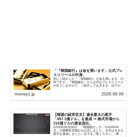
「『韓国銀行』は金を買います」公式プレ
スリリースの中身。
先にご紹介した「『韓国銀行』が金を買います」の
件ですが、『韓国銀行』から公式なプレスリリース
が出ていますので、ご紹介しておきます。以下が全
文和訳です。表題：韓国銀行、国内生産金の買い入
れ協力体制を構築□『韓国銀行』は、国内生産金の
money1.jp
2026.08.09
買い入れに...
【韓国の経常収支】過去最大の黒字
「497.3億ドル」を達成 ⇒ 株式市場から
316億ドルの資金流出。
2026年08月06日、『韓国銀行』が「2026年06
月」の国際収支統計を公示しました。当月は大きな
黒字を達成しました。以下をご覧ください。↑黄色