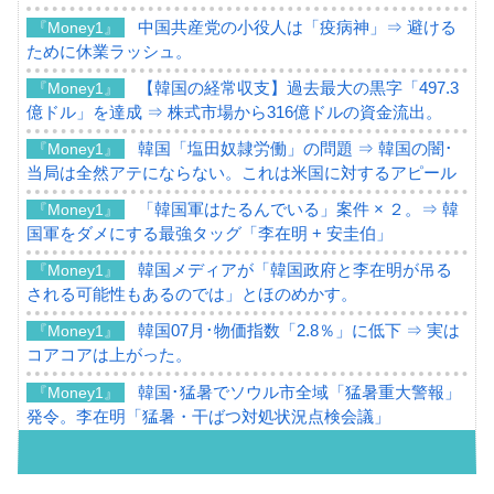
中国共産党の小役人は「疫病神」⇒ 避ける
『Money1』
ために休業ラッシュ。
【韓国の経常収支】過去最大の黒字「497.3
『Money1』
億ドル」を達成 ⇒ 株式市場から316億ドルの資金流出。
韓国「塩田奴隷労働」の問題 ⇒ 韓国の闇･
『Money1』
当局は全然アテにならない。これは米国に対するアピール
「韓国軍はたるんでいる」案件 × ２。⇒ 韓
『Money1』
国軍をダメにする最強タッグ「李在明 + 安圭伯」
韓国メディアが「韓国政府と李在明が吊る
『Money1』
される可能性もあるのでは」とほのめかす。
韓国07月･物価指数「2.8％」に低下 ⇒ 実は
『Money1』
コアコアは上がった。
韓国･猛暑でソウル市全域「猛暑重大警報」
『Money1』
発令。李在明「猛暑・干ばつ対処状況点検会議」
【日本市場再挑戦中】韓国『現代自動車』
『Money1』
07月販売台数は去年のほぼ半分「71台」しか売れなかっ