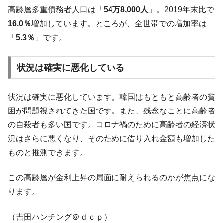
高齢層多重債務者人口は「
54万8,000人
」。2019年末比で
韓国『国民年金公団』株価暴落で200兆蒸
『Money1』
16.0％
増加しています。ところが、全世帯での増加率は
発。
「
5.3％
」です。
韓国政府「ニセＫ-ブランドを通報しようキ
『Money1』
ャンペーン」⇒ あの名物教授も登場！
状況は確実に悪化している
韓国「橋が落ちました」⇒ 耐久性「なさす
『Money1』
ぎ」では。
状況は確実に悪化しています。韓国はもともと高齢者の貧
韓国鉄鋼最大手『POSCO』ズブズブ沈む。
『Money1』
営業利益80.2％も減少
困が問題視されてきた国です。また、残念なことに高齢者
の自殺者も多い国です。コロナ禍のために高齢者の経済状
日本の誇る海洋資源調査船『白嶺』は先進技術の
Fact1
塊！
況はさらに悪くなり、そのために借り入れ金額も増加した
ものと推測できます。
夏の甲子園、優勝校を最も多く輩出している都道
Fact1
府県とは？
この高齢層が金利上昇の局面に耐えられるのかが焦点にな
今話題の「楽天ライオンズ」とは？
Fact1
ります。
奇跡の毛色「白毛馬」とは？
Fact1
全て勝つといくら？ 競馬GI競走で勝利騎手がもら
Fact1
（吉田ハンチング＠ｄｃｐ）