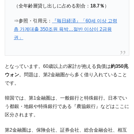
『Money1』
（全年齢層貸し出しに占める割合：
18.7％
）
だ。
『韓国銀行』が「金の保有量を増やしま
『Money1』
⇒参照・引用元：
『毎日経済』「60세 이상 고령
す」⇒「金を経由するドル入手」手段ではないのか？
층 가계대출 350조원 육박…절반 이상이 2금융
韓国･外為取引量「1日当たり1,214.4億ド
『Money1』
권」
ル」まで拡大 ⇒ 海外資金の動きに強く左右される状態
韓国･帰ってきた李在明。李在明を支持しな
『Money1』
い「50.5％」に上昇
韓国大統領府ボンクラ政策室長が告発され
となっています。60歳以上の家計が抱える負債は
約350兆
『Money1』
た ⇒ 国家が行った恐るべき株価操作であり、空前の国政壟
ウォン
。問題は、第2金融圏から多く借り入れていること
断
です。
韓国･警察職員が「丸刈りになって抗議活
『Money1』
動」
韓国では、第1金融圏は、一般銀行と特殊銀行。日本でい
中国だけが鉄鋼輸出を異常増加させる ⇒ 中
『Money1』
う都銀・地銀や特殊銀行である『農協銀行』などはここに
国の過剰生産が世界を蝕む。
区分されます。
韓国製造業「半導体絶好調」のウラで他業
『Money1』
種は全般的「不調」⇒ PSIが示す現況は決して良くない。
第2金融圏は、保険会社、証券会社、総合金融会社、相互