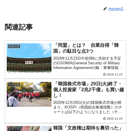
money1
関連記事
「同盟」とは？ 自業自得「韓
トピック
国」の駄目な点3つ
2019年11月23日午前0時に失効する予定
のGSOMIA(General Security of Military
Information Agreementの略：軍事情報に
関する包括的保全協定)でしたが、直前の
2019.11.23
11月22日17時に韓国か...
「韓国株式市場」29日(火)終了・
トピック
個人投資家「2兆2千億」も買い越
し！
2020年12月29日(火)の韓国株式市場が締
まり、KOSPI（韓国総合株価指数）のチ
ャートは以下のようになりました（チャ
ートは『Investing.com』より引用）。株
2020.12.29
高進行です。KOSPIは「2,820」まできま
した。投資家別売買動向...
韓国「文政権は期待を裏切った」
トピック