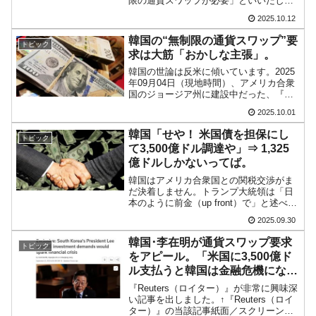
限の通貨スワップが必要」といいだして
います。合衆国政府と「無制限の通貨ス
2025.10.12
ワップを要求する交渉を行っている」と
しています。連銀が『韓国銀行』とのド
韓国の“無制限の通貨スワップ”要
トピック
ル流動性スワップを...
求は大筋「おかしな主張」。
韓国の世論は反米に傾いています。2025
年09月04日（現地時間）、アメリカ合衆
国のジョージア州に建設中だった、『現
代自動車』と『LGエネルギーソリューシ
2025.10.01
ョン』の合弁会社の工場が、合衆国当局
による急襲を受けました。ビザなしのく
韓国「せや！ 米国債を担保にし
トピック
せに訪米して仕...
て3,500億ドル調達や」⇒ 1,325
億ドルしかないってば。
韓国はアメリカ合衆国との関税交渉がま
だ決着しません。トランプ大統領は「日
本のように前金（up front）で」と述べた
ことになっていますが、韓国は――そも
2025.09.30
そも3,500億ドルも現金で出すのは無理だ
ってば――なのです。先にご紹介したと
韓国･李在明が通貨スワップ要求
トピック
おり、韓...
をアピール。「米国に3,500億ド
ル支払うと韓国は金融危機にな
る」発言
『Reuters（ロイター）』が非常に興味深
い記事を出しました。↑『Reuters（ロイ
ター）』の当該記事紙面／スクリーンシ