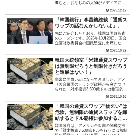
進むと、おなじみの人物がメディアに登
場します。韓国『世宗大学』のキム・デ
2025.12.12
ジョン教授です。この方は何かというと
メディアに登場しては「通貨スワップが
『韓国銀行』李昌鏞総裁「通貨ス
トピック
要る」と連呼する人で、「...
ワップの話なんかしないよ」。
先にご紹介したとおり、韓国は国政監査
のシーズンです。2025年10月20日、国会
企画財政委員会の国政監査に出席した
『韓国銀行』の李昌鏞（イ・チャンヨ
2025.10.22
ン）総裁は、韓国政府とメディアの期待
を木っ端微塵に砕きました。結論からい
韓国大統領室「米韓通貨スワップ
トピック
えば「通貨スワップの...
は無制限だろうと制限付きだろう
と進展はない！」
非常に面白い話になってきました。アメ
リカ合衆国のトランプ政権から突きつけ
られた「対米投資3,500億ドルは物理的に
不可能。巨額の対米投資を行うためには
2025.10.16
無制限の通貨スワップが必要」――と韓
国政府が居直っている件の続きです。
「韓国の通貨スワップ“物乞い”は
トピック
2025年10月16...
危険。無制限の通貨スワップを締
結するとドル覇権に参加すること
になる」⇒ 反米意識が強すぎる
韓国政府は、アメリカ合衆国の関税交渉
妄想
で「対米投資3,500億ドルを行うには無制