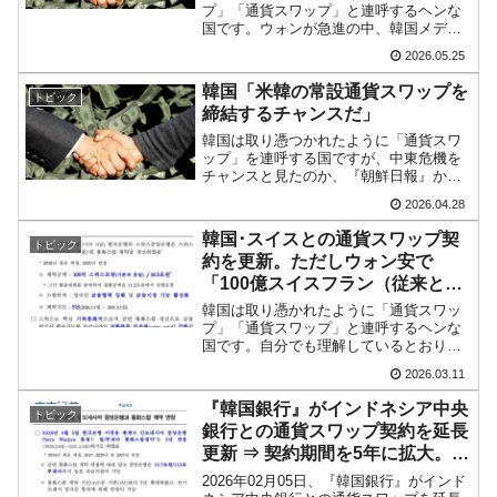
も」⇒ 257万人赦免したのに60万人がまた延滞者に転落！
プ」「通貨スワップ」と連呼するヘンな
国です。ウォンが急進の中、韓国メディ
ア『聯合Infomax』がまたぞろ「アメリカ
韓国K9専用砲弾･装薬自動供給装甲車両･珍兵
『Money1』
2026.05.25
合衆国の『FRB』は韓国との通貨スワッ
器「K10」が改良に乗り出す。
プに言及もしなかった」という記事を出
韓国「米韓の常設通貨スワップを
トピック
しています。も...
締結するチャンスだ」
韓国「2026年07月の輸出入」絶好調。半導体
『Money1』
だけで410億ドル、輸出全体の41％もある
韓国は取り憑つかれたように「通貨スワ
ップ」を連呼する国ですが、中東危機を
チャンスと見たのか、『朝鮮日報』から
韓国･李在明「青年層の雇用状況が悪い。せ
『Money1』
「アメリカ合衆国との常設通貨スワップ
や、若者に起業させよう」⇒ どんな雇用対策だソレ。
2026.04.28
を締結せよ」という記事が出ました。以
下に同記事から一部を引用します。（前
韓国･スイスとの通貨スワップ契
【韓国の外貨準備】2026年07月は4,279億ド
『Money1』
トピック
略）ドナルド・トランプ合...
約を更新。ただしウォン安で
ル。外平債の発行「19.4億ドル」
「100億スイスフラン（従来と同
一）／18.5兆ウォン」になった。
韓国「ここは北朝鮮なのか。選管がサーバー
韓国は取り憑かれたように「通貨スワッ
『Money1』
ウォンは65％も価値が下落した
プ」「通貨スワップ」と連呼するヘンな
にウソのデータを入力したのは明白だ」
国です。自分でも理解しているとおり、
吹けば飛ぶようなローカルカレンシー・
韓国･李在明さっそく不動産対策で浅薄な発
2026.03.11
『Money1』
ウォンの国で金融も脆弱ですから、いざ
というときのケツモチが必要なのです。
言。
『韓国銀行』がインドネシア中央
トピック
2026年03月09日、...
銀行との通貨スワップ契約を延長
韓国は「中国と同じく」投資に不適格な国
『Money1』
更新 ⇒ 契約期間を5年に拡大。
だ。
10.7兆ウォン／115兆ルピア
2026年02月05日、『韓国銀行』がインド