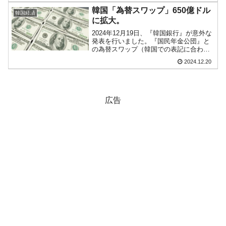
相兼企画財政部長官（←頑張っている
韓国「為替スワップ」650億ドル
韓国経済
人）李昌...
に拡大。
2024年12月19日、『韓国銀行』が意外な
発表を行いました。『国民年金公団』と
の為替スワップ（韓国での表記に合わせ
ます）を650億ドルまで拡大する――と公
2024.12.20
表しました。件名：外為当局と国民年金
が2025年末までに為替スワップ取引枠を
650億...
広告