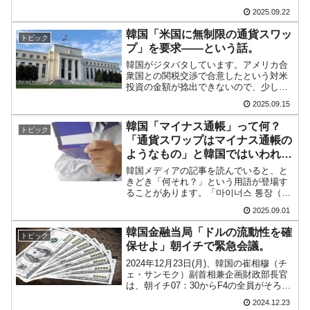
ョット2025年09月19日に韓国で実施され
2025.09.22
た李在明（イ・ジェミョン）さんのイン
タビュー記事です。対米関税交渉につ
韓国「米国に無制限の通貨スワッ
トピック
い...
プ」を要求――という話。
韓国がジタバタしています。アメリカ合
衆国との関税交渉で合意したという対米
投資の金額が捻出できないので、少しで
も良き条件をむしり取るため――です。
2025.09.15
韓国メディア『毎日経済』が面白い記事
を出しました。「【独占】韓国、アメリ
韓国「マイナス通帳」って何？
トピック
カに無制限通貨スワップを...
「通貨スワップはマイナス通帳の
ようなもの」と韓国ではいわれる
が……
韓国メディアの記事を読んでいると、と
きどき「何それ？」という用語が登場す
ることがあります。「마이너스 통장（マ
イナス通帳）」もそのような言葉のひと
2025.09.01
つでしょう。日本ではこのような言葉は
聞きませんし、使いません。「マイナス
韓国金融当局「ドルの流動性を確
トピック
通帳」は韓国特有の金融...
保せよ」朝イチで緊急会議。
2024年12月23日(月)、韓国の崔相穆（チ
ェ・サンモク）副首相兼企画財政部長官
は、朝イチ07：30からF4の全員がそろう
緊急マクロ経済・金融懸案会議を開催。
2024.12.23
韓国のF4崔相穆（チェ・サンモク）副首