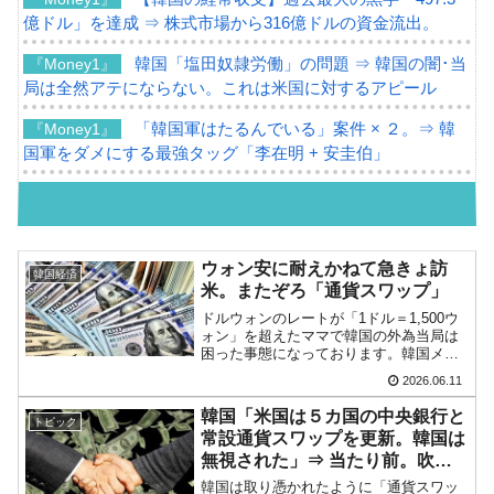
億ドル」を達成 ⇒ 株式市場から316億ドルの資金流出。
韓国「塩田奴隷労働」の問題 ⇒ 韓国の闇･当
『Money1』
局は全然アテにならない。これは米国に対するアピール
「韓国軍はたるんでいる」案件 × ２。⇒ 韓
『Money1』
国軍をダメにする最強タッグ「李在明 + 安圭伯」
韓国メディアが「韓国政府と李在明が吊るさ
『Money1』
れる可能性もあるのでは」とほのめかす。
韓国07月･物価指数「2.8％」に低下 ⇒ 実は
『Money1』
ウォン安に耐えかねて急きょ訪
韓国経済
コアコアは上がった。
米。またぞろ「通貨スワップ」
ドルウォンのレートが「1ドル＝1,500ウ
韓国･猛暑でソウル市全域「猛暑重大警報」
『Money1』
ォン」を超えたママで韓国の外為当局は
発令。李在明「猛暑・干ばつ対処状況点検会議」
困った事態になっております。韓国メデ
ィア『ソウル経済』が韓国の当局者が急
2026.06.11
【日本市場再挑戦中】韓国『現代自動車』07
『Money1』
きょ訪米して財務省の高官と会談するを
いう記事を出しました。同記事から以下
月販売台数は去年のほぼ半分「71台」しか売れなかった。
韓国「米国は５カ国の中央銀行と
トピック
に一部を引用します...
『起亜』は9台だけ
常設通貨スワップを更新。韓国は
無視された」⇒ 当たり前。吹け
韓国「信用赦免を何回やっても、何回やって
『Money1』
ば飛ぶよなウォンに用はない
韓国は取り憑かれたように「通貨スワッ