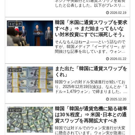
ネシア中央銀行との通貨スワップを延長
『韓国銀行』が「金の保有量を増やします」
『Money1』
したと公表しました。以下がプレスリリ
⇒「金を経由するドル入手」手段ではないのか？
ースの全文和訳です。件名：韓国銀行、
2026.02.19
インドネシア中央銀行との通貨スワップ
契約を延長□2026年02月05日、韓国銀行
韓国･外為取引量「1日当たり1,214.4億ドル」
『Money1』
韓国「米国に通貨スワップを要求
トピック
の李昌鏞...
まで拡大 ⇒ 海外資金の動きに強く左右される状態
すべき」⇒ まだ始まってもいな
い対米投資にすでに溺死しそう。
韓国･帰ってきた李在明。李在明を支持しな
『Money1』
そんなもんはねーよ――という話なので
い「50.5％」に上昇
すが、韓国メディア『イーデイリー』が
間抜けな記事を出しています。ウォン安
韓国大統領府ボンクラ政策室長が告発された
『Money1』
方向に戻していますので、出るべくして
2026.01.22
出た――なのですが。以下にその間抜け
⇒ 国家が行った恐るべき株価操作であり、空前の国政壟断
な記事から一部を引用します。（前略）
また出た「韓国に通貨スワップを
トピック
関税交渉の結果を盛り込ん...
韓国･警察職員が「丸刈りになって抗議活
『Money1』
くれ」
動」
韓国ウォンの対ドル安値進行が続いてお
り、2025年12月19日(金)は、なんとか「1
中国だけが鉄鋼輸出を異常増加させる ⇒ 中
ドル＝1,479ウォン」で締まりました。
『Money1』
1,480ウォン突破が懸念されていたのです
国の過剰生産が世界を蝕む。
2025.12.20
が、寸前で止まった形です。この通貨安
状況で、またぞろ「合衆国との通貨スワ
韓国「韓国が通貨危機に陥る確率
トピック
ッ...
は30％程度」⇒ 米国･日本との通
貨スワップを再開拡大すべき
韓国では対ドルでのウォン安進行が大変
に懸念されています。ウォン安が急速に