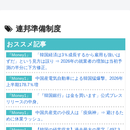
連邦準備制度
おススメ記事
「韓国経済は3％成長するから雇用も強いは
『Money1』
ずだ」という見方は誤り ⇒ 2026年の就業者の増加は当初予
測の半分に下方修正。
中国産電気自動車による韓国猛爆撃。2026年
『Money1』
上半期178.7％増
「『韓国銀行』は金を買います」公式プレス
『Money1』
リリースの中身。
中国共産党の小役人は「疫病神」⇒ 避けるた
『Money1』
めに休業ラッシュ。
【韓国の経常収支】過去最大の黒字「497.3
『Money1』