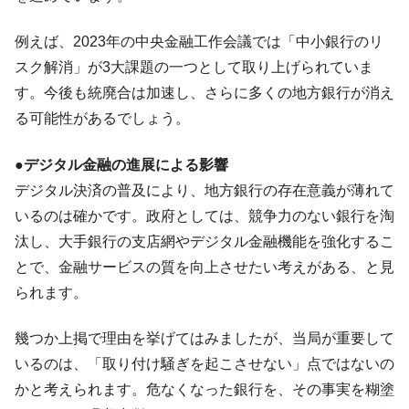
全て勝つといくら？ 競馬GI競走で勝利騎手がもら
Fact1
える賞金とは？
例えば、2023年の中央金融工作会議では「中小銀行のリ
平成仮面ライダーの意外すぎるモチーフとは？
Fact1
スク解消」が3大課題の一つとして取り上げられていま
発表から2日で大崩壊、鳴かず飛ばずに終わりそう
Fact1
す。今後も統廃合は加速し、さらに多くの地方銀行が消え
なスーパーリーグとは？
る可能性があるでしょう。
日本人マスターズ挑戦の歴史。松山以前に最高位
Fact1
だった選手とは？
●デジタル金融の進展による影響
甲子園通算本塁打、最多の清原に次いで多く打っ
Fact1
デジタル決済の普及により、地方銀行の存在意義が薄れて
ている意外な選手とは？
いるのは確かです。政府としては、競争力のない銀行を淘
セレクトセールの高額取引馬が稼いだ金額とは？
Fact1
汰し、大手銀行の支店網やデジタル金融機能を強化するこ
とで、金融サービスの質を向上させたい考えがある、と見
られます。
幾つか上掲で理由を挙げてはみましたが、当局が重要して
いるのは、「取り付け騒ぎを起こさせない」点ではないの
かと考えられます。危なくなった銀行を、その事実を糊塗