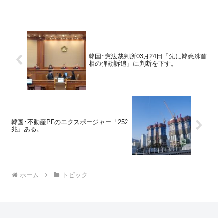
韓国･憲法裁判所03月24日「先に韓悳洙首
相の弾劾訴追」に判断を下す。
韓国･不動産PFのエクスポージャー「252
兆」ある。
ホーム
トピック