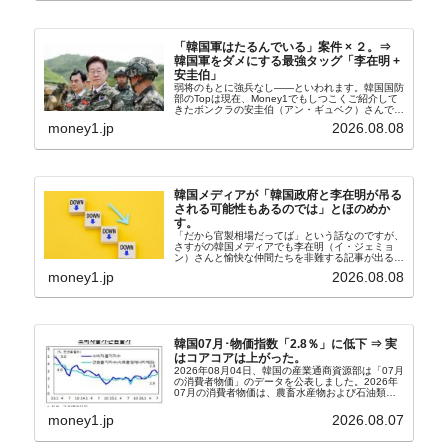
「韓国軍はたるんでいる」案件 × ２。⇒
韓国軍をダメにする最強タッグ「李在明 +
安圭伯」
弱将のもとに強兵なし――といわれます。韓国国防
部のTopは現在、Money1でもしつこくご紹介して
きたボンクラの安圭伯（アン・ギュベク）さんで
す。↑経済的無知蒙昧な李在明（イ・ジェミョン）
money1.jp
2026.08.08
さんと「韓国初の文官上がり」の国防部長官安圭伯
（アン...
韓国メディアが「韓国政府と李在明が吊る
される可能性もあるのでは」とほのめか
す。
「だから官製相場だってば」という話なのですが、
さすがの韓国メディアでも李在明（イ・ジェミョ
ン）さんと愉快な仲間たちを非難する記事が出るよ
うになっています。もちろん株価の暴落についてで
money1.jp
2026.08.08
『朝鮮日報』に面白い記事が出ています。「東西南
北」というコ...
韓国07月･物価指数「2.8％」に低下 ⇒ 実
はコアコアは上がった。
2026年08月04日、韓国の産業通商資源部は「07月
の消費者物価」のデータを公表しました。2026年
07月の消費者物価は、農畜水産物および石油類の
上昇率が鈍化したことなどにより、前年同月比
2.8％上昇（06月は3.2％）となり、上昇率は前...
money1.jp
2026.08.07