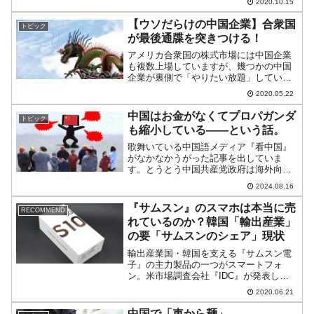
2020.10.15
心臓部となる高性能なCPUが入手不可能
となった中国『ファーウェイ』
【ウソだらけの中国企業】合衆国
トピック
（Huawei：華為技...
が最後通牒を突きつける！
アメリカ合衆国の株式市場には中国企業
も複数上場していますが、幾つかの中国
企業が裏側で「やりたい放題」していた
状況が明らかになっています。何もかも
2020.05.22
がウソだらけだった！合衆国に『ウルフ
パック・リサーチ』という投資会社があ
中国はお金がなくてプロパガンダ
トピック
ります。この企業を創設し...
も縮小している――という話。
歌舞いている中国語メディア『看中国』
がなかなかうがった記事を出していま
す。とうとう中国共産党政府は海外向け
プロパガンダに使う資金もなくなってき
2024.08.16
たのではないか？――というのです。
↑『The China Press』公式サイト／スク
『サムスン』のスマホは本当に売
RECOMMEND
リーンショッ...
れているのか？韓国「輸出産業」
の要「サムスンのシェア」現状
輸出産業国・韓国を支える『サムスン電
子』の主力製品の一つがスマートフォ
ン。米市場調査会社『IDC』が発表した
データによると、2020年の第1四半期の
2020.06.21
スマートフォンの世界シェアはサムスン
が21.1％でトップです。では、アメリカ
中国で「車から麺」。