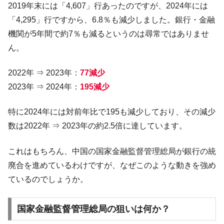
『Money1』
2019年末には「4,607」行あったのですが、2024年には
い「50.5％」に上昇
「4,295」行ですから、6.8％も減少しました。銀行・金融
韓国大統領府ボンクラ政策室長が告発され
『Money1』
機関が5年間で約7％も減るというのは尋常ではありませ
た ⇒ 国家が行った恐るべき株価操作であり、空前の国政壟
ん。
断
韓国･警察職員が「丸刈りになって抗議活
『Money1』
2022年 ⇒ 2023年：
77減少
動」
2023年 ⇒ 2024年：
195減少
中国だけが鉄鋼輸出を異常増加させる ⇒ 中
『Money1』
国の過剰生産が世界を蝕む。
特に2024年には対前年比で195も減少しており、その減少
韓国製造業「半導体絶好調」のウラで他業
『Money1』
数は2022年 ⇒ 2023年の約2.5倍に達しています。
種は全般的「不調」⇒ PSIが示す現況は決して良くない。
【米韓激突案件】韓国消費者院が『クーパ
『Money1』
これはもちろん、中国の国家金融監督管理総局が銀行の統
ン』1人当たり賠償10万ウォンを認定 ⇒ 総額3兆7,000億
廃合を進めているわけですが、なぜこのような動きを強め
韓国で猛暑。南東部では干ばつ
『Money1』
ているのでしょうか。
韓国型イージス搭載の次世代駆逐艦
『Money1』
「KDDX」1番艦、2032年竣工と公示
国家金融監督管理総局の狙いは何か？
【対日本円】ウォン安が急進！ 日米の協調
『Money1』