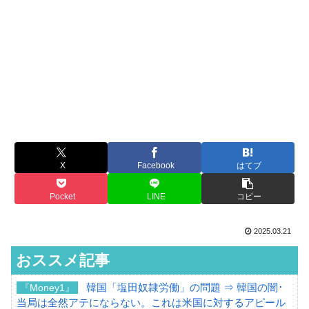
X
Facebook
はてブ
Pocket
LINE
コピー
2025.03.21
おススメ記事
韓国「塩田奴隷労働」の問題 ⇒ 韓国の闇･
『Money1』
当局は全然アテにならない。これは米国に対するアピール