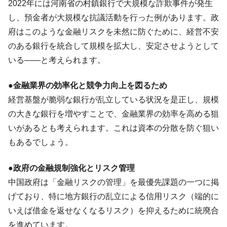
2022年には河南省の村鎮銀行で大規模な詐欺事件が発生
韓国鉄鋼最大手『POSCO』ズブズブ沈む。
『Money1』
し、預金者が大規模な抗議活動を行った例があります。政
営業利益80.2％も減少
府はこのような金融リスクを未然に防ぐために、経営不安
米国下院「韓国の公務員個人をターゲット
『Money1』
のある銀行を統合して規模を拡大し、安定させようとして
にぶん殴る法案」提出！⇒ クーパン問題は合衆国企業に対
いる――と考えられます。
する差別。許してはおかぬ
韓国ボンクラ政策室長･金容範、株価暴落に
『Money1』
●金融業界の効率化と競争力向上を図るため
他人事のような発言。
経営基盤が脆弱な銀行が乱立している状況を是正し、規模
韓国半導体『SKハイニックス』2026年2Qの
『Money1』
の大きな銀行を増やすことで、金融業界の効率を高める狙
業績「史上最高益」当期純利益は前年同期比13.4倍に。
いがあるとも考えられます。これは資本の分散を防ぐ狙い
日本の誇る海洋資源調査船『白嶺』は先進技術の
Fact1
もあるでしょう。
塊！
夏の甲子園、優勝校を最も多く輩出している都道
Fact1
●政府の金融規制強化とリスク管理
府県とは？
中国政府は「金融リスクの管理」を最優先課題の一つに掲
今話題の「楽天ライオンズ」とは？
Fact1
げており、特に地方銀行の乱立による信用リスク（端的に
いえば借金を返せなくなるリスク）を抑えるために統廃合
奇跡の毛色「白毛馬」とは？
Fact1
を進めています。