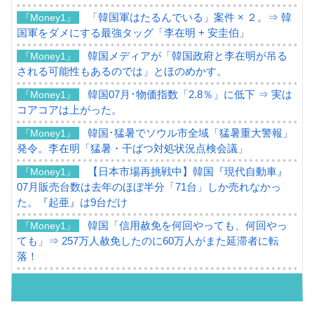
「韓国軍はたるんでいる」案件 × ２。⇒ 韓
『Money1』
国軍をダメにする最強タッグ「李在明 + 安圭伯」
韓国メディアが「韓国政府と李在明が吊る
『Money1』
される可能性もあるのでは」とほのめかす。
韓国07月･物価指数「2.8％」に低下 ⇒ 実は
『Money1』
コアコアは上がった。
韓国･猛暑でソウル市全域「猛暑重大警報」
『Money1』
発令。李在明「猛暑・干ばつ対処状況点検会議」
【日本市場再挑戦中】韓国『現代自動車』
『Money1』
07月販売台数は去年のほぼ半分「71台」しか売れなかっ
た。『起亜』は9台だけ
韓国「信用赦免を何回やっても、何回やっ
『Money1』
ても」⇒ 257万人赦免したのに60万人がまた延滞者に転
落！
韓国K9専用砲弾･装薬自動供給装甲車両･珍
『Money1』
兵器「K10」が改良に乗り出す。