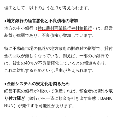
に韓国がいっちょがみしたのでは。
理由として、以下のような点が考えられます。
韓国政府『BYD』車への補助金を全廃 ⇒ 実
『Money1』
は韓国で『BYD』車は売れている。6カ月で対前年同期比
●地方銀行の経営悪化と不良債権の増加
1.9倍！
地方の中小銀行（
特に農村商業銀行や村鎮銀行
）は、経営
在韓米国大使スティールが着韓！⇒ さっそ
『Money1』
基盤が脆弱であり、不良債権が増加しています。
く空港に詰めかけ「出て行け！」「極右勢力」のプラカー
ドを掲げる「在韓反米勢力」
特に不動産市場の低迷や地方政府の財政難の影響で、貸付
韓国政府「2035年までに18.4GW規模のAIデ
『Money1』
金の回収が難しくなっている。例えば、一部の小銀行で
ータセンター整備」⇒ だから無理だってば。
は、貸出の40％が不良債権化しているとの報道もあり、
JPモルガン「韓国レバレッジETFの清算は
『Money1』
これに対処するためという理由が考えられます。
ほぼ終わった」
韓国『国民年金公団』株価暴落で200兆蒸
『Money1』
●金融システムの安定化を図るため
発。
経営不振の銀行が相次いで倒産すれば、預金者の混乱や
取
韓国政府「ニセＫ-ブランドを通報しようキ
『Money1』
り付け騒ぎ
（銀行から一斉に預金を引き出す事態：BANK
ャンペーン」⇒ あの名物教授も登場！
RUN）が発生する可能性があります。
韓国「橋が落ちました」⇒ 耐久性「なさす
『Money1』
ぎ」では。