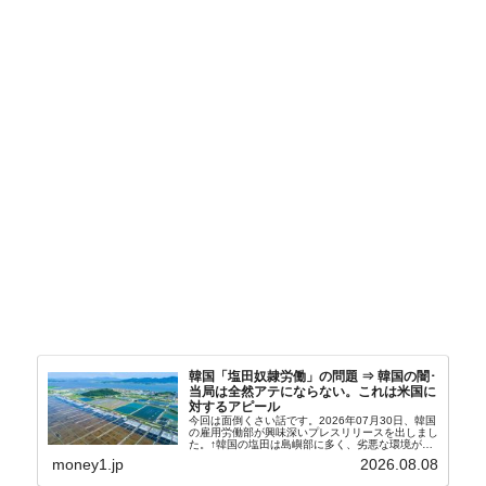
韓国「塩田奴隷労働」の問題 ⇒ 韓国の闇･
当局は全然アテにならない。これは米国に
対するアピール
今回は面倒くさい話です。2026年07月30日、韓国
の雇用労働部が興味深いプレスリリースを出しまし
た。↑韓国の塩田は島嶼部に多く、劣悪な環境が一
般に見られることが少ないため、事件の発覚を妨げ
money1.jp
2026.08.08
たといわれます（後述）。これは、いわゆる「塩田
奴隷...