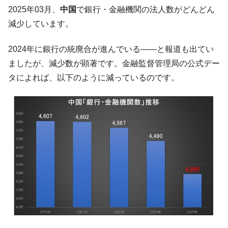
韓国「2026年07月の輸出入」絶好調。半導
『Money1』
2025年03月、
中国
で銀行・金融機関の法人数がどんどん
体だけで410億ドル、輸出全体の41％もある
減少しています。
韓国･李在明「青年層の雇用状況が悪い。せ
『Money1』
や、若者に起業させよう」⇒ どんな雇用対策だソレ。
2024年に銀行の統廃合が進んでいる――と報道も出てい
【韓国の外貨準備】2026年07月は4,279億ド
『Money1』
ましたが、減少数が顕著です。金融監督管理局の公式デー
ル。外平債の発行「19.4億ドル」
タによれば、以下のように減っているのです。
韓国「ここは北朝鮮なのか。選管がサーバ
『Money1』
ーにウソのデータを入力したのは明白だ」
韓国･李在明さっそく不動産対策で浅薄な発
『Money1』
言。
韓国は「中国と同じく」投資に不適格な国
『Money1』
だ。
『韓国銀行』が「金の保有量を増やしま
『Money1』
す」⇒「金を経由するドル入手」手段ではないのか？
韓国･外為取引量「1日当たり1,214.4億ド
『Money1』
ル」まで拡大 ⇒ 海外資金の動きに強く左右される状態
韓国･帰ってきた李在明。李在明を支持しな