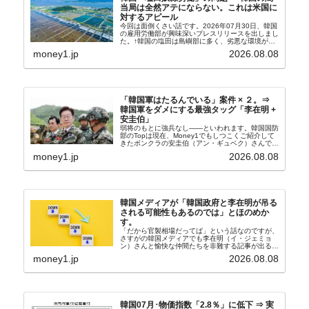
当局は全然アテにならない。これは米国に
対するアピール
今回は面倒くさい話です。2026年07月30日、韓国
の雇用労働部が興味深いプレスリリースを出しまし
た。↑韓国の塩田は島嶼部に多く、劣悪な環境が一
般に見られることが少ないため、事件の発覚を妨げ
money1.jp
2026.08.08
たといわれます（後述）。これは、いわゆる「塩田
奴隷...
「韓国軍はたるんでいる」案件 × ２。⇒
韓国軍をダメにする最強タッグ「李在明 +
安圭伯」
弱将のもとに強兵なし――といわれます。韓国国防
部のTopは現在、Money1でもしつこくご紹介して
きたボンクラの安圭伯（アン・ギュベク）さんで
す。↑経済的無知蒙昧な李在明（イ・ジェミョン）
money1.jp
2026.08.08
さんと「韓国初の文官上がり」の国防部長官安圭伯
（アン...
韓国メディアが「韓国政府と李在明が吊る
される可能性もあるのでは」とほのめか
す。
「だから官製相場だってば」という話なのですが、
さすがの韓国メディアでも李在明（イ・ジェミョ
ン）さんと愉快な仲間たちを非難する記事が出るよ
うになっています。もちろん株価の暴落についてで
money1.jp
2026.08.08
『朝鮮日報』に面白い記事が出ています。「東西南
北」というコ...
韓国07月･物価指数「2.8％」に低下 ⇒ 実