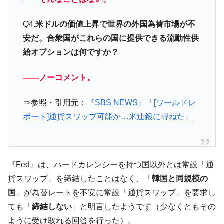
韓国鉄鋼最大手『POSCO』ズブズブ沈む。
『Money1』
Q4.
米ドルの価値上昇で世界の外国為替市場が不
営業利益80.2％も減少
安だ。合衆国がこれらの国に提供できる流動性供
米国下院「韓国の公務員個人をターゲット
『Money1』
給オプションは何ですか？
にぶん殴る法案」提出！⇒ クーパン問題は合衆国企業に対
する差別。許してはおかぬ
――ノーコメント。
韓国ボンクラ政策室長･金容範、株価暴落に
『Money1』
他人事のような発言。
⇒参照・引用元：
『SBS NEWS』「[ワールドレ
韓国半導体『SKハイニックス』2026年2Qの
『Money1』
ポート]通貨スワップ可能か…米連銀に尋ねた」
業績「史上最高益」当期純利益は前年同期比13.4倍に。
日本の誇る海洋資源調査船『白嶺』は先進技術の
Fact1
塊！
夏の甲子園、優勝校を最も多く輩出している都道
Fact1
『Fed』は、ハードカレンシーを持つ国以外とは常設「通
府県とは？
貨スワップ」を締結したことはなく、「
韓国と同規模の
今話題の「楽天ライオンズ」とは？
Fact1
国
」が為替レートを不安に常設「通貨スワップ」を要求し
ても「
締結しない
」と明言したようです（少なくともその
奇跡の毛色「白毛馬」とは？
Fact1
ように受け取れる回答を行った）。