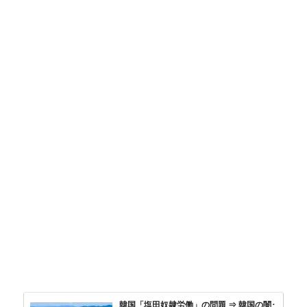
韓国「塩田奴隷労働」の問題 ⇒ 韓国の闇･