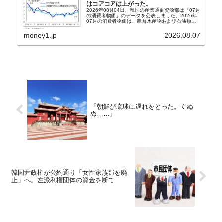
はコアコアは上がった。
2026年08月04日、韓国の産業通商資源部は「07月
の消費者物価」のデータを公表しました。2026年
07月の消費者物価は、農畜水産物および石油類の
上昇率が鈍化したことなどにより、前年同月比
2.8％上昇（06月は3.2％）となり、上昇率は前...
money1.jp
2026.08.07
「朝鮮が琉球に遅れをとった。ぐぬ
ぬ……」
韓国尹政権が公約通り「女性家族部を廃
止」へ。左派利権団体の資金を断て