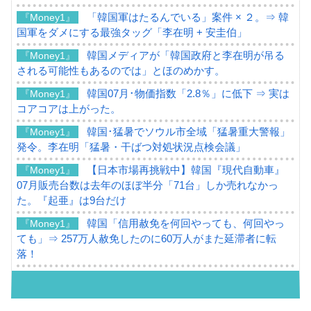
「韓国軍はたるんでいる」案件 × ２。⇒ 韓
『Money1』
国軍をダメにする最強タッグ「李在明 + 安圭伯」
韓国メディアが「韓国政府と李在明が吊る
『Money1』
される可能性もあるのでは」とほのめかす。
韓国07月･物価指数「2.8％」に低下 ⇒ 実は
『Money1』
コアコアは上がった。
韓国･猛暑でソウル市全域「猛暑重大警報」
『Money1』
発令。李在明「猛暑・干ばつ対処状況点検会議」
【日本市場再挑戦中】韓国『現代自動車』
『Money1』
07月販売台数は去年のほぼ半分「71台」しか売れなかっ
た。『起亜』は9台だけ
韓国「信用赦免を何回やっても、何回やっ
『Money1』
ても」⇒ 257万人赦免したのに60万人がまた延滞者に転
落！
韓国K9専用砲弾･装薬自動供給装甲車両･珍
『Money1』
兵器「K10」が改良に乗り出す。