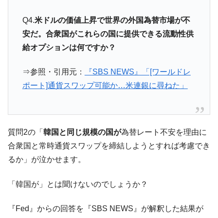
『Money1』
い「50.5％」に上昇
Q4.
米ドルの価値上昇で世界の外国為替市場が不
韓国大統領府ボンクラ政策室長が告発され
『Money1』
安だ。合衆国がこれらの国に提供できる流動性供
た ⇒ 国家が行った恐るべき株価操作であり、空前の国政壟
給オプションは何ですか？
断
韓国･警察職員が「丸刈りになって抗議活
『Money1』
⇒参照・引用元：
『SBS NEWS』「[ワールドレ
動」
ポート]通貨スワップ可能か…米連銀に尋ねた」
中国だけが鉄鋼輸出を異常増加させる ⇒ 中
『Money1』
国の過剰生産が世界を蝕む。
韓国製造業「半導体絶好調」のウラで他業
『Money1』
種は全般的「不調」⇒ PSIが示す現況は決して良くない。
質問2の「
韓国と同じ規模の国が
為替レート不安を理由に
【米韓激突案件】韓国消費者院が『クーパ
『Money1』
合衆国と常時通貨スワップを締結しようとすれば考慮でき
ン』1人当たり賠償10万ウォンを認定 ⇒ 総額3兆7,000億
るか」が泣かせます。
韓国で猛暑。南東部では干ばつ
『Money1』
「韓国が」とは聞けないのでしょうか？
韓国型イージス搭載の次世代駆逐艦
『Money1』
「KDDX」1番艦、2032年竣工と公示
『Fed』からの回答を『SBS NEWS』が解釈した結果が
【対日本円】ウォン安が急進！ 日米の協調
『Money1』