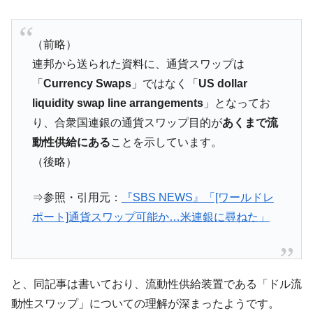
（前略）
連邦から送られた資料に、通貨スワップは
「
Currency Swaps
」ではなく「
US dollar
liquidity swap line arrangements
」となってお
り、合衆国連銀の通貨スワップ目的が
あくまで流
動性供給にある
ことを示しています。
（後略）
⇒参照・引用元：
『SBS NEWS』「[ワールドレ
ポート]通貨スワップ可能か…米連銀に尋ねた」
と、同記事は書いており、流動性供給装置である「ドル流
動性スワップ」についての理解が深まったようです。