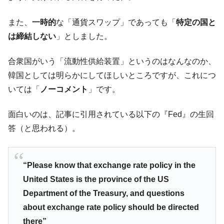
全て勝つといくら？ 競馬GI競走で勝利騎手がもら
Fact1
える賞金とは？
また、
一時的
な「通貨スワップ」であっても「
特定の国と
平成仮面ライダーの意外すぎるモチーフとは？
Fact1
は締結しない
」としました。
発表から2日で大崩壊、鳴かず飛ばずに終わりそう
Fact1
なスーパーリーグとは？
合衆国がいう「流動性供給装置」というのはなんなのか、
日本人マスターズ挑戦の歴史。松山以前に最高位
Fact1
韓国としては明らかにしてほしいところですが、これにつ
だった選手とは？
いては「
ノーコメント
」です。
甲子園通算本塁打、最多の清原に次いで多く打っ
Fact1
ている意外な選手とは？
面白いのは、記事に引用されている以下の『Fed』の生回
セレクトセールの高額取引馬が稼いだ金額とは？
答（と思われる）。
Fact1
“Please know that exchange rate policy in the
United States is the province of the US
Department of the Treasury, and questions
about exchange rate policy should be directed
there”