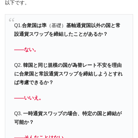
以下です。
に韓国がいっちょがみしたのでは。
韓国政府『BYD』車への補助金を全廃 ⇒ 実
『Money1』
は韓国で『BYD』車は売れている。6カ月で対前年同期比
Q1.
合衆国は準
（基礎）
基軸通貨国以外の国と常
1.9倍！
設通貨スワップを締結したことがあるか？
在韓米国大使スティールが着韓！⇒ さっそ
『Money1』
く空港に詰めかけ「出て行け！」「極右勢力」のプラカー
――ない。
ドを掲げる「在韓反米勢力」
韓国政府「2035年までに18.4GW規模のAIデ
『Money1』
Q2.
韓国と同じ規模の国が為替レート不安を理由
ータセンター整備」⇒ だから無理だってば。
に合衆国と常設通貨スワップを締結しようとすれ
JPモルガン「韓国レバレッジETFの清算は
『Money1』
ば考慮できるか？
ほぼ終わった」
韓国『国民年金公団』株価暴落で200兆蒸
『Money1』
――いいえ。
発。
Q3.
一時通貨スワップの場合、特定の国と締結が
韓国政府「ニセＫ-ブランドを通報しようキ
『Money1』
ャンペーン」⇒ あの名物教授も登場！
可能か？
韓国「橋が落ちました」⇒ 耐久性「なさす
『Money1』
ぎ」では。
――そんなことはない。