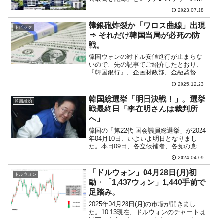
出しました。「今年上半期（'23.01～06
2023.07.18
月）の自動車輸出額は前年同期比46.6％
増加した357億ドルで、歴代最高値を...
韓銀砲炸裂か「ワロス曲線」出現
トピック
⇒ それだけ韓国当局が必死の防
戦。
韓国ウォンの対ドル安値進行が止まらな
いので、先の記事でご紹介したとおり、
『韓国銀行』、企画財政部、金融監督
院、また『国民年金公団』まで巻き込ん
2025.12.23
で、必死の防戦策を繰り出しています。
ひと言で要約すれば、「ドルを国内に流
韓国総選挙「明日決戦！」。選挙
韓国経済
入させるために必死」です。...
戦最終日「李在明さんは裁判所
へ」
韓国の「第22代 国会議員総選挙」が2024
年04月10日、いよいよ明日となりまし
た。本日09日、各立候補者、各党の党首
は「最後のお願い」に精力的に取り組み
2024.04.09
ました。↑『国民の力』立候補者への支持
を訴える韓東勳（ハン・ドンフン）さん
「ドルウォン」04月28日(月)初
ドルウォン
（月亭方正...
動・「1,437ウォン」1,440手前で
足踏み。
2025年04月28日(月)の市場が開きまし
た。10:13現在、ドルウォンのチャートは