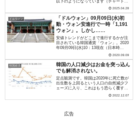
以下のようになっています（チャートは
『Investing.com』より引用）。これから
2025.04.28
ローソク足の調整が入るかもしれません
が、ちょい下げで始まり、現在のと...
「ドルウォン」09月09日(水)初
ドルウォン
動・ウォン安進行で一時「1,191
ウォン」。しかし……
安値トレンドがどこまで進行するかが注
目されている韓国通貨「ウォン」。2020
年09月09日(水)10：13現在（日本時
間）、ドルウォンチャートは以下のよう
2020.09.09
になっています（チャートは
『Investing.com』より引用：以下同）。
韓国の人口減少はお金を突っ込ん
韓国経済
薄くですが...
でも解消されない。
定点観測です。韓国は2020年に死亡数が
出生数を上回るという人口の自然減少フ
ェーズに入り、これはもう恐らく覆すこ
とができません。合計特殊出生率※は
2022.12.07
2022年に「0.7人」台に入ることは確実で
す。※合計特殊出生率は「女性一人が15
歳から49歳...
広告