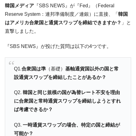
韓国「2026年07月の輸出入」絶好調。半導
『Money1』
韓国メディア
『SBS NEWS』が『Fed』（Federal
体だけで410億ドル、輸出全体の41％もある
Reserve System：連邦準備制度／連銀）に直接、「
韓国
韓国･李在明「青年層の雇用状況が悪い。せ
『Money1』
はアメリカ合衆国と通貨スワップを締結できますか？
」と
や、若者に起業させよう」⇒ どんな雇用対策だソレ。
直撃しました。
【韓国の外貨準備】2026年07月は4,279億ド
『Money1』
ル。外平債の発行「19.4億ドル」
『SBS NEWS』が投げた質問は以下の4つです。
韓国「ここは北朝鮮なのか。選管がサーバ
『Money1』
ーにウソのデータを入力したのは明白だ」
Q1.
合衆国は準
（基礎）
基軸通貨国以外の国と常
韓国･李在明さっそく不動産対策で浅薄な発
『Money1』
言。
設通貨スワップを締結したことがあるか？
韓国は「中国と同じく」投資に不適格な国
『Money1』
だ。
Q2.
韓国と同じ規模の国が為替レート不安を理由
に合衆国と常時通貨スワップを締結しようとすれ
『韓国銀行』が「金の保有量を増やしま
『Money1』
す」⇒「金を経由するドル入手」手段ではないのか？
ば考慮できるか？
韓国･外為取引量「1日当たり1,214.4億ド
『Money1』
Q3.
一時通貨スワップの場合、特定の国と締結が
ル」まで拡大 ⇒ 海外資金の動きに強く左右される状態
可能か？
韓国･帰ってきた李在明。李在明を支持しな