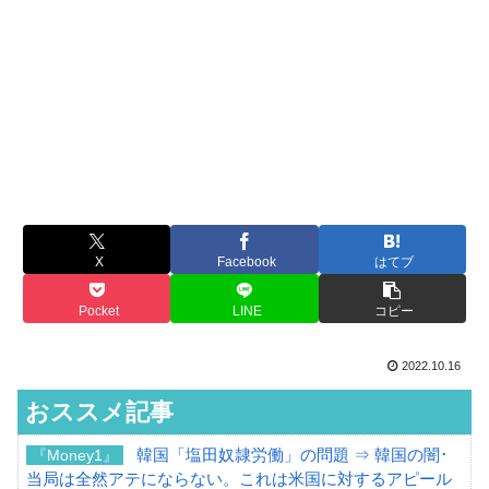
X
Facebook
はてブ
Pocket
LINE
コピー
2022.10.16
おススメ記事
韓国「塩田奴隷労働」の問題 ⇒ 韓国の闇･
『Money1』
当局は全然アテにならない。これは米国に対するアピール